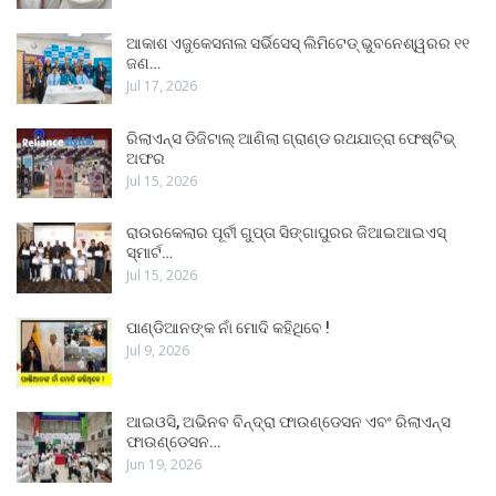
ଆକାଶ ଏଜୁକେସନାଲ ସର୍ଭିସେସ୍ ଲିମିଟେଡ୍ ଭୁବନେଶ୍ୱରର ୧୧
ଜଣ…
Jul 17, 2026
ରିଲାଏନ୍ସ ଡିଜିଟାଲ୍ ଆଣିଲା ଗ୍ରାଣ୍ଡ ରଥଯାତ୍ରା ଫେଷ୍ଟିଭ୍
ଅଫର
Jul 15, 2026
ରାଉରକେଲାର ପୂର୍ବୀ ଗୁପ୍ତା ସିଙ୍ଗାପୁରର ଜିଆଇଆଇଏସ୍
ସ୍ମାର୍ଟ…
Jul 15, 2026
ପାଣ୍ଡିଆନଙ୍କ ନାଁ ମୋଦି କହିଥିବେ !
Jul 9, 2026
ଆଇଓସି, ଅଭିନବ ବିନ୍ଦ୍ରା ଫାଉଣ୍ଡେସନ ଏବଂ ରିଲାଏନ୍ସ
ଫାଉଣ୍ଡେସନ…
Jun 19, 2026