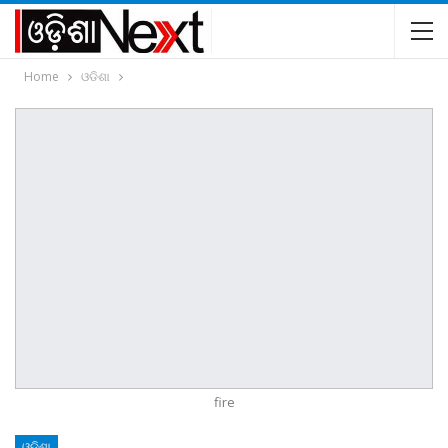
Home
ଓଡିଶା
fire
ଓଡିଶା