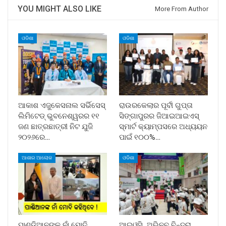
YOU MIGHT ALSO LIKE
More From Author
ଓଡିଶା
ଓଡିଶା
ଆକାଶ ଏଜୁକେସନାଲ ସର୍ଭିସେସ୍
ରାଉରକେଲାର ପୂର୍ବୀ ଗୁପ୍ତା
ଲିମିଟେଡ୍ ଭୁବନେଶ୍ୱରର ୧୧
ସିଙ୍ଗାପୁରର ଜିଆଇଆଇଏସ୍
ଜଣ ଛାତ୍ରଛାତ୍ରୀ ନିଟ ଯୁଜି
ସ୍ମାର୍ଟ କ୍ୟାମ୍ପସରେ ଅଧ୍ୟୟନ
୨୦୨୬ରେ…
ପାଇଁ ୧୦୦%…
ଆଶାର ଆଲୋକ
ଓଡିଶା
ପାଣ୍ଡିଆନଙ୍କ ନାଁ ମୋଦି
ଆଇଓସି, ଅଭିନବ ବିନ୍ଦ୍ରା