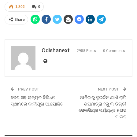
1,802
0
Share
Odishanext
2958 Posts
0 Comments
PREV POST
NEXT POST
ଦେଶ ସହ ରାଜ୍ୟର ବିଭିନ୍ନ
ଆଜିଠାରୁ ଦୁଇଦିନ ଯାଏଁ ରାତି
ସ୍ଥାନରେ କାଳୀପୂଜା ଆୟୋଜିତ
ତାପମାତ୍ରା ୨ରୁ ୩ ଡିଗ୍ରୀ
ସେଲସିୟସ ପର୍ଯ୍ୟନ୍ତ ହ୍ରାସ
ପାଇବ