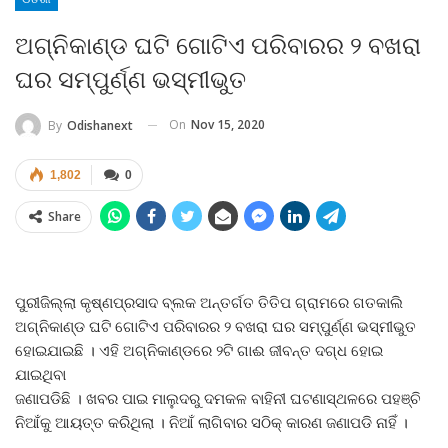
ଅଗ୍ନିକାଣ୍ଡ ଘଟି ଗୋଟିଏ ପରିବାରର ୨ ବଖରା
ଘର ସମ୍ପୁର୍ଣ୍ଣ ଭସ୍ମୀଭୁତ
On
Nov 15, 2020
By
Odishanext
1,802
0
Share
ପୁରୀଜିଲ୍ଲା କୃଷ୍ଣପ୍ରସାଦ ବ୍ଲକ ଅନ୍ତର୍ଗତ ତିତିପ ଗ୍ରାମରେ ଗତକାଲି
ଅଗ୍ନିକାଣ୍ଡ ଘଟି ଗୋଟିଏ ପରିବାରର ୨ ବଖରା ଘର ସମ୍ପୁର୍ଣ୍ଣ ଭସ୍ମୀଭୁତ
ହୋଇଯାଇଛି । ଏହି ଅଗ୍ନିକାଣ୍ଡରେ ୨ଟି ଗାଈ ଜୀବନ୍ତ ଦଗ୍ଧ ହୋଇ
ଯାଇଥିବା
ଜଣାପଡିଛି । ଖବର ପାଇ ମାଲୁଦରୁ ଦମକଳ ବାହିନୀ ଘଟଣାସ୍ଥଳରେ ପହଞ୍ଚି
ନିଆଁକୁ ଆୟତ୍ତ କରିଥିଲା । ନିଆଁ ଲାଗିବାର ସଠିକ୍‍ କାରଣ ଜଣାପଡି ନାହିଁ ।