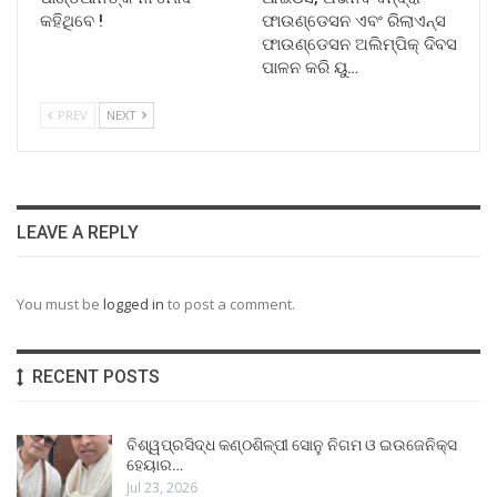
କହିଥିବେ !
ଫାଉଣ୍ଡେସନ ଏବଂ ରିଲାଏନ୍ସ
ଫାଉଣ୍ଡେସନ ଅଲିମ୍ପିକ୍ ଦିବସ
ପାଳନ କରି ୟୁ…
PREV
NEXT
LEAVE A REPLY
You must be
logged in
to post a comment.
RECENT POSTS
ବିଶ୍ୱପ୍ରସିଦ୍ଧ କଣ୍ଠଶିଳ୍ପୀ ସୋନୁ ନିଗମ ଓ ଇଉଜେନିକ୍ସ
ହେୟାର…
Jul 23, 2026