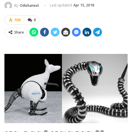
Last updated
Apr 15, 2018
By
Odishanext
506
0
Share