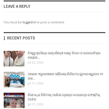
LEAVE A REPLY
You must be
logged in
to post a comment.
RECENT POSTS
ବିଶ୍ୱପ୍ରସିଦ୍ଧ କଣ୍ଠଶିଳ୍ପୀ ସୋନୁ ନିଗମ ଓ ଇଉଜେନିକ୍ସ
ହେୟାର…
Jul 23, 2026
ଆକାଶ ଏଜୁକେସନାଲ ସର୍ଭିସେସ୍ ଲିମିଟେଡ୍ ଭୁବନେଶ୍ୱରର ୧୧
ଜଣ…
Jul 17, 2026
ରିଲାଏନ୍ସ ଡିଜିଟାଲ୍ ଆଣିଲା ଗ୍ରାଣ୍ଡ ରଥଯାତ୍ରା ଫେଷ୍ଟିଭ୍
ଅଫର
Jul 15, 2026