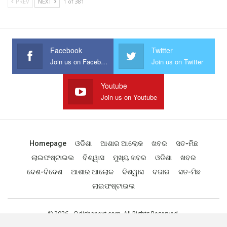
PREV
NEXT
1 of 381
Facebook
Twitter
Join us on Facebook
Join us on Twitter
Youtube
Join us on Youtube
Homepage
ଓଡିଶା
ଆଶାର ଆଲୋକ
ଖବର
ସତ-ମିଛ
ଲାଇଫଷ୍ଟାଇଲ
ବିଶ୍ୱାସ
ମୁଖ୍ୟ ଖବର
ଓଡିଶା
ଖବର
ଦେଶ-ବିଦେଶ
ଆଶାର ଆଲୋକ
ବିଶ୍ୱାସ
ବଜାର
ସତ-ମିଛ
ଲାଇଫଷ୍ଟାଇଲ
© 2026 - Odishanext.com. All Rights Reserved.