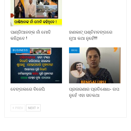
ପାଣ୍ଡିଆନଙ୍କ ନାଁ ମୋଦି
ହାଣକାଟ୍‌ ପଶ୍ଚିମବଙ୍ଗରେ
କହିଥିବେ !
ନୂଆ କଥା ନୁହେଁ!!!
BUSINESS
ଖବର
ବେଙ୍ଗଲରେ ବିଜେପି
ପ୍ରତାରଣାର ପ୍ରତିଶୋଧ- ଗପ
ନୁହେଁ ଏହା ସତକଥା
PREV
NEXT