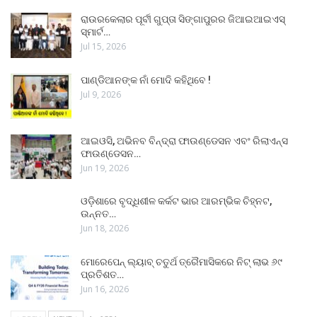
ରାଉରକେଲାର ପୂର୍ବୀ ଗୁପ୍ତା ସିଙ୍ଗାପୁରର ଜିଆଇଆଇଏସ୍
ସ୍ମାର୍ଟ…
Jul 15, 2026
ପାଣ୍ଡିଆନଙ୍କ ନାଁ ମୋଦି କହିଥିବେ !
Jul 9, 2026
ଆଇଓସି, ଅଭିନବ ବିନ୍ଦ୍ରା ଫାଉଣ୍ଡେସନ ଏବଂ ରିଲାଏନ୍ସ
ଫାଉଣ୍ଡେସନ…
Jun 19, 2026
ଓଡ଼ିଶାରେ ବୃଦ୍ଧିଶୀଳ କର୍କଟ ଭାର ଆରମ୍ଭିକ ଚିହ୍ନଟ,
ଉନ୍ନତ…
Jun 18, 2026
ମୋରେପେନ୍ ଲ୍ୟାବ୍ ଚତୁର୍ଥ ତ୍ରୈମାସିକରେ ନିଟ୍ ଲାଭ ୬୯
ପ୍ରତିଶତ…
Jun 16, 2026