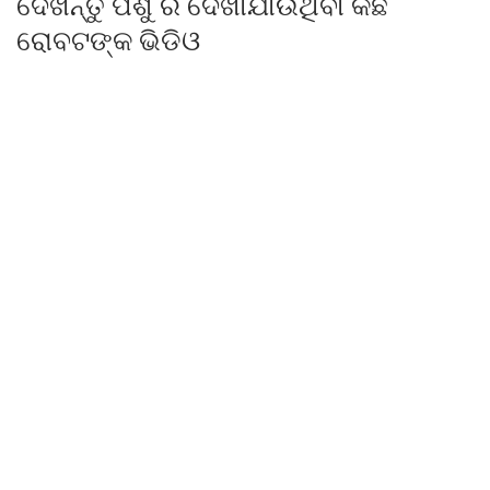
ଦେଖନ୍ତୁ ପଶୁ ରି ଦେଖାଯାଉଥିବା କିଛି
ରୋବଟଙ୍କ ଭିଡିଓ