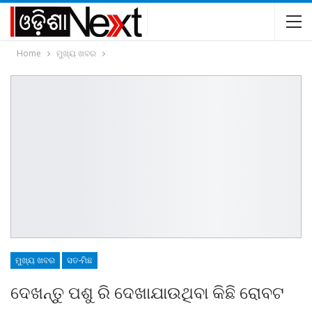
Home
ମୁଖ୍ୟ ଖବର
ମୁଖ୍ୟ ଖବର
ସତ-ମିଛ
ଦେଖନ୍ତୁ ପଶୁ ରି ଦେଖାଯାଉଥିବା କିଛି ରୋବଟ