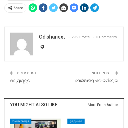
Share
Odishanext
2958 Posts
0 Comments
PREV POST
NEXT POST
ଶଯ୍ୟାମୂତ୍ର
ସୋରିଆସିସ୍ ଏକ ଚର୍ମରୋଗ
YOU MIGHT ALSO LIKE
More From Author
ଆଶାର ଆଲୋକ
ମୁଖ୍ୟ ଖବର