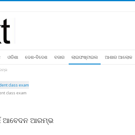
ଛ
ଓଡିଶା
ଦେଶ-ବିଦେଶ
ବଜାର
ଲାଇଫଷ୍ଟାଇଲ
ଆଶାର ଆଲୋକ
ଆରମ୍ଭ
ent class exam
ପାଇଁ ଆବେଦନ ଆରମ୍ଭ