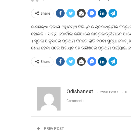
Share
ଗଣଶିକ୍ଷା ବିଭାଗ ଅଧିନସ୍ଥ ବିଭିନ୍ନ ଉଚ୍ଚମାଧ୍ୟମିକ ବିଦ
ହୋଇଛି । ସାମ୍‍ସ ପୋର୍ଟାଲ ଜରିଆରେ ଛାତ୍ରଛାତ୍ରୀମାନେ ଆବେ
। ସୂଚନା ଅନୁସାରେ ପ୍ରଥମ ଦିନରେ ରାତି ୧୦ଟା ସୁଦ୍ଧା ମୋଟ୍
ଶେଷ ହେବା ପରେ ଅଗଷ୍ଟ ୧୭ ତାରିଖରେ ପ୍ରଥମ ପର୍ଯ୍ୟାୟ ମେ
Share
Odishanext
2958 Posts
0
Comments
PREV POST