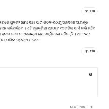
130
୍ୟାଳୟରେ ଯୁକ୍ତ୨ ନାମଲେଖା ପାଇଁ ଗତକାଲିଠାରୁ ଆବେଦନ ଆରମ୍ଭ
ଦନ କରିପାରିବେ । ଏହି ପ୍ରକ୍ରିୟା ଅଗଷ୍ଟ ୧୦ତାରିଖ ଯାଏଁ ଜାରି ରହିବ
‍ ୭୮ହଜାର ୭୬୩ ଛାତ୍ରଛାତ୍ରୀ ନାମ ପଞ୍ଜିକରଣ କରିଛନ୍ତି । ଆବେଦନ
ଧା ତାଲିକା ପ୍ରକାଶ ପାଇବ ।
130
NEXT POST