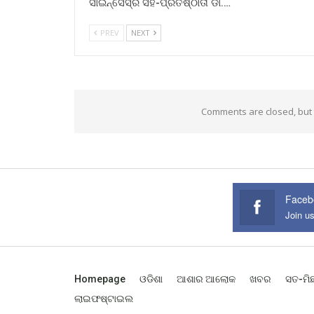
ସାଇନ୍ସେସ୍ର ସହ-ପ୍ରତିଷ୍ଠାତା ଡା.…
PREV
NEXT
Comments are closed, but
Faceb
Join u
Homepage
ଓଡିଶା
ଆଶାର ଆଲୋକ
ଖବର
ସତ-ମି
ଲାଇଫଷ୍ଟାଇଲ