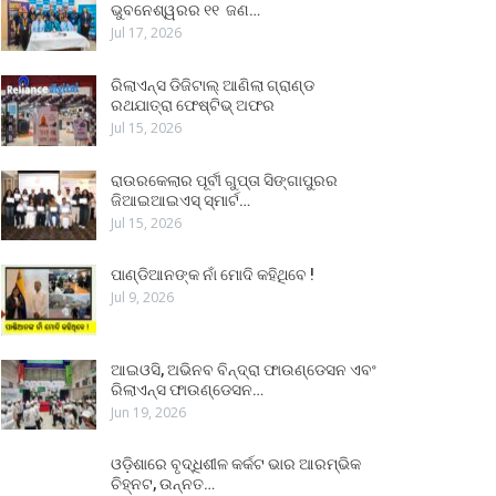
ଭୁବନେଶ୍ୱରର ୧୧ ଜଣ…
Jul 17, 2026
ରିଲାଏନ୍ସ ଡିଜିଟାଲ୍ ଆଣିଲା ଗ୍ରାଣ୍ଡ
ରଥଯାତ୍ରା ଫେଷ୍ଟିଭ୍ ଅଫର
Jul 15, 2026
ରାଉରକେଲାର ପୂର୍ବୀ ଗୁପ୍ତା ସିଙ୍ଗାପୁରର
ଜିଆଇଆଇଏସ୍ ସ୍ମାର୍ଟ…
Jul 15, 2026
ପାଣ୍ଡିଆନଙ୍କ ନାଁ ମୋଦି କହିଥିବେ !
Jul 9, 2026
ଆଇଓସି, ଅଭିନବ ବିନ୍ଦ୍ରା ଫାଉଣ୍ଡେସନ ଏବଂ
ରିଲାଏନ୍ସ ଫାଉଣ୍ଡେସନ…
Jun 19, 2026
ଓଡ଼ିଶାରେ ବୃଦ୍ଧିଶୀଳ କର୍କଟ ଭାର ଆରମ୍ଭିକ
ଚିହ୍ନଟ, ଉନ୍ନତ…