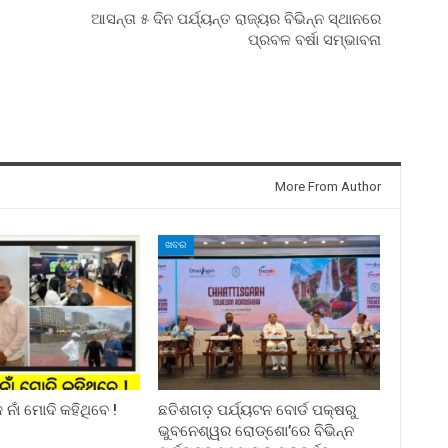
ଆସନ୍ତା ୫ ଦିନ ପର୍ଯ୍ୟନ୍ତ ରାଜ୍ୟର ବିଭିନ୍ନ ସ୍ଥାନରେ
ପ୍ରବଳ ବର୍ଷା ସମ୍ଭାବନା
More From Author
ଖବର
ନାଁ ମୋଦି କହିଥିବେ !
ଛତିଶଗଡ଼ ପର୍ଯ୍ୟଟନ ବୋର୍ଡ ପକ୍ଷରୁ
ଭୁବନେଶ୍ୱର ରୋଡ୍‌ଶୋ’ରେ ବିଭିନ୍ନ