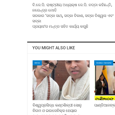
ବି.ଜେ.ପି. ରାଷ୍ଟ୍ରୀୟ ଅଧ୍ୟକ୍ଷ ଜେ.ପି. ନଡ୍ଡା କହିଛନ୍ତି,
ନରେନ୍ଦ୍ର ମୋଦି
ସରକାର ‘ସବ୍‍କା ସାଥ୍‍, ସବ୍‍କା ବିକାଶ, ସବ୍‍କା ବିଶ୍ୱାସ ଏବଂ
ସବ୍‍କା
ପ୍ରୟାସ’ର ମନ୍ତ୍ର ସହିତ କାର୍ଯ୍ୟ କରୁଛି
YOU MIGHT ALSO LIKE
ଖବର
ଆଶାର ଆଲୋକ
ବିଶ୍ୱପ୍ରସିଦ୍ଧ କଣ୍ଠଶିଳ୍ପୀ ସୋନୁ
ପାଣ୍ଡିଆନଙ୍କ 
ନିଗମ ଓ ଇଉଜେନିକ୍ସ ହେୟାର