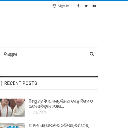
Sign In
ବିଶ୍ୱାସ
RECENT POSTS
ବିଶ୍ୱପ୍ରସିଦ୍ଧ କଣ୍ଠଶିଳ୍ପୀ ସୋନୁ ନିଗମ ଓ
ଇଉଜେନିକ୍ସ ହେୟାର…
Jul 23, 2026
ଆକାଶ ଏଜୁକେସନାଲ ସର୍ଭିସେସ୍ ଲିମିଟେଡ୍