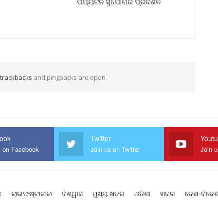
ପର୍ଯ୍ୟଟନ ସୁଯୋଗର ପ୍ରଦର୍ଶନ
trackbacks
and pingbacks are open.
ook
Twitter
Yout
s on Facebook
Join us on Twitter
Join 
ଛ
ଲାଇଫଷ୍ଟାଇଲ
ବିଶ୍ୱାସ
ମୁଖ୍ୟ ଖବର
ଓଡିଶା
ଖବର
ଦେଶ-ବିଦେ