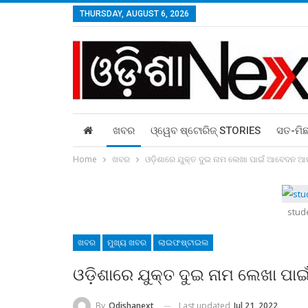
THURSDAY, AUGUST 6, 2026
ଖବର
ଓ୍ୱେବ ଷ୍ଟୋରିଜ୍‌ STORIES
ସତ-ମି
Home
ଖବର
ଓଡ଼ିଶାରେ ଯୁକ୍ତ ଦୁଇ ନାମ ଲେଖା ପାଇଁ ଆବେଦନ 
stud
ଖବର
ମୁଖ୍ୟ ଖବର
ଲାଇଫଷ୍ଟାଇଲ
ଓଡ଼ିଶାରେ ଯୁକ୍ତ ଦୁଇ ନାମ ଲେଖା 
Last updated
Jul 21, 2022
By
Odishanext