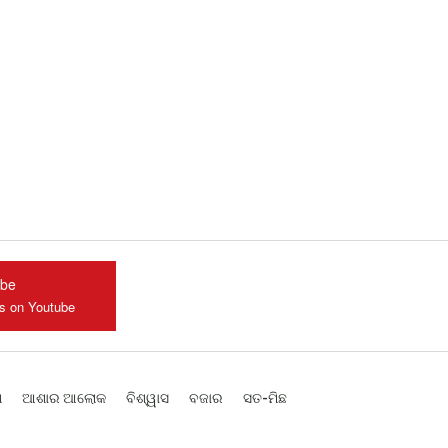
ube
us on Youtube
ଶ
ଆଶାର ଆଲୋକ
ବିଶ୍ୱାସ
ବଜାର
ସତ-ମିଛ