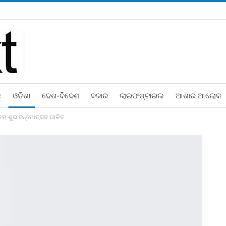
ଛ
ଓଡିଶା
ଦେଶ-ବିଦେଶ
ବଜାର
ଲାଇଫଷ୍ଟାଇଲ
ଆଶାର ଆଲୋକ
ତମ ଶୁଭ ଜନ୍ମୋତ୍ସବ ପାଳିତ