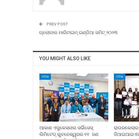
PREV POST
ଗ୍ଲୋବାଲ ମାରିଟାଇମ୍ ଇଣ୍ଡିଆ ସମିଟ୍ ୨୦୨୩
YOU MIGHT ALSO LIKE
ଓଡିଶା
ଓଡିଶା
ଆକାଶ ଏଜୁକେସନାଲ ସର୍ଭିସେସ୍
ରାଉରକେଲାର ପୂ
ଲିମିଟେଡ୍ ଭୁବନେଶ୍ୱରର ୧୧ ଜଣ
ଜିଆଇଆଇଏସ୍ ସ