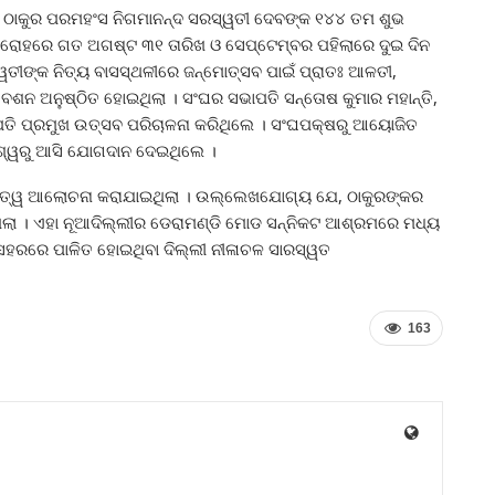
୍ରୀ ଠାକୁର ପରମହଂସ ନିଗମାନନ୍ଦ ସରସ୍ୱତୀ ଦେବଙ୍କ ୧୪୪ ତମ ଶୁଭ
ରୋହରେ ଗତ ଅଗଷ୍ଟ ୩୧ ତାରିଖ ଓ ସେପ୍ଟେମ୍ବର ପହିଲାରେ ଦୁଇ ଦିନ
ତୀଙ୍କ ନିତ୍ୟ ବାସସ୍ଥଳୀରେ ଜନ୍ମୋତ୍ସବ ପାଇଁ ପ୍ରାତଃ ଆଳତୀ,
ବେଶନ ଅନୁଷ୍ଠିତ ହୋଇଥିଲା । ସଂଘର ସଭାପତି ସନ୍ତୋଷ କୁମାର ମହାନ୍ତି,
ପତି ପ୍ରମୁଖ ଉତ୍ସବ ପରିଚାଳନା କରିଥିଲେ । ସଂଘପକ୍ଷରୁ ଆୟୋଜିତ
 ବିଶ୍ୱରୁ ଆସି ଯୋଗଦାନ ଦେଇଥିଲେ ।
୍ମତତ୍ୱ ଆଲୋଚନା କରାଯାଇଥିଲା । ଉଲ୍ଲେଖଯୋଗ୍ୟ ଯେ, ଠାକୁରଙ୍କର
ିଲା । ଏହା ନୂଆଦିଲ୍ଲୀର ଡେରାମଣ୍ଡି ମୋଡ ସନ୍ନିକଟ ଆଶ୍ରମରେ ମଧ୍ୟ
ି ସହରରେ ପାଳିତ ହୋଇଥିବା ଦିଲ୍ଲୀ ନୀଳାଚଳ ସାରସ୍ୱତ
163