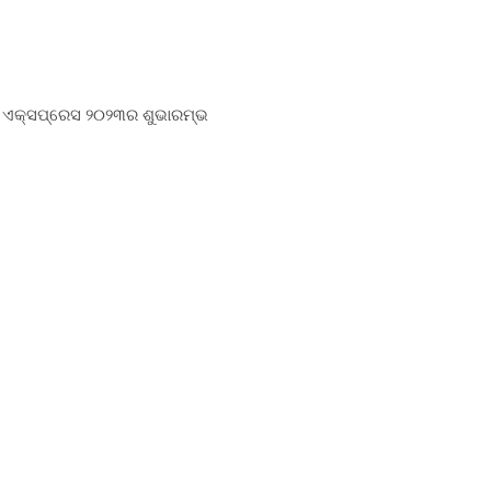
୍ଟଅପ ଏକ୍ସପ୍ରେସ ୨୦୨୩ର ଶୁଭାରମ୍ଭ