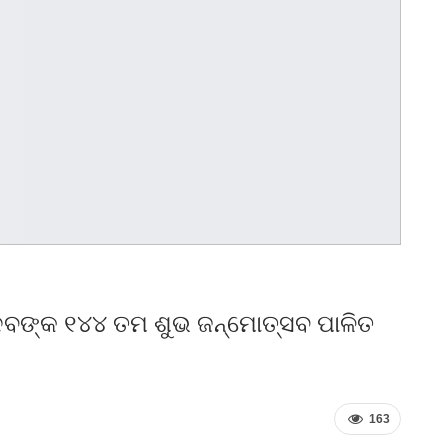
ଦେବଙ୍କ ୧୪୪ ତମ ଶୁଭ ଜନ୍ମୋତ୍ସବ ପାଳିତ
163