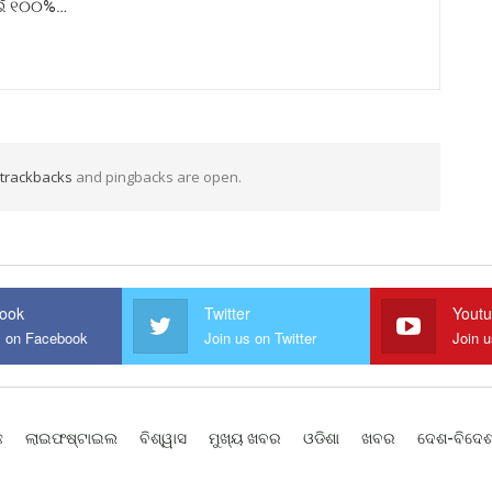
ଇଁ ୧୦୦%…
trackbacks
and pingbacks are open.
ook
Twitter
Yout
s on Facebook
Join us on Twitter
Join 
ଛ
ଲାଇଫଷ୍ଟାଇଲ
ବିଶ୍ୱାସ
ମୁଖ୍ୟ ଖବର
ଓଡିଶା
ଖବର
ଦେଶ-ବିଦେ