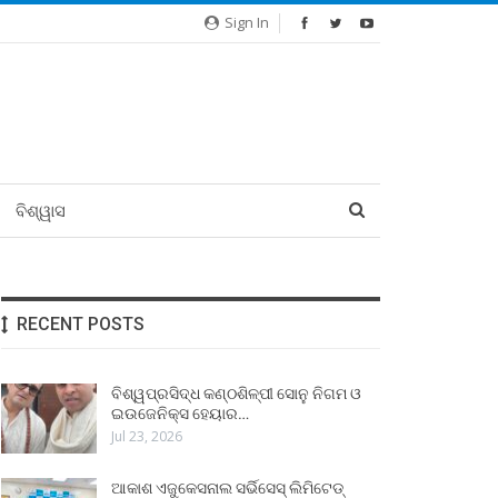
Sign In
ବିଶ୍ୱାସ
RECENT POSTS
ବିଶ୍ୱପ୍ରସିଦ୍ଧ କଣ୍ଠଶିଳ୍ପୀ ସୋନୁ ନିଗମ ଓ
ଇଉଜେନିକ୍ସ ହେୟାର…
Jul 23, 2026
ଆକାଶ ଏଜୁକେସନାଲ ସର୍ଭିସେସ୍ ଲିମିଟେଡ୍