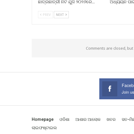
ଛାତ୍ରଛାତ୍ରୀ ନିଟ ଯୁଜି ୨୦୨୬ରେ…
ଅଧ୍ୟୟନ ପା
PREV
NEXT
Comments are closed, but
Faceb
Join u
Homepage
ଓଡିଶା
ଆଶାର ଆଲୋକ
ଖବର
ସତ-ମି
ଲାଇଫଷ୍ଟାଇଲ