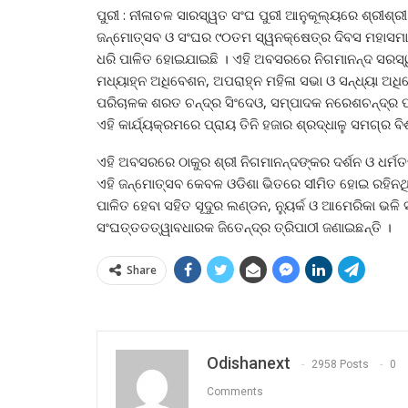
ପୁରୀ : ନୀଳାଚଳ ସାରସ୍ୱତ ସଂଘ ପୁରୀ ଆନୁକୂଲ୍ୟରେ ଶ୍ରୀଶ
ଜନ୍ମୋତ୍ସବ ଓ ସଂଘର ୯୦ତମ ସ୍ୱନକ୍ଷେତ୍ର ଦିବସ ମହାସମା
ଧରି ପାଳିତ ହୋଇଯାଇଛି । ଏହି ଅବସରରେ ନିଗମାନନ୍ଦ ସରସ୍ୱ
ମଧ୍ୟାହ୍ନ ଅଧିବେଶନ, ଅପରାହ୍ନ ମହିଳା ସଭା ଓ ସନ୍ଧ୍ୟା ଅଧି
ପରିଚାଳକ ଶରତ ଚନ୍ଦ୍ର ସିଂଦେଓ, ସମ୍ପାଦକ ନରେଶଚନ୍ଦ୍ର 
ଏହି କାର୍ଯ୍ୟକ୍ରମରେ ପ୍ରାୟ ତିନି ହଜାର ଶ୍ରଦ୍ଧାଳୁ ସମଗ୍ର
ଏହି ଅବସରରେ ଠାକୁର ଶ୍ରୀ ନିଗମାନନ୍ଦଙ୍କର ଦର୍ଶନ ଓ ଧର
ଏହି ଜନ୍ମୋତ୍ସବ କେବଳ ଓଡିଶା ଭିତରେ ସୀମିତ ହୋଇ ରହିନଥ
ପାଳିତ ହେବା ସହିତ ସୂଦୁର ଲଣ୍ଡନ, ନ୍ୟୁର୍କ ଓ ଆମେରିକା ଭଳ
ସଂଘତ୍ତତତ୍ୱାବଧାରକ ଜିତେନ୍ଦ୍ର ତ୍ରିପାଠୀ ଜଣାଇଛନ୍ତି ।
Share
Odishanext
2958 Posts
0
Comments