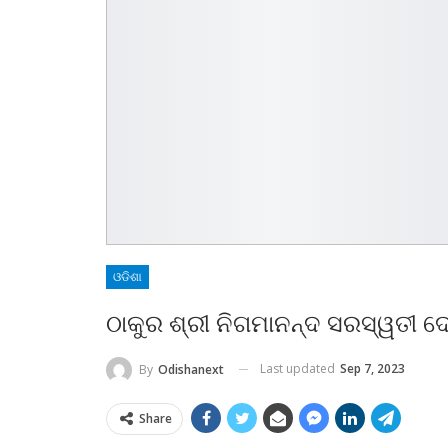
ଓଡିଶା
ଠାକୁର ଶ୍ରୀ ନିଗମାନନ୍ଦ ସରସ୍ୱତୀ 
Last updated
Sep 7, 2023
By
Odishanext
Share