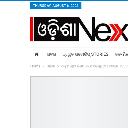
THURSDAY, AUGUST 6, 2026
ଖବର
ଓ୍ୱେବ ଷ୍ଟୋରିଜ୍‌ STORIES
ସତ-ମି
Home
ଓଡିଶା
ଠାକୁର ଶ୍ରୀ ନିଗମାନନ୍ଦ ସରସ୍ୱତୀ ଦେବଙ୍କ ୧୪୪ 