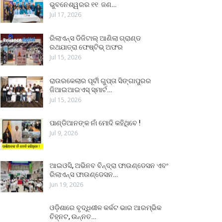
ଭୁବନେଶ୍ୱରର ୧୧ ଜଣ…
Jul 17, 2026
ରିଲାଏନ୍ସ ଡିଜିଟାଲ୍ ଆଣିଲା ଗ୍ରାଣ୍ଡ
ରଥଯାତ୍ରା ଫେଷ୍ଟିଭ୍ ଅଫର
Jul 15, 2026
ରାଉରକେଲାର ପୂର୍ବୀ ଗୁପ୍ତା ସିଙ୍ଗାପୁରର
ଜିଆଇଆଇଏସ୍ ସ୍ମାର୍ଟ…
Jul 15, 2026
ପାଣ୍ଡିଆନଙ୍କ ନାଁ ମୋଦି କହିଥିବେ !
Jul 9, 2026
ଆଇଓସି, ଅଭିନବ ବିନ୍ଦ୍ରା ଫାଉଣ୍ଡେସନ ଏବଂ
ରିଲାଏନ୍ସ ଫାଉଣ୍ଡେସନ…
Jun 19, 2026
ଓଡ଼ିଶାରେ ବୃଦ୍ଧିଶୀଳ କର୍କଟ ଭାର ଆରମ୍ଭିକ
ଚିହ୍ନଟ, ଉନ୍ନତ…