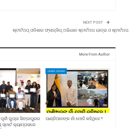
NEXT POST
ଷ୍ଟାର୍ଟଅପ୍ ଓଡିଶାର ଫ୍ଲାଗ୍‌ସିପ୍ ଅଭିଯାନ ଷ୍ଟାର୍ଟଅପ ଯାତ୍ରା ଓ ଷ୍ଟାର
More From Author
ଆଶାର ଆଲୋକ
ର୍ବୀ ଗୁପ୍ତା ସିଙ୍ଗାପୁରର
ପାଣ୍ଡିଆନଙ୍କ ନାଁ ମୋଦି କହିଥିବେ !
୍ମାର୍ଟ କ୍ୟାମ୍ପସରେ