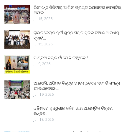
ରିଲାଏନ୍ସ ଡିଜିଟାଲ୍ ଆଣିଲା ଗ୍ରାଣ୍ଡ ରଥଯାତ୍ରା ଫେଷ୍ଟିଭ୍
ଅଫର
Jul 15, 2026
ରାଉରକେଲାର ପୂର୍ବୀ ଗୁପ୍ତା ସିଙ୍ଗାପୁରର ଜିଆଇଆଇଏସ୍
ସ୍ମାର୍ଟ…
Jul 15, 2026
ପାଣ୍ଡିଆନଙ୍କ ନାଁ ମୋଦି କହିଥିବେ !
Jul 9, 2026
ଆଇଓସି, ଅଭିନବ ବିନ୍ଦ୍ରା ଫାଉଣ୍ଡେସନ ଏବଂ ରିଲାଏନ୍ସ
ଫାଉଣ୍ଡେସନ…
Jun 19, 2026
ଓଡ଼ିଶାରେ ବୃଦ୍ଧିଶୀଳ କର୍କଟ ଭାର ଆରମ୍ଭିକ ଚିହ୍ନଟ,
ଉନ୍ନତ…
Jun 18, 2026