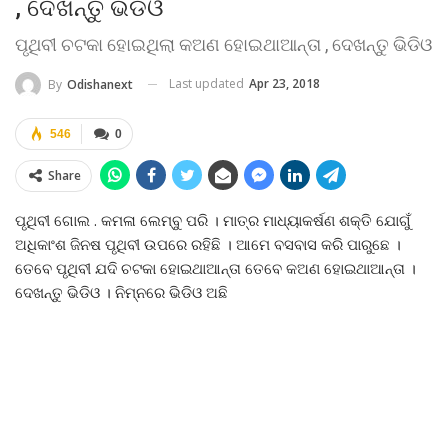
, ଦେଖନ୍ତୁ ଭିଡିଓ
ପୃଥିବୀ ଚଟକା ହୋଇଥିଲା କଅଣ ହୋଇଥାଆନ୍ତା , ଦେଖନ୍ତୁ ଭିଡିଓ
Last updated
Apr 23, 2018
By
Odishanext
546
0
Share
ପୃଥିବୀ ଗୋଲ . କମଳା ଲେମ୍ବୁ ପରି । ମାତ୍ର ମାଧ୍ୟାକର୍ଷଣ ଶକ୍ତି ଯୋଗୁଁ
ଅଧିକାଂଶ ଜିନଷ ପୃଥିବୀ ଉପରେ ରହିଛି । ଆମେ ବସବାସ କରି ପାରୁଛେ ।
ତେବେ ପୃଥିବୀ ଯଦି ଚଟକା ହୋଇଥାଆନ୍ତା ତେବେ କଅଣ ହୋଇଥାଆନ୍ତା ।
ଦେଖନ୍ତୁ ଭିଡିଓ । ନିମ୍ନରେ ଭିଡିଓ ଅଛି