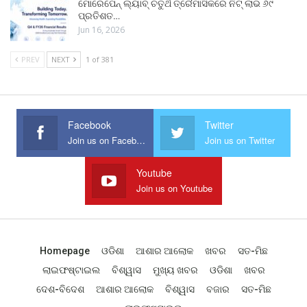
ମୋରେପେନ୍ ଲ୍ୟାବ୍ ଚତୁର୍ଥ ତ୍ରୈମାସିକରେ ନିଟ୍ ଲାଭ ୬୯
ପ୍ରତିଶତ…
Jun 16, 2026
PREV
NEXT
1 of 381
Facebook
Twitter
Join us on Facebook
Join us on Twitter
Youtube
Join us on Youtube
Homepage
ଓଡିଶା
ଆଶାର ଆଲୋକ
ଖବର
ସତ-ମିଛ
ଲାଇଫଷ୍ଟାଇଲ
ବିଶ୍ୱାସ
ମୁଖ୍ୟ ଖବର
ଓଡିଶା
ଖବର
ଦେଶ-ବିଦେଶ
ଆଶାର ଆଲୋକ
ବିଶ୍ୱାସ
ବଜାର
ସତ-ମିଛ