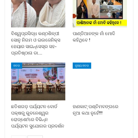
ବିଶ୍ୱପ୍ରସିଦ୍ଧ କଣ୍ଠଶିଳ୍ପୀ
ପାଣ୍ଡିଆନଙ୍କ ନାଁ ମୋଦି
ସୋନୁ ନିଗମ ଓ ଇଉଜେନିକ୍ସ
କହିଥିବେ !
ହେୟାର ସାଇନ୍ସେସ୍ର ସହ-
ପ୍ରତିଷ୍ଠାତା ଡା.…
ଖବର
ମୁଖ୍ୟ ଖବର
ଛତିଶଗଡ଼ ପର୍ଯ୍ୟଟନ ବୋର୍ଡ
ହାଣକାଟ୍‌ ପଶ୍ଚିମବଙ୍ଗରେ
ପକ୍ଷରୁ ଭୁବନେଶ୍ୱର
ନୂଆ କଥା ନୁହେଁ!!!
ରୋଡ୍‌ଶୋ’ରେ ବିଭିନ୍ନ
ପର୍ଯ୍ୟଟନ ସୁଯୋଗର ପ୍ରଦର୍ଶନ