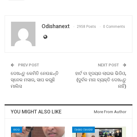
Odishanext
2958 Posts
0 Comments
PREV POST
NEXT POST
ଦେଖନ୍ତୁ କେମିତି ନେଉଛନ୍ତି
ହାର୍ଟ ବା ହୃଦୟର ଲାଇଭ ଭିଡିଓ,
ସ୍ନେକ ମସାଜ, ସାପ କରୁଛି
(ଦୁର୍ବଳ ମନା ବ୍ୟକ୍ତି ଦେଖନ୍ତୁ
ମାଲିସ
ନାହିଁ)
YOU MIGHT ALSO LIKE
More From Author
ଖବର
ଆଶାର ଆଲୋକ