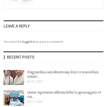
PREV
NEXT
LEAVE A REPLY
You must be
logged in
to post a comment.
RECENT POSTS
ବିଶ୍ୱପ୍ରସିଦ୍ଧ କଣ୍ଠଶିଳ୍ପୀ ସୋନୁ ନିଗମ ଓ ଇଉଜେନିକ୍ସ
ହେୟାର…
Jul 23, 2026
ଆକାଶ ଏଜୁକେସନାଲ ସର୍ଭିସେସ୍ ଲିମିଟେଡ୍ ଭୁବନେଶ୍ୱରର ୧୧
ଜଣ…
Jul 17, 2026