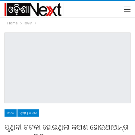
Home
ଖବର
ଖବର
ମୁଖ୍ୟ ଖବର
ପୃଥିବୀ ଚଟକା ହୋଇଥିଲା କଅଣ ହୋଇଥାଆନ୍ତା