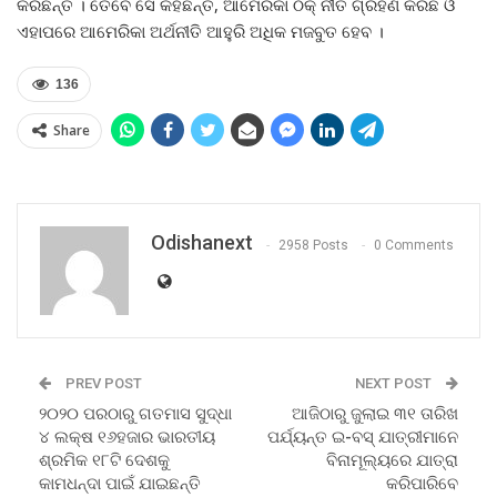
କରିଛନ୍ତି । ତେବେ ସେ କହିଛନ୍ତି, ଆମେରିକା ଠିକ୍‍ ନୀତି ଗ୍ରହଣ କରିଛି ଓ
ଏହାପରେ ଆମେରିକା ଅର୍ଥନୀତି ଆହୁରି ଅଧିକ ମଜବୁତ ହେବ ।
136
Share
Odishanext
2958 Posts
0 Comments
PREV POST
NEXT POST
୨୦୨୦ ପରଠାରୁ ଗତମାସ ସୁଦ୍ଧା
ଆଜିଠାରୁ ଜୁଲାଇ ୩୧ ତାରିଖ
୪ ଲକ୍ଷ ୧୬ହଜାର ଭାରତୀୟ
ପର୍ଯ୍ୟନ୍ତ ଇ-ବସ୍‍ ଯାତ୍ରୀମାନେ
ଶ୍ରମିକ ୧୮ଟି ଦେଶକୁ
ବିନାମୂଲ୍ୟରେ ଯାତ୍ରା
କାମଧନ୍ଦା ପାଇଁ ଯାଇଛନ୍ତି
କରିପାରିବେ