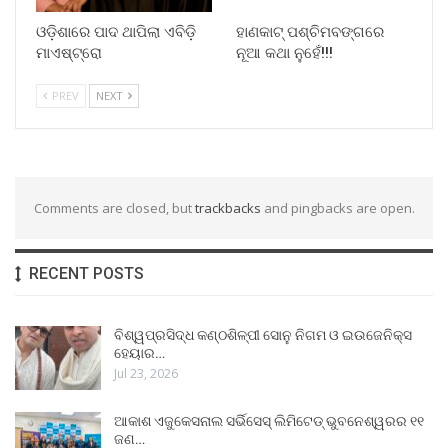
ଓଡ଼ିଶାରେ ପାଦ ଥାପିଲା ଏବିଡ଼ି
ହାଣକାଟ୍‌ ପଶ୍ଚିମବଙ୍ଗରେ
ମାଏଷ୍ଟ୍ରୋ
ନୂଆ କଥା ନୁହେଁ!!!
PREV
NEXT
Comments are closed, but
trackbacks
and pingbacks are open.
RECENT POSTS
ବିଶ୍ୱପ୍ରସିଦ୍ଧ କଣ୍ଠଶିଳ୍ପୀ ସୋନୁ ନିଗମ ଓ ଇଉଜେନିକ୍ସ
ହେୟାର…
Jul 23, 2026
ଆକାଶ ଏଜୁକେସନାଲ ସର୍ଭିସେସ୍ ଲିମିଟେଡ୍ ଭୁବନେଶ୍ୱରର ୧୧
ଜଣ…