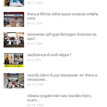
Jul 17, 2026
ରିଲାଏନ୍ସ ଡିଜିଟାଲ୍ ଆଣିଲା ଗ୍ରାଣ୍ଡ ରଥଯାତ୍ରା ଫେଷ୍ଟିଭ୍
ଅଫର
Jul 15, 2026
ରାଉରକେଲାର ପୂର୍ବୀ ଗୁପ୍ତା ସିଙ୍ଗାପୁରର ଜିଆଇଆଇଏସ୍
ସ୍ମାର୍ଟ…
Jul 15, 2026
ପାଣ୍ଡିଆନଙ୍କ ନାଁ ମୋଦି କହିଥିବେ !
Jul 9, 2026
ଆଇଓସି, ଅଭିନବ ବିନ୍ଦ୍ରା ଫାଉଣ୍ଡେସନ ଏବଂ ରିଲାଏନ୍ସ
ଫାଉଣ୍ଡେସନ…
Jun 19, 2026
ଓଡ଼ିଶାରେ ବୃଦ୍ଧିଶୀଳ କର୍କଟ ଭାର ଆରମ୍ଭିକ ଚିହ୍ନଟ,
ଉନ୍ନତ…
Jun 18, 2026