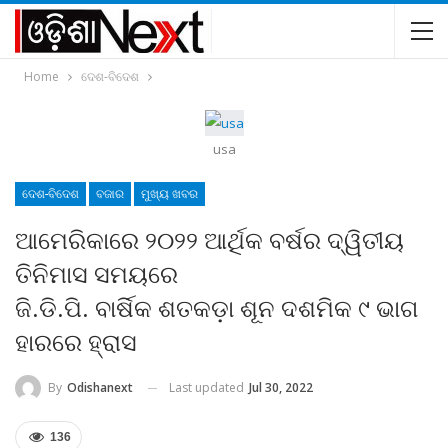
Home
ଦେଶ-ବିଦେଶ
usa
ଦେଶ-ବିଦେଶ
ବଜାର
ମୁଖ୍ୟ ଖବର
ଆମେରିକାରେ ୨୦୨୨ ଆର୍ଥିକ ବର୍ଷର ଦ୍ୱିତୀୟ
ତିନିମାସ ସମୟରେ
ଜି.ଡି.ପି. ବାର୍ଷିକ ଶତକଡ଼ା ଶୂନ ଦଶମିକ ୯ ଭାଗ
ହାରରେ ହ୍ରାସ
Last updated
Jul 30, 2022
By
Odishanext
136