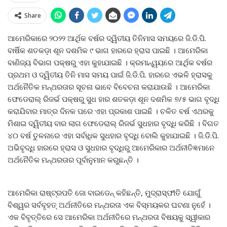
Share
ଆମେରିକାରେ ୨୦୨୨ ଆର୍ଥିକ ବର୍ଷର ଦ୍ୱିତୀୟ ତିନିମାସ ସମୟରେ ଜି.ଡି.ପି.
ବାର୍ଷିକ ଶତକଡ଼ା ଶୂନ ଦଶମିକ ୯ ଭାଗ ହାରରେ ହ୍ରାସ ପାଇଛି । ଆମେରିକା
ବାଣିଜ୍ୟ ବିଭାଗ ପକ୍ଷରୁ ଏହା କୁହାଯାଇଛି । କ୍ରମାନ୍ୱୟରେ ଆର୍ଥିକ ବର୍ଷର
ପ୍ରଥମ ଓ ଦ୍ୱିତୀୟ ତିନି ମାସ ସମୟ ପାଇଁ ଜି.ଡି.ପି. ହାରରେ ଏଭଳି ହ୍ରାସକୁ
ଅର୍ଥନୈତିକ ମନ୍ଥରତାର ସୂଚନା ଭାବେ ବିବେଚନା କରାଯାଉଛି । ଆମେରିକା
ଫେଡେରାଲ୍‍ ରିଜର୍ଭ ପକ୍ଷରୁ ସୁଧ ହାର ଶତକଡ଼ା ଶୂନ ଦଶମିକ ୭/୫ ଭାଗ ବୃଦ୍ଧି
କରାଯିବାର ମାତ୍ର ଦିନକ ପରେ ଏହା ପ୍ରକାଶ ପାଇଛି । ଚଳିତ ବର୍ଷ ଏଥରକୁ
ମିଶାଇ ଦ୍ୱିତୀୟ ବାର ଲାଗ ଫେଡେରାଲ୍‍ ରିଜର୍ଭ ସୁଧହାର ବୃଦ୍ଧି କରିଛି । ବିଗତ
୪୦ ବର୍ଷ ତୁଳନାରେ ଏହା ସର୍ବାଧିକ ସୁଧହାର ବୃଦ୍ଧି ବୋଲି କୁହାଯାଇଛି । ଜି.ଡି.ପି.
ଅଭିବୃଦ୍ଧି ହାରରେ ହ୍ରାସ ଓ ସୁଧହାର ବୃଦ୍ଧିରୁ ଆମେରିକାର ଅର୍ଥନୀତିଜ୍ଞମାନେ
ଅର୍ଥନୈତିକ ମନ୍ଥରତାର ପୂର୍ବାନୁମାନ କରୁଛନ୍ତି ।
ଆମେରିକା ରାଷ୍ଟ୍ରପତି ଜୋ ବାଇଡେନ୍‍ କହିଛନ୍ତି, ମୁଦ୍ରାସ୍ଫୀତି ଯୋଗୁଁ
ବିଶ୍ୱର ସର୍ବବୃହତ୍‍ ଅର୍ଥନୀତିରେ ମନ୍ଥରତା ଏକ ବିସ୍ମୟକର ଘଟଣା ନୁହେଁ ।
ଏକ ବିବୃତ୍ତିରେ ସେ ଆମେରିକା ଅର୍ଥନୀତିରେ ମନ୍ଥରତା ବିଷୟକୁ ସ୍ୱୀକାର