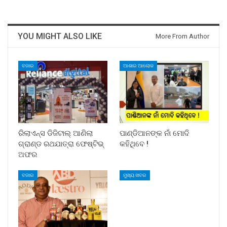
YOU MIGHT ALSO LIKE
More From Author
ବଜାର
ଆଶାର ଆଲୋକ
ରିଲାଏନ୍ସ ଡିଜିଟାଲ୍ ଆଣିଲା
ପାଣ୍ଡିଆନଙ୍କ ନାଁ ମୋଦି
ଗ୍ରାଣ୍ଡ ରଥଯାତ୍ରା ଫେଷ୍ଟିଭ୍
କହିଥିବେ !
ଅଫର
ବଜାର
ମୁଖ୍ୟ ଖବର