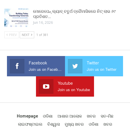
ମୋରେପେନ୍ ଲ୍ୟାବ୍ ଚତୁର୍ଥ ତ୍ରୈମାସିକରେ ନିଟ୍ ଲାଭ ୬୯
ପ୍ରତିଶତ…
Jun 16, 2026
PREV
NEXT
1 of 381
Facebook
Twitter
Join us on Facebook
Join us on Twitter
Youtube
Join us on Youtube
Homepage
ଓଡିଶା
ଆଶାର ଆଲୋକ
ଖବର
ସତ-ମିଛ
ଲାଇଫଷ୍ଟାଇଲ
ବିଶ୍ୱାସ
ମୁଖ୍ୟ ଖବର
ଓଡିଶା
ଖବର