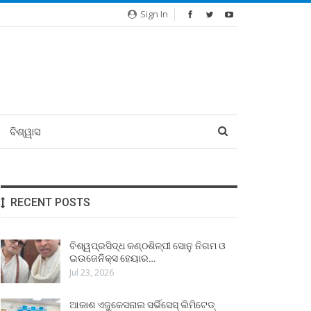
Sign In
ବିଶ୍ୱାସ
RECENT POSTS
ବିଶ୍ୱପ୍ରସିଦ୍ଧ କଣ୍ଠଶିଳ୍ପୀ ସୋନୁ ନିଗମ ଓ
ଇଉଜେନିକ୍ସ ହେୟାର…
Jul 23, 2026
ଆକାଶ ଏଜୁକେସନାଲ ସର୍ଭିସେସ୍ ଲିମିଟେଡ୍