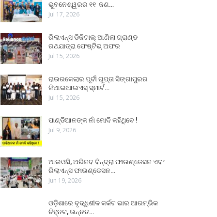
ଭୁବନେଶ୍ୱରର ୧୧ ଜଣ…
Jul 17, 2026
ରିଲାଏନ୍ସ ଡିଜିଟାଲ୍ ଆଣିଲା ଗ୍ରାଣ୍ଡ
ରଥଯାତ୍ରା ଫେଷ୍ଟିଭ୍ ଅଫର
Jul 15, 2026
ରାଉରକେଲାର ପୂର୍ବୀ ଗୁପ୍ତା ସିଙ୍ଗାପୁରର
ଜିଆଇଆଇଏସ୍ ସ୍ମାର୍ଟ…
Jul 15, 2026
ପାଣ୍ଡିଆନଙ୍କ ନାଁ ମୋଦି କହିଥିବେ !
Jul 9, 2026
ଆଇଓସି, ଅଭିନବ ବିନ୍ଦ୍ରା ଫାଉଣ୍ଡେସନ ଏବଂ
ରିଲାଏନ୍ସ ଫାଉଣ୍ଡେସନ…
Jun 19, 2026
ଓଡ଼ିଶାରେ ବୃଦ୍ଧିଶୀଳ କର୍କଟ ଭାର ଆରମ୍ଭିକ
ଚିହ୍ନଟ, ଉନ୍ନତ…