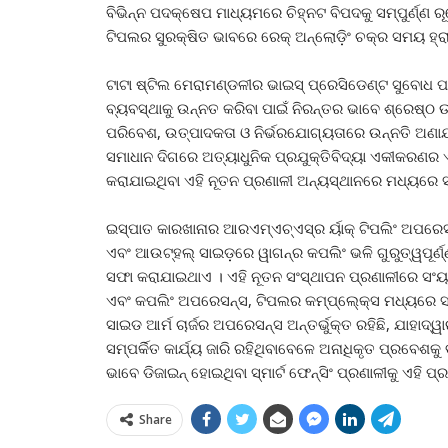
ବିଭିନ୍ନ ପଦକ୍ଷେପ ମାଧ୍ୟମରେ ଚିହ୍ନଟ ବିପଦକୁ ସମ୍ପୁର୍ଣ୍ଣ ରୂ
ଟିପଲର ସୁରକ୍ଷିତ ଭାବରେ ରେକ୍ ଅନ୍ଲୋଡ଼ିଂ ଚକ୍ର ସମୟ ହ୍ରାସ କର
ଟାଟା ଷ୍ଟିଲ ମେରାମଣ୍ଡଳୀର ଭାଇସ୍ ପ୍ରେସିଡେଣ୍ଟ ସୁବୋଧ ପା
ବ୍ୟବସ୍ଥାକୁ ଉନ୍ନତ କରିବା ପାଇଁ ନିରନ୍ତର ଭାବେ ଶ୍ରେଷ୍ଠ 
ପରିବେଶ, ଉତ୍ପାଦକତା ଓ ନିର୍ଭରଯୋଗ୍ୟତାରେ ଉନ୍ନତି ଅଣାଯ
ସମାଧାନ ଦିଗରେ ଅତ୍ୟାଧୁନିକ ପ୍ରଯୁକ୍ତିବିଦ୍ୟା ଏକୀକରଣର
କରାଯାଇଥିବା ଏହି ନୂତନ ପ୍ରଣାଳୀ ଅନ୍ୟସ୍ଥାନରେ ମଧ୍ୟରେ ସମ
ଇସ୍ପାତ କାରଖାନାର ଆରଏମ୍ଏଚ୍ଏସ୍ର ର୍ୟାକ୍ ଟିପଲିଂ ଅପରେ
ଏବଂ ଆଉଟ୍ହଲ୍ ସାଇଡ଼ରେ ୱାଗନ୍ର କପଲିଂ ଭଳି ଗୁରୁତ୍ୱପୂର୍ଣ୍ଣ
ସଫା କରାଯାଇଥାଏ । ଏହି ନୂତନ ସଂସ୍ଥାପନ ପ୍ରଣାଳୀରେ ସଂୟଚ
ଏବଂ କପଲିଂ ଅପରେସନ୍ସ, ଟିପଲର କମ୍ପ୍ଲେ୍କ୍ସ ମଧ୍ୟରେ ସ୍ମାର
ସାଇଡ ଆର୍ମ ଚାର୍ଜର ଅପରେସନ୍ସ ଅନ୍ତର୍ଭୁକ୍ତ ରହିଛି, ଯାହାଦ୍ୱା
ସମ୍ପର୍କିତ କାର୍ଯ୍ୟ ଜାରି ରହିଥିବାବେଳେ ଅନାଧିକୃତ ପ୍ରବେଶକୁ
ଭାବେ ଡିଜାଇନ୍ ହୋଇଥିବା ସ୍ମାର୍ଟ ଫେନ୍ସିଂ ପ୍ରଣାଳୀକୁ ଏହି ପ
Share