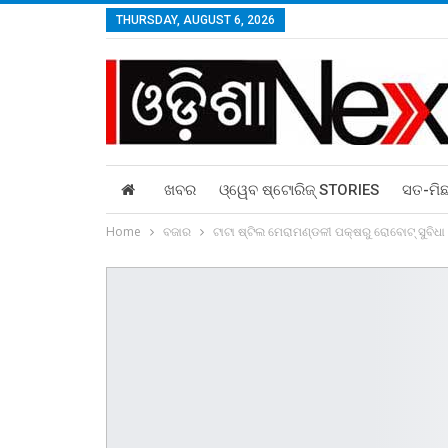
THURSDAY, AUGUST 6, 2026
ଖବର
ଓ୍ୱେବ ଷ୍ଟୋରିଜ୍‌ STORIES
ସତ-ମି
Home
ବଜାର
ଟାଟା ଷ୍ଟିଲ ମେରାମଣ୍ଡଳୀ ପକ୍ଷରୁ ରୋବୋଟ୍ ସୁବିଧା 