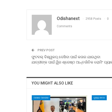
Odishanext
2958 Posts
0
Comments
PREV POST
ଫୁଟବଲ୍ ବିଶ୍ୱକପ୍ ଦେଖିବା ପାଇଁ କତାର ଯାଉଥିବା
ଯାତ୍ରୀଙ୍କ ପାଇଁ ୱିର ଶ୍ରେଷ୍ଠ ଆନ୍ତର୍ଜାତିକ ରୋମିଂ ପ୍ୟାକ୍
YOU MIGHT ALSO LIKE
ଆଶାର ଆଲୋକ
ମୁଖ୍ୟ ଖବର