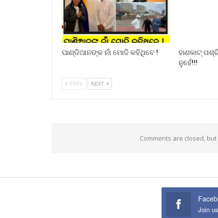
ପାଣ୍ଡିଆନଙ୍କ ନାଁ ମୋଦି କହିଥିବେ !
ହାଣକାଟ୍‌ ପଶ
ନୁହେଁ!!!
PREV
NEXT
Comments are closed, but
Faceb
Join u