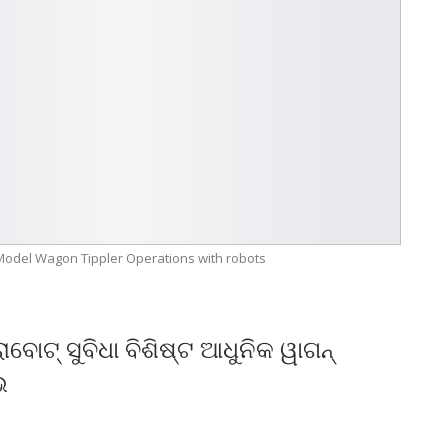
 Model Wagon Tippler Operations with robots
ବୋଟ୍ ସୁବିଧା ବିଶିଷ୍ଟ ଆଧୁନିକ ୱାଗନ୍
ଭ