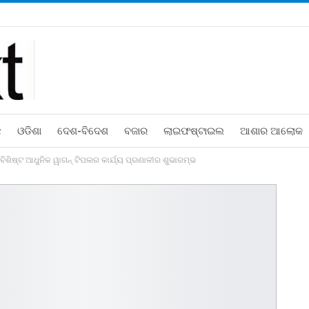
ଛ
ଓଡିଶା
ଦେଶ-ବିଦେଶ
ବଜାର
ଲାଇଫଷ୍ଟାଇଲ
ଆଶାର ଆଲୋକ
ବିଶିଷ୍ଟ ଆଧୁନିକ ୱାଗନ୍ ଟିପଲର କାର୍ଯ୍ୟ ପ୍ରଣାଳୀର ଶୁଭାରମ୍ଭ