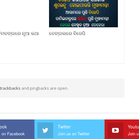
୍ଚିମବଙ୍ଗରେ ନୂଆ କଥା
ବେଙ୍ଗଲରେ ବିଜେପି
trackbacks
and pingbacks are open.
ook
Twitter
Yout
s on Facebook
Join us on Twitter
Join 