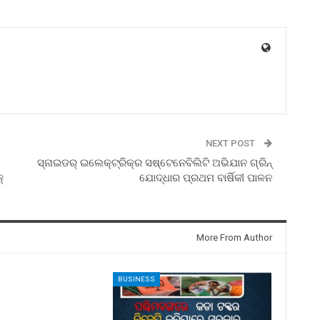
NEXT POST
ସ୍ନାଇଡର୍ ଇଲେକ୍ଟ୍ରିକ୍‌ର ସଷ୍ଟେନେବିଲିଟି ଅଭିଯାନ ଗ୍ରିନ୍
‌
ଯୋଦ୍ଧାର ପ୍ରଥମ ବାର୍ଷିକୀ ପାଳନ
More From Author
BUSINESS