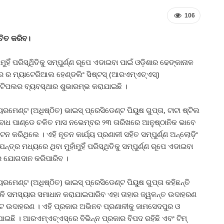
106
ଚିତ କରିବ।
ିଁ ପରିସ୍ଥିିତିକୁ ସମ୍ପୁର୍ଣ୍ଣ ରୂପେ ଏଡାଇବା ପାଇଁ ଓଡ଼ିଶାର ଢେଙ୍କାନାଳ
ାର ର ମ୍ୟାଟେରିଆଲ ହେଣ୍ଡଲିଂ ସିଷ୍ଟସ୍ (ଆରଏମ୍ଏଚ୍ଏସ୍)
୍ ଟିପଲର ବ୍ୟବସ୍ଥାର ଶୁଭାରମ୍ଭ କରାଯାଇଛି ।
୍ୟରମେଣ୍ଟ (ଅଧିଷ୍ଠିତ) ଭାଇସ୍ ପ୍ରେସିଡେଣ୍ଟ ପିୟୁଷ ଗୁପ୍ତା, ଟାଟା ଷ୍ଟିଲ
ୋଧ ପାଣ୍ଡେ ଚଳିତ ମାସ ନଭେମ୍ବର ୨୩ ତାରିଖରେ ଆନୁଷ୍ଠାନିକ ଭାବେ
ନ କରିଥିଲେ । ଏହି ନୂତନ କାର୍ଯ୍ୟ ପ୍ରଣାଳୀ ସହିତ ସମ୍ପୁର୍ଣ୍ଣ ଅନ୍ଲୋଡ଼ିଂ
୍ତ୍ର ମଧ୍ୟରେ ଥିବା ମୁହାଁମୁହିଁ ପରିସ୍ଥିତିକୁ ସମ୍ପୁର୍ଣ୍ଣ ରୂପେ ଏଡାଇବା
ାରେ ଯୋଗଦାନ କରିପାରିବ ।
୍ୟରମେଣ୍ଟ (ଅଧିଷ୍ଠିତ) ଭାଇସ୍ ପ୍ରେସିଡେଣ୍ଟ ପିୟୁଷ ଗୁପ୍ତା କହିଛନ୍ତି
ିଭଳି ସମସ୍ୟାର ସମାଧାନ କରାଯାଇପାରିବ ଏହା ତାହାର ଜ୍ୱଳନ୍ତ ଉଦାହରଣ
ଷ୍ଟ ଉଦାହରଣ । ଏହି ପ୍ରକାର ଅଭିନବ ପ୍ରଣାଳୀକୁ ଜାମସେଦପୁର ଓ
ଇଛି । ଆରଏମ୍ଏଚ୍ଏସ୍ରେ ବିଭିନ୍ନ ପ୍ରକାର ବିପଦ ରହିଛି ଏବଂ ଟିମ୍