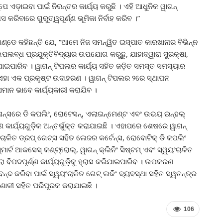
ପେ ଏଡ଼ାଇବା ପାଇଁ ନିରନ୍ତର କାର୍ଯ୍ୟ କରୁଛି । ଏହି ଆଧୁନିକ ୱାଗନ୍
ିବାରେ ଗୁରୁତ୍ୱପୂର୍ଣ୍ଣ ଭୂମିକା ନିର୍ବାହ କରିବ ।”
ଣ୍ଡେ କହିଛନ୍ତି ଯେ, “ଆମେ ନିଜ ସମନ୍ୱିତ ଇସ୍ପାତ କାରଖାନାର ବିଭିନ୍ନ
ଉପଲବ୍ଧ ପ୍ରଯୁକ୍ତିବିଦ୍ୟାର ଉପଯୋଗ କରୁଛୁ, ଯାହାଦ୍ୱାରା ସୁରକ୍ଷା,
ାଇପାରିବ । ୱାଗନ୍ ଟିପଲର କାର୍ଯ୍ୟ ସହିତ ଜଡ଼ିତ ସମସ୍ତ ସମସ୍ୟାର
 ଏହା ଏକ ପ୍ରକୃଷ୍ଟ ଉଦାହରଣ । ୱାଗନ୍ ଟିପଲର ୨ରେ ସ୍ଥାପନ
ାନ ଭାବେ କାର୍ଯ୍ୟକାରୀ କରାଯିବ ।
ସନ୍ସରେ ଡି କପଲିଂ, ରୋଟେସନ୍, ଏଲାଇନ୍ମେଣ୍ଟ ଏବଂ ଉଭୟ ଇନ୍ହଲ୍
 କାର୍ଯ୍ୟଗୁଡ଼ିକ ଅନ୍ତର୍ଭୁକ୍ତ କରାଯାଇଛି । ଏହାପରେ ଶେଷରେ ୱାଗନ୍
ାଳିତ ଡ୍ରପ୍ ଗେଟ୍ସ ସହିତ ଲେଜର କର୍ଟେନ୍ସ, ରୋବୋଟିକ୍ ଡି କପଲିଂ
୍ଟ ଆକସେସ୍ କଣ୍ଟ୍ରୋଲ୍, ୱାଗନ୍ କ୍ଲିନିଂ ସିଷ୍ଟମ୍ ଏବଂ ସ୍ୱୟଂଚାଳିତ
ରା ବିପଦପୂର୍ଣ୍ଣ କାର୍ଯ୍ୟଗୁଡ଼ିକୁ ହ୍ରାସ କରିଯାଇପାରିବ । ଉପକରଣ
 ବନ୍ଦ କରିବା ପାଇଁ ସ୍ୱୟଂଚାଳିତ ଗେଟ୍ ଲକିଂ ବ୍ୟବସ୍ଥା ସହିତ ସ୍ୱତନ୍ତ୍ର
୍ରଣାଳୀ ସହିତ ପରିପୂରକ କରାଯାଇଛି ।
106