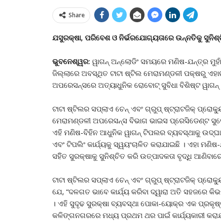
Share
ଯସୁରକ୍ଷା, ପରିବେଶ ଓ ନିର୍ଭରଯୋଗ୍ୟତାରେ ଉନ୍ନତିକୁ ସୁନିଶ୍
ଭୁବନେଶ୍ୱର:
ୱାଗନ୍ ଅନ୍ଲୋଡିଂ ସମୟରେ ମଣିଷ-ଯନ୍ତ୍ର ମୁହାଁମୁହ
ଜିଲ୍ଲାରେ ଅବସ୍ଥିତ ଟାଟା ଷ୍ଟିଲ ମେରାମଣ୍ଡଳୀ ପକ୍ଷରୁ ଏହ
ଅପରେସନ୍ସରେ ଅତ୍ୟାଧୁନିକ ରୋବୋଟ୍ ସୁବିଧା ବିଶିଷ୍ଟ ୱାଗନ
ଟାଟା ଷ୍ଟିଲର ସପ୍ଲାଏ ଚେନ୍ ଏବଂ ଗ୍ରୁପ୍ ଷ୍ଟ୍ରାଟଜିକ୍ ପ୍ରୋକୁ
ମେରାମଣ୍ଡଳୀ ଅପରେସନ୍ସ ବିଭାଗ ଭାଇସ ପ୍ରେସିଡେଣ୍ଟ ସୁବ
ଏହି ମଣିଷ-ବିହିନ ଆଧୁନିକ ୱାଗନ୍ ଟିପଲର ବ୍ୟବସ୍ଥାକୁ ଉଦ୍ଘାଟ
ଏବଂ ଟିପଲିଂ କାର୍ଯ୍ୟକୁ ସ୍ୱୟଂଚାଳିତ କରାଯାଇଛି । ଏହା ମଣିଷ-ଯନ
ସହିିତ ସୁରକ୍ଷାକୁ ସୁନିଶ୍ଚିତ କରି ଉତ୍ପାଦକତା ବୃଦ୍ଧି ଆଣିବ
ଟାଟା ଷ୍ଟିଲର ସପ୍ଲାଏ ଚେନ୍ ଏବଂ ଗ୍ରୁପ୍ ଷ୍ଟ୍ରାଟଜିକ୍ ପ୍ରୋକୁ
ଯେ, “ଦଳଗତ ଭାବେ କାର୍ଯ୍ୟ କରିବା ଦ୍ୱାରା ଅତି ସହଜରେ କ
। ଏହି ସୁଦୃଢ ସୁରକ୍ଷା ବ୍ୟବସ୍ଥା ପୋକା-ୟୋକ୍ର ଏକ ପ୍ରକୃ
କଳିଙ୍ଗନଗରରେ ମଧ୍ୟ ପ୍ରଥମ ଥର ପାଇଁ କାର୍ଯ୍ୟକାରୀ କରାଯା