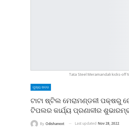
Tata Steel Meramandali kicks-off
ମୁଖ୍ୟ ଖବର
ଟାଟା ଷ୍ଟିଲ ମେରାମଣ୍ଡଳୀ ପକ୍ଷରୁ ରୋ
ଟିପଲର କାର୍ଯ୍ୟ ପ୍ରଣାଳୀର ଶୁଭାରମ୍
Last updated
Nov 28, 2022
By
Odishanext