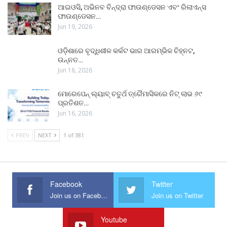
ଆଇଓସି, ଅଭିନବ ବିନ୍ଦ୍ରା ଫାଉଣ୍ଡେସନ ଏବଂ ରିଲାଏନ୍ସ
ଫାଉଣ୍ଡେସନ…
Jun 19, 2026
ଓଡ଼ିଶାରେ ବୃଦ୍ଧିଶୀଳ କର୍କଟ ଭାର ଆରମ୍ଭିକ ଚିହ୍ନଟ,
ଉନ୍ନତ…
Jun 18, 2026
ମୋରେପେନ୍ ଲ୍ୟାବ୍ ଚତୁର୍ଥ ତ୍ରୈମାସିକରେ ନିଟ୍ ଲାଭ ୬୯
ପ୍ରତିଶତ…
Jun 16, 2026
PREV
NEXT
1 of 381
Facebook
Twitter
Join us on Facebook
Join us on Twitter
Youtube