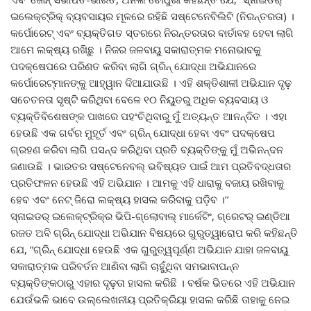
ଇଲେକ୍ଟ୍ରିକ୍ ବ୍ୟବସାୟର ମୂଳରେ ରହିଛି ସଷ୍ଟେନେବିଲିଟି (ନିରନ୍ତରତା) ।
କର୍ପୋରେଟ୍ ଏବଂ ବ୍ୟକ୍ତିଗତ ସ୍ତରରେ ନିରନ୍ତରତାର ବାର୍ତାବହ ହେବା ଲାଗି
ଆମେ ଲକ୍ଷ୍ୟ ରଖିଛୁ । ନିଜର ଜଳବାୟୁ ସକାରାତ୍ମକ ମନୋଭାବକୁ
ପଦକ୍ଷେପରେ ପରିଣତ କରିବା ଲାଗି ଗ୍ରିନ୍ ଯୋଦ୍ଧା ଅଭିଯାନରେ
କର୍ପୋରେଟ୍‌ମାନଙ୍କୁ ଆହ୍ୱାନ ଦିଆଯାଉଛି । ଏହି ଶକ୍ତିଶାଳୀ ଅଭିଯାନ ଦୃଢ଼
ସଚେତନତା ସୃଷ୍ଟି କରିଥିବା ବେଳେ ୧୦ ନିୟୁତରୁ ଅଧିକ ବ୍ୟବସାୟ ଓ
ବ୍ୟକ୍ତିବିଶେଷଙ୍କ ପାଖରେ ପହଂଚିଥିବାରୁ ମୁଁ ଅତ୍ୟନ୍ତ ଆନନ୍ଦିତ । ଏହା
ହେଉଛି ଏକ ଗର୍ବର ମୁହୂର୍ତ ଏବଂ ଗ୍ରିନ୍ ଯୋଦ୍ଧା ହେବା ଏବଂ ପଦକ୍ଷେପ
ଗ୍ରହଣ କରିବା ଲାଗି ପସନ୍ଦ କରିଥିବା ପ୍ରତି ବ୍ୟକ୍ତିଙ୍କୁ ମୁଁ ଅଭିନନ୍ଦନ
ଜଣାଉଛି । ଭାରତର ସଷ୍ଟେନେବଲ୍ ଭବିଷ୍ୟତ ପାଇଁ ଆମ ପ୍ରତିବଦ୍ଧତାର
ପ୍ରତିଫଳନ ହେଉଛି ଏହି ଅଭିଯାନ । ଆମକୁ ଏହି ଧାରାକୁ ବଜାୟ ରଖିବାକୁ
ହେବ ଏବଂ ନେଟ୍ ଜିରୋ ଲକ୍ଷ୍ୟ ହାସଲ କରିବାକୁ ପଡ଼ିବ ।’’
ସ୍ନାଇଡର୍ ଇଲେକ୍ଟ୍ରିକ୍‌ର ଭିପି-ଗ୍ଲୋବାଲ୍ ମାର୍କେଟିଂ, ଗ୍ରେଟର୍ ଇଣ୍ଡିଆ
ରଜତ ଅବି ଗ୍ରିନ୍ ଯୋଦ୍ଧା ଅଭିଯାନ ବିଷୟରେ ଗୁରୁତ୍ୱାରୋପ କରି କହିଛନ୍ତି
ଯେ, “ଗ୍ରିନ୍ ଯୋଦ୍ଧା ହେଉଛି ଏକ ଗୁରୁତ୍ୱପୂର୍ଣ୍ଣ ଅଭିଯାନ ଯାହା ଜଳବାୟୁ
ସକାରାତ୍ମକ ପରିବର୍ତନ ଆଣିବା ଲାଗି ଚାହୁଁଥିବା ସମଭାବାପନ୍ନ
ବ୍ୟକ୍ତିଙ୍କଠାରୁ ଏହାର ଦୃଢ଼ତା ହାସଲ କରିଛି । ବର୍ଷକ ଭିତରେ ଏହି ଅଭିଯାନ
ଯେଉଁଭଳି ଭାବେ ଉଲ୍ଲେଖନୀୟ ପ୍ରତିକ୍ରିୟା ହାସଲ କରିଛି ତାହାକୁ ନେଇ