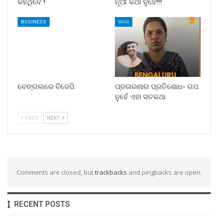
କହିଥିବେ !
ନୂଆ କଥା ନୁହେଁ!!!
BUSINESS
ଖବର
ବେଙ୍ଗଲରେ ବିଜେପି
ପ୍ରତାରଣାର ପ୍ରତିଶୋଧ- ଗପ
ନୁହେଁ ଏହା ସତକଥା
PREV
NEXT
Comments are closed, but
trackbacks
and pingbacks are open.
RECENT POSTS