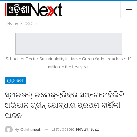
Home
ବଜାର
Schneider Electric Sustainability Initiative Green Yodha reaches ~ 10
million in the first year
ମୁଖ୍ୟ ଖବର
ସ୍ନାଇଡର୍ ଇଲେକ୍ଟ୍ରିକ୍‌ର ସଷ୍ଟେନେବିଲିଟି
ଅଭିଯାନ ଗ୍ରିନ୍ ଯୋଦ୍ଧାର ପ୍ରଥମ ବାର୍ଷିକୀ
ପାଳନ
Last updated
Nov 29, 2022
By
Odishanext