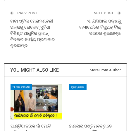
PREV POST
NEXT POST
ଟାଟା ଷ୍ଟିଲ ମେରାମଣ୍ଡଳୀ
ଏନ୍‌ପିସିଆଇ ପକ୍ଷରୁ
ପକ୍ଷରୁ ରୋବୋଟ୍ ସୁବିଧା
୧୨୩ପେ’ରେ ବିଦ୍ୟୁତ୍ ବିଲ୍
ବିଶିଷ୍ଟ ଆଧୁନିକ ୱାଗନ୍
ପଇଠର ଶୁଭାରମ୍ଭ
ଟିପଲର କାର୍ଯ୍ୟ ପ୍ରଣାଳୀର
ଶୁଭାରମ୍ଭ
YOU MIGHT ALSO LIKE
More From Author
ଆଶାର ଆଲୋକ
ମୁଖ୍ୟ ଖବର
ପାଣ୍ଡିଆନଙ୍କ ନାଁ ମୋଦି
ହାଣକାଟ୍‌ ପଶ୍ଚିମବଙ୍ଗରେ