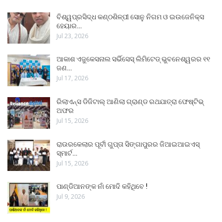
ବିଶ୍ୱପ୍ରସିଦ୍ଧ କଣ୍ଠଶିଳ୍ପୀ ସୋନୁ ନିଗମ ଓ ଇଉଜେନିକ୍ସ
ହେୟାର…
Jul 23, 2026
ଆକାଶ ଏଜୁକେସନାଲ ସର୍ଭିସେସ୍ ଲିମିଟେଡ୍ ଭୁବନେଶ୍ୱରର ୧୧
ଜଣ…
Jul 17, 2026
ରିଲାଏନ୍ସ ଡିଜିଟାଲ୍ ଆଣିଲା ଗ୍ରାଣ୍ଡ ରଥଯାତ୍ରା ଫେଷ୍ଟିଭ୍
ଅଫର
Jul 15, 2026
ରାଉରକେଲାର ପୂର୍ବୀ ଗୁପ୍ତା ସିଙ୍ଗାପୁରର ଜିଆଇଆଇଏସ୍
ସ୍ମାର୍ଟ…
Jul 15, 2026
ପାଣ୍ଡିଆନଙ୍କ ନାଁ ମୋଦି କହିଥିବେ !
Jul 9, 2026