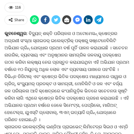
116
Share
ଭୁବନେଶ୍ୱର:
ବିଦ୍ୟୁତ୍ ଶକ୍ତି ପରିଚାଳନା ଓ ଅଟୋମେସନ୍ କ୍ଷେତ୍ରର
ଅଗ୍ରଣୀ ସଂସ୍ଥା ସ୍ନାଇଡର୍ ଇଲେକ୍ଟ୍ରିକ୍ ପକ୍ଷରୁ ସଷ୍ଟେନେବିଲିଟି
ଅଭିଯାନ ଗ୍ରିନ୍ ଯୋଦ୍ଧାର ପ୍ରଥମ ବର୍ଷ ପୂର୍ତି ପାଳନ କରାଯାଇଛି । ସଚେତନ
ନାଗରିକ, ବ୍ୟବସାୟ ଏବଂ ଅନୁଷ୍ଠାନର ସାମଗ୍ରିକ ଜଳବାୟୁ ପଦକ୍ଷେପ
ଗଠନ କରିବା ଲକ୍ଷ୍ୟ ନେଇ ପ୍ରସ୍ତୁତ କରାଯାଇଥିବା ଏହି ଅଭିଯାନ ପ୍ରଥମ
ବର୍ଷରେ ୧୦ ନିୟୁତରୁ ଅଧିକ ଲୋକ ଏବଂ ବ୍ୟବସାୟ ପାଖରେ ପହଂଚିଛି ।
ବିିଭିନ୍ନ ଡିଜିଟାଲ୍ ଏବଂ କ୍ଷେତ୍ର ଭିତିକ ପଦକ୍ଷେପ ମାଧ୍ୟମରେ ପାୱାର ଓ
ଗ୍ରିଡ୍‌, କଂଜ୍ୟୁମର୍ ପ୍ରଡକ୍ଟ ଓ ସାମଗ୍ରୀ, ମୋବିଲିଟି ଓ ଜଳ ଏବଂ ବର୍ଜ୍ୟ
ଜଳ ପରିଚାଳନା ଆଦି କ୍ଷେତ୍ରରେ କଂପାନିଗୁଡ଼ିକ ଭିତରେ ସଚେତନତା ସୃଷ୍ଟି
କରିବା ଲାଗି ଏଥିରେ କ୍ଷେତ୍ର ଭିତିକ ପଦକ୍ଷେପ ଗ୍ରହଣ କରାଯାଉଛି । ଏହି
ଅଭିଯାନର ପ୍ରଥମ ବର୍ଷରେ ଜେକେ ସିମେଂଟ୍‌ସ, ପେପ୍‌ସିକୋ, ମାରିଅଟ୍
ହୋଟେଲ୍‌ସ, ୟୁଏସ୍‌ଟି ଗ୍ଲୋବାଲ୍‌, ୩ଏମ୍ ଇତ୍ୟାଦି ଗ୍ରିନ୍ ଯୋଦ୍ଧାରେ
ପରିଣତ ହୋଇଛନ୍ତି ।
ସ୍ନାଇଡର ଇଲେକ୍ଟ୍ରିକ୍ ଇଣ୍ଡିଆ ପ୍ରାଇଭେଟ୍ ଲିମିଟେଡ୍‌ର ସିଇଓ ଓ ଏମ୍‌ଡି
ଏବଂ ଜୋନ୍ ସଭାପତି-ଭାରତ, ଅନିଲ ଚୌଧୁରୀ କହିଛନ୍ତି ଯେ, “ସ୍ନାଇଡର୍