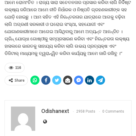
ଆମେ ରୋମାଂଚିତ । ରାଜ୍ୟ ସାରା ସଚେତନତାର ପ୍ରସାର କରିବା ଲାଗି ନିର୍ଦିଷ୍ଟ
ଲକ୍ଷ୍ୟ ଜରିଆରେ ଆମେ ନୀତି ନିର୍ଧାରକ ଓ ନିଷ୍ପତି ଗ୍ରହଣକାରୀଙ୍କ ସହ
ଯୋଡ଼ି ହୋଇଛୁ । ଆମ ସହିତ ଏହି ନିରନ୍ତରତାର ଯାତ୍ରାରେ ଆଗକୁ ବଢ଼ିବା
ଲାଗି ଅଗ୍ରଣୀ ସରକାରୀ ଓ ଘରୋଇ ସଂସ୍ଥା, ସହଯୋଗୀ ଏବଂ
ଯୋଗାଣକାରୀମାନେ ଆଗେଇ ଆସିଥିବାରୁ ଆମେ ଅତ୍ୟନ୍ତ ଆନନ୍ଦିତ ।
ଗ୍ରିନ୍ ଯୋଦ୍ଧା ଗୋଷ୍ଠୀକୁ ସମ୍ପ୍ରସାରଣ କରିବା ଏବଂ ନିରନ୍ତରତା ଲକ୍ଷ୍ୟ
ହାସଲରେ ଭାରତକୁ ସାହାଯ୍ୟ କରିବା ଲାଗି ଉଭୟ ପ୍ରତ୍ୟକ୍ଷ ଏବଂ
ଡିଜିଟାଲ୍ ମାଧ୍ୟମକୁ ତ୍ୱରାନ୍ୱିତ କରିବା କାର୍ଯ୍ୟକୁ ଆମେ ଜାରି ରଖିବୁ ।’’
116
Share
Odishanext
2958 Posts
0 Comments