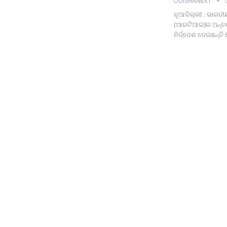
ODISHANEXT
ନୂଆଦିଲ୍ଲୀ : ଭାରତୀ
(ଆରଟିଆଇ)ର ଅନ୍ତର୍ଭ
ନିର୍ଦ୍ଦେଶ ଦେଇଛନ୍ତ