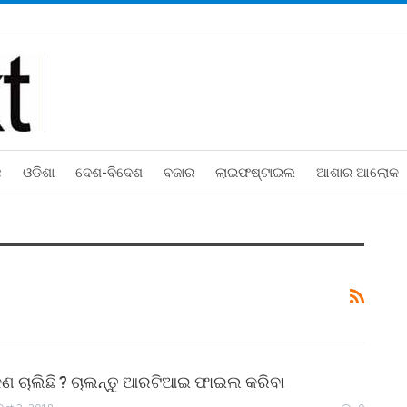
ଛ
ଓଡିଶା
ଦେଶ-ବିଦେଶ
ବଜାର
ଲାଇଫଷ୍ଟାଇଲ
ଆଶାର ଆଲୋକ
ଣ ଚାଲିଛି ? ଚାଲନ୍ତୁ ଆରଟିଆଇ ଫାଇଲ କରିବା