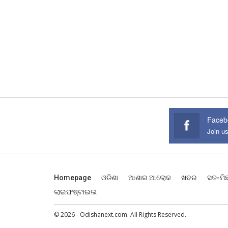
Faceb
Join u
Homepage
ଓଡିଶା
ଆଶାର ଆଲୋକ
ଖବର
ସତ-ମି
ଲାଇଫଷ୍ଟାଇଲ
© 2026 - Odishanext.com. All Rights Reserved.