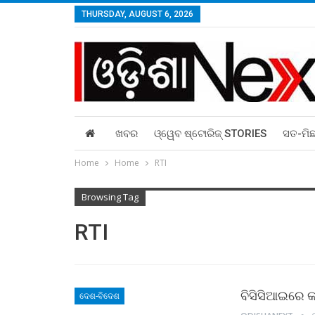
THURSDAY, AUGUST 6, 2026
ଖବର
ଓ୍ୱେବ ଷ୍ଟୋରିଜ୍‌ STORIES
ସତ-ମି
Home
Home
RTI
Browsing Tag
RTI
ବିସିସିଆଇରେ କ
ଦେଶ-ବିଦେଶ