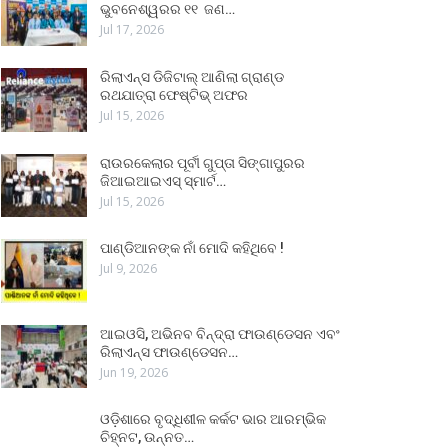
ଭୁବନେଶ୍ୱରର ୧୧ ଜଣ…
Jul 17, 2026
ରିଲାଏନ୍ସ ଡିଜିଟାଲ୍ ଆଣିଲା ଗ୍ରାଣ୍ଡ
ରଥଯାତ୍ରା ଫେଷ୍ଟିଭ୍ ଅଫର
Jul 15, 2026
ରାଉରକେଲାର ପୂର୍ବୀ ଗୁପ୍ତା ସିଙ୍ଗାପୁରର
ଜିଆଇଆଇଏସ୍ ସ୍ମାର୍ଟ…
Jul 15, 2026
ପାଣ୍ଡିଆନଙ୍କ ନାଁ ମୋଦି କହିଥିବେ !
Jul 9, 2026
ଆଇଓସି, ଅଭିନବ ବିନ୍ଦ୍ରା ଫାଉଣ୍ଡେସନ ଏବଂ
ରିଲାଏନ୍ସ ଫାଉଣ୍ଡେସନ…
Jun 19, 2026
ଓଡ଼ିଶାରେ ବୃଦ୍ଧିଶୀଳ କର୍କଟ ଭାର ଆରମ୍ଭିକ
ଚିହ୍ନଟ, ଉନ୍ନତ…