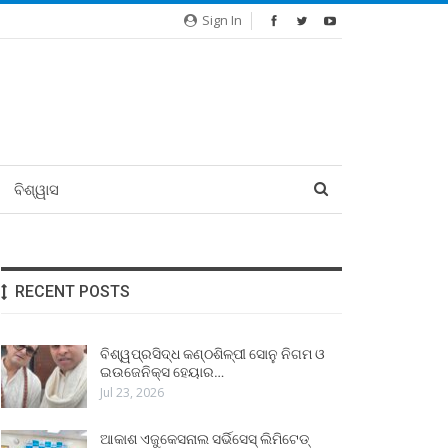
Sign In
ବିଶ୍ୱାସ
RECENT POSTS
ବିଶ୍ୱପ୍ରସିଦ୍ଧ କଣ୍ଠଶିଳ୍ପୀ ସୋନୁ ନିଗମ ଓ
ଇଉଜେନିକ୍ସ ହେୟାର…
Jul 23, 2026
ଆକାଶ ଏଜୁକେସନାଲ ସର୍ଭିସେସ୍ ଲିମିଟେଡ୍