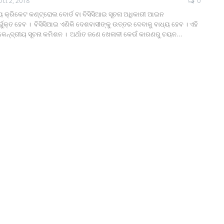
Oct 2, 2018
0
ୟ କ୍ରିକେଟ କଣ୍ଟ୍ରୋଲ ବୋର୍ଡ ବା ବିସିସିଆଇ ସୂଚନା ଅଧିକାରୀ ଆଇନ
ୁକ୍ତ ହେବ । ବିସିସିଆଇ ଏଣିକି ଦେଶବାସୀଙ୍କୁ ଉତ୍ତର ଦେବାକୁ ବାଧ୍ୟ ହେବ । ଏହି
ି କେନ୍ଦ୍ରୀୟ ସୂଚନା କମିଶନ । ଅର୍ଥାତ ଜଣେ ଖେଳାଳୀ କେଉଁ କାରଣରୁ ଚୟନ…