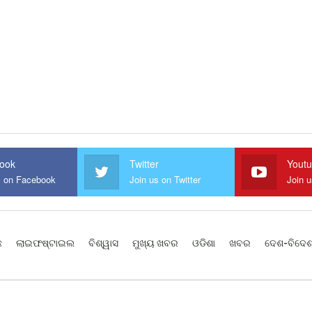
ook
Twitter
Yout
s on Facebook
Join us on Twitter
Join 
ଛ
ଲାଇଫଷ୍ଟାଇଲ
ବିଶ୍ୱାସ
ମୁଖ୍ୟ ଖବର
ଓଡିଶା
ଖବର
ଦେଶ-ବିଦେ