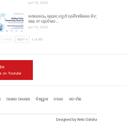
Jun 18, 2026
ମୋରେପେନ୍ ଲ୍ୟାବ୍ ଚତୁର୍ଥ ତ୍ରୈମାସିକରେ ନିଟ୍
ଲାଭ ୬୯ ପ୍ରତିଶତ…
Jun 16, 2026
PREV
NEXT
1 of 381
ube
us on Youtube
ଶ
ଆଶାର ଆଲୋକ
ବିଶ୍ୱାସ
ବଜାର
ସତ-ମିଛ
Designed by
Web Odisha