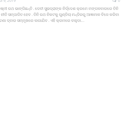
Jul 9, 2019
0
୍ମୀ ରଥ ଭାଙ୍ଗିଛନ୍ତି . ଦେବୀ ସୁଭଦ୍ରାଙ୍କ ନିର୍ଦ୍ଦେଶ କ୍ରମେ ମଙ୍ଗଳବାରରେ ତିନି
ି ସମ୍ପାଦିତ ହେବ . ତିନି ରଥ ନିକଟକୁ ଗୁଣ୍ଡିଚା ମନ୍ଦିରରୁ ଆଜ୍ଞାମାଳ ବିଜେ କରିବା
ଚଣା ଦ୍ବାର ସମ୍ମୂଖରେ ଲଗାଯିବ . ଏହି କ୍ରମରେ ବାହୁଡା…