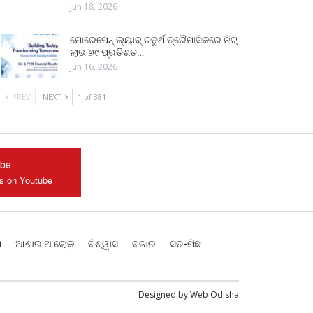
Jun 18, 2026
ମୋରେପେନ୍ ଲ୍ୟାବ୍ ଚତୁର୍ଥ ତ୍ରୈମାସିକରେ ନିଟ୍
ଲାଭ ୬୯ ପ୍ରତିଶତ…
Jun 16, 2026
PREV
NEXT
1 of 381
ube
us on Youtube
ଶ
ଆଶାର ଆଲୋକ
ବିଶ୍ୱାସ
ବଜାର
ସତ-ମିଛ
Designed by
Web Odisha