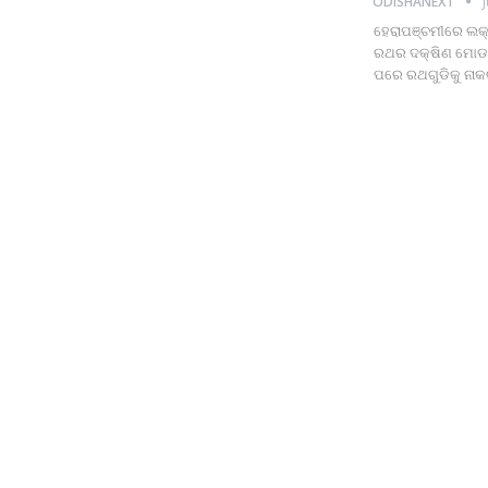
ODISHANEXT
ହେରାପଞ୍ଚମୀରେ ଲକ୍ଷ
ରଥର ଦକ୍ଷିଣ ମୋଡ ନୀତ
ପରେ ରଥଗୁଡିକୁ ନାକ