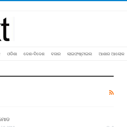
ଛ
ଓଡିଶା
ଦେଶ-ବିଦେଶ
ବଜାର
ଲାଇଫଷ୍ଟାଇଲ
ଆଶାର ଆଲୋକ
 ମୋଡ