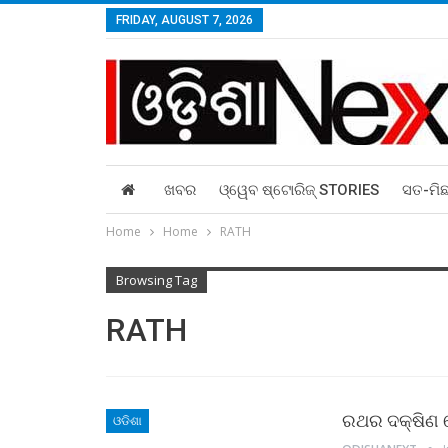
FRIDAY, AUGUST 7, 2026
ଖବର
ଓ୍ୱେବ ଷ୍ଟୋରିଜ୍‌ STORIES
ସତ-ମି
Home
Home
RATH
Browsing Tag
RATH
ରଥର ଦକ୍ଷିଣ
ଓଡିଶା