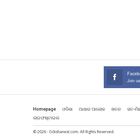
Faceb
Join u
Homepage
ଓଡିଶା
ଆଶାର ଆଲୋକ
ଖବର
ସତ-ମି
ଲାଇଫଷ୍ଟାଇଲ
© 2026 - Odishanext.com. All Rights Reserved.