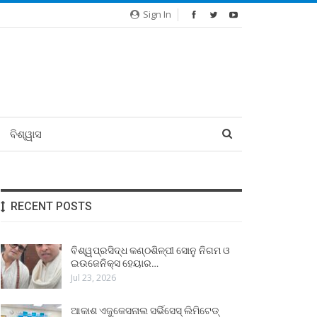
Sign In
ବିଶ୍ୱାସ
RECENT POSTS
ବିଶ୍ୱପ୍ରସିଦ୍ଧ କଣ୍ଠଶିଳ୍ପୀ ସୋନୁ ନିଗମ ଓ
ଇଉଜେନିକ୍ସ ହେୟାର…
Jul 23, 2026
ଆକାଶ ଏଜୁକେସନାଲ ସର୍ଭିସେସ୍ ଲିମିଟେଡ୍