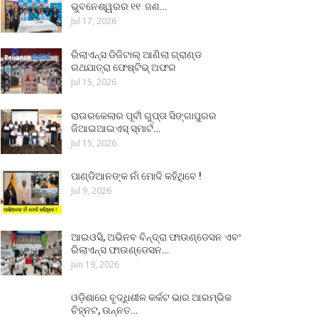
ଭୁବନେଶ୍ୱରର ୧୧ ଜଣ…
Jul 17, 2026
ରିଲାଏନ୍ସ ଡିଜିଟାଲ୍ ଆଣିଲା ଗ୍ରାଣ୍ଡ
ରଥଯାତ୍ରା ଫେଷ୍ଟିଭ୍ ଅଫର
Jul 15, 2026
ରାଉରକେଲାର ପୂର୍ବୀ ଗୁପ୍ତା ସିଙ୍ଗାପୁରର
ଜିଆଇଆଇଏସ୍ ସ୍ମାର୍ଟ…
Jul 15, 2026
ପାଣ୍ଡିଆନଙ୍କ ନାଁ ମୋଦି କହିଥିବେ !
Jul 9, 2026
ଆଇଓସି, ଅଭିନବ ବିନ୍ଦ୍ରା ଫାଉଣ୍ଡେସନ ଏବଂ
ରିଲାଏନ୍ସ ଫାଉଣ୍ଡେସନ…
Jun 19, 2026
ଓଡ଼ିଶାରେ ବୃଦ୍ଧିଶୀଳ କର୍କଟ ଭାର ଆରମ୍ଭିକ
ଚିହ୍ନଟ, ଉନ୍ନତ…