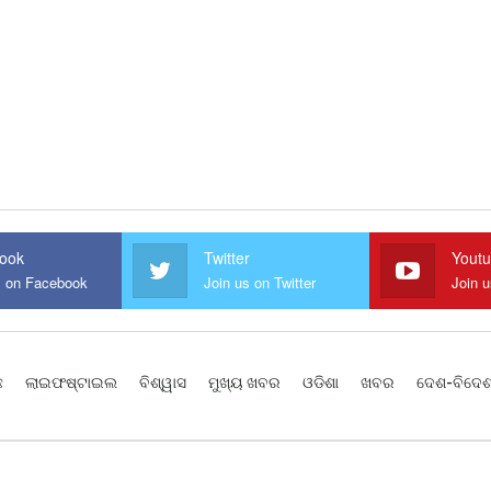
ook
Twitter
Yout
s on Facebook
Join us on Twitter
Join 
ଛ
ଲାଇଫଷ୍ଟାଇଲ
ବିଶ୍ୱାସ
ମୁଖ୍ୟ ଖବର
ଓଡିଶା
ଖବର
ଦେଶ-ବିଦେ