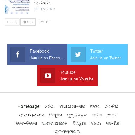
ପ୍ରତିଶତ…
Jun 16, 2026
PREV
NEXT
1 of 381
Facebook
Twitter
Join us on Facebook
Join us on Twitter
Youtube
Join us on Youtube
Homepage
ଓଡିଶା
ଆଶାର ଆଲୋକ
ଖବର
ସତ-ମିଛ
ଲାଇଫଷ୍ଟାଇଲ
ବିଶ୍ୱାସ
ମୁଖ୍ୟ ଖବର
ଓଡିଶା
ଖବର
ଦେଶ-ବିଦେଶ
ଆଶାର ଆଲୋକ
ବିଶ୍ୱାସ
ବଜାର
ସତ-ମିଛ
ଲାଇଫଷ୍ଟାଇଲ