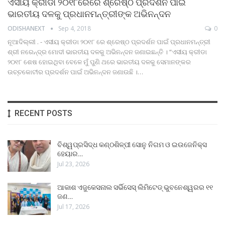
ଏସୀୟ କ୍ରୀଡା ୨୦୧୮ରେରେ ଶ୍ରେଷ୍ଠ ପ୍ରଦର୍ଶନ ପାଇଁ
ଭାରତୀୟ ଦଳକୁ ପ୍ରଧାନମନ୍ତ୍ରୀଙ୍କ ଅଭିନନ୍ଦନ
ODISHANEXT
Sep 4, 2018
0
ନୂଆଦିଲ୍ଲୀ . - ଏସୀୟ କ୍ରୀଡା ୨୦୧୮ ରେ ଶ୍ରେଷ୍ଠ ପ୍ରଦର୍ଶନ ପାଇଁ ପ୍ରଧାନମନ୍ତ୍ରୀ
ଶ୍ରୀ ନରେନ୍ଦ୍ର ମୋଦୀ ଭାରତୀୟ ଦଳକୁ ଅଭିନନ୍ଦନ ଜଣାଇଛନ୍ତି । “ଏସୀୟ କ୍ରୀଡା
୨୦୧୮ ଶେଷ ହୋଇଥିବା ବେଳେ ମୁଁ ପୁଣି ଥରେ ଭାରତୀୟ ଦଳକୁ ସେମାନଙ୍କର
ଉଚ୍ଚକୋଟୀର ପ୍ରଦର୍ଶନ ପାଇଁ ଅଭିନନ୍ଦନ ଜଣାଉଛି ।…
RECENT POSTS
ବିଶ୍ୱପ୍ରସିଦ୍ଧ କଣ୍ଠଶିଳ୍ପୀ ସୋନୁ ନିଗମ ଓ ଇଉଜେନିକ୍ସ
ହେୟାର…
Jul 23, 2026
ଆକାଶ ଏଜୁକେସନାଲ ସର୍ଭିସେସ୍ ଲିମିଟେଡ୍ ଭୁବନେଶ୍ୱରର ୧୧
ଜଣ…
Jul 17, 2026