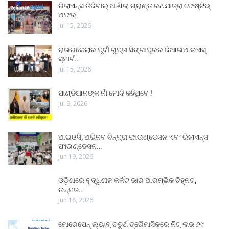
ରିଲାଏନ୍ସ ଡିଜିଟାଲ୍ ଆଣିଲା ଗ୍ରାଣ୍ଡ ରଥଯାତ୍ରା ଫେଷ୍ଟିଭ୍
ଅଫର
Jul 15, 2026
ରାଉରକେଲାର ପୂର୍ବୀ ଗୁପ୍ତା ସିଙ୍ଗାପୁରର ଜିଆଇଆଇଏସ୍
ସ୍ମାର୍ଟ…
Jul 15, 2026
ପାଣ୍ଡିଆନଙ୍କ ନାଁ ମୋଦି କହିଥିବେ !
Jul 9, 2026
ଆଇଓସି, ଅଭିନବ ବିନ୍ଦ୍ରା ଫାଉଣ୍ଡେସନ ଏବଂ ରିଲାଏନ୍ସ
ଫାଉଣ୍ଡେସନ…
Jun 19, 2026
ଓଡ଼ିଶାରେ ବୃଦ୍ଧିଶୀଳ କର୍କଟ ଭାର ଆରମ୍ଭିକ ଚିହ୍ନଟ,
ଉନ୍ନତ…
Jun 18, 2026
ମୋରେପେନ୍ ଲ୍ୟାବ୍ ଚତୁର୍ଥ ତ୍ରୈମାସିକରେ ନିଟ୍ ଲାଭ ୬୯