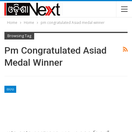
Home
Home
pm congratulated Asiad medal winner
Browsing Tag
Pm Congratulated Asiad
Medal Winner
ଖବର