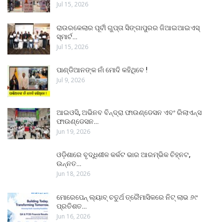
Jul 15, 2026
ରାଉରକେଲାର ପୂର୍ବୀ ଗୁପ୍ତା ସିଙ୍ଗାପୁରର ଜିଆଇଆଇଏସ୍
ସ୍ମାର୍ଟ…
Jul 15, 2026
ପାଣ୍ଡିଆନଙ୍କ ନାଁ ମୋଦି କହିଥିବେ !
Jul 9, 2026
ଆଇଓସି, ଅଭିନବ ବିନ୍ଦ୍ରା ଫାଉଣ୍ଡେସନ ଏବଂ ରିଲାଏନ୍ସ
ଫାଉଣ୍ଡେସନ…
Jun 19, 2026
ଓଡ଼ିଶାରେ ବୃଦ୍ଧିଶୀଳ କର୍କଟ ଭାର ଆରମ୍ଭିକ ଚିହ୍ନଟ,
ଉନ୍ନତ…
Jun 18, 2026
ମୋରେପେନ୍ ଲ୍ୟାବ୍ ଚତୁର୍ଥ ତ୍ରୈମାସିକରେ ନିଟ୍ ଲାଭ ୬୯
ପ୍ରତିଶତ…
Jun 16, 2026