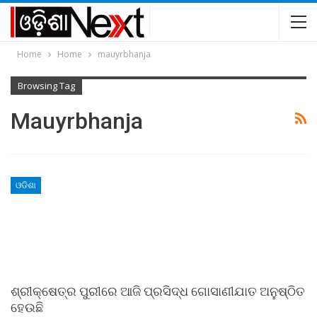
Home
Home
mauyrbhanja
Browsing Tag
Mauyrbhanja
ଓଡିଶା
ଶ୍ରୀକ୍ଷେତ୍ର ପୁରୀରେ ଆଜି ପ୍ରସିଦ୍ଧ ଗୋସାଣୀଯାତ ଅନୁଷ୍ଠିତ
ହେଉଛି