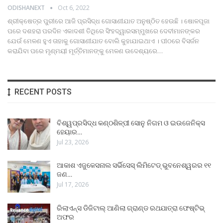
ODISHANEXT
Oct 6, 2022
ଶ୍ରୀକ୍ଷେତ୍ର ପୁରୀରେ ଆଜି ପ୍ରସିଦ୍ଧ ଗୋସାଣୀଯାତ ଅନୁଷ୍ଠିତ ହେଉଛି । ଷୋଳପୂଜା
ପରେ ଦଶହରା ପରଦିନ ଏକାଦଶୀ ତିଥିରେ ସିଂହଦ୍ୱାରସମ୍ମୁଖରେ ଦେବୀମାନଙ୍କର
ଯେଉଁ ମେଳଣ ହୁଏ ତାହାକୁ ଗୋସାଣୀଯାତ ବୋଲି କୁହାଯାଇଥାଏ । ପୀଠରେ ବିସର୍ଜନ
କରାଯିବା ପରେ ମୃଣ୍ମୟୀ ମୂର୍ତ୍ତିମାନଙ୍କୁ ମେଳଣ ଉଦେଶ୍ୟରେ
…
RECENT POSTS
ବିଶ୍ୱପ୍ରସିଦ୍ଧ କଣ୍ଠଶିଳ୍ପୀ ସୋନୁ ନିଗମ ଓ ଇଉଜେନିକ୍ସ
ହେୟାର…
Jul 23, 2026
ଆକାଶ ଏଜୁକେସନାଲ ସର୍ଭିସେସ୍ ଲିମିଟେଡ୍ ଭୁବନେଶ୍ୱରର ୧୧
ଜଣ…
Jul 17, 2026
ରିଲାଏନ୍ସ ଡିଜିଟାଲ୍ ଆଣିଲା ଗ୍ରାଣ୍ଡ ରଥଯାତ୍ରା ଫେଷ୍ଟିଭ୍
ଅଫର