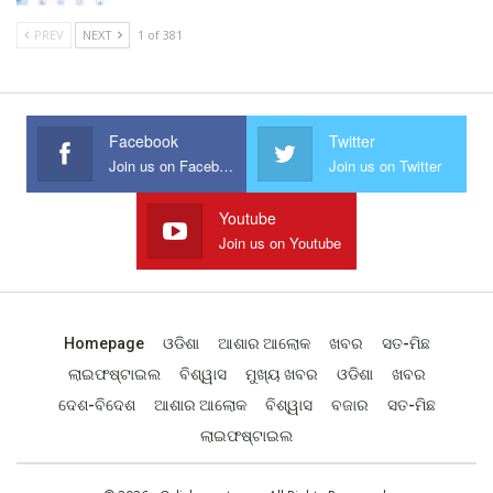
PREV
NEXT
1 of 381
Facebook
Twitter
Join us on Facebook
Join us on Twitter
Youtube
Join us on Youtube
Homepage
ଓଡିଶା
ଆଶାର ଆଲୋକ
ଖବର
ସତ-ମିଛ
ଲାଇଫଷ୍ଟାଇଲ
ବିଶ୍ୱାସ
ମୁଖ୍ୟ ଖବର
ଓଡିଶା
ଖବର
ଦେଶ-ବିଦେଶ
ଆଶାର ଆଲୋକ
ବିଶ୍ୱାସ
ବଜାର
ସତ-ମିଛ
ଲାଇଫଷ୍ଟାଇଲ