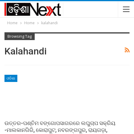
Home
Home
kalahandi
Browsing Tag
Kalahandi
ଓଡିଶା
ଉତ୍ତର-ପଶ୍ଚିମ ବଙ୍ଗୋପସାଗରରେ ଲଘୁଚାପ ସକ୍ରିୟ
-ମାଲକାନଗିରି, କୋରାପୁଟ, ନବରଙ୍ଗପୁର, ରାୟଗଡ଼ା,