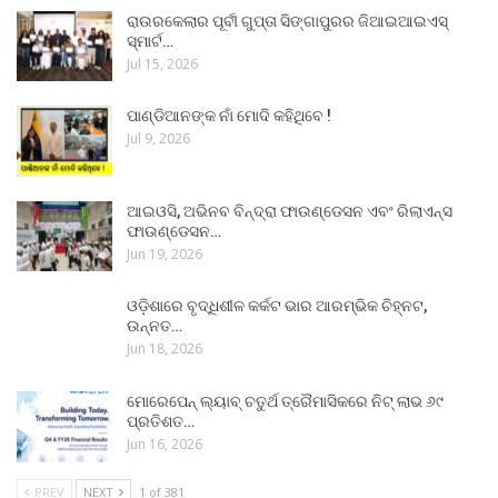
ରାଉରକେଲାର ପୂର୍ବୀ ଗୁପ୍ତା ସିଙ୍ଗାପୁରର ଜିଆଇଆଇଏସ୍
ସ୍ମାର୍ଟ…
Jul 15, 2026
ପାଣ୍ଡିଆନଙ୍କ ନାଁ ମୋଦି କହିଥିବେ !
Jul 9, 2026
ଆଇଓସି, ଅଭିନବ ବିନ୍ଦ୍ରା ଫାଉଣ୍ଡେସନ ଏବଂ ରିଲାଏନ୍ସ
ଫାଉଣ୍ଡେସନ…
Jun 19, 2026
ଓଡ଼ିଶାରେ ବୃଦ୍ଧିଶୀଳ କର୍କଟ ଭାର ଆରମ୍ଭିକ ଚିହ୍ନଟ,
ଉନ୍ନତ…
Jun 18, 2026
ମୋରେପେନ୍ ଲ୍ୟାବ୍ ଚତୁର୍ଥ ତ୍ରୈମାସିକରେ ନିଟ୍ ଲାଭ ୬୯
ପ୍ରତିଶତ…
Jun 16, 2026
PREV
NEXT
1 of 381