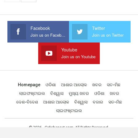
Facebook
Twitter
Join us on Facebook
Join us on Twitter
Youtube
Join us on Youtube
Homepage
ଓଡିଶା
ଆଶାର ଆଲୋକ
ଖବର
ସତ-ମିଛ
ଲାଇଫଷ୍ଟାଇଲ
ବିଶ୍ୱାସ
ମୁଖ୍ୟ ଖବର
ଓଡିଶା
ଖବର
ଦେଶ-ବିଦେଶ
ଆଶାର ଆଲୋକ
ବିଶ୍ୱାସ
ବଜାର
ସତ-ମିଛ
ଲାଇଫଷ୍ଟାଇଲ
© 2026 - Odishanext.com. All Rights Reserved.
Designed by
Web Odisha