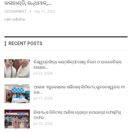
କଳାହାଣ୍ଡି, କନ୍ଧମାଳ,…
ODISHANEXT
Sep 11, 2022
rain odisha
RECENT POSTS
ବିଶ୍ୱପ୍ରସିଦ୍ଧ କଣ୍ଠଶିଳ୍ପୀ ସୋନୁ ନିଗମ ଓ ଇଉଜେନିକ୍ସ
ହେୟାର…
Jul 23, 2026
ଆକାଶ ଏଜୁକେସନାଲ ସର୍ଭିସେସ୍ ଲିମିଟେଡ୍ ଭୁବନେଶ୍ୱରର ୧୧
ଜଣ…
Jul 17, 2026
ରିଲାଏନ୍ସ ଡିଜିଟାଲ୍ ଆଣିଲା ଗ୍ରାଣ୍ଡ ରଥଯାତ୍ରା ଫେଷ୍ଟିଭ୍
ଅଫର
Jul 15, 2026