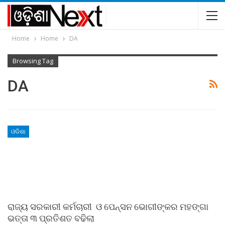
Home
Home
DA
Browsing Tag
DA
ଓଡିଶା
ରାଜ୍ୟ ସରକାରୀ କର୍ମଚାରୀ ଓ ପେନ୍‌ସନ ଭୋଗୀଙ୍କର ମହଙ୍ଗା
ଭତ୍ତା ୩ ପ୍ରତିଶତ ବଢିଲା