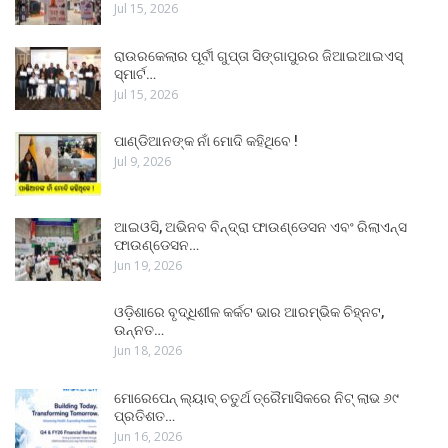
Jul 15, 2026
ରାଉରକେଲାର ପୂର୍ବୀ ଗୁପ୍ତା ସିଙ୍ଗାପୁରର ଜିଆଇଆଇଏସ୍
ସ୍ମାର୍ଟ…
Jul 15, 2026
ପାଣ୍ଡିଆନଙ୍କ ନାଁ ମୋଦି କହିଥିବେ !
Jul 9, 2026
ଆଇଓସି, ଅଭିନବ ବିନ୍ଦ୍ରା ଫାଉଣ୍ଡେସନ ଏବଂ ରିଲାଏନ୍ସ
ଫାଉଣ୍ଡେସନ…
Jun 19, 2026
ଓଡ଼ିଶାରେ ବୃଦ୍ଧିଶୀଳ କର୍କଟ ଭାର ଆରମ୍ଭିକ ଚିହ୍ନଟ,
ଉନ୍ନତ…
Jun 18, 2026
ମୋରେପେନ୍ ଲ୍ୟାବ୍ ଚତୁର୍ଥ ତ୍ରୈମାସିକରେ ନିଟ୍ ଲାଭ ୬୯
ପ୍ରତିଶତ…
Jun 16, 2026