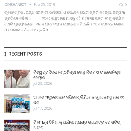
ODISHANEXT
Feb 25, 2019
0
ଭୁବନେଶ୍ବର : ରାଜ୍ୟ ସରକାରୀ କର୍ମଚାରୀ ଓ ପେନ୍‌ସନ ଭୋଗୀଙ୍କର ମହଙ୍ଗା ଭତ୍ତା ୩
ପ୍ରତିଶତ ବଢିଲା । ୨୦୧୯ ଜାନୁଆରୀ ମାସରୁ ଏହି ମହଙ୍ଗା ଭତ୍ତା ଲାଗୁ କରାଯିବ
ବୋଲି ମୁଖ୍ୟମନ୍ତ୍ରୀ ନବୀନ ପଟ୍ଟନାୟକ ଘୋଷଣା କରିଛନ୍ତି । ଏବେ ପେନସନ୍‌ ଭୋଗୀ
ଓ ସରକାର କର୍ମଚାରୀ ୯ ପ୍ରତିଶ…
RECENT POSTS
ବିଶ୍ୱପ୍ରସିଦ୍ଧ କଣ୍ଠଶିଳ୍ପୀ ସୋନୁ ନିଗମ ଓ ଇଉଜେନିକ୍ସ
ହେୟାର…
Jul 23, 2026
ଆକାଶ ଏଜୁକେସନାଲ ସର୍ଭିସେସ୍ ଲିମିଟେଡ୍ ଭୁବନେଶ୍ୱରର ୧୧
ଜଣ…
Jul 17, 2026
ରିଲାଏନ୍ସ ଡିଜିଟାଲ୍ ଆଣିଲା ଗ୍ରାଣ୍ଡ ରଥଯାତ୍ରା ଫେଷ୍ଟିଭ୍
ଅଫର