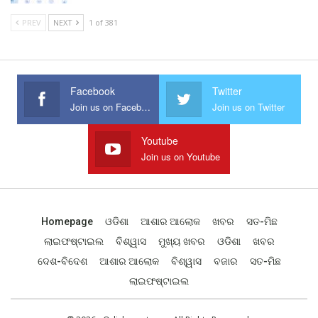
PREV
NEXT
1 of 381
Facebook
Twitter
Join us on Facebook
Join us on Twitter
Youtube
Join us on Youtube
Homepage
ଓଡିଶା
ଆଶାର ଆଲୋକ
ଖବର
ସତ-ମିଛ
ଲାଇଫଷ୍ଟାଇଲ
ବିଶ୍ୱାସ
ମୁଖ୍ୟ ଖବର
ଓଡିଶା
ଖବର
ଦେଶ-ବିଦେଶ
ଆଶାର ଆଲୋକ
ବିଶ୍ୱାସ
ବଜାର
ସତ-ମିଛ
ଲାଇଫଷ୍ଟାଇଲ