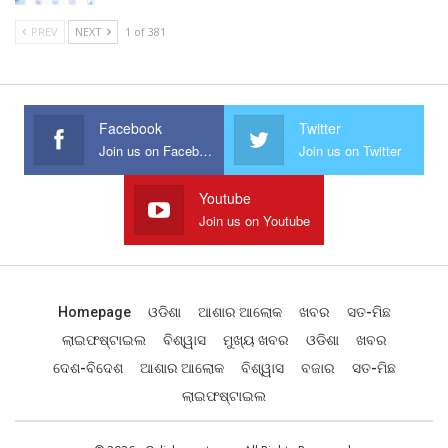
PREV
NEXT
1 of 381
Facebook
Twitter
Join us on Facebook
Join us on Twitter
Youtube
Join us on Youtube
Homepage
ଓଡିଶା
ଆଶାର ଆଲୋକ
ଖବର
ସତ-ମିଛ
ଲାଇଫଷ୍ଟାଇଲ
ବିଶ୍ୱାସ
ମୁଖ୍ୟ ଖବର
ଓଡିଶା
ଖବର
ଦେଶ-ବିଦେଶ
ଆଶାର ଆଲୋକ
ବିଶ୍ୱାସ
ବଜାର
ସତ-ମିଛ
ଲାଇଫଷ୍ଟାଇଲ