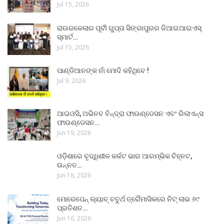
Jul 15, 2026
ରାଉରକେଲାର ପୂର୍ବୀ ଗୁପ୍ତା ସିଙ୍ଗାପୁରର ଜିଆଇଆଇଏସ୍
ସ୍ମାର୍ଟ…
Jul 15, 2026
ପାଣ୍ଡିଆନଙ୍କ ନାଁ ମୋଦି କହିଥିବେ !
Jul 9, 2026
ଆଇଓସି, ଅଭିନବ ବିନ୍ଦ୍ରା ଫାଉଣ୍ଡେସନ ଏବଂ ରିଲାଏନ୍ସ
ଫାଉଣ୍ଡେସନ…
Jun 19, 2026
ଓଡ଼ିଶାରେ ବୃଦ୍ଧିଶୀଳ କର୍କଟ ଭାର ଆରମ୍ଭିକ ଚିହ୍ନଟ,
ଉନ୍ନତ…
Jun 18, 2026
ମୋରେପେନ୍ ଲ୍ୟାବ୍ ଚତୁର୍ଥ ତ୍ରୈମାସିକରେ ନିଟ୍ ଲାଭ ୬୯
ପ୍ରତିଶତ…
Jun 16, 2026