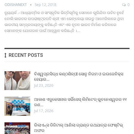
ODISHANEXT
Sep 12, 2018
0
ନ୍ୟୁୟର୍କ .- ଆଧ୍ୟାତ୍ମିକ ଓ ସାଂସ୍କୃତିକ ଭିତ୍ତିଭୂମିକୁ ସେମାନେ ଭୁଲିଯିବା ଉଚିତ ନୁହେଁ
ବୋଲି ଭାରତର ଉପରାଷ୍ଟ୍ରପତି ଶ୍ରୀ ଏମ ଭେଙ୍କେୟା ନାଇଡୁ ଆମେରିକାରେ ଥିବା
ଭାରତୀୟ ସମ୍ପ୍ରଦାୟଙ୍କୁ କହିଛନ୍ତି ଏବଂ ଏକ ନୂତନ ଭାରତ ନିର୍ମାଣ କରିବାରେ
ସେମାନଙ୍କ ଯୋଗଦାନ ପାଇଁ ଆହ୍ୱାନ କରିଛନ୍ତି ।…
RECENT POSTS
ବିଶ୍ୱପ୍ରସିଦ୍ଧ କଣ୍ଠଶିଳ୍ପୀ ସୋନୁ ନିଗମ ଓ ଇଉଜେନିକ୍ସ
ହେୟାର…
Jul 23, 2026
ଆକାଶ ଏଜୁକେସନାଲ ସର୍ଭିସେସ୍ ଲିମିଟେଡ୍ ଭୁବନେଶ୍ୱରର ୧୧
ଜଣ…
Jul 17, 2026
ରିଲାଏନ୍ସ ଡିଜିଟାଲ୍ ଆଣିଲା ଗ୍ରାଣ୍ଡ ରଥଯାତ୍ରା ଫେଷ୍ଟିଭ୍
ଅଫର