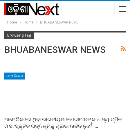
Home
Home
BHUABANESWAR NEWS
Browsing Tag
BHUABANESWAR NEWS
ଦେଶ-ବିଦେଶ
ଆମେରିକାରେ ଥିବା ଭାରତୀୟମାନେ ସେମାନଙ୍କ ଆଧ୍ୟାତ୍ମିକ
ଓ ସାଂସ୍କୃତିକ ଭିତ୍ତିଭୂମିକୁ ଭୂଲିବା ଉଚିତ ନୁହେଁ :…