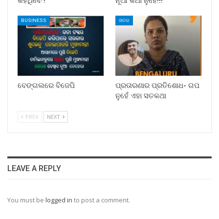
କହିଥିବେ !
ନୂଆ କଥା ନୁହେଁ!!!
BUSINESS
ଖବର
ବେଙ୍ଗଲରେ ବିଜେପି
ପ୍ରତାରଣାର ପ୍ରତିଶୋଧ- ଗପ
ନୁହେଁ ଏହା ସତକଥା
PREV
NEXT
LEAVE A REPLY
You must be
logged in
to post a comment.