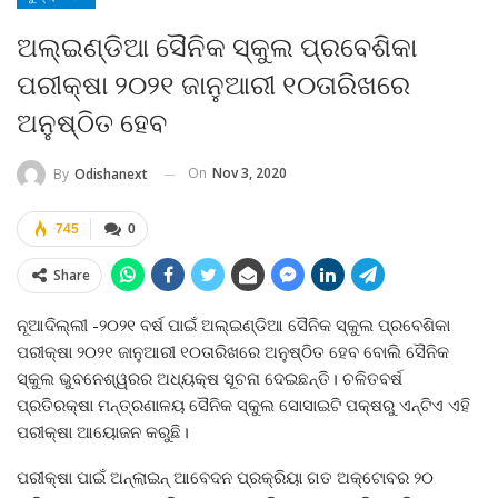
ଅଲ୍‍ଇଣ୍ଡିଆ ସୈନିକ ସ୍କୁଲ ପ୍ରବେଶିକା
ପରୀକ୍ଷା ୨୦୨୧ ଜାନୁଆରୀ ୧୦ତାରିଖରେ
ଅନୁଷ୍ଠିତ ହେବ
On
Nov 3, 2020
By
Odishanext
745
0
Share
ନୂଆଦିଲ୍ଲୀ -୨୦୨୧ ବର୍ଷ ପାଇଁ ଅଲ୍‍ଇଣ୍ଡିଆ ସୈନିକ ସ୍କୁଲ ପ୍ରବେଶିକା
ପରୀକ୍ଷା ୨୦୨୧ ଜାନୁଆରୀ ୧୦ତାରିଖରେ ଅନୁଷ୍ଠିତ ହେବ ବୋଲି ସୈନିକ
ସ୍କୁଲ ଭୁବନେଶ୍ୱରର ଅଧ୍ୟକ୍ଷ ସୂଚନା ଦେଇଛନ୍ତି। ଚଳିତବର୍ଷ
ପ୍ରତିରକ୍ଷା ମନ୍ତ୍ରଣାଳୟ ସୈନିକ ସ୍କୁଲ ସୋସାଇଟି ପକ୍ଷରୁ ଏନ୍‍ଟିଏ ଏହି
ପରୀକ୍ଷା ଆୟୋଜନ କରୁଛି।
ପରୀକ୍ଷା ପାଇଁ ଅନ୍‍ଲାଇନ୍‍ ଆବେଦନ ପ୍ରକ୍ରିୟା ଗତ ଅକ୍ଟୋବର ୨୦