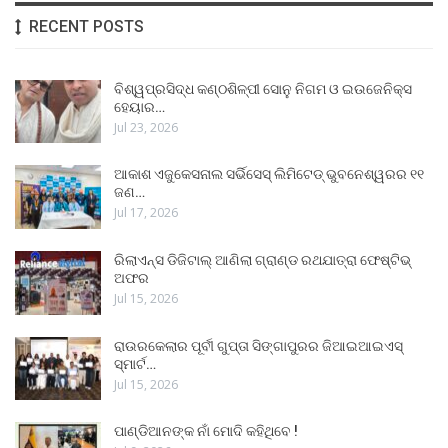
RECENT POSTS
ବିଶ୍ୱପ୍ରସିଦ୍ଧ କଣ୍ଠଶିଳ୍ପୀ ସୋନୁ ନିଗମ ଓ ଇଉଜେନିକ୍ସ
ହେୟାର…
Jul 23, 2026
ଆକାଶ ଏଜୁକେସନାଲ ସର୍ଭିସେସ୍ ଲିମିଟେଡ୍ ଭୁବନେଶ୍ୱରର ୧୧
ଜଣ…
Jul 17, 2026
ରିଲାଏନ୍ସ ଡିଜିଟାଲ୍ ଆଣିଲା ଗ୍ରାଣ୍ଡ ରଥଯାତ୍ରା ଫେଷ୍ଟିଭ୍
ଅଫର
Jul 15, 2026
ରାଉରକେଲାର ପୂର୍ବୀ ଗୁପ୍ତା ସିଙ୍ଗାପୁରର ଜିଆଇଆଇଏସ୍
ସ୍ମାର୍ଟ…
Jul 15, 2026
ପାଣ୍ଡିଆନଙ୍କ ନାଁ ମୋଦି କହିଥିବେ !