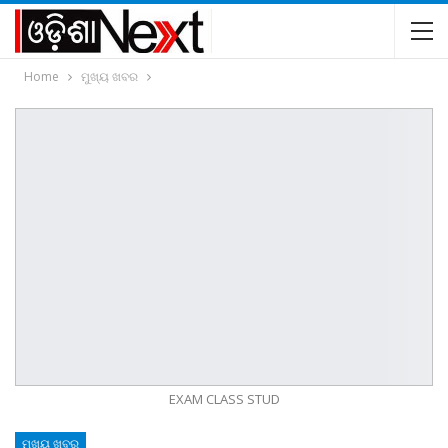
Home
ମୁଖ୍ୟ ଖବର
EXAM CLASS STUD
ମୁଖ୍ୟ ଖବର