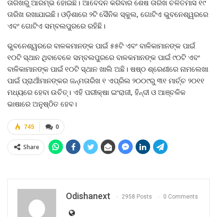
ତାରିଖରୁ ଆରମ୍ଭ ହୋଇଛି। ଆବେଦନ କରିବାର ଶେଷ ତାରିଖ ଚଳିତମାସ ୧୯
ତାରିଖ ରଖାଯାଇଛି। ଓଡ଼ିଶାରେ ୨ଟି ସୈନିକ ସ୍କୁଲ, ଗୋଟିଏ ଭୁବନେଶ୍ୱରରେ
ଏବଂ ଗୋଟିଏ ସମ୍ବଲପୁରରେ ରହିଛି।
ଭୁବନେଶ୍ୱରରେ ବାଳକମାନଙ୍କ ପାଇଁ ୫୫ଟି ଏବଂ ବାଳିକାମାନଙ୍କ ପାଇଁ
୧୦ଟି ସ୍ଥାନ ଥିବାବେଳେ ସମ୍ବଲପୁରରେ ବାଳକମାନଙ୍କ ପାଇଁ ୯୦ଟି ଏବଂ
ବାଳିକାମାନଙ୍କ ପାଇଁ ୧୦ଟି ସ୍ଥାନ ଖାଲି ଅଛି। ଷଷ୍ଠ ଶ୍ରେଣୀରେ ନାମଲେଖା
ପାଇଁ ପ୍ରାର୍ଥୀମାନଙ୍କର ଜନ୍ମତାରିଖ ୧ ଏପ୍ରିଲ ୨୦୦୯ରୁ ୩୧ ମାର୍ଚ୍ଚ ୨୦୧୧
ମଧ୍ୟରେ ହେବା ଉଚିତ୍‍। ଏହି ପରୀକ୍ଷା ଇଂରାଜୀ, ହିନ୍ଦୀ ଓ ଆଞ୍ଚଳିକ
ଭାଷାରେ ଅନୁଷ୍ଠିତ ହେବ।
745
0
Share
Odishanext
2958 Posts
0 Comments