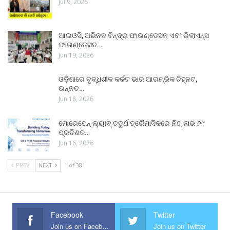
Jul 9, 2026
ଆଇଓସି, ଅଭିନବ ବିନ୍ଦ୍ରା ଫାଉଣ୍ଡେସନ ଏବଂ ରିଲାଏନ୍ସ
ଫାଉଣ୍ଡେସନ…
Jun 19, 2026
ଓଡ଼ିଶାରେ ବୃଦ୍ଧିଶୀଳ କର୍କଟ ଭାର ଆରମ୍ଭିକ ଚିହ୍ନଟ,
ଉନ୍ନତ…
Jun 18, 2026
ମୋରେପେନ୍ ଲ୍ୟାବ୍ ଚତୁର୍ଥ ତ୍ରୈମାସିକରେ ନିଟ୍ ଲାଭ ୬୯
ପ୍ରତିଶତ…
Jun 16, 2026
PREV
NEXT
1 of 381
Facebook
Twitter
Join us on Facebook
Join us on Twitter