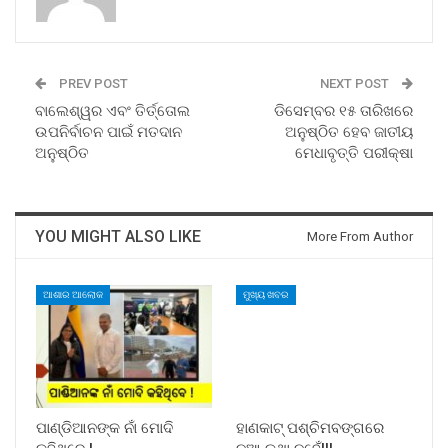
PREV POST
NEXT POST
ବାଲେଶ୍ୱର ଏବଂ ତିର୍ତ୍ତୋଲ
ଡିସେମ୍ବର ୧୫ ତାରିଖରେ
ଉପନିର୍ବାଚନ ପାଇଁ ମତଦାନ
ଅନୁଷ୍ଠିତ ହେବ ଜାତୀୟ
ଅନୁଷ୍ଠିତ
ମେଧାବୃତ୍ତି ପରୀକ୍ଷା
YOU MIGHT ALSO LIKE
More From Author
ଆଶାର ଆଲୋକ
ମୁଖ୍ୟ ଖବର
ପାଣ୍ଡିଆନଙ୍କ ନାଁ ମୋଦି
ହାଣକାଟ୍‌ ପଶ୍ଚିମବଙ୍ଗରେ