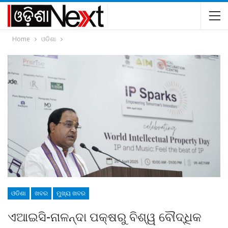
Home
ଓଡିଶା
ଓଡିଶା
ଖବର
ମୁଖ୍ୟ ଖବର
ଏଆଇସି-ନାଳନ୍ଦା ପକ୍ଷରୁ ବିଶ୍ୱ ବୌଦ୍ଧିକ