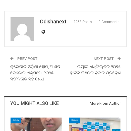
Odishanext
2958 Posts
0 Comments
PREV POST
NEXT POST
କ୍ରେଡାଇ ଓଡ଼ିଶା ହୋମ୍ ଆଣ୍ଡ
ରୟାଲ ଏନ୍‌ଫିଲ୍ଡର ୨୦୨୫
ଡେକୋର ଏକ୍ସପୋ ୨୦୨୫
ହଂଟର ୩୫୦ର ବଜାର ପ୍ରବେଶ
ସଫଳତାର ସହ ଶେଷ
YOU MIGHT ALSO LIKE
More From Author
ଖବର
ଓଡିଶା