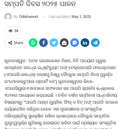
ସମ୍ପତି ଦିବସ ୨୦୨୫ ପାଳନ
Last updated
May 1, 2025
By
Odishanext
16
Share
ଭୁବନେଶ୍ୱର : ଅଟଳ ଇନୋଭେଶନ ମିଶନ, ନିତି ଆୟୋଗ ଦ୍ୱାରା
ସମର୍ôଥତ ନାଳନ୍ଦା ଇନ୍‌ଷ୍ଟିଚ୍ୟୁଟ ଅଫ୍ ଟେକ୍ନୋଲୋଜି ଫାଉଣ୍ଡେଶନ
(ଏଆଇସି-ନାଳନ୍ଦା) ପକ୍ଷରୁ ବିଶ୍ୱ ବୌଦ୍ଧିକ ସମ୍ପତି ଦିବସ (ୱାର୍ଲ୍ଡ
ଇଂଟେଲେକ୍‌ଚୁଆଲ ପ୍ରପର୍ଟି ଡେ’) ଭୁବନେଶ୍ୱରର ଭିକେ-
ଏଆଇସିୱାଇଏଏମଠାରେ ସଫଳତାର ସହ ଆଇପି ସ୍ପାର୍କସ କନ୍‌କ୍ଲେଭ
୨୦୨୫ର ଆୟୋଜନ କରାଯାଇଛି । ଚଳିତ ବର୍ଷର ସମ୍ମିଳନୀ ଆନ୍ତର୍ଜାତୀୟ
ବିଷୟବସ୍ତୁ “ଆଇପି ଆଣ୍ଡ ମ୍ୟୁଜିକ: ଫିଲ୍ ଦ ବିଟ୍ ଅଫ୍ ଆଇପି’ ଉପରେ
ପର୍ଯ୍ୟବେସିତ ରହିଥିବା ବେଳେ ଏହା ସୃଜନଶୀଳତା ଓ ସାଂସ୍କୃତିକ
ଅଭିବ୍ୟକ୍ତିକୁ ସୁରକ୍ଷିତ ରଖିବା କ୍ଷେତ୍ରରେ ବୌଦ୍ଧିକ ସମ୍ପତିର
ଗୁରୁତ୍ୱପୂର୍ଣ୍ଣ ଭୁମିକାକୁ ହାଇଲାଇଟ କରିବା ପାଇଁ ପ୍ରଖ୍ୟାତ ସାଂସ୍କୃତିକ