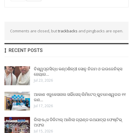
Comments are closed, but
trackbacks
and pingbacks are open.
RECENT POSTS
ବିଶ୍ୱପ୍ରସିଦ୍ଧ କଣ୍ଠଶିଳ୍ପୀ ସୋନୁ ନିଗମ ଓ ଇଉଜେନିକ୍ସ
ହେୟାର…
Jul 23, 2026
ଆକାଶ ଏଜୁକେସନାଲ ସର୍ଭିସେସ୍ ଲିମିଟେଡ୍ ଭୁବନେଶ୍ୱରର ୧୧
ଜଣ…
Jul 17, 2026
ରିଲାଏନ୍ସ ଡିଜିଟାଲ୍ ଆଣିଲା ଗ୍ରାଣ୍ଡ ରଥଯାତ୍ରା ଫେଷ୍ଟିଭ୍
ଅଫର
Jul 15, 2026