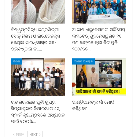
ବିଶ୍ୱପ୍ରସିଦ୍ଧ କଣ୍ଠଶିଳ୍ପୀ
ଆକାଶ ଏଜୁକେସନାଲ ସର୍ଭିସେସ୍
ସୋନୁ ନିଗମ ଓ ଇଉଜେନିକ୍ସ
ଲିମିଟେଡ୍ ଭୁବନେଶ୍ୱରର ୧୧
ହେୟାର ସାଇନ୍ସେସ୍ର ସହ-
ଜଣ ଛାତ୍ରଛାତ୍ରୀ ନିଟ ଯୁଜି
ପ୍ରତିଷ୍ଠାତା ଡା.…
୨୦୨୬ରେ…
ଓଡିଶା
ଆଶାର ଆଲୋକ
ରାଉରକେଲାର ପୂର୍ବୀ ଗୁପ୍ତା
ପାଣ୍ଡିଆନଙ୍କ ନାଁ ମୋଦି
ସିଙ୍ଗାପୁରର ଜିଆଇଆଇଏସ୍
କହିଥିବେ !
ସ୍ମାର୍ଟ କ୍ୟାମ୍ପସରେ ଅଧ୍ୟୟନ
ପାଇଁ ୧୦୦%…
PREV
NEXT