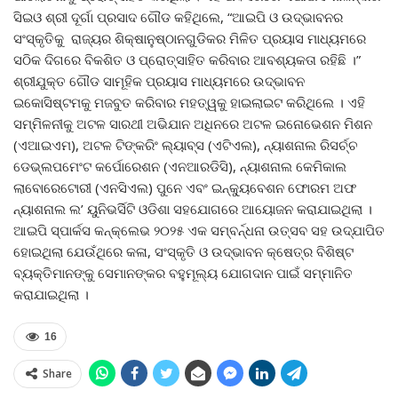
ସିଇଓ ଶ୍ରୀ ଦୂର୍ଗା ପ୍ରସାଦ ଗୌଡ କହିଥିଲେ, “ଆଇପି ଓ ଉଦ୍ଭାବନର
ସଂସ୍କୃତିକୁ ରାଜ୍ୟର ଶିକ୍ଷାନୁଷ୍ଠାନଗୁଡିକର ମିଳିତ ପ୍ରୟାସ ମାଧ୍ୟମରେ
ସଠିକ ଦିଗରେ ବିକଶିତ ଓ ପ୍ରୋତ୍ସାହିତ କରିବାର ଆବଶ୍ୟକତା ରହିଛି ।”
ଶ୍ରୀଯୁକ୍ତ ଗୌଡ ସାମୂହିକ ପ୍ରୟାସ ମାଧ୍ୟମରେ ଉଦ୍ଭାବନ
ଇକୋସିଷ୍ଟମକୁ ମଜବୁତ କରିବାର ମହତ୍ୱକୁ ହାଇଲାଇଟ କରିଥିଲେ । ଏହି
ସମ୍ମିଳନୀକୁ ଅଟଳ ସାରଥୀ ଅଭିଯାନ ଅଧିନରେ ଅଟଳ ଇନୋଭେଶନ ମିଶନ
(ଏଆଇଏମ), ଅଟଳ ଟିଙ୍କରିଂ ଲ୍ୟାବ୍‌ସ (ଏଟିଏଲ), ନ୍ୟାଶନାଲ ରିସର୍ଚ୍ଚ
ଡେଭ୍‌ଲପମେଂଟ କର୍ପୋରେଶନ (ଏନଆରଡିସି), ନ୍ୟାଶନାଲ କେମିକାଲ
ଲାବୋରେଟୋରୀ (ଏନସିଏଲ) ପୁନେ ଏବଂ ଇନ୍‌କ୍ୟୁବେଶନ ଫୋରମ ଅଫ
ନ୍ୟାଶନାଲ ଲ’ ୟୁନିଭର୍ସିଟି ଓଡିଶା ସହଯୋଗରେ ଆୟୋଜନ କରାଯାଇଥିଲା ।
ଆଇପି ସ୍ପାର୍କସ କନ୍‌କ୍ଲେଭ ୨୦୨୫ ଏକ ସମ୍ବର୍ନ୍ଧନା ଉତ୍ସବ ସହ ଉଦ୍‌ଯାପିତ
ହୋଇଥିଲା ଯେଉଁଥିରେ କଳା, ସଂସ୍କୃତି ଓ ଉଦ୍ଭାବନ କ୍ଷେତ୍ର ବିଶିଷ୍ଟ
ବ୍ୟକ୍ତିମାନଙ୍କୁ ସେମାନଙ୍କର ବହୁମୂଲ୍ୟ ଯୋଗଦାନ ପାଇଁ ସମ୍ମାନିତ
କରାଯାଇଥିଲା ।
16
Share