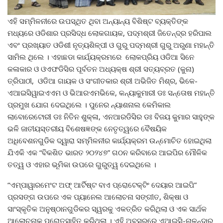
ଏହି ସମ୍ମିଳନୀରେ ଉପସ୍ଥିତ ଥିବା ଅନ୍ୟାନ୍ୟ ବିଶିଷ୍ଟ ବ୍ୟକ୍ତିଙ୍କ
ମଧ୍ୟରେ ଓଡିଶାର ପ୍ରସିଦ୍ଧ ଲୋକଗାୟକ, ପଦ୍ମଶ୍ରୀ ଜିତେନ୍ଦ୍ର ହରିପାଲ
ଏବଂ ପ୍ରଖ୍ୟାତ ଓଡିଶୀ ନୃତ୍ୟଶିଳ୍ପୀ ଓ ଗୁରୁ ପଦ୍ମଶ୍ରୀ ଗୁରୁ ଅରୁଣା ମହାନ୍ତି
ସାମିଲ ଥିଲେ । ଏହାଛଡା କାର୍ଯ୍ୟକ୍ରମରେ ଲୋକପ୍ରିୟ ଓଡିଆ ସିନେ
କଳାକାର ଓ ଓଏଫଡିସିର ପୂର୍ବତନ ଅଧ୍ୟକ୍ଷ ଶ୍ରୀ ସତ୍ୟବ୍ରତ (କୁନା)
ତ୍ରିପାଠୀ, ଓଡିଆ ଗାୟକ ଓ ସଂଗୀତକାର ଶ୍ରୀ ଅଭିଜିତ ମିଶ୍ର, ଭିକେ-
ଏଆଇସିୱାଇଏଏମ ଓ ଭିଆରଏମଭିକେ, କନ୍ୟାକୁମାରୀ ଡଃ ସନ୍ତୋଷ ମହାନ୍ତି
ପ୍ରମୁଖ ଯୋଗ ଦେଇଥିଲେ । ପୁନେର ନ୍ୟାଶନାଲ କେମିକାଲ
ଲାବୋରେଟୋରୀ ଡଃ ନିତିନ ଶୁକ୍ଳା, ଏନଆରଡିସିର ଡଃ ବିଜୟ କୁମାର ସାହୁଙ୍କ
ଭଳି ଜାତୀୟସ୍ତରୀୟ ବିଶେଷଜ୍ଞଙ୍କ ନେତୃତ୍ୱରେ ବୈଷୟିକ
ଅଧିବେଶନଗୁଡିକ ଦ୍ୱାରା ସମ୍ମିଳନୀର କାର୍ଯ୍ୟକ୍ରମ ଉନ୍ମୋଚିତ ହୋଇଥିଲା
ଯିଏକି ଏକ “ବିକଶିତ ଭାରତ ୨୦୨୪୭” ଗଠନ କରିବାରେ ଆଇପିର ମୌଳିକ
ତତ୍ୱ ଓ ଏହାର ଭୂମିକା ଉପରେ ଗୁରୁତ୍ୱ ଦେଇଥିଲେ ।
“ଏମ୍‌ପାୱାରମେଂଟ ଅଫ୍ ଆର୍ଟିଷ୍ଟ ବାଏ ପ୍ରୋଟେକ୍ଟିଂ ଦେୟାର ଆଇପି”
ପ୍ରସଙ୍ଗ ଉପରେ ଏକ ପ୍ୟାନେଲ ଆଲୋଚନା ସଙ୍ଗୀତ, ଶିକ୍ଷା ଓ
ସାଂସ୍କୃତିକ ଅନୁଷ୍ଠାନଗୁଡିକର ସ୍ୱରକୁ ଏକତ୍ରିତ କରିଥିଲା ଓ ଏକ ସାର୍ଥକ
ଆଲୋଚନାକୁ ପ୍ରୋତ୍ସାହିତ କରିଥିଲା । ଏହି ଅବସରରେ ଏଆଇସି-ନାଳନ୍ଦାର