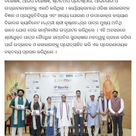
ବିଶେଷଜ୍ଞ, ଆଇପି ବିଶେଷଜ୍ଞ, ଷ୍ଟାର୍ଟଅପ ପ୍ରତିଷ୍ଠାତା, ଆଇନଜୀବୀ ଓ
ଉଦ୍ଭାବକମାନଙ୍କୁ ଏକାଠି କରିଥିଲା । କାର୍ଯ୍ୟକ୍ରମରେ ଓଡିଶା ସରକାରଙ୍କ
ବିଜ୍ଞାନ ଓ ପ୍ରଯୁକ୍ତିବିଦ୍ୟା ଏବଂ ଖାଦ୍ୟ ଯୋଗାଣ ଓ ଉପଭୋକ୍ତା କଲ୍ୟାଣ
ବିଭାଗର କ୍ୟାବିନେଟ ମନ୍ତ୍ରୀ ଶ୍ରୀ କୃଷ୍ଣଚନ୍ଦ୍ର ପାତ୍ର ମୁଖ୍ୟ ଅତିଥି
ଭାବେ ଯୋଗ ଦେଇ ସମ୍ମିଳନୀର ଉଦ୍‌ଘାଟନ କରିଥିଲେ । ଏହି ଅବସରରେ
ଶ୍ରୀଯୁକ୍ତ ପାତ୍ର ବୌଦ୍ଧିକ ସମ୍ପତିର ସୁରକ୍ଷାର ମହତ୍ୱକୁ ଗ୍ରହଣ କରିବା
ପାଇଁ ଉଦ୍ଭାବକ ଓ କଳାକାରଙ୍କୁ ପ୍ରୋତ୍ସାହିତ କରି ଏକ ପ୍ରେରଣାଦାୟକ
ବକ୍ତବ୍ୟ ପ୍ରଦାନ କରିଥିଲେ ।