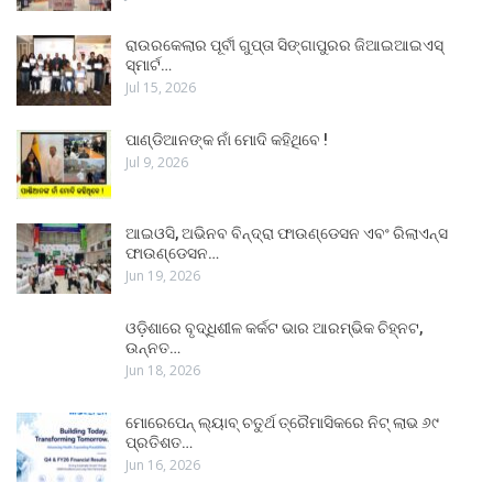
ରାଉରକେଲାର ପୂର୍ବୀ ଗୁପ୍ତା ସିଙ୍ଗାପୁରର ଜିଆଇଆଇଏସ୍
ସ୍ମାର୍ଟ…
Jul 15, 2026
ପାଣ୍ଡିଆନଙ୍କ ନାଁ ମୋଦି କହିଥିବେ !
Jul 9, 2026
ଆଇଓସି, ଅଭିନବ ବିନ୍ଦ୍ରା ଫାଉଣ୍ଡେସନ ଏବଂ ରିଲାଏନ୍ସ
ଫାଉଣ୍ଡେସନ…
Jun 19, 2026
ଓଡ଼ିଶାରେ ବୃଦ୍ଧିଶୀଳ କର୍କଟ ଭାର ଆରମ୍ଭିକ ଚିହ୍ନଟ,
ଉନ୍ନତ…
Jun 18, 2026
ମୋରେପେନ୍ ଲ୍ୟାବ୍ ଚତୁର୍ଥ ତ୍ରୈମାସିକରେ ନିଟ୍ ଲାଭ ୬୯
ପ୍ରତିଶତ…
Jun 16, 2026