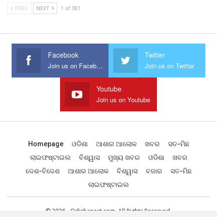
PREV
NEXT
1 of 381
Facebook
Twitter
Join us on Facebook
Join us on Twitter
Youtube
Join us on Youtube
Homepage
ଓଡିଶା
ଆଶାର ଆଲୋକ
ଖବର
ସତ-ମିଛ
ଲାଇଫଷ୍ଟାଇଲ
ବିଶ୍ୱାସ
ମୁଖ୍ୟ ଖବର
ଓଡିଶା
ଖବର
ଦେଶ-ବିଦେଶ
ଆଶାର ଆଲୋକ
ବିଶ୍ୱାସ
ବଜାର
ସତ-ମିଛ
ଲାଇଫଷ୍ଟାଇଲ
© 2026 - Odishanext.com. All Rights Reserved.