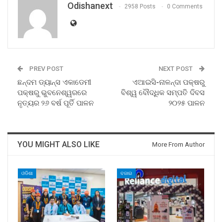
Odishanext
2958 Posts
0 Comments
PREV POST
NEXT POST
ଛନ୍ଦମ ଡ୍ୟାନ୍ସ ଏକାଡେମୀ
ଏଆଇସି-ନାଳନ୍ଦା ପକ୍ଷରୁ
ପକ୍ଷରୁ ଭୁବନେଶ୍ୱରରେ
ବିଶ୍ୱ ବୌଦ୍ଧିକ ସମ୍ପତି ଦିବସ
ନୃତ୍ୟର ୨୬ ବର୍ଷ ପୂର୍ତି ପାଳନ
୨୦୨୫ ପାଳନ
YOU MIGHT ALSO LIKE
More From Author
ଓଡିଶା
ବଜାର