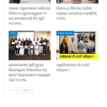
ଆକାଶ ଏଜୁକେସନାଲ ସର୍ଭିସେସ୍
ରିଲାଏନ୍ସ ଡିଜିଟାଲ୍ ଆଣିଲା
ଲିମିଟେଡ୍ ଭୁବନେଶ୍ୱରର ୧୧
ଗ୍ରାଣ୍ଡ ରଥଯାତ୍ରା ଫେଷ୍ଟିଭ୍
ଜଣ ଛାତ୍ରଛାତ୍ରୀ ନିଟ ଯୁଜି
ଅଫର
୨୦୨୬ରେ…
ଓଡିଶା
ଆଶାର ଆଲୋକ
ରାଉରକେଲାର ପୂର୍ବୀ ଗୁପ୍ତା
ପାଣ୍ଡିଆନଙ୍କ ନାଁ ମୋଦି
ସିଙ୍ଗାପୁରର ଜିଆଇଆଇଏସ୍
କହିଥିବେ !
ସ୍ମାର୍ଟ କ୍ୟାମ୍ପସରେ ଅଧ୍ୟୟନ
ପାଇଁ ୧୦୦%…
PREV
NEXT