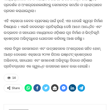
ପ୍ରଦର୍ଶକ ଓ ଅଂଶଗ୍ରହଣକାରୀଙ୍କୁ ସେମାନଙ୍କ ସମର୍ଥନ ଓ ପ୍ରୋତ୍ସାହନ
ପ୍ରଦାନ କରାଯାଇଥିଲା।
ଏହି ଏକ୍ସପୋ କେବଳ ବ୍ୟବସାୟ ପାଇଁ ନୁହେଁ; ଏହା ହେଉଛି ସ୍ୱପ୍ନ ନିର୍ମାଣ
ବିଷୟରେ । ଏଭଳି ଜବରଦସ୍ତ ପ୍ରତିକ୍ରିୟା ଦେଖି ଆମେ ଆନନ୍ଦିତ ଏବଂ
ଉଦ୍ଭାବନ ଓ ସହଯୋଗ ମାଧ୍ୟମରେ ଓଡ଼ିଶାର ଗୃହ ନିର୍ମାଣ ଓ ଭିତ୍ତିଭୂମି
କ୍ଷେତ୍ରର ଅଭିବୃଦ୍ଧିରେ ଯୋଗଦାନ କରିବାକୁ ଆଶା ରଖିଛୁ।
ଏହାର ବିପୁଳ ଜନସମାଗମ ଏବଂ ଉତ୍ସାହଜନକ ଅଂଶଗ୍ରହଣ ସହିତ ହୋମ୍
ଆଣ୍ଡ ଡେକୋର ଏକ୍ସପୋ ୨୦୨୫ ରିଅଲ ଇଷ୍ଟେଟ୍ କ୍ଷେତ୍ରରେ
ଅଭିନବତା, ସହଯୋଗ ଏବଂ ସମାବେଶୀ ଅଭିବୃଦ୍ଧି ଦିଗରେ ଓଡ଼ିଶାର
ପ୍ରତିବଦ୍ଧତାର ଏକ ଜ୍ୱଳନ୍ତ ଉଦାହରଣ ଭାବେ ଉଭା ହୋଇଛି।
14
Share