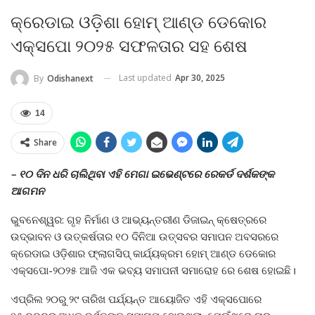
କ୍ରେଡାଇ ଓଡ଼ିଶା ହୋମ୍ ଆଣ୍ଡ ଡେକୋର
ଏକ୍ସପୋ ୨୦୨୫ ସଫଳତାର ସହ ଶେଷ
Last updated
Apr 30, 2025
By
Odishanext
14
Share
–
୧୦ ଦିନ ଧରି ଚାଲିଥିବା ଏହି ମେଗା ଇଭେଣ୍ଟରେ ରେକର୍ଡ ଦର୍ଶକଙ୍କ
ଆଗମନ
ଭୁବନେଶ୍ୱର: ଗୃହ ନିର୍ମାଣ ଓ ଆଭ୍ୟନ୍ତରୀଣ ଡିଜାଇନ୍ କ୍ଷେତ୍ରରେ
ଉଦ୍ଭାବନ ଓ ଉତ୍କର୍ଷତାର ୧୦ ଦିନିଆ ଉତ୍ସବର ସମାପନ ଅବସରରେ
କ୍ରେଡାଇ ଓଡ଼ିଶାର ଫ୍ଲାଗସିପ୍ କାର୍ଯ୍ୟକ୍ରମ ହୋମ୍ ଆଣ୍ଡ ଡେକୋର
ଏକ୍ସପୋ-୨୦୨୫ ଆଜି ଏକ ଭବ୍ୟ ସମାପନୀ ସମାରୋହ ରେ ଶେଷ ହୋଇଛି।
ଏପ୍ରିଲ ୨୦ରୁ ୨୯ ତାରିଖ ପର୍ଯ୍ୟନ୍ତ ଆୟୋଜିତ ଏହି ଏକ୍ସପୋରେ