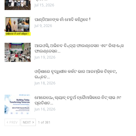
Jul 15, 2026
ପାଣ୍ଡିଆନଙ୍କ ନାଁ ମୋଦି କହିଥିବେ !
Jul 9, 2026
ଆଇଓସି, ଅଭିନବ ବିନ୍ଦ୍ରା ଫାଉଣ୍ଡେସନ ଏବଂ ରିଲାଏନ୍ସ
ଫାଉଣ୍ଡେସନ…
Jun 19, 2026
ଓଡ଼ିଶାରେ ବୃଦ୍ଧିଶୀଳ କର୍କଟ ଭାର ଆରମ୍ଭିକ ଚିହ୍ନଟ,
ଉନ୍ନତ…
Jun 18, 2026
ମୋରେପେନ୍ ଲ୍ୟାବ୍ ଚତୁର୍ଥ ତ୍ରୈମାସିକରେ ନିଟ୍ ଲାଭ ୬୯
ପ୍ରତିଶତ…
Jun 16, 2026
PREV
NEXT
1 of 381