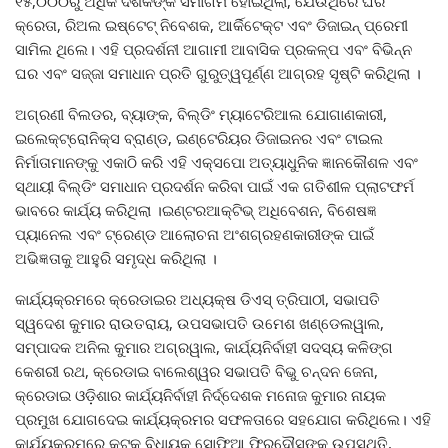
୧୫,୦୦୦ରୁ ଅଧିକ ଦର୍ଶକଙ୍କ ସମାଗମ ହୋଇଥିଲା, ଯେଉଁଥିରେ ଘର
କ୍ରେତା, ରିଅଲ ଇଷ୍ଟେଟ୍ ନିବେଶକ, ଆର୍କିଟେକ୍ଟ ଏବଂ ଡିଜାଇନ୍ ପ୍ରେମୀ
ସାମିଲ ଥିଲେ। ଏହି ପ୍ରଦର୍ଶନୀ ଆଗାମୀ ଆବାସିକ ପ୍ରକଳ୍ପ ଏବଂ ବିଭିନ୍ନ
ଘର ଏବଂ ସଜ୍ଜା ସମାଧାନ ପ୍ରତି ଗୁରୁତ୍ୱପୂର୍ଣ୍ଣ ଆଗ୍ରହ ସୃଷ୍ଟି କରିଥିଲା ।
ଅଗ୍ରଣୀ ବିଲଡର, ବ୍ୟାଙ୍କ, ବିଲ୍ଡିଂ ମ୍ୟାଟେରିଆଲ ଯୋଗାଣକାରୀ,
ଇଲେକ୍ଟ୍ରୋନିକ୍ସ ବ୍ରାଣ୍ଡ, ଇଣ୍ଟେରିୟର ଡିଜାଇନର ଏବଂ ଟାଇଲ
ନିର୍ମାତାମାନଙ୍କୁ ଏକାଠି କରି ଏହି ଏକ୍ସପୋ ଅତ୍ୟାଧୁନିକ ଜ୍ଞାନକୌଶଳ ଏବଂ
ସ୍ଥାୟୀ ବିଲ୍ଡିଂ ସମାଧାନ ପ୍ରଦର୍ଶନ କରିବା ପାଇଁ ଏକ ଗତିଶୀଳ ପ୍ଲାଟଫର୍ମ
ଭାବରେ କାର୍ଯ୍ୟ କରିଥିଲା ।ଇଣ୍ଟରଆକ୍ଟିଭ୍ ଅଧିବେଶନ, ବିଶେଷଜ୍ଞ
ପ୍ୟାନେଲ ଏବଂ ଟ୍ରେଣ୍ଡ ଆଲୋଚନା ଅଂଶଗ୍ରହଣକାରୀଙ୍କ ପାଇଁ
ଅଭିଜ୍ଞତାକୁ ଆହୁରି ସମୃଦ୍ଧ କରିଥିଲା ।
କାର୍ଯ୍ୟକ୍ରମରେ କ୍ରେଡାଇର ଅଧ୍ୟକ୍ଷ ଡିଏସ୍ ତ୍ରିପାଠୀ, ସଭାପତି
ସ୍ୱଦେଶ କୁମାର ରାଉତରାୟ, ଉପସଭାପତି ଉମେଶ ଖଣ୍ଡେଲୱାଲ,
ସମ୍ପାଦକ ଅନିଲ କୁମାର ଅଗ୍ରୱାଲ, କାର୍ଯ୍ୟନିର୍ବାହୀ ସଦସ୍ୟ କଳିଙ୍ଗ
କେଶରୀ ରଥ, କ୍ରେଡାଇ ବାଲେଶ୍ୱର ସଭାପତି ବିଭୁ ଚନ୍ଦନ ଜେନା,
କ୍ରେଡାଇ ଓଡ଼ିଶାର କାର୍ଯ୍ୟନିର୍ବାହୀ ନିର୍ଦ୍ଦେଶକ ମନୋଜ କୁମାର ନାୟକ
ପ୍ରମୁଖ ଯୋଗଦେଇ କାର୍ଯ୍ୟକ୍ରମର ସଫଳତାରେ ସହଯୋଗ କରିଥିଲେ। ଏହି
କାର୍ଯ୍ୟକ୍ରମରେ କଟକ ବିଧାୟକ ସୋଫିଆ ଫିରଦୌସଙ୍କ ଉପସ୍ଥିତି,