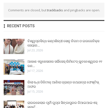
Comments are closed, but
trackbacks
and pingbacks are open.
RECENT POSTS
ବିଶ୍ୱପ୍ରସିଦ୍ଧ କଣ୍ଠଶିଳ୍ପୀ ସୋନୁ ନିଗମ ଓ ଇଉଜେନିକ୍ସ
ହେୟାର…
Jul 23, 2026
ଆକାଶ ଏଜୁକେସନାଲ ସର୍ଭିସେସ୍ ଲିମିଟେଡ୍ ଭୁବନେଶ୍ୱରର ୧୧
ଜଣ…
Jul 17, 2026
ରିଲାଏନ୍ସ ଡିଜିଟାଲ୍ ଆଣିଲା ଗ୍ରାଣ୍ଡ ରଥଯାତ୍ରା ଫେଷ୍ଟିଭ୍
ଅଫର
Jul 15, 2026
ରାଉରକେଲାର ପୂର୍ବୀ ଗୁପ୍ତା ସିଙ୍ଗାପୁରର ଜିଆଇଆଇଏସ୍
ସ୍ମାର୍ଟ…