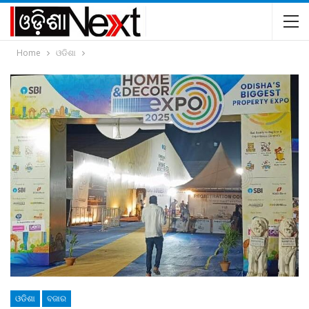
Home
ଓଡିଶା
ଓଡିଶା
ବଜାର