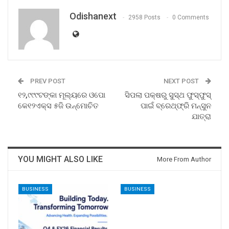
Odishanext
2958 Posts
0 Comments
PREV POST
NEXT POST
୧୨,୯୯୯ଟଙ୍କା ମୂଲ୍ୟରେ ଓପୋ
ସିପଲା ପକ୍ଷରୁ ସୁସ୍ଥ ଫୁସ୍‌ଫୁସ୍
କେ୧୨ଏକ୍ସ ୫ଜି ଉନ୍ମୋଚିତ
ପାଇଁ ବ୍ରେଥ୍‌ଫ୍ରି ମନ୍‌ସୁନ
ଯାତ୍ରା
YOU MIGHT ALSO LIKE
More From Author
BUSINESS
BUSINESS