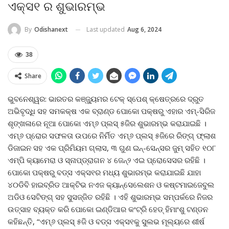
ଏକ୍ସ୧ ର ଶୁଭାରମ୍ଭ
Last updated
Aug 6, 2024
By
Odishanext
38
Share
ଭୁବନେଶ୍ୱର: ଭାରତର କଞ୍ଜ୍ୟୁମର ଟେକ୍ ସ୍ପେଶ୍ କ୍ଷେତ୍ରରେ ଦ୍ରୁତ
ଅଭିବୃଦ୍ଧି ସହ ସମକକ୍ଷ ଏକ ବ୍ରାଣ୍ଡ ପୋକୋ ପକ୍ଷରୁ ଏହାର ଏମ୍‌-ସିରିଜ
ଶୃଙ୍ଖଳାରେ ନୂଆ ପୋକୋ ଏମ୍‌୬ ପ୍ଲସ୍ ୫ଜିର ଶୁଭାରମ୍ଭ କରାଯାଇଛି ।
ଏମ୍‌୬ ପ୍ରୋର ସଫଳତା ଉପରେ ନିର୍ମିତ ଏମ୍‌୬ ପ୍ଲସ୍ ୫ଜିରେ ରିଙ୍ଗ୍ ଫ୍ଲାଶ
ଡିଜାଇନ ସହ ଏକ ପ୍ରିମିୟମ ଗ୍ଲାସ, ୩ ଗୁଣ ଇନ୍‌-ସେନ୍ସର ଜୁମ୍ ସହିତ ୧୦୮
ଏମ୍‌ପି କ୍ୟାମେରା ଓ ସ୍ନାପ୍‌ଡ୍ରାଗନ ୪ ଜେନ୍‌୨ ଏଇ ପ୍ରୋସେସର ରହିଛି ।
ପୋକୋ ପକ୍ଷରୁ ବଡ୍‌ସ ଏକ୍ସ୧ର ମଧ୍ୟ ଶୁଭାରମ୍ଭ କରାଯାଇଛି ଯାହା
୪୦ଡିବି ହାଇବ୍ରିଡ ଆକ୍ଟିଭ ନଏଜ କ୍ୟାନ୍ସେଲେଶନ ଓ କଷ୍ଟମାଇଜେବୁଲ
ଅଡିଓ ସେଟିଙ୍ଗ୍ ସହ ସୁସଜ୍ଜିତ ରହିଛି । ଏହି ଶୁଭାରମ୍ଭ ସମ୍ପର୍କରେ ନିଜର
ଉତ୍ସାହ ବ୍ୟକ୍ତ କରି ପୋକୋ ଇଣ୍ଡିଆର କଂଟ୍ରି ହେଡ୍ ହିମାଂଶୁ ଟଣ୍ଡନ
କହିଛନ୍ତି, “ଏମ୍‌୬ ପ୍ଲସ୍ ୫ଜି ଓ ବଡ୍‌ସ ଏକ୍ସ୧କୁ ସୁଲଭ ମୂଲ୍ୟରେ ଶୀର୍ଷ