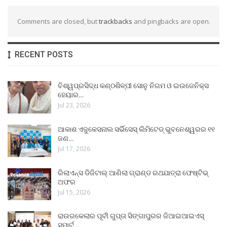
Comments are closed, but
trackbacks
and pingbacks are open.
RECENT POSTS
ବିଶ୍ୱପ୍ରସିଦ୍ଧ କଣ୍ଠଶିଳ୍ପୀ ସୋନୁ ନିଗମ ଓ ଇଉଜେନିକ୍ସ
ହେୟାର…
Jul 23, 2026
ଆକାଶ ଏଜୁକେସନାଲ ସର୍ଭିସେସ୍ ଲିମିଟେଡ୍ ଭୁବନେଶ୍ୱରର ୧୧
ଜଣ…
Jul 17, 2026
ରିଲାଏନ୍ସ ଡିଜିଟାଲ୍ ଆଣିଲା ଗ୍ରାଣ୍ଡ ରଥଯାତ୍ରା ଫେଷ୍ଟିଭ୍
ଅଫର
Jul 15, 2026
ରାଉରକେଲାର ପୂର୍ବୀ ଗୁପ୍ତା ସିଙ୍ଗାପୁରର ଜିଆଇଆଇଏସ୍
ସ୍ମାର୍ଟ…