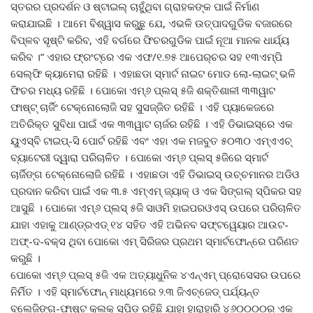
ସ୍ତରର ପ୍ରଦର୍ଶନ ଓ ଷ୍ଟାଇଲ୍ ଚାହୁଁଥିବା ଗ୍ରାହକଙ୍କ ପାଇଁ ନିର୍ମାଣ
କରାଯାଇଛି । ଆମେ ବିଶ୍ୱାସ କରୁଛୁ ଯେ, ଏଭଳି ଉତ୍ପାଦଗୁଡିକ ବଜାରରେ
ବିପ୍ଳବ ସୃଷ୍ଟି କରିବ, ଏହି ବର୍ଗରେ ଫିଚରଗୁଡିକ ପାଇଁ ନୂଆ ମାନକ ଧାର୍ଯ୍ୟ
କରିବ ।” ଏହାର ଫ୍ରଂଟ୍‌ରେ ଏକ ଏଫ/୧.୭୫ ଆପେର୍‌ଚର ସହ ୧୩ଏମ୍‌ପି
ସେଲ୍‌ଫି କ୍ୟାମେରା ରହିଛି । ଏହାଛଡା ସ୍ମାର୍ଟ ନାଇଟ ମୋଡ ଲୋ-ଲାଇଟ୍ ଭଳି
ଫିଚର ମଧ୍ୟ ରହିଛି । ପୋକୋ ଏମ୍‌୬ ପ୍ଲସ୍ ୫ଜି ଶକ୍ତିଶାଳୀ ୩୩ୱାଟ
ଫାଷ୍ଟ୍ ଚାର୍ଜିଂ ଟେକ୍ନୋଲୋଜି ସହ ସୁସଜ୍ଜିତ ରହିଛି । ଏହି ପ୍ୟାକେଜରେ
ଅତିରିକ୍ତ ସୁବିଧା ପାଇଁ ଏକ ୩୩ୱାଟ ଚାର୍ଜର ରହିଛି । ଏହି ଡିଭାଇସ୍‌ରେ ଏକ
ୟୁଏସ୍‌ବି ଟାଇପ୍‌-ସି ପୋର୍ଟ ରହିଛି ଏବଂ ଏହା ଏକ ମଜବୁତ ୫୦୩୦ ଏମ୍‌ଏଏଚ୍
ବ୍ୟାଟେରୀ ଦ୍ୱାରା ପରିଚାଳିତ । ପୋକୋ ଏମ୍‌୬ ପ୍ଲସ୍ ୫ଜିରେ ସ୍ମାର୍ଟ
ଚାର୍ଜିଙ୍ଗ ଟେକ୍ନୋଲୋଜି ରହିଛି । ଏହାଛଡା ଏହି ଡିଭାଇସ୍ ଉଚ୍ଚମାନର ଅଡିଓ
ପ୍ରଦାନ କରିବା ପାଇଁ ଏକ ୩.୫ ଏମ୍‌ଏମ୍ ଜ୍ୟାକ୍ ଓ ଏକ ସିଙ୍ଗଲ୍ ସ୍ପିକର ସହ
ଆସୁଛି । ପୋକୋ ଏମ୍‌୬ ପ୍ଲସ୍ ୫ଜି ସାଓମି ହାଇପରଓଏସ୍ ଉପରେ ପରିଚାଳିତ
ଯାହା ଏହାକୁ ଆଣ୍ଡ୍ରଏଡ୍ ୧୪ ସହିତ ଏହି ଅଭିନବ ସଫ୍ଟୱେୟାର ଆଉଟ-
ଅଫ୍‌-ଦ-ବକ୍ସ ଥିବା ପୋକୋ ଏମ୍ ସିରିଜର ପ୍ରଥମ ସ୍ମାର୍ଟଫୋନ୍‌ରେ ପରିଣତ
କରୁଛି ।
ପୋକୋ ଏମ୍‌୬ ପ୍ଲସ୍ ୫ଜି ଏକ ଅତ୍ୟାଧୁନିକ ୪ଏନ୍‌ଏମ୍ ପ୍ରୋସେସର ଉପରେ
ନିର୍ମିତ । ଏହି ସ୍ମାର୍ଟଫୋନ୍ ମାଧ୍ୟମରେ ୨.୩ ଜିଏଚ୍‌ଜେଡ୍ ପର୍ଯ୍ୟନ୍ତ
ବ୍ଲେଜିଙ୍ଗ-ଫାଷ୍ଟ କ୍ଲକ୍ ସ୍ପିଡ ରହିଛି ଯାହା ହାରାହାରି ୪୬୦୦୦୦ର ଏକ