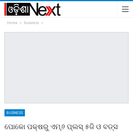
Home
business
BUSINESS
ପୋକୋ ପକ୍ଷରୁ ଏମ୍‌୬ ପ୍ଲସ୍ ୫ଜି ଓ ବଡ୍‌ସ