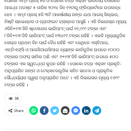
ପୋକୋ ଏମ୍‌୬ ପ୍ଲସ୍ ୫ଜି ଓ ପୋକୋ ବଡ୍‌ସ ଏକ୍ସ୧ ଭାରତୀୟ ବଜାରରେ
ଆସନ୍ତା ଅଗଷ୍ଟ ୫ ତାରିଖ ୨୦୨୪ ଦିନ ୧୨ଟାରୁ ଫ୍ଲିପ୍‌କାର୍ଟରେ ଉପଲବ୍ଧ
ହେବ । ଏମ୍‌୬ ପ୍ଲସ୍ ୫ଜି ୩ଟି ଆକର୍ଷଣୀୟ ରଙ୍ଗ ଯଥା ଆଇସ୍ ସିଲ୍‌ଭର,
ମିଷ୍ଟି ଲାଭେଣ୍ଡର ଓ ଗ୍ରାଫାଇଟ ବ୍ଲାକ୍‌ରେ ଆସୁଛି । ଏହି ଡିଭାଇସ୍‌ର ମୂଲ୍ୟ
୬ଜିବି+୧୨୮ଜିବି ଷ୍ଟୋରେଜ ଭାରିଆଂଟ୍ ପାଇଁ ୧୧,୯୯୯ ଟଙ୍କା ଏବଂ
୮ଜିବି+୧୨୮ଜିବି ଭାରିଆଂଟ୍ ପାଇଁ ୧୩୪୯୯ ଟଙ୍କା ରହିଛି । ଏଭଳି ମୂଲ୍ୟଗୁଡିକ
ସେଲ୍‌ର ପ୍ରଥମ ଦିନ ପାଇଁ ବୈଧ ରହିଛି ଏବଂ ସେଥିରେ ଏସ୍‌ବିଆଇ,
ଏଚ୍‌ଡିଏଫ୍‌ସି ଓ ଆଇସିଆଇସିଆଇ ବ୍ୟାଙ୍କ କାର୍ଡଗୁଡିକ ଉପରେ ୧୦୦୦
ଟଙ୍କାର ଅଫର୍ ସାମିଲ ଅଛି ଏବଂ ୬+୧୨୮ଜିବି ଭାରିଆଂଟ୍ ଉପରେ ୫୦୦
ଟଙ୍କାର ଏକ ସ୍ୱତନ୍ତ୍ର କୁପନ ରହିଛି । ପୋକୋ ବଡ୍‌ସ ଏକ୍ସ୧ ପ୍ରକୃତି-
ଅନୁପ୍ରାଣିତ ରଙ୍ଗ ଓ ଟେକ୍ସଚରଗୁଡିକ ସହିତ ସତେଜ ଓ ପ୍ରାକୃତିକ
ସୌନ୍ଦର୍ଯ୍ୟତା ଦ୍ୱାରା ଅନୁପ୍ରାଣିତ ଅଟେ । ଏହି ଡିଭାଇସର ମୂଲ୍ୟ ୧୬୯୯
ଟଙ୍କା ରହିଛି ।
38
Share