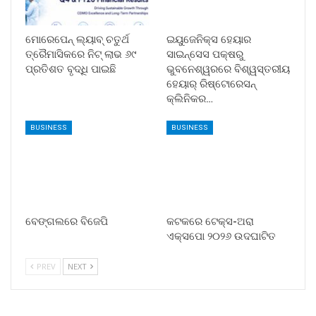
ମୋରେପେନ୍ ଲ୍ୟାବ୍ ଚତୁର୍ଥ
ଇୟୁଜେନିକ୍ସ ହେୟାର
ତ୍ରୈମାସିକରେ ନିଟ୍ ଲାଭ ୬୯
ସାଇନ୍ସେସ ପକ୍ଷରୁ
ପ୍ରତିଶତ ବୃଦ୍ଧି ପାଇଛି
ଭୁବନେଶ୍ୱରରେ ବିଶ୍ୱସ୍ତରୀୟ
ହେୟାର୍ ରିଷ୍ଟୋରେସନ୍
କ୍ଲିନିକର…
BUSINESS
BUSINESS
ବେଙ୍ଗଲରେ ବିଜେପି
କଟକରେ ଟେକ୍ସ-ଅରା
ଏକ୍ସପୋ ୨୦୨୬ ଉଦଘାଟିତ
PREV
NEXT