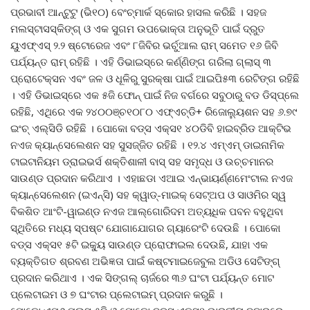
ପ୍ରଭାବୀ ଆନ୍‌ଟୁଟୁ (ଭି୧୦) ବେଂଚ୍‌ମାର୍କ ସ୍କୋର ହାସଲ କରିଛି । ସହଜ
ମଲସ୍ଟାସସ୍କିଙ୍ଗ୍ ଓ ଏକ ସୁଗମ ଉପଭୋକ୍ତା ଅନୁଭୂତି ପାଇଁ ଦ୍ରୁତ
ୟୁଏଫ୍‌ଏସ୍ ୨.୨ ଷ୍ଟୋରେଜ ଏବଂ ୮ଜିବିର ଭର୍ଚୁଆଲ ରାମ୍ ସମେତ ୧୬ ଜିବି
ପର୍ଯ୍ୟନ୍ତ ରାମ୍ ରହିଛି । ଏହି ଡିଭାଇସ୍‌ରେ କର୍ଣ୍ଣିଙ୍ଗ ଗରିଲା ଗ୍ଲାସ୍ ୩
ପ୍ରୋଟେକ୍ସନ ଏବଂ ଜଳ ଓ ଧୂଳିରୁ ସୁରକ୍ଷା ପାଇଁ ଆଇପି୫୩ ରେଟିଙ୍ଗ ରହିଛି
। ଏହି ଡିଭାଇସ୍‌ରେ ଏକ ୫ଜି ଫୋନ୍ ପାଇଁ ନିଜ ବର୍ଗରେ ସବୁଠାରୁ ବଡ ଡିସ୍‌ପ୍ଲେ
ରହିଛି, ଏଥିରେ ଏକ ୨୪୦୦ଞ୍ଚ୧୦୮୦ ଏଫ୍‌ଏଚ୍‌ଡି+ ରିଜୋଲ୍ୟୁଶନ ସହ ୬.୭୯
ଇଂଚ୍ ଏଲ୍‌ସିଡି ରହିଛି । ପୋକୋ ବଡ୍‌ସ ଏକ୍ସ୧ ୪୦ଡିବି ହାଇବ୍ରିଡ ଆକ୍ଟିଭ
ନଏଜ କ୍ୟାନ୍ସେଲେଶନ ସହ ସୁସଜ୍ଜିତ ରହିଛି । ୧୨.୪ ଏମ୍‌ଏମ୍ ଡାଇନାମିକ
ଟାଇଟାନିୟମ ଡ୍ରାଇଭର୍ସ ଶକ୍ତିଶାଳୀ ବାସ୍ ସହ ସମୃଦ୍ଧ ଓ ଉଚ୍ଚମାନର
ସାଉଣ୍ଡ ପ୍ରଦାନ କରିଥାଏ । ଏହାଛଡା ଏଆଇ ଏନ୍‌ଭାୟର୍ଣ୍ଣମେଂଟାଲ ନଏଜ
କ୍ୟାନ୍ସେଲେଶନ (ଇଏନ୍‌ସି) ସହ କ୍ୱାଡ୍‌-ମାଇକ୍ ସେଟ୍‌ଅପ ଓ ସାଓମିର ସ୍ୱ
ବିକଶିତ ଆଂଟି-ୱାଇଣ୍ଡ ନଏଜ ଆଲ୍‌ଗୋରିଦମ ଅତ୍ୟଧିକ ପବନ ବହୁଥିବା
ସ୍ଥିତିରେ ମଧ୍ୟ ସ୍ପଷ୍ଟ ଯୋଗାଯୋଗର ଗ୍ୟାରେଂଟି ଦେଉଛି । ପୋକୋ
ବଡ୍‌ସ ଏକ୍ସ୧ ୫ଟି ଇକ୍ୟୁ ସାଉଣ୍ଡ ପ୍ରୋଫାଇଲ ଦେଉଛି, ଯାହା ଏକ
ବ୍ୟକ୍ତିଗତ ଶ୍ରବଣ ଅଭିଜ୍ଞତା ପାଇଁ କଷ୍ଟମାଇଜେବୁଲ ଅଡିଓ ସେଟିଙ୍ଗ୍
ପ୍ରଦାନ କରିଥାଏ । ଏକ ସିଙ୍ଗଲ୍ ଚାର୍ଜରେ ୩୬ ଘଂଟା ପର୍ଯ୍ୟନ୍ତ ମୋଟ
ପ୍ଲେଟାଇମ ଓ ୭ ଘଂଟାର ପ୍ଲେଟାଇମ୍ ପ୍ରଦାନ କରୁଛି ।