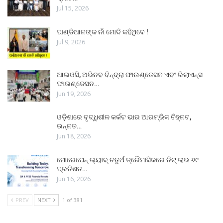
Jul 15, 2026
ପାଣ୍ଡିଆନଙ୍କ ନାଁ ମୋଦି କହିଥିବେ !
Jul 9, 2026
ଆଇଓସି, ଅଭିନବ ବିନ୍ଦ୍ରା ଫାଉଣ୍ଡେସନ ଏବଂ ରିଲାଏନ୍ସ
ଫାଉଣ୍ଡେସନ…
Jun 19, 2026
ଓଡ଼ିଶାରେ ବୃଦ୍ଧିଶୀଳ କର୍କଟ ଭାର ଆରମ୍ଭିକ ଚିହ୍ନଟ,
ଉନ୍ନତ…
Jun 18, 2026
ମୋରେପେନ୍ ଲ୍ୟାବ୍ ଚତୁର୍ଥ ତ୍ରୈମାସିକରେ ନିଟ୍ ଲାଭ ୬୯
ପ୍ରତିଶତ…
Jun 16, 2026
PREV
NEXT
1 of 381