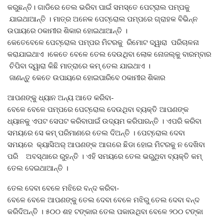
କରୁଛନ୍ତି। ଗାଡିରେ ତେଲ ଭରିବା ପାଇଁ ସମସ୍ତେ ପେଟ୍ରାଲ ପମ୍ପକୁ
ଯାଇଥାଆନ୍ତି । ମାତ୍ର ଅନେକ ପେଟ୍ରୋଲ ପମ୍ପରେ ଗ୍ରାହକ ବିଭିନ୍ନ
ଉପାୟରେ ଠକାମୀର ଶିକାର ହୋଇଥାଆନ୍ତି ।
କେତେବେଳେ ପେଟ୍ରୋଲ ପମ୍ପର ମିଟରକୁ ରିମୋଟ ଦ୍ୱାରା ପରିଚାଳନା
କରାଯାଇଥାଏ ।କେତେ ବେଳେ ତେଲ ଦେଉଥିବା ଲୋକ ନୋଜଲ୍‌କୁ ବାରମ୍ବାର
ଚିପିବା ଦ୍ୱାରା କିଛି ମାତ୍ରାରେ କମ୍ ତେଲ ଯାଇଥାଏ ।
ଜାଣନ୍ତୁ କେତେ ଉପାୟରେ ହୋଇପାରିବେ ଠକାମୀର ଶିକାର
ଆପଣଙ୍କୁ ଧ୍ୟାନ ଅନ୍ୟ ଆଡେ କରିବା-
ବେଳେ ବେଳେ ପମ୍ପରେ ପେଟ୍ରୋଲ ଦେଉଥିବା ବ୍ୟକ୍ତି ଆପଣଙ୍କ
ଧ୍ୟାନକୁ ଏପଟ ସେପଟ କରିବାପାଇଁ ଉଦ୍ୟମ କରିପାରନ୍ତି । ଏପରି କରିବା
ସମୟରେ ସେ କମ୍‌ ପରିମାଣରେ ତେଲ ଦିଅନ୍ତି । ପେଟ୍ରୋଲ ଦେବା
ସମୟରେ କ୍ୟାସିଅର୍‌ ଆପଣଙ୍କ ଆଗରେ ଛିଡା ହୋଇ ମିଟରକୁ ନ ଦେଖିବା
ପରି ଅବସ୍ଥାରେ ରୁହନ୍ତି । ଏହି ସମୟରେ ତେଲ ଭରୁଥିବା ବ୍ୟକ୍ତି କମ୍‌
ତେଲ ଦେଇଥାଆନ୍ତି ।
ତେଲ ଦେବା ବେଳେ ମଝିରେ ବନ୍ଦ କରିବା-
ବେଳେ ବେଳେ ଆପଣଙ୍କୁ ତେଲ ଦେବା ବେଳେ ମଝିରୁ ତେଲ ଦେବା ବନ୍ଦ
କରିଦିଅନ୍ତି । ୫୦୦ ଶହ ଟଙ୍କାର ତେଲ ପକାଉଥିବା ବେଳେ ୨୦୦ ଟଙ୍କା