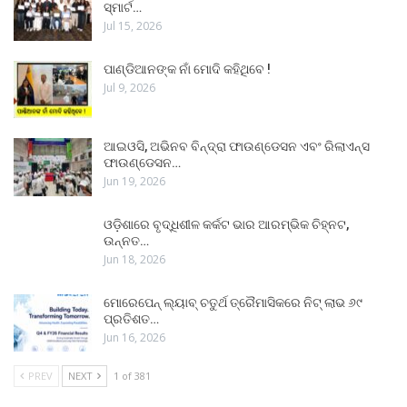
ସ୍ମାର୍ଟ…
Jul 15, 2026
ପାଣ୍ଡିଆନଙ୍କ ନାଁ ମୋଦି କହିଥିବେ !
Jul 9, 2026
ଆଇଓସି, ଅଭିନବ ବିନ୍ଦ୍ରା ଫାଉଣ୍ଡେସନ ଏବଂ ରିଲାଏନ୍ସ
ଫାଉଣ୍ଡେସନ…
Jun 19, 2026
ଓଡ଼ିଶାରେ ବୃଦ୍ଧିଶୀଳ କର୍କଟ ଭାର ଆରମ୍ଭିକ ଚିହ୍ନଟ,
ଉନ୍ନତ…
Jun 18, 2026
ମୋରେପେନ୍ ଲ୍ୟାବ୍ ଚତୁର୍ଥ ତ୍ରୈମାସିକରେ ନିଟ୍ ଲାଭ ୬୯
ପ୍ରତିଶତ…
Jun 16, 2026
PREV
NEXT
1 of 381