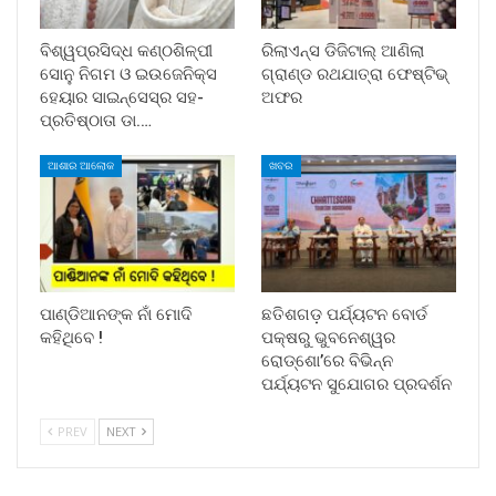
ବିଶ୍ୱପ୍ରସିଦ୍ଧ କଣ୍ଠଶିଳ୍ପୀ
ରିଲାଏନ୍ସ ଡିଜିଟାଲ୍ ଆଣିଲା
ସୋନୁ ନିଗମ ଓ ଇଉଜେନିକ୍ସ
ଗ୍ରାଣ୍ଡ ରଥଯାତ୍ରା ଫେଷ୍ଟିଭ୍
ହେୟାର ସାଇନ୍ସେସ୍ର ସହ-
ଅଫର
ପ୍ରତିଷ୍ଠାତା ଡା.…
ଆଶାର ଆଲୋକ
ଖବର
ପାଣ୍ଡିଆନଙ୍କ ନାଁ ମୋଦି
ଛତିଶଗଡ଼ ପର୍ଯ୍ୟଟନ ବୋର୍ଡ
କହିଥିବେ !
ପକ୍ଷରୁ ଭୁବନେଶ୍ୱର
ରୋଡ୍‌ଶୋ’ରେ ବିଭିନ୍ନ
ପର୍ଯ୍ୟଟନ ସୁଯୋଗର ପ୍ରଦର୍ଶନ
PREV
NEXT