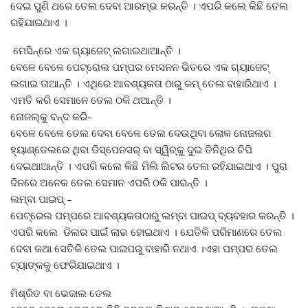
ଦେଇ ପୁଣି ଥରେ ତେଲ ଦେବା ଆରମ୍ଭ କରନ୍ତି । ଏପରି କଲେ କିଛି ତେଲ
ରହିଯାଇଥାଏ ।
ମେସିନ୍‌ରେ ଏକ ଗ୍ୟାଜେଟ୍‌ ଲଗାଇଥାଆନ୍ତି ।
ବେଳେ ବେଳେ ପେଟ୍ରୋଲ ପମ୍ପର ମେସନନ ଭିତରେ ଏକ ଗ୍ୟାଜେଟ୍‌
ଲଗାଇ ତାଆନ୍ତି । ଏଥିରେ ଆବଶ୍ୟକତା ଠାରୁ କମ୍ ତେଲ ବାହାରିଥାଏ ।
ଏମତି କରି ସେମାନେ ତେଲ ଠକି ଥଆନ୍ତି ।
ନୋଜଲ୍‌କୁ ବନ୍ଦ କରି-
ବେଳେ ବେଳେ ତେଲ ଦେବା ବେଳେ ତେଲ ଦେଉଥିବା ଲୋକ ନୋଜଲର
ହ୍ୟାଣ୍ଡେଲରେ ଥିବା ଡିସ୍‌ପେନସର୍‌ ବା ସ୍ୱିଚ୍‌କୁ ଦୁଇ ତିନିଥିର ଚିପି
ଦେଇଥାଆନ୍ତି । ଏପରି କଲେ କିଛି ମିଲି ଲିଟର ତେଲ ରହିଯାଇଥାଏ । ପୁରା
ଦିନରେ ଅନେକ ତେଲ ସେମାନ ଏପରି ଠକି ପାରନ୍ତି ।
ଲମ୍ବା ପାଇପ୍‌ –
ପେଟ୍ରେଲ ପମ୍ପରେ ଆବଶ୍ୟକତାଠାରୁ ଲମ୍ବା ପାଇପ୍‌ ବ୍ୟବହାର କରନ୍ତି ।
ଏପରି କଲେ ଡିଲର ପାଇଁ ଲାଭ ହୋଇଥାଏ । ଯେତିକି ପରିମାଣରେ ତେଲ
ଦେବା କଥା ସେତିକି ତେଲ ପାଇପରୁ ବାହାରି ନଥାଏ ।ଏହା ପମ୍ପର ତେଲ
ଟ୍ୟାଙ୍କକୁ ଫେରିଯାଇଥାଏ ।
ମିଶ୍ରିତ ବା ଭେଜାଲ ତେଲ