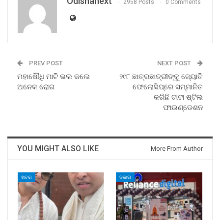
Odishanext
2958 Posts
0 Comments
PREV POST
NEXT POST
ମହାଷୌଧି ମାଟି ଭଲ କଲେ
୨୯୮ ଛାତ୍ରଛାତ୍ରୀଙ୍କୁ ଜ୍ୟୋତି
ଅନେକ ରୋଗ
ଫେଲୋସିପ୍‌ରେ ସମ୍ମାନିତ
କରିଛି ଟାଟା ଷ୍ଟିଲ
ଫାଉଣ୍ଡେଶନ
YOU MIGHT ALSO LIKE
More From Author
ଖବର
ବଜାର