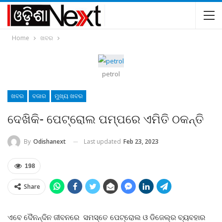
Home
ଖବର
petrol
ଖବର
ବଜାର
ମୁଖ୍ୟ ଖବର
ଦେଖିକି- ପେଟ୍ରୋଲ ପମ୍ପରେ ଏମିତି ଠକନ୍ତି
Last updated
Feb 23, 2023
By
Odishanext
198
Share
ଏବେ ଦୈନନ୍ଦିନ ଜୀବନରେ ସମସ୍ତେ ପେଟ୍ରୋଲ ଓ ଡିଜେଲ୍‌ର ବ୍ୟବହାର