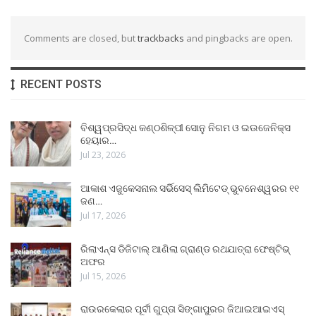
Comments are closed, but
trackbacks
and pingbacks are open.
RECENT POSTS
ବିଶ୍ୱପ୍ରସିଦ୍ଧ କଣ୍ଠଶିଳ୍ପୀ ସୋନୁ ନିଗମ ଓ ଇଉଜେନିକ୍ସ
ହେୟାର…
Jul 23, 2026
ଆକାଶ ଏଜୁକେସନାଲ ସର୍ଭିସେସ୍ ଲିମିଟେଡ୍ ଭୁବନେଶ୍ୱରର ୧୧
ଜଣ…
Jul 17, 2026
ରିଲାଏନ୍ସ ଡିଜିଟାଲ୍ ଆଣିଲା ଗ୍ରାଣ୍ଡ ରଥଯାତ୍ରା ଫେଷ୍ଟିଭ୍
ଅଫର
Jul 15, 2026
ରାଉରକେଲାର ପୂର୍ବୀ ଗୁପ୍ତା ସିଙ୍ଗାପୁରର ଜିଆଇଆଇଏସ୍