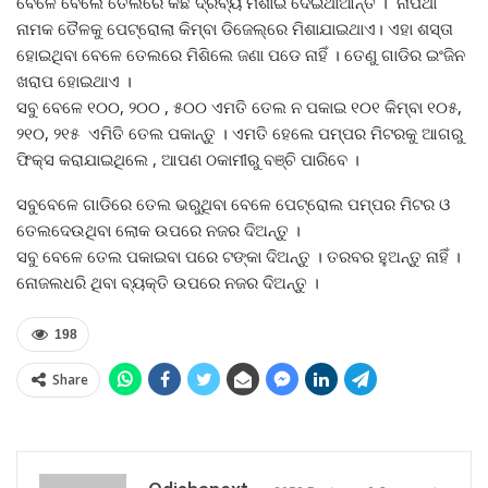
ବେଳେ ବେଲେ ତେଲରେ କିଛି ଦ୍ରବ୍ୟ ମିଶାଇ ଦେଇଥାଆନ୍ତି । ନାପଥା
ନାମକ ତୈଳକୁ ପେଟ୍ରୋଲା କିମ୍ବା ଡିଜେଲ୍‌ରେ ମିଶାଯାଇଥାଏ। ଏହା ଶସ୍ତା
ହୋଇଥିବା ବେଳେ ତେଲରେ ମିଶିଲେ ଜଣା ପଡେ ନାହିଁ । ତେଣୁ ଗାଡିର ଇଂଜିନ
ଖରାପ ହୋଇଥାଏ ।
ସବୁ ବେଳେ ୧୦୦, ୨୦୦ , ୫୦୦ ଏମତି ତେଲ ନ ପକାଇ ୧୦୧ କିମ୍ବା ୧୦୫,
୨୧୦, ୨୧୫ ଏମିତି ତେଲ ପକାନ୍ତୁ । ଏମତି ହେଲେ ପମ୍ପର ମିଟରକୁ ଆଗରୁ
ଫିକ୍ସ କରାଯାଇଥିଲେ , ଆପଣ ଠକାମୀରୁ ବଞ୍ଚି ପାରିବେ ।
ସବୁବେଳେ ଗାଡିରେ ତେଲ ଭରୁଥିବା ବେଳେ ପେଟ୍ରୋଲ ପମ୍ପର ମିଟର ଓ
ତେଲଦେଉଥିବା ଲୋକ ଉପରେ ନଜର ଦିଅନ୍ତୁ ।
ସବୁ ବେଳେ ତେଲ ପକାଇବା ପରେ ଟଙ୍କା ଦିଅନ୍ତୁ । ତରବର ହୁଅନ୍ତୁ ନାହିଁ ।
ନୋଜଲଧରି ଥିବା ବ୍ୟକ୍ତି ଉପରେ ନଜର ଦିଅନ୍ତୁ ।
198
Share