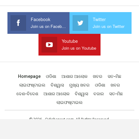
Facebook
Twitter
Join us on Facebook
Join us on Twitter
Youtube
Join us on Youtube
Homepage
ଓଡିଶା
ଆଶାର ଆଲୋକ
ଖବର
ସତ-ମିଛ
ଲାଇଫଷ୍ଟାଇଲ
ବିଶ୍ୱାସ
ମୁଖ୍ୟ ଖବର
ଓଡିଶା
ଖବର
ଦେଶ-ବିଦେଶ
ଆଶାର ଆଲୋକ
ବିଶ୍ୱାସ
ବଜାର
ସତ-ମିଛ
ଲାଇଫଷ୍ଟାଇଲ
© 2026 - Odishanext.com. All Rights Reserved.
Designed by
Web Odisha