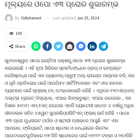
ମୂଲ୍ୟରେ ଓପୋ ଏ୩ ପ୍ରୋର ଶୁଭାରମ୍ଭ
Last updated
Jun 25, 2024
By
Odishanext
141
Share
ଭୁବନେଶ୍ୱର: ଓପୋ ଇଣ୍ଡିଆ ପକ୍ଷରୁ ଓପୋ ଏ୩ ପ୍ରୋର ଶୁଭାରମ୍ଭ
କରାଯାଇଛି । ଏହି ନୂଆ ସିରିଜର ସ୍ମାର୍ଟଫୋନ୍‌ରେ ଡ୍ରପ୍ ଓ ଇମ୍ପାକ୍ଟ
ରେଜିଷ୍ଟାନ୍ସ ପାଇଁ ଏକ ଡ୍ୟାମେଜ୍‌-ପ୍ରୁଫ୍ ଅଲ୍‌-ରାଉଣ୍ଡ ଆର୍‌ମର ବଡି, ଜଳ
ଓ ଧୂଳି ପ୍ରତିରୋଧ ପାଇଁ ଆଇପି୫୪ ସାର୍ଟିଫିକେଶନ ଏବଂ ଓଦା ହାତରେ
ବ୍ୟବହାର ପାଇଁ ସ୍ପ୍ଲାଶ୍ ଟଚ୍ ଟେକ୍ନୋଲୋଜି ରହିଛି । ଏଥିରେ ୧୨୦ଏଚ୍‌ଜେଡ୍
ଅଲ୍‌ଟ୍ରା ବ୍ରାଇଟ୍ ଡିସ୍‌ପ୍ଲେ, ଏଆଇ ଲିଙ୍କ୍‌ବୁଷ୍ଟ, ଏଆଇ ଇରେଜର , ଏକ
ବିଶାଳ ୫୧୦୦ ଏମ୍‌ଏଏଚ୍ ହାଇପର ଏନର୍ଜି ବ୍ୟାଟେରୀ ସମେତ ୪ ବର୍ଷରୁ ଅଧିକ
ଜୀବନକାଳ ସହିତ ୪୫ୱାଟ ସୁପରଭିଓଓସିଟିଏମ୍ ଫ୍ଲାଶ୍ ଚାର୍ଜ ରହିଛି । ଓପୋ
ଏ୩ ପ୍ରୋ ମୁନ୍‌ଲାଇଟ ପର୍ପଲ ଓ ଷ୍ଟାରୀ ବ୍ଲାକ୍‌ରେ ଆସୁଛି ଏବଂ ଏହା
ଆମାଜନ, ଫ୍ଲିପ୍‌କାର୍ଟ, ଓପୋ ଷ୍ଟୋର ଓ ମେନ୍‌ଲାଇନ ରିଟେଲ
ଆଉଟଲେଟଗୁଡିକରେ ୧୨୮ଜିବି ଷ୍ଟୋରେଜ ପାଇଁ ୧୭୯୯୯ ଟଙ୍କା ଓ ୨୫୬ଜିବି