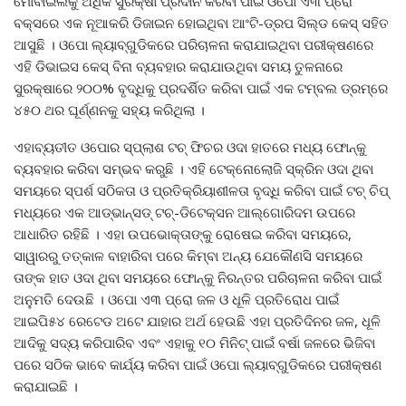
ମୋବାଇଲକୁ ଅଧିକ ସୁରକ୍ଷା ପ୍ରଦାନ କରିବା ପାଇଁ ଓପୋ ଏ୩ ପ୍ରୋ
ବକ୍ସରେ ଏକ ନୂଆକରି ଡିଜାଇନ ହୋଇଥିବା ଆଂଟି-ଡ୍ରପ ସିଲ୍ଡ କେସ୍ ସହିତ
ଆସୁଛି । ଓପୋ ଲ୍ୟାବ୍‌ଗୁଡିକରେ ପରିଚାଳନା କରାଯାଇଥିବା ପରୀକ୍ଷଣରେ
ଏହି ଡିଭାଇସ କେସ୍ ବିନା ବ୍ୟବହାର କରାଯାଉଥିବା ସମୟ ତୁଳନାରେ
ସୁରକ୍ଷାରେ ୨୦୦% ବୃଦ୍ଧିକୁ ପ୍ରଦର୍ଶିତ କରିବା ପାଇଁ ଏକ ଟମ୍ବଲ ଡ୍ରମ୍‌ରେ
୪୫୦ ଥର ଘୂର୍ଣ୍ଣନକୁ ସହ୍ୟ କରିଥିଲା ।
ଏହାବ୍ୟତୀତ ଓପୋର ସ୍ପ୍ଲାଶ ଟଚ୍ ଫିଚର ଓଦା ହାତରେ ମଧ୍ୟ ଫୋନ୍‌କୁ
ବ୍ୟବହାର କରିବା ସମ୍ଭବ କରୁଛି । ଏହି ଟେକ୍ନୋଲୋଜି ସ୍କ୍ରିନ ଓଦା ଥିବା
ସମୟରେ ସ୍ପର୍ଶ ସଠିକତା ଓ ପ୍ରତିକ୍ରିୟାଶୀଳତା ବୃଦ୍ଧି କରିବା ପାଇଁ ଟଚ୍ ଚିପ୍
ମଧ୍ୟରେ ଏକ ଆଡ୍‌ଭାନ୍ସଡ୍ ଟଚ୍‌-ଡିଟେକ୍ସନ ଆଲ୍‌ଗୋରିଦମ ଉପରେ
ଆଧାରିତ ରହିଛି । ଏହା ଉପଭୋକ୍ତାଙ୍କୁ ରୋଷେଇ କରିବା ସମୟରେ,
ସାୱାରରୁ ତତ୍କାଳ ବାହାରିବା ପରେ କିମ୍ବା ଅନ୍ୟ ଯେକୌଣସି ସମୟରେ
ତାଙ୍କ ହାତ ଓଦା ଥିବା ସମୟରେ ଫୋନ୍‌କୁ ନିରନ୍ତର ପରିଚାଳନା କରିବା ପାଇଁ
ଅନୁମତି ଦେଉଛି । ଓପୋ ଏ୩ ପ୍ରୋ ଜଳ ଓ ଧୂଳି ପ୍ରତିରୋଧ ପାଇଁ
ଆଇପି୫୪ ରେଟେଡ ଅଟେ ଯାହାର ଅର୍ଥ ହେଉଛି ଏହା ପ୍ରତିଦିନର ଜଳ, ଧୂଳି
ଆଦିକୁ ସଦ୍ୟ କରିପାରିବ ଏବଂ ଏହାକୁ ୧୦ ମିନିଟ୍ ପାଇଁ ବର୍ଷା ଜଳରେ ଭିଜିବା
ପରେ ସଠିକ ଭାବେ କାର୍ଯ୍ୟ କରିବା ପାଇଁ ଓପୋ ଲ୍ୟାବ୍‌ଗୁଡିକରେ ପରୀକ୍ଷଣ
କରାଯାଇଛି ।