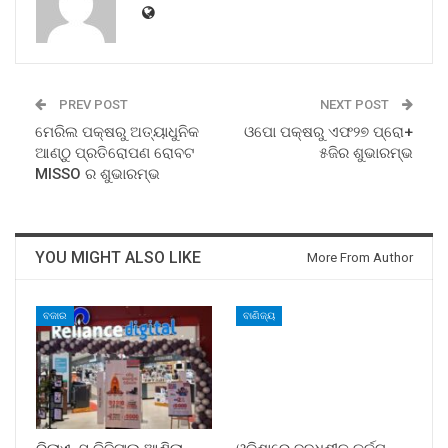
PREV POST
NEXT POST
ମେରିଲ ପକ୍ଷରୁ ଅତ୍ୟାଧୁନିକ
ଓପୋ ପକ୍ଷରୁ ଏଫ୨୭ ପ୍ରୋ+
ଆଣ୍ଠୁ ପ୍ରତିରୋପଣ ରୋବଟ
୫ଜିର ଶୁଭାରମ୍ଭ
MISSO ର ଶୁଭାରମ୍ଭ
YOU MIGHT ALSO LIKE
More From Author
ବଜାର
ବାଣିଜ୍ୟ