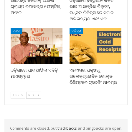
ରିଲାଏନ୍ସ ଡିଜିଟାଲ୍ ଆଣିଲା
ଓଡ଼ିଶାରେ ବୃଦ୍ଧିଶୀଳ କର୍କଟ
ଗ୍ରାଣ୍ଡ ରଥଯାତ୍ରା ଫେଷ୍ଟିଭ୍
ଭାର ଆରମ୍ଭିକ ଚିହ୍ନଟ,
ଅଫର
ଉନ୍ନତ ଚିକିତ୍ସାରେ ସମାନ
ଅଭିଗମ୍ୟତା ଏବଂ ଏକ…
ବଜାର
ବାଣିଜ୍ୟ
ଓଡ଼ିଶାରେ ପାଦ ଥାପିଲା ଏବିଡ଼ି
ଏନଏସଇ ପକ୍ଷରୁ
ମାଏଷ୍ଟ୍ରୋ
ଇଲେକ୍‌ଟ୍ରୋନିକ ଗୋଲ୍ଡ
ରିସିପ୍ଟରେ ଟ୍ରେଡିଂ ଆରମ୍ଭ
PREV
NEXT
Comments are closed, but
trackbacks
and pingbacks are open.