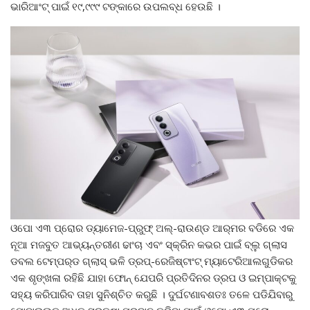
ଭାରିଆଂଟ୍ ପାଇଁ ୧୯,୯୯୯ ଟଙ୍କାରେ ଉପଲବ୍ଧ ହେଉଛି ।
ଓପୋ ଏ୩ ପ୍ରୋର ଡ୍ୟାମେଜ-ପ୍ରୁଫ୍ ଅଲ୍‌-ରାଉଣ୍ଡ ଆର୍‌ମର ବଡିରେ ଏକ
ନୂଆ ମଜବୁତ ଆଭ୍ୟନ୍ତରୀଣ ଢାଂଚା ଏବଂ ସ୍କ୍ରିନ କଭର ପାଇଁ ବ୍ଲୁ ଗ୍ଲାସ
ଡବଲ ଟେମ୍ପର୍‌ଡ ଗ୍ଲାସ୍ ଭଳି ଡ୍ରପ୍‌-ରେଜିଷ୍ଟାଂଟ୍ ମ୍ୟାଟେରିଆଲଗୁଡିକର
ଏକ ଶୃଙ୍ଖଳା ରହିଛି ଯାହା ଫୋନ୍ ଯେପରି ପ୍ରତିଦିନର ଡ୍ରପ ଓ ଇମ୍ପାକ୍ଟକୁ
ସହ୍ୟ କରିପାରିବ ତାହା ସୁନିଶ୍ଚିତ କରୁଛି । ଦୁର୍ଘଟଣାବଶତଃ ତଳେ ପଡିଯିବାରୁ