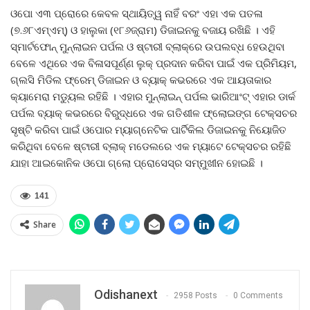
ଓପୋ ଏ୩ ପ୍ରୋରେ କେବଳ ସ୍ଥାୟିତ୍ୱ ନାହିଁ ବରଂ ଏହା ଏକ ପତଳା
(୭.୬୮ଏମ୍‌ଏମ୍‌) ଓ ହାଲୁକା (୧୮୬ଜ୍ରାମ) ଡିଜାଇନକୁ ବଜାୟ ରଖିଛି । ଏହି
ସ୍ମାର୍ଟଫୋନ୍ ମୁନ୍‌ଲାଇନ ପର୍ପଲ ଓ ଷ୍ଟାରୀ ବ୍ଲାକ୍‌ରେ ଉପଲବ୍ଧ ହେଉଥିବା
ବେଳେ ଏଥିରେ ଏକ ବିଳାସପୂର୍ଣ୍ଣ ଲୁକ୍ ପ୍ରଦାନ କରିବା ପାଇଁ ଏକ ପ୍ରିମିୟମ,
ଗ୍ଲସି ମିଡିଲ ଫ୍ରେମ୍ ଡିଜାଇନ ଓ ବ୍ୟାକ୍ କଭରରେ ଏକ ଆୟତାକାର
କ୍ୟାମେରା ମଡ୍ୟୁଲ ରହିଛି । ଏହାର ମୁନ୍‌ଲାଇନ୍ ପର୍ପଲ ଭାରିଆଂଟ୍ ଏହାର ଡାର୍କ
ପର୍ପଲ ବ୍ୟାକ୍ କଭରରେ ବିରୁଦ୍ଧରେ ଏକ ଗତିଶୀଳ ଫ୍ଲୋଇଙ୍ଗ ଟେକ୍ସଚର
ସୃଷ୍ଟି କରିବା ପାଇଁ ଓପୋର ମ୍ୟାଗ୍ନେଟିକ ପାର୍ଟିକିଲ ଡିଜାଇନକୁ ନିୟୋଜିତ
କରିଥିବା ବେଳେ ଷ୍ଟାରୀ ବ୍ଲାକ୍ ମଡେଲରେ ଏକ ମ୍ୟାଟେ ଟେକ୍ସଚର ରହିଛି
ଯାହା ଆଇକୋନିକ ଓପୋ ଗ୍ଲୋ ପ୍ରୋସେସ୍‌ର ସମ୍ମୁଖୀନ ହୋଇଛି ।
141
Share
Odishanext
2958 Posts
0 Comments