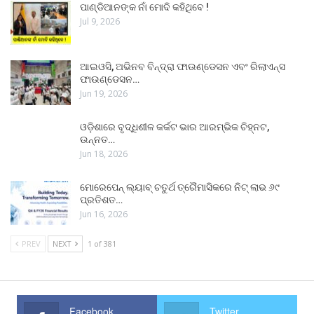
ପାଣ୍ଡିଆନଙ୍କ ନାଁ ମୋଦି କହିଥିବେ !
Jul 9, 2026
ଆଇଓସି, ଅଭିନବ ବିନ୍ଦ୍ରା ଫାଉଣ୍ଡେସନ ଏବଂ ରିଲାଏନ୍ସ
ଫାଉଣ୍ଡେସନ…
Jun 19, 2026
ଓଡ଼ିଶାରେ ବୃଦ୍ଧିଶୀଳ କର୍କଟ ଭାର ଆରମ୍ଭିକ ଚିହ୍ନଟ,
ଉନ୍ନତ…
Jun 18, 2026
ମୋରେପେନ୍ ଲ୍ୟାବ୍ ଚତୁର୍ଥ ତ୍ରୈମାସିକରେ ନିଟ୍ ଲାଭ ୬୯
ପ୍ରତିଶତ…
Jun 16, 2026
PREV
NEXT
1 of 381
Facebook
Twitter