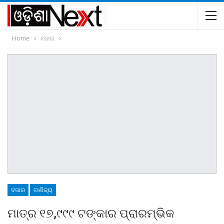
Home
ବଜାର
ବଜାର
ବାଣିଜ୍ୟ
ମାତ୍ର ୧୭,୯୯୯ ଟଙ୍କାର ପ୍ରାରମ୍ଭିକ