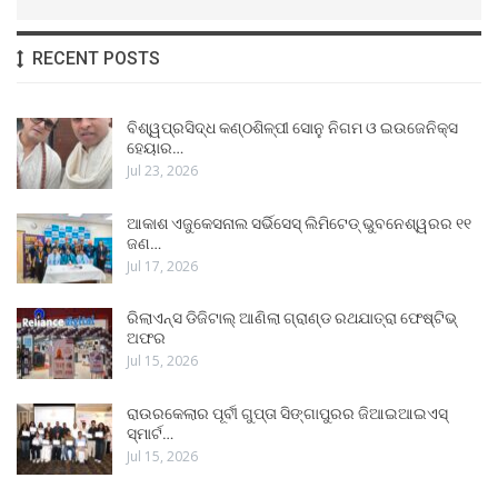
RECENT POSTS
ବିଶ୍ୱପ୍ରସିଦ୍ଧ କଣ୍ଠଶିଳ୍ପୀ ସୋନୁ ନିଗମ ଓ ଇଉଜେନିକ୍ସ
ହେୟାର…
Jul 23, 2026
ଆକାଶ ଏଜୁକେସନାଲ ସର୍ଭିସେସ୍ ଲିମିଟେଡ୍ ଭୁବନେଶ୍ୱରର ୧୧
ଜଣ…
Jul 17, 2026
ରିଲାଏନ୍ସ ଡିଜିଟାଲ୍ ଆଣିଲା ଗ୍ରାଣ୍ଡ ରଥଯାତ୍ରା ଫେଷ୍ଟିଭ୍
ଅଫର
Jul 15, 2026
ରାଉରକେଲାର ପୂର୍ବୀ ଗୁପ୍ତା ସିଙ୍ଗାପୁରର ଜିଆଇଆଇଏସ୍
ସ୍ମାର୍ଟ…
Jul 15, 2026