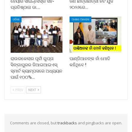
ହେୟାର ସାଇନ୍ସେସ୍ର ସହ-
ଜଣ ଛାତ୍ରଛାତ୍ରୀ ନିଟ ଯୁଜି
ପ୍ରତିଷ୍ଠାତା ଡା.…
୨୦୨୬ରେ…
ଓଡିଶା
ଆଶାର ଆଲୋକ
ରାଉରକେଲାର ପୂର୍ବୀ ଗୁପ୍ତା
ପାଣ୍ଡିଆନଙ୍କ ନାଁ ମୋଦି
ସିଙ୍ଗାପୁରର ଜିଆଇଆଇଏସ୍
କହିଥିବେ !
ସ୍ମାର୍ଟ କ୍ୟାମ୍ପସରେ ଅଧ୍ୟୟନ
ପାଇଁ ୧୦୦%…
PREV
NEXT
Comments are closed, but
trackbacks
and pingbacks are open.