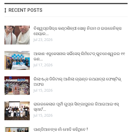
RECENT POSTS
ବିଶ୍ୱପ୍ରସିଦ୍ଧ କଣ୍ଠଶିଳ୍ପୀ ସୋନୁ ନିଗମ ଓ ଇଉଜେନିକ୍ସ
ହେୟାର…
Jul 23, 2026
ଆକାଶ ଏଜୁକେସନାଲ ସର୍ଭିସେସ୍ ଲିମିଟେଡ୍ ଭୁବନେଶ୍ୱରର ୧୧
ଜଣ…
Jul 17, 2026
ରିଲାଏନ୍ସ ଡିଜିଟାଲ୍ ଆଣିଲା ଗ୍ରାଣ୍ଡ ରଥଯାତ୍ରା ଫେଷ୍ଟିଭ୍
ଅଫର
Jul 15, 2026
ରାଉରକେଲାର ପୂର୍ବୀ ଗୁପ୍ତା ସିଙ୍ଗାପୁରର ଜିଆଇଆଇଏସ୍
ସ୍ମାର୍ଟ…
Jul 15, 2026
ପାଣ୍ଡିଆନଙ୍କ ନାଁ ମୋଦି କହିଥିବେ !