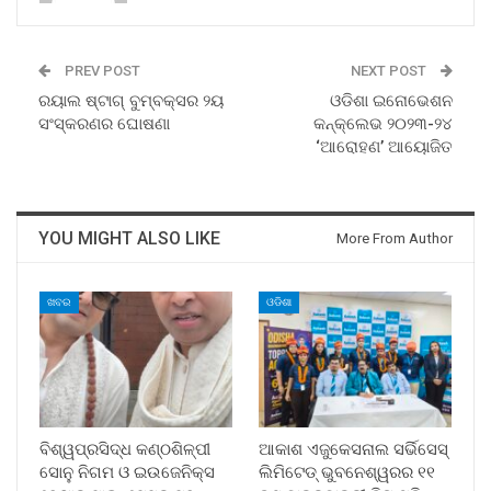
PREV POST
NEXT POST
ରୟାଲ ଷ୍ଟାଗ୍ ବୁମ୍‌ବକ୍ସର ୨ୟ
ଓଡିଶା ଇନୋଭେଶନ
ସଂସ୍କରଣର ଘୋଷଣା
କନ୍‌କ୍ଲେଭ ୨୦୨୩-୨୪
‘ଆରୋହଣ’ ଆୟୋଜିତ
YOU MIGHT ALSO LIKE
More From Author
ଖବର
ଓଡିଶା
ବିଶ୍ୱପ୍ରସିଦ୍ଧ କଣ୍ଠଶିଳ୍ପୀ
ଆକାଶ ଏଜୁକେସନାଲ ସର୍ଭିସେସ୍
ସୋନୁ ନିଗମ ଓ ଇଉଜେନିକ୍ସ
ଲିମିଟେଡ୍ ଭୁବନେଶ୍ୱରର ୧୧