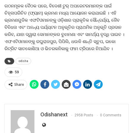
ଗଠନମୂଳକ ବୈଠକ ପରେ, ବିଦେଶୀ ଟୁର୍ ଅପରେଟରମାନଙ୍କ ପାଇଁ
ଚିହ୍ନାପରିଚିତ (ଫ୍ୟାମ) ଭ୍ରମଣ ମଧ୍ୟ ଆୟୋଜନ କରାଯାଇଛି । ଏହି
ଭ୍ରମଣଗୁଡିକ ଏଫଟିଓମାନଙ୍କୁ ଓଡ଼ିଶାର ପ୍ରାକୃତିକ ସୌନ୍ଦର୍ଯ୍ୟ, ଜୈବ
ବିବିଧତା ଏବଂ ଅନନ୍ୟ ପର୍ଯ୍ୟଟନ ଅନୁଭୂତିର ପ୍ରାଥମିକ ଅନୁଭୂତି ପ୍ରଦାନ
କରିବ, ଯାହା ଦ୍ୱାରା ସେମାନଙ୍କର ବୁଝାମଣା ଏବଂ ସାମର୍ଥ୍ୟ ବୃଦ୍ଧି ପାଇବ ।
ଏଫଏଟିଓମାନଙ୍କୁ ରଘୁରାଜପୁର, ପିପିଲି, ଧଉଳି ଶାନ୍ତି ସ୍ତୁପ, ଇକୋ
ରିଟ୍ରିଟ ସାତକୋଶିଆ ଓ ଭିତରକନିକାକୁ ଫାମ ଟ୍ରିପରେ ନିଆଯିବ ।
odisha
59
Share
Odishanext
2958 Posts
0 Comments