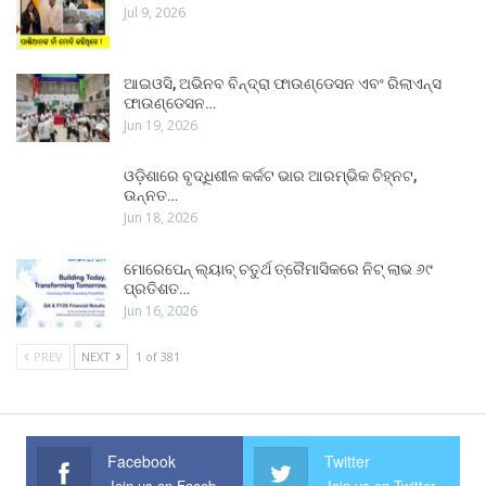
Jul 9, 2026
ଆଇଓସି, ଅଭିନବ ବିନ୍ଦ୍ରା ଫାଉଣ୍ଡେସନ ଏବଂ ରିଲାଏନ୍ସ
ଫାଉଣ୍ଡେସନ…
Jun 19, 2026
ଓଡ଼ିଶାରେ ବୃଦ୍ଧିଶୀଳ କର୍କଟ ଭାର ଆରମ୍ଭିକ ଚିହ୍ନଟ,
ଉନ୍ନତ…
Jun 18, 2026
ମୋରେପେନ୍ ଲ୍ୟାବ୍ ଚତୁର୍ଥ ତ୍ରୈମାସିକରେ ନିଟ୍ ଲାଭ ୬୯
ପ୍ରତିଶତ…
Jun 16, 2026
PREV
NEXT
1 of 381
Facebook
Twitter
Join us on Facebook
Join us on Twitter