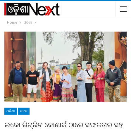
Home
ଓଡିଶା
ଓଡିଶା
ଖବର
ଇକୋ ରିଟ୍ରିଟ କୋଣାର୍କ ଠାରେ ସଫଳତାର ସହ