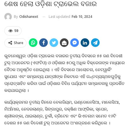
ଶେଷ ହେଲା ଓଡ଼ିଶା ଟ୍ରାଭେଲ ବଜାର
Last updated
Feb 10, 2024
By
Odishanext
59
Share
ଭୁବନେଶ୍ୱର: ଓଡ଼ିଶା ଟ୍ରାଭେଲ ବଜାରର ତୃତୀୟ ଦିବସରେ ୫୫ ଜଣ ବିଦେଶୀ
ଟୁର୍ ଅପରେଟର (ଏଫଟିଓ) ଓ ଓଡ଼ିଶାର ୫୦ରୁ ଅଧିକ ବିକ୍ରେତାଙ୍କ ମଧ୍ୟରେ
ବୈଠକ ଅନୁଷ୍ଠିତ ହୋଇଥିଲା । ଏହି ଦିବସରେ ଆଲୋଚନା, ନେଟୱାର୍କିଂ
ସୁଯୋଗ ଏବଂ ସମ୍ଭାବ୍ୟ ଯାତ୍ରୀଙ୍କ ନିକଟରେ ଏହି ଗନ୍ତବ୍ୟସ୍ଥଳଗୁଡ଼ିକୁ
ପ୍ରୋତ୍ସାହିତ କରିବା ପାଇଁ ଓଡ଼ିଶାର ବିବିଧ ପର୍ଯ୍ୟଟନ ସମ୍ଭାବନାକୁ ପ୍ରଦର୍ଶିତ
କରାଯାଇଥିଲା ।
କାର୍ଯ୍ୟକ୍ରମର ତୃତୀୟ ଦିନରେ ବେଲଜିୟମ, ଇଣ୍ଡୋନେସିଆ, ମାଲେସିଆ,
ମିଆଁମାର, ନେଦରଲାଣ୍ଡ, ସିଙ୍ଗାପୁର, ଦକ୍ଷିଣ ଆଫ୍ରିକା, ସ୍ପେନ,
ଶ୍ରୀଲଙ୍କା, ଥାଇଲାଣ୍ଡ, ତୁର୍କୀ, ବ୍ରିଟେନ ଏବଂ ଭିଏତନାମ ସମେତ ୧୬ଟି
ଦେଶର ୫୫ ଜଣ ବିଦେଶୀ ଟୁର୍ ଅପରେଟର ଅଂଶଗ୍ରହଣ କରିଥିଲେ ।