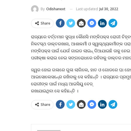
Last updated
Jul 30, 2022
By
Odishanext
Share
ରାଜ୍ୟରେ ବର୍ତ୍ତମାନ ସୁଦ୍ଧା କୌଣସି ମଙ୍କିପକ୍ସ ରୋଗୀ ଚିହ
ନିକଟସ୍ଥ ଡାକ୍ତରଖାନା, ଆଶାକର୍ମୀ ଓ ସ୍ୱାସ୍ଥ୍ୟକର୍ମୀଙ୍କ ପରାମ
ମଙ୍କିପକ୍ସ ପାଇଁ ଯେଉଁ ଗାଇଡ ଲାଇନ୍‌ ଦିଆଯାଇଛି ତାକୁ ନ
ପରୀକ୍ଷା କରାଇ ନେଇ ସଙ୍ଗରୋଧରେ ରହିବାକୁ ଡାକ୍ତର ମହାପା
ଜ୍ୱର ହୋଇ ଗଳାରେ ଗୁଳା ଲାଗିଲେ, ହାତ ଓ ଗୋଡରେ ଘା ହୋ
ଆଇସୋଲେସନ୍‍ରେ ରଖିବାକୁ ସେ କହିଛନ୍ତି । ରାଜ୍ୟରେ ପ୍ରମ
ରୋଗୀଙ୍କ ପାଇଁ ମଧ୍ୟ ଆଇସିୟୁ ବେଡ୍‍
ରଖାଯାଇଥିବା ସେ କହିଛନ୍ତି ।
Share