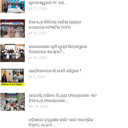
ଭୁବନେଶ୍ୱରର ୧୧ ଜଣ…
Jul 17, 2026
ରିଲାଏନ୍ସ ଡିଜିଟାଲ୍ ଆଣିଲା ଗ୍ରାଣ୍ଡ
ରଥଯାତ୍ରା ଫେଷ୍ଟିଭ୍ ଅଫର
Jul 15, 2026
ରାଉରକେଲାର ପୂର୍ବୀ ଗୁପ୍ତା ସିଙ୍ଗାପୁରର
ଜିଆଇଆଇଏସ୍ ସ୍ମାର୍ଟ…
Jul 15, 2026
ପାଣ୍ଡିଆନଙ୍କ ନାଁ ମୋଦି କହିଥିବେ !
Jul 9, 2026
ଆଇଓସି, ଅଭିନବ ବିନ୍ଦ୍ରା ଫାଉଣ୍ଡେସନ ଏବଂ
ରିଲାଏନ୍ସ ଫାଉଣ୍ଡେସନ…
Jun 19, 2026
ଓଡ଼ିଶାରେ ବୃଦ୍ଧିଶୀଳ କର୍କଟ ଭାର ଆରମ୍ଭିକ
ଚିହ୍ନଟ, ଉନ୍ନତ…