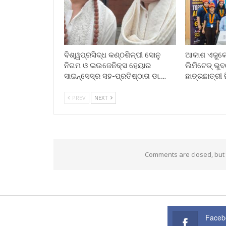
ବିଶ୍ୱପ୍ରସିଦ୍ଧ କଣ୍ଠଶିଳ୍ପୀ ସୋନୁ
ଆକାଶ ଏଜୁକେସ
ନିଗମ ଓ ଇଉଜେନିକ୍ସ ହେୟାର
ଲିମିଟେଡ୍ ଭ
ସାଇନ୍ସେସ୍ର ସହ-ପ୍ରତିଷ୍ଠାତା ଡା.…
ଛାତ୍ରଛାତ୍ରୀ 
PREV
NEXT
Comments are closed, but
Faceb