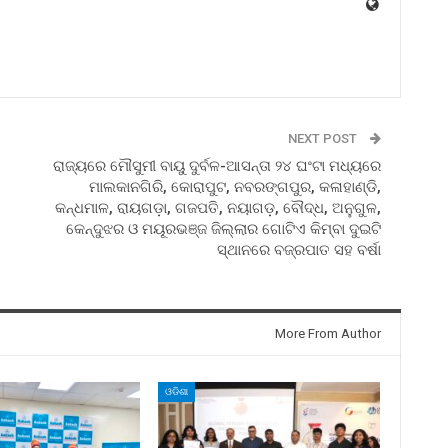
NEXT POST
ରାଜ୍ୟରେ ମୌସୁମୀ ବାୟୁ ଦୁର୍ବଳ-ଆସନ୍ତା ୨୪ ଘଂଟା ମଧ୍ୟରେ
ମାଲକାନଗିରି, କୋରାପୁଟ, ନବରଙ୍ଗପୁର, କଳାହାଣ୍ଡି,
କନ୍ଧମାଳ, ରାୟଗଡ଼ା, ଗଜପତି, ନୟାଗଡ଼, ବୌଦ୍ଧ, ଅନୁଗୁଳ,
କେନ୍ଦୁଝର ଓ ମୟୂରଭଞ୍ଜ ଜିଲ୍ଲାର ଗୋଟିଏ କିମ୍ବା ଦୁଇଟି
ସ୍ଥାନରେ ବଜ୍ରପାତ ସହ ବର୍ଷା
More From Author
ଓଡିଶା