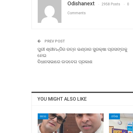
Odishanext
2958 Posts
0
Comments
PREV POST
ପୁରୀ ଶ୍ରୀମନ୍ଦିର ରତ୍ନ ଭଣ୍ଡାର ସୁରକ୍ଷା ପ୍ରସଙ୍ଗକୁ
ନେଇ
ବିଧାନସଭାରେ ଉଦବେଗ ପ୍ରକାଶ
YOU MIGHT ALSO LIKE
ଖବର
ଓଡିଶା