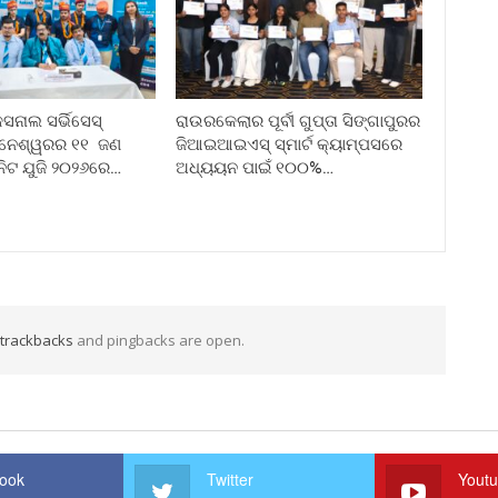
ନାଲ ସର୍ଭିସେସ୍
ରାଉରକେଲାର ପୂର୍ବୀ ଗୁପ୍ତା ସିଙ୍ଗାପୁରର
ୁବନେଶ୍ୱରର ୧୧ ଜଣ
ଜିଆଇଆଇଏସ୍ ସ୍ମାର୍ଟ କ୍ୟାମ୍ପସରେ
ନିଟ ଯୁଜି ୨୦୨୬ରେ…
ଅଧ୍ୟୟନ ପାଇଁ ୧୦୦%…
trackbacks
and pingbacks are open.
ook
Twitter
Yout