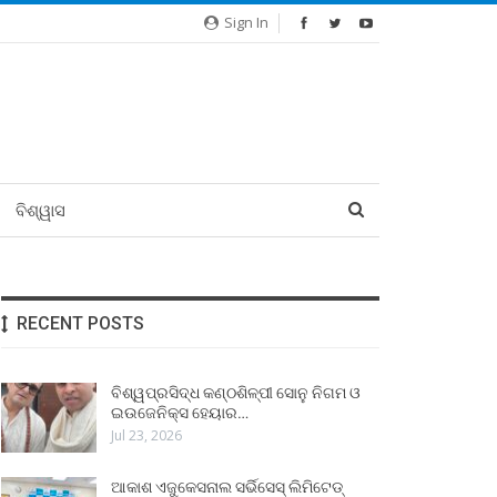
Sign In
ବିଶ୍ୱାସ
RECENT POSTS
ବିଶ୍ୱପ୍ରସିଦ୍ଧ କଣ୍ଠଶିଳ୍ପୀ ସୋନୁ ନିଗମ ଓ
ଇଉଜେନିକ୍ସ ହେୟାର…
Jul 23, 2026
ଆକାଶ ଏଜୁକେସନାଲ ସର୍ଭିସେସ୍ ଲିମିଟେଡ୍