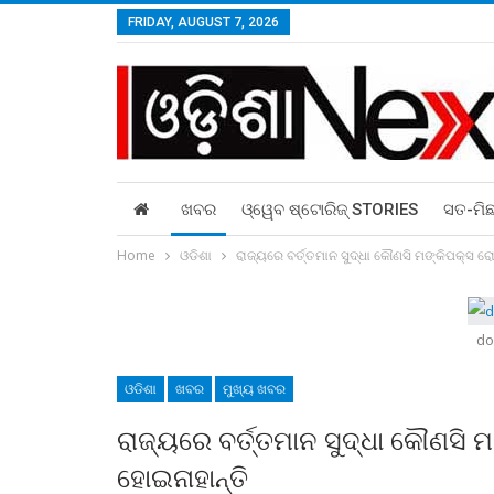
FRIDAY, AUGUST 7, 2026
ଖବର
ଓ୍ୱେବ ଷ୍ଟୋରିଜ୍‌ STORIES
ସତ-ମି
Home
ଓଡିଶା
ରାଜ୍ୟରେ ବର୍ତ୍ତମାନ ସୁଦ୍ଧା କୌଣସି ମଙ୍କିପକ୍ସ ର
do
ଓଡିଶା
ଖବର
ମୁଖ୍ୟ ଖବର
ରାଜ୍ୟରେ ବର୍ତ୍ତମାନ ସୁଦ୍ଧା କୌଣସି 
ହୋଇନାହାନ୍ତି