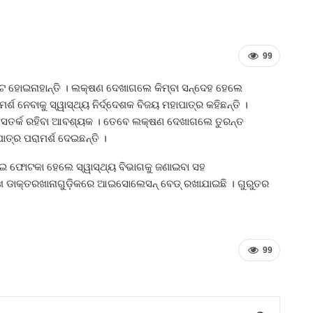
99
୍ନଟ ହୋଇନାହାନ୍ତି । ଲକ୍ଷଣ ଦେଖାଗଲେ କିମ୍ବା ସନ୍ଦେହ ହେଲେ
ର୍ଶ ନେବାକୁ ସ୍ୱାସ୍ଥ୍ୟ ନିର୍ଦ୍ଦେଶକ ବିଜୟ ମହାପାତ୍ର କହିଛନ୍ତି ।
େଇ ସତର୍କ ରହିବା ଆବଶ୍ୟକ । ତେବେ ଲକ୍ଷଣ ଦେଖାଗଲେ ତୁରନ୍ତ
ତ୍ର ପରାମର୍ଶ ଦେଇଛନ୍ତି ।
ଇ ଫୋଟକା ହେଲେ ସ୍ୱାସ୍ଥ୍ୟ ବିଭାଗକୁ ଜଣାଇବା ସହ
ୁଖ ଡାକ୍ତରଖାନାଗୁଡ଼ିକରେ ଆଇସୋଲେସନ୍‍ ବେଡ୍‍ ରଖାଯାଇଛି । ଗୁରୁତର
99