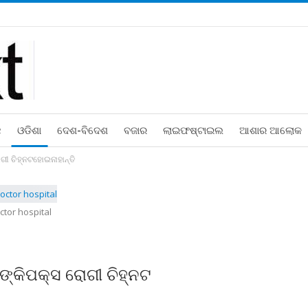
ଛ
ଓଡିଶା
ଦେଶ-ବିଦେଶ
ବଜାର
ଲାଇଫଷ୍ଟାଇଲ
ଆଶାର ଆଲୋକ
ୋଗୀ ଚିହ୍ନଟହୋଇନାହାନ୍ତି
ctor hospital
ମଙ୍କିପକ୍ସ ରୋଗୀ ଚିହ୍ନଟ