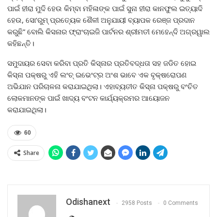
ପାଇଁ ହୀରା ମୁଦି ହେଉ କିମ୍ବା ମହିଳାଙ୍କ ପାଇଁ ସୁନା ହୀରା କାନଫୁଲ ଇତ୍ୟାଦି
ହେଉ, ସୋ’ରୁମ୍ ପ୍ରତ୍ୟେକ ଶୈଳୀ ଅନୁଯାୟୀ ବ୍ୟାପକ ରେଞ୍ଜ ପ୍ରଦାନ
କରୁଛି” ବୋଲି କିସନାର ଫ୍ରାଂଚାଇଜି ପାର୍ଟନର ଶ୍ରୀମତୀ ମେହେନ୍ଦି ଅଗ୍ରୱାଲ
କହିଛନ୍ତି।
ସମୁଦାୟର ସେବା କରିବା ପ୍ରତି କିସ୍‌ନାର ପ୍ରତିବଦ୍ଧତା ସହ ଜଡିତ ହୋଇ
କିସ୍‌ନା ପକ୍ଷରୁ ଏହି ଲଂଚ୍ ଇଭେଂଟ୍‌ର ଅଂଶ ଭାବେ ଏକ ବୃକ୍ଷରୋପଣ
ଅଭିଯାନ ପରିଚାଳନା କରାଯାଇଥିଲା। ଏହାବ୍ୟତୀତ କିସ୍‌ନା ପକ୍ଷରୁ ବଂଚିତ
ଲୋକମାନଙ୍କ ପାଇଁ ଖାଦ୍ୟ ବଂଟନ କାର୍ଯ୍ୟକ୍ରମର ଆୟୋଜନ
କରାଯାଇଥିଲା।
60
Share
Odishanext
2958 Posts
0 Comments