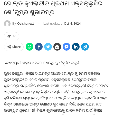
ଗୋଲ୍ଡ ଜୁଏଲାରୀର ପ୍ରଥମ ଏକ୍ସକ୍ଲୁସିଭ
ଶୋ’ରୁମ୍‌ର ଶୁଭାରମ୍ଭ
Last updated
Oct 4, 2024
By
Odishanext
60
Share
ଦେଶବ୍ୟାପୀ ଏହାର ୪୧ତମ ଶୋ’ରୁମକୁ ଚିହ୍ନିତ କରୁଛି
ଭୁବନେଶ୍ୱର : କିସ୍‌ନା ଡାଇମଣ୍ଡ ଆଣ୍ଡ ଗୋଲ୍ଡ ଜୁଏଲାରୀ ଓଡିଶାର
ଭୁବନେଶ୍ୱରରେ ଏହାର ପ୍ରଥମ ଏକ୍ସକ୍ଲୁସିଭ ଶୋ’ରୁମ୍‌ର ବିଶାଳ
ଶୁଭାରମ୍ଭ ସମ୍ପର୍କରେ ଘୋଷଣା କରିଛି। ଏହା ଦେଶବ୍ୟାପୀ କିସ୍‌ନାର ୪୧ତମ
ଏକ୍ସକ୍ଲୁସିଭ ଶୋ’ରୁମ୍‌କୁ ଚିହ୍ନିତ କରୁଛି। ଏହି ଶୋ’ରୁମ୍‌ର ଉଦ୍‌ଘାଟନରେ
ହରି କ୍ରିଷ୍ଣା ଗ୍ରୁପ୍‌ର ପ୍ରତିଷ୍ଠାତା ଓ ଏମ୍‌ଡି ଘନଶ୍ୟାମ ଢୋଲକିଆ ଏବଂ
କିସ୍‌ନା ଡାଇମଣ୍ଡ ଆଣ୍ଡ ଗୋଲ୍ଡ ଜୁଏଲାରୀର ନିର୍ଦ୍ଦେଶକ ପରାଗ ଶାହ
ଉପସ୍ଥିତ ଥିଲେ। ଏହି ବିଶାଳ ଶୁଭାରମ୍ଭକୁ ପାଳନ କରିବା ପାଇଁ କିସ୍‌ନା