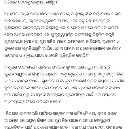
ପରିଣତ ହେବାକୁ ଲକ୍ଷ୍ୟ ରଖିଛୁ।”
ସେହିପରି କିସ୍‌ନା ଡାଇମଣ୍ଡ ଆଣ୍ଡ ଗୋଲ୍ଡ ଜୁଏଲାରୀର ନିର୍ଦ୍ଦେଶକ ପରାଗ
ଶାହ କହିଛନ୍ତି, “ଭୁବନେଶ୍ୱରରେ ଆମର ଏକ୍ସକ୍ଲୁସିଭ ଶୋ’ରୁମ୍‌ର
ଶୁଭାରମ୍ଭ ଭାରତବ୍ୟାପୀ କିସ୍‌ନାକୁ ଏକ ଘରୋଇ ନାମରେ ପରିଣତ କରିବା
ନେଇ ଆମର ଯାତ୍ରାରେ ଏକ ଗୁରୁତ୍ୱପୂର୍ଣ୍ଣ ସଫଳତାକୁ ଚିହ୍ନିତ କରୁଛି।
ପ୍ରତ୍ୟେକ ନୂଆ ଶୋ’ରୁମ ସହିତ ଆମେ ଚମତ୍କାର କାରିଗରୀ, ଗୁଣବତା ଓ
ସୁଲଭତାର ପ୍ରତିଶ୍ରୁତି ଆଣିଛୁ, ଯାହା ଆମର ଉପଭୋକ୍ତାମାନେ ସର୍ବୋତମ
ଉତ୍ପାଦ ଓ ମୂଲ୍ୟ ପାଇବେ ବୋଲି ସୁନିଶ୍ଚିତ କରୁଛି।”
କିସ୍‌ନାର ଫ୍ରାଂଚାଇଜି ପାର୍ଟନର ଅମ୍ରିତ କୁମାର ଅଗ୍ରୱାଲ କହିଛନ୍ତି, “
ଭୁବନେଶ୍ୱରରେ କିସ୍‌ନାର ପ୍ରଥମ ଏକ୍ସକ୍ଲୁସିଭ ଆଉଟ୍‌ଲେଟ୍ ଲଂଚ୍ କରିବା
ଏକ ସମ୍ମାନର ବିଷୟ। ଗୁଣବତା ଓ ବିସ୍ତୃତ ବିବରଣୀ ପ୍ରତି କିସ୍‌ନାର ସମର୍ପଣ
ସୁପରିଚିତ ଅଟେ ଏବଂ ଆମେ ନିଶ୍ଚିତ ଯେ, ଏହି ଷ୍ଟୋର୍ ଓଡିଶାରେ ବିଶେଷ
କରି ପାର୍ବଣ ଋତୁ ସମୟରେ ଅଳଙ୍କାର ପ୍ରେମୀଙ୍କ ପାଇଁ ଏକ ପସନ୍ଦର
ଗନ୍ତବ୍ୟସ୍ଥଳୀରେ ପରିଣତ ହେବ।”
କିସନାର ଫ୍ରାଂଚାଇଜି ପାର୍ଟନର ସଞ୍ଜୀବ ହଂସ କହିଛନ୍ତି ଯେ, ନୂତନ ଭାବେ
ଆରମ୍ଭ ହୋଇଥିବା କିସନା ସୋ’ରୁମ୍ ନିଜ ପାଖରେ ଗହଣା ଖୋଜୁଥିବା
ବ୍ୟକ୍ତିଙ୍କ ପାଇଁ ପସନ୍ଦର ସ୍ଥାନ ହେବ।’ ସୁନା ହୀରା ହାର ହେଉ, ପୁରୁଷଙ୍କ