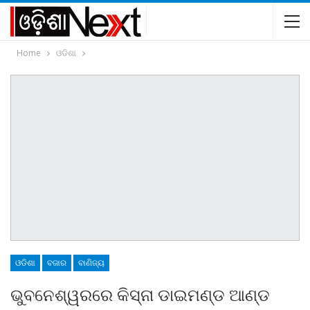
Home
ଓଡିଶା
ଓଡିଶା
ବଜାର
ବାଣିଜ୍ୟ
ଭୁବନେଶ୍ୱରରେ କିସ୍‌ନା ଡାଇମଣ୍ଡ ଆଣ୍ଡ