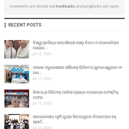
Comments are closed, but
trackbacks
and pingbacks are open.
RECENT POSTS
ବିଶ୍ୱପ୍ରସିଦ୍ଧ କଣ୍ଠଶିଳ୍ପୀ ସୋନୁ ନିଗମ ଓ ଇଉଜେନିକ୍ସ
ହେୟାର…
Jul 23, 2026
ଆକାଶ ଏଜୁକେସନାଲ ସର୍ଭିସେସ୍ ଲିମିଟେଡ୍ ଭୁବନେଶ୍ୱରର ୧୧
ଜଣ…
Jul 17, 2026
ରିଲାଏନ୍ସ ଡିଜିଟାଲ୍ ଆଣିଲା ଗ୍ରାଣ୍ଡ ରଥଯାତ୍ରା ଫେଷ୍ଟିଭ୍
ଅଫର
Jul 15, 2026
ରାଉରକେଲାର ପୂର୍ବୀ ଗୁପ୍ତା ସିଙ୍ଗାପୁରର ଜିଆଇଆଇଏସ୍
ସ୍ମାର୍ଟ…
Jul 15, 2026