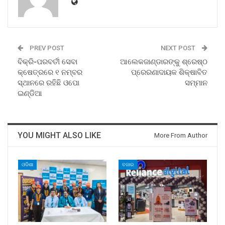
PREV POST
NEXT POST
ବିକ୍ରି-ପରବର୍ତୀ ସେବା
ଆଲେକଜାଣ୍ଡାରଙ୍କୁ ଶ୍ରେଷ୍ଠ
କ୍ଷେତ୍ରରେ ୧ ନମ୍ବର
ପ୍ରେରଣାଦାୟକ ଶିକ୍ଷାବିତ
ସ୍ଥାନରେ ରହିଛି ଓପୋ
ସମ୍ମାନ
ଇଣ୍ଡିଆ
YOU MIGHT ALSO LIKE
More From Author
ଓଡିଶା
ବଜାର