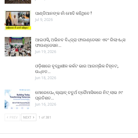
ପାଣ୍ଡିଆନଙ୍କ ନାଁ ମୋଦି କହିଥିବେ !
Jul 9, 2026
ଆଇଓସି, ଅଭିନବ ବିନ୍ଦ୍ରା ଫାଉଣ୍ଡେସନ ଏବଂ ରିଲାଏନ୍ସ
ଫାଉଣ୍ଡେସନ…
Jun 19, 2026
ଓଡ଼ିଶାରେ ବୃଦ୍ଧିଶୀଳ କର୍କଟ ଭାର ଆରମ୍ଭିକ ଚିହ୍ନଟ,
ଉନ୍ନତ…
Jun 18, 2026
ମୋରେପେନ୍ ଲ୍ୟାବ୍ ଚତୁର୍ଥ ତ୍ରୈମାସିକରେ ନିଟ୍ ଲାଭ ୬୯
ପ୍ରତିଶତ…
Jun 16, 2026
PREV
NEXT
1 of 381