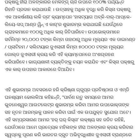
ପକ୍ଷରୁ ହୀରା ଅଳଙ୍କାରର ମେକିଙ୍ଗ୍ ଚାର୍ଜ ଉପରେ ୧୦୦% ପର୍ଯ୍ୟନ୍ତ
ରିହାତି ପ୍ରଦାନ କରାଯାଉଛି । ଉତ୍ସାହକୁ ଅଧିକ ବୃଦ୍ଧି କରି କିସ୍‌ନା ପକ୍ଷରୁ
ଏକ ଆକର୍ଷଣୀୟ ଲକି ଡ୍ର’ କ୍ୟାମ୍ପେନ ‘ହାସଟ୍ୟାଗ ଅବ୍‌କି-ବାର୍‌-ଆପ୍‌କେ-
ଲିୟେ-ସପ୍ ଆଣ୍ଡ ୱିନ୍ ଏ କାର୍‌’ର ଶୁଭାରମ୍ଭ କରାଯାଇଛି ଯେଉଁଥିରେ
ଗ୍ରାହକମାନେ ୧୦୦ରୁ ଅଧିକ କାର୍ ଜିତିପାରିବେ। ଉପଭୋକ୍ତାମାନେ
ସର୍ବନିମ୍ନ ୨୦,୦୦୦ ଟଙ୍କା କିମ୍ବା ତାହାଠାରୁ ଅଧିକ ମୂଲ୍ୟର ଏକ ଡାଇମଣ୍ଡ
/ ପ୍ଲାଟିନମ / ସଲିଟାୟାର ଜୁଏଲାରୀ କିମ୍ବା ୫୦୦୦୦ ଟଙ୍କା ମୂଲ୍ୟର
ଗୋଲ୍ଡ ଜୁଏଲାରୀ କ୍ରୟ କରି ଏହି କ୍ୟାମ୍ପେନରେ ଅଂଶଗ୍ରହଣ
କରିପାରିବେ। ଭାଗ୍ୟଶାଳୀ ବ୍ୟକ୍ତିଙ୍କୁ ଚୟନ କରାଯିବ ଏବଂ କିସ୍‌ନା ପକ୍ଷରୁ
ଏକ କାର୍ ଉପହାର ଆକାରରେ ଦିଆଯିବ।
ଏହି ଶୁଭାରମ୍ଭ ଅବସରରେ ହରି କ୍ରିଷ୍ଣା ଗ୍ରୁପ୍‌ର ପ୍ରତିଷ୍ଠାତା ଓ ଏମ୍‌ଡି
ଘନଶ୍ୟାମ ଢୋଲକିଆ କହିଛନ୍ତି, “ପାର୍ବଣ ଋତୁ ସମୟରେ ଆମର
ଭୁବନେଶ୍ୱର ଆଉଟଲେଟ୍‌ର ଶୁଭାରମ୍ଭ କରିବା ଆମର ଉପଭୋକ୍ତାଙ୍କ
ସହ ନୂତନ ଆରମ୍ଭକୁ ପାଳନ କରିବା ପାଇଁ ଏକ ଉପଯୁକ୍ତ ସୁଯୋଗ ଅଟେ।
ଏହି ସମ୍ପ୍ରସାରଣ ଆମର ‘ହର୍ ଘର୍ କିସ୍‌ନା’ ଲକ୍ଷ୍ୟ ସହ ଜଡିତ ରହିଛି,
ଯେଉଁଠାରେ ଆମେ ପ୍ରତ୍ୟେକ ମହିଳାଙ୍କ ହୀରା ଅଳଙ୍କାର କ୍ରୟ କରିବାର
ସ୍ୱପ୍ନକୁ ପୂରଣ କରି ଭାରତର ଦ୍ରୁତ ଅଭିବୃଦ୍ଧିଶୀଳ ଜୁଏଲାରୀ ବ୍ରାଣ୍ଡରେ