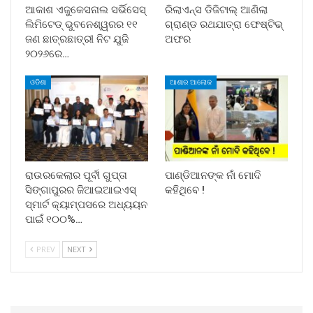
ଆକାଶ ଏଜୁକେସନାଲ ସର୍ଭିସେସ୍
ରିଲାଏନ୍ସ ଡିଜିଟାଲ୍ ଆଣିଲା
ଲିମିଟେଡ୍ ଭୁବନେଶ୍ୱରର ୧୧
ଗ୍ରାଣ୍ଡ ରଥଯାତ୍ରା ଫେଷ୍ଟିଭ୍
ଜଣ ଛାତ୍ରଛାତ୍ରୀ ନିଟ ଯୁଜି
ଅଫର
୨୦୨୬ରେ…
ଓଡିଶା
ଆଶାର ଆଲୋକ
ରାଉରକେଲାର ପୂର୍ବୀ ଗୁପ୍ତା
ପାଣ୍ଡିଆନଙ୍କ ନାଁ ମୋଦି
ସିଙ୍ଗାପୁରର ଜିଆଇଆଇଏସ୍
କହିଥିବେ !
ସ୍ମାର୍ଟ କ୍ୟାମ୍ପସରେ ଅଧ୍ୟୟନ
ପାଇଁ ୧୦୦%…
PREV
NEXT