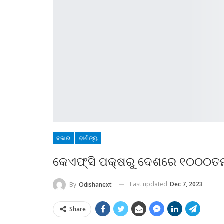
ବଜାର
ବାଣିଜ୍ୟ
କେଏଫ୍‌ସି ପକ୍ଷରୁ ଦେଶରେ ୧୦୦୦ତମ 
Last updated
Dec 7, 2023
By
Odishanext
Share