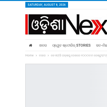
SATURDAY, AUGUST 8, 2026
ଖବର
ଓ୍ୱେବ ଷ୍ଟୋରିଜ୍‌ STORIES
ସତ-ମି
Home
ବଜାର
କେଏଫ୍‌ସି ପକ୍ଷରୁ ଦେଶରେ ୧୦୦୦ତମ ରେଷ୍ଟୁରାଂଟ୍