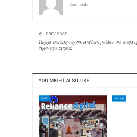
Comments
PREV POST
ମିନ୍ତ୍ରା ଇଓଆର୍‌ଏସ୍‌-୧୯ରେ ସପିଙ୍ଗ୍ କରିବେ ୧୦ ଲକ୍ଷରୁ
ଅଧିକ ନୂଆ ଗ୍ରାହକ
YOU MIGHT ALSO LIKE
ବଜାର
ବାଣିଜ୍ୟ