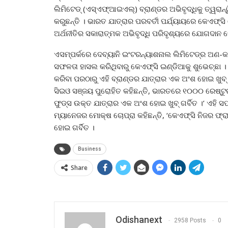
ଲିମିଟେଡ୍ (ଏସ୍‌ଏଫ୍‌ଆଇଏଲ୍‌) ବ୍ରାଣ୍ଡର ଅଭିବୃଦ୍ଧିକୁ ତ୍ୱର
କରୁଛନ୍ତି । ଭାରତ ଯାତ୍ରାର ପରବର୍ତୀ ପର୍ଯ୍ୟାୟରେ କେଏଫ୍‌ସି 
ଅର୍ଥନୀତିର ସକାରାତ୍ମକ ଅଭିବୃଦ୍ଧି ପରିଦୃଶ୍ୟରେ ଯୋଗଦାନ ଦେ
ଏସମ୍ପର୍କରେ ଦେବ୍ୟାନି ଇଂଟରନ୍ୟାଶନାଲ ଲିମିଟେଡ୍‌ର ଅଣ-କା
ସଫଳତା ହାସଲ କରିଥିବାରୁ କେଏଫ୍‌ସି ଇଣ୍ଡିଆକୁ ଶୁଭେଚ୍ଛ
କରିବା ପରଠାରୁ ଏହି ବ୍ରାଣ୍ଡର ଯାତ୍ରାର ଏକ ଅଂଶ ହୋଇ ଖୁବ୍ ଗ
ସିଇଓ ସଞ୍ଜୟ ପୁରୋହିତ କହିଛନ୍ତି, ଭାରତରେ ୧୦୦୦ ରେଷ୍ଟୁର
ଫୁଡ୍‌ସ ଉକ୍ତ ଯାତ୍ରାର ଏକ ଅଂଶ ହୋଇ ଖୁବ୍ ଗର୍ବିତ ।’ ଏହି 
ମ୍ୟାନେଜର ମୋକ୍ଷ ଚୋପ୍ରା କହିଛନ୍ତି, ‘କେଏଫ୍‌ସି ନିଜର ଫ୍
ହୋଇ ଗର୍ବିତ ।
Business
Share
Odishanext
2958 Posts
0