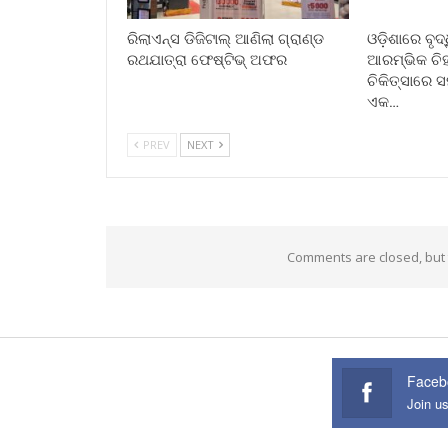
ରିଲାଏନ୍ସ ଡିଜିଟାଲ୍ ଆଣିଲା ଗ୍ରାଣ୍ଡ
ଓଡ଼ିଶାରେ ବୃଦ
ରଥଯାତ୍ରା ଫେଷ୍ଟିଭ୍ ଅଫର
ଆରମ୍ଭିକ ଚିହ
ଚିକିତ୍ସାରେ 
ଏକ…
PREV
NEXT
Comments are closed, but
Faceb
Join u