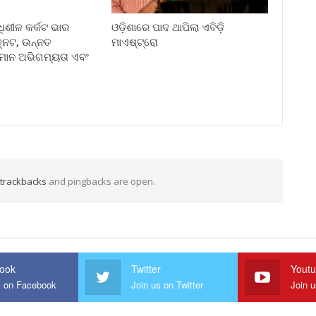
୍ଧିଶୀଳ କର୍କଟ ଭାର
ଓଡ଼ିଶାରେ ପାଦ ଥାପିଲା ଏବିଡ଼ି
୍ନଟ, ଉନ୍ନତ
ମାଏଷ୍ଟ୍ରୋ
ସମାନ ଅଭିଗମ୍ୟତା ଏବଂ
trackbacks
and pingbacks are open.
ook
Twitter
Yout
s on Facebook
Join us on Twitter
Join 