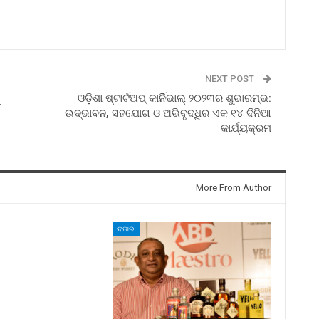
NEXT POST
ଓଡ଼ିଶା ଷ୍ଟାର୍ଟଅପ୍ କାର୍ନିଭାଲ୍ ୨୦୨୩ର ଶୁଭାରମ୍ଭ:
ଉଦ୍ଭାବନ, ସହଯୋଗ ଓ ଅଭିବୃଦ୍ଧିର ଏକ ୧୪ ଦିନିଆ
କାର୍ଯ୍ୟକ୍ରମ
More From Author
ବଜାର