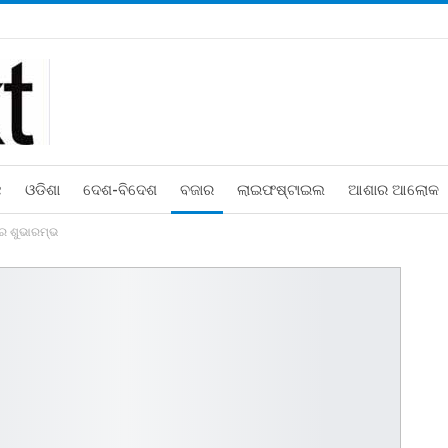
ଛ
ଓଡିଶା
ଦେଶ-ବିଦେଶ
ବଜାର
ଲାଇଫଷ୍ଟାଇଲ
ଆଶାର ଆଲୋକ
‌ର ଶୁଭାରମ୍ଭ