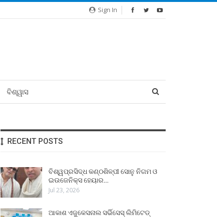
Sign In
ବିଶ୍ୱାସ
RECENT POSTS
ବିଶ୍ୱପ୍ରସିଦ୍ଧ କଣ୍ଠଶିଳ୍ପୀ ସୋନୁ ନିଗମ ଓ
ଇଉଜେନିକ୍ସ ହେୟାର…
Jul 23, 2026
ଆକାଶ ଏଜୁକେସନାଲ ସର୍ଭିସେସ୍ ଲିମିଟେଡ୍