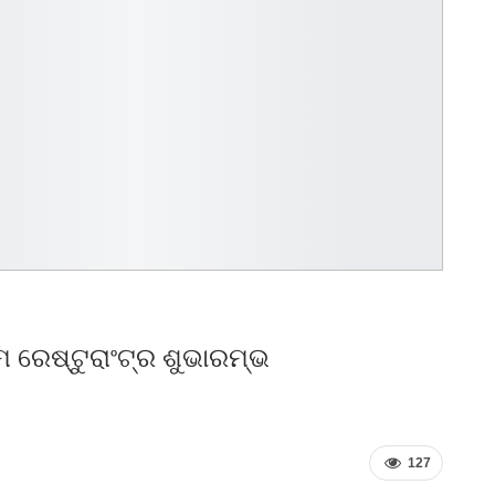
ରେଷ୍ଟୁରାଂଟ୍‌ର ଶୁଭାରମ୍ଭ
127