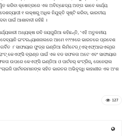
ାନ୍ୱିତ କରିବା କ୍ଷେତ୍ରରେ ଏକ ଅବିଚ୍ଛେଦ୍ୟ ଅଙ୍ଗ ଭାବେ କାର୍ଯ୍ୟ
ଦେଶବ୍ୟାପୀ ୧ ଲକ୍ଷରୁ ଅଧିକ ନିଯୁକ୍ତି ସୃଷ୍ଟି କରିବା, ଭାରତୀୟ
ବା ପାଇଁ ଆଶାବାଦୀ ରହିଛି ।
ର୍ଯ୍ୟକାରୀ ଅଧ୍ୟକ୍ଷ ରବି ଜୟପୁରିଆ କହିଛନ୍ତି, ‘ଏହି ଅତୁଳନୀୟ
ା । ଦେବ୍ୟାନି ଇଂଟରନ୍ୟାଶନାଲରେ ଆମେ ୧୯୯୫ରେ ଭାରତରେ ପ୍ରବେଶ
ର୍ବିତ ।’ ସାଫାୟାର ଫୁଡ୍‌ସ ଇଣ୍ଡିଆ ଲିମିଟେଡ୍ (ଏସ୍‌ଏଫ୍‌ଆଇଏଲ୍‌)ର
ାଂଟ୍ କେଏଫ୍‌ସି ବ୍ରାଣ୍ଡ ପାଇଁ ଏକ ବଡ ସଫଳତା ଅଟେ ଏବଂ ସାଫାୟାର
ସଫଳତା ଉପରେ କେଏଫ୍‌ସି ଇଣ୍ଡିଆ ଓ ପାର୍ଟନର୍ କଂଟ୍ରିଜ୍‌, ଜେନେରାଲ
ରାଂଚାଇଜି ପାର୍ଟନରମାନଙ୍କ ସହିତ ଭାରତର ଅଭିବୃଦ୍ଧି କାହାଣୀର ଏକ ଅଂଶ
127