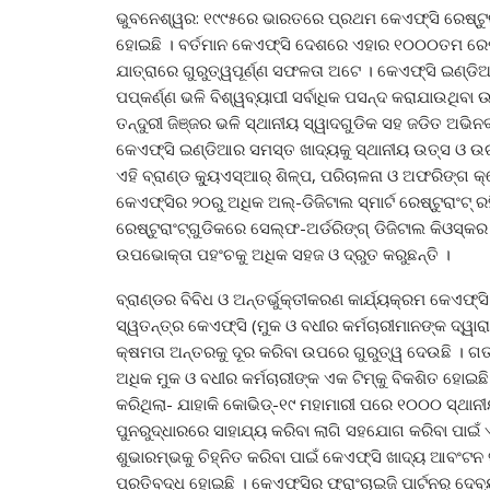
ଭୁବନେଶ୍ୱର: ୧୯୯୫ରେ ଭାରତରେ ପ୍ରଥମ କେଏଫ୍‌ସି ରେଷ୍ଟୁରା
ହୋଇଛି । ବର୍ତମାନ କେଏଫ୍‌ସି ଦେଶରେ ଏହାର ୧୦୦୦ତମ ରେଷ୍ଟ
ଯାତ୍ରାରେ ଗୁରୁତ୍ୱପୂର୍ଣ୍ଣ ସଫଳତା ଅଟେ । କେଏଫ୍‌ସି ଇଣ୍ଡିଆ
ପପ୍‌କର୍ଣ୍ଣ ଭଳି ବିଶ୍ୱବ୍ୟାପୀ ସର୍ବାଧିକ ପସନ୍ଦ କରାଯାଉଥିବା
ତନ୍ଦୁରୀ ଜିଞ୍ଜର ଭଳି ସ୍ଥାନୀୟ ସ୍ୱାଦଗୁଡିକ ସହ ଜଡିତ ଅଭି
କେଏଫ୍‌ସି ଇଣ୍ଡିଆର ସମସ୍ତ ଖାଦ୍ୟକୁ ସ୍ଥାନୀୟ ଉତ୍ସ ଓ 
ଏହି ବ୍ରାଣ୍ଡ କ୍ୟୁଏସ୍‌ଆର୍ ଶିଳ୍ପ, ପରିଚାଳନା ଓ ଅଫରିଙ୍ଗ
କେଏଫ୍‌ସିର ୨୦ରୁ ଅଧିକ ଅଲ୍‌-ଡିଜିଟାଲ ସ୍ମାର୍ଟ ରେଷ୍ଟୁରାଂଟ୍ ର
ରେଷ୍ଟୁରାଂଟ୍‌ଗୁଡିକରେ ସେଲ୍ଫ-ଅର୍ଡରିଙ୍ଗ୍ ଡିଜିଟାଲ କିଓସ୍କର
ଉପଭୋକ୍ତା ପହଂଚକୁ ଅଧିକ ସହଜ ଓ ଦ୍ରୁତ କରୁଛନ୍ତି ।
ବ୍ରାଣ୍ଡର ବିବିଧ ଓ ଅନ୍ତର୍ଭୁକ୍ତୀକରଣ କାର୍ଯ୍ୟକ୍ରମ କେଏଫ୍‌
ସ୍ୱତନ୍ତ୍ର କେଏଫ୍‌ସି (ମୁକ ଓ ବଧୀର କର୍ମଚାରୀମାନଙ୍କ ଦ୍ୱାରା 
କ୍ଷମତା ଅନ୍ତରକୁ ଦୂର କରିବା ଉପରେ ଗୁରୁତ୍ୱ ଦେଉଛି । ଗତ
ଅଧିକ ମୁକ ଓ ବଧୀର କର୍ମଚାରୀଙ୍କ ଏକ ଟିମ୍‌କୁ ବିକଶିତ ହୋଇ
କରିଥିଲା- ଯାହାକି କୋଭିଡ୍‌-୧୯ ମହାମାରୀ ପରେ ୧୦୦୦ ସ୍ଥାନୀ
ପୁନରୁଦ୍ଧାରରେ ସାହାଯ୍ୟ କରିବା ଲାଗି ସହଯୋଗ କରିବା ପାଇଁ
ଶୁଭାରମ୍ଭକୁ ଚିହ୍ନିତ କରିବା ପାଇଁ କେଏଫ୍‌ସି ଖାଦ୍ୟ ଆବଂ
ପ୍ରତିବଦ୍ଧ ହୋଇଛି । କେଏଫ୍‌ସିର ଫ୍ରାଂଚାଇଜି ପାର୍ଟନର୍ ଦେ