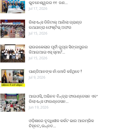
ଭୁବନେଶ୍ୱରର ୧୧ ଜଣ…
Jul 17, 2026
ରିଲାଏନ୍ସ ଡିଜିଟାଲ୍ ଆଣିଲା ଗ୍ରାଣ୍ଡ
ରଥଯାତ୍ରା ଫେଷ୍ଟିଭ୍ ଅଫର
Jul 15, 2026
ରାଉରକେଲାର ପୂର୍ବୀ ଗୁପ୍ତା ସିଙ୍ଗାପୁରର
ଜିଆଇଆଇଏସ୍ ସ୍ମାର୍ଟ…
Jul 15, 2026
ପାଣ୍ଡିଆନଙ୍କ ନାଁ ମୋଦି କହିଥିବେ !
Jul 9, 2026
ଆଇଓସି, ଅଭିନବ ବିନ୍ଦ୍ରା ଫାଉଣ୍ଡେସନ ଏବଂ
ରିଲାଏନ୍ସ ଫାଉଣ୍ଡେସନ…
Jun 19, 2026
ଓଡ଼ିଶାରେ ବୃଦ୍ଧିଶୀଳ କର୍କଟ ଭାର ଆରମ୍ଭିକ
ଚିହ୍ନଟ, ଉନ୍ନତ…