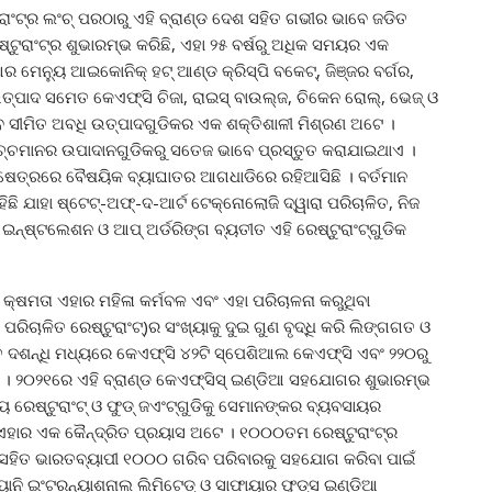
ଂଟ୍‌ର ଲଂଚ୍ ପରଠାରୁ ଏହି ବ୍ରାଣ୍ଡ ଦେଶ ସହିତ ଗଭୀର ଭାବେ ଜଡିତ
ୁରାଂଟ୍‌ର ଶୁଭାରମ୍ଭ କରିଛି, ଏହା ୨୫ ବର୍ଷରୁ ଅଧିକ ସମୟର ଏକ
ର ମେନ୍ୟୁ ଆଇକୋନିକ୍ ହଟ୍ ଆଣ୍ଡ କ୍ରିସ୍ପି ବକେଟ୍‌, ଜିଞ୍ଜର ବର୍ଗର,
 ଉତ୍ପାଦ ସମେତ କେଏଫ୍‌ସି ଚିଜା, ରାଇସ୍ ବାଉଲ୍‌ଜ, ଚିକେନ ରୋଲ୍‌, ଭେଜ୍ ଓ
ନବ ସୀମିତ ଅବଧି ଉତ୍ପାଦଗୁଡିକର ଏକ ଶକ୍ତିଶାଳୀ ମିଶ୍ରଣ ଅଟେ ।
ଉଚ୍ଚମାନର ଉପାଦାନଗୁଡିକରୁ ସତେଜ ଭାବେ ପ୍ରସ୍ତୁତ କରାଯାଇଥାଏ ।
 କ୍ଷେତ୍ରରେ ବୈଷୟିକ ବ୍ୟାଘାତର ଆଗଧାଡିରେ ରହିଆସିଛି । ବର୍ତମାନ
ହିଛି ଯାହା ଷ୍ଟେଟ୍‌-ଅଫ୍‌-ଦ-ଆର୍ଟ ଟେକ୍ନୋଲୋଜି ଦ୍ୱାରା ପରିଚାଳିତ, ନିଜ
 ଇନ୍‌ଷ୍ଟଲେଶନ ଓ ଆପ୍ ଅର୍ଡରିଙ୍ଗ ବ୍ୟତୀତ ଏହି ରେଷ୍ଟୁରାଂଟ୍‌ଗୁଡିକ
ସି କ୍ଷମତା ଏହାର ମହିଳା କର୍ମବଳ ଏବଂ ଏହା ପରିଚାଳନା କରୁଥିବା
ପରିଚାଳିତ ରେଷ୍ଟୁରାଂଟ୍‌)ର ସଂଖ୍ୟାକୁ ଦୁଇ ଗୁଣ ବୃଦ୍ଧି କରି ଲିଙ୍ଗଗତ ଓ
 ଦଶନ୍ଧି ମଧ୍ୟରେ କେଏଫ୍‌ସି ୪୨ଟି ସ୍ପେଶିଆଲ କେଏଫ୍‌ସି ଏବଂ ୨୨୦ରୁ
ଛି । ୨୦୨୧ରେ ଏହି ବ୍ରାଣ୍ଡ କେଏଫ୍‌ସିସ୍ ଇଣ୍ଡିଆ ସହଯୋଗର ଶୁଭାରମ୍ଭ
ୟ ରେଷ୍ଟୁରାଂଟ୍ ଓ ଫୁଡ୍ ଜଏଂଟ୍‌ଗୁଡିକୁ ସେମାନଙ୍କର ବ୍ୟବସାୟର
 ଏହାର ଏକ କୈନ୍ଦ୍ରିତ ପ୍ରୟାସ ଅଟେ । ୧୦୦୦ତମ ରେଷ୍ଟୁରାଂଟ୍‌ର
ଟନ ସହିତ ଭାରତବ୍ୟାପୀ ୧୦୦୦ ଗରିବ ପରିବାରକୁ ସହଯୋଗ କରିବା ପାଇଁ
ବ୍ୟାନି ଇଂଟରନ୍ୟାଶନାଲ ଲିମିଟେଡ୍ ଓ ସାଫାୟାର ଫୁଡ୍‌ସ ଇଣ୍ଡିଆ