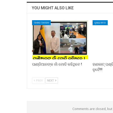
YOU MIGHT ALSO LIKE
ଆଶାର ଆଲୋକ
ମୁଖ୍ୟ ଖବର
ପାଣ୍ଡିଆନଙ୍କ ନାଁ ମୋଦି କହିଥିବେ !
ହାଣକାଟ୍‌ ପଶ
ନୁହେଁ!!!
PREV
NEXT
Comments are closed, but