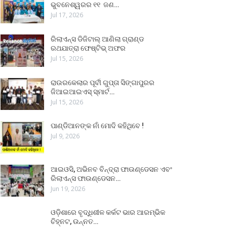
ଭୁବନେଶ୍ୱରର ୧୧ ଜଣ…
Jul 17, 2026
ରିଲାଏନ୍ସ ଡିଜିଟାଲ୍ ଆଣିଲା ଗ୍ରାଣ୍ଡ
ରଥଯାତ୍ରା ଫେଷ୍ଟିଭ୍ ଅଫର
Jul 15, 2026
ରାଉରକେଲାର ପୂର୍ବୀ ଗୁପ୍ତା ସିଙ୍ଗାପୁରର
ଜିଆଇଆଇଏସ୍ ସ୍ମାର୍ଟ…
Jul 15, 2026
ପାଣ୍ଡିଆନଙ୍କ ନାଁ ମୋଦି କହିଥିବେ !
Jul 9, 2026
ଆଇଓସି, ଅଭିନବ ବିନ୍ଦ୍ରା ଫାଉଣ୍ଡେସନ ଏବଂ
ରିଲାଏନ୍ସ ଫାଉଣ୍ଡେସନ…
Jun 19, 2026
ଓଡ଼ିଶାରେ ବୃଦ୍ଧିଶୀଳ କର୍କଟ ଭାର ଆରମ୍ଭିକ
ଚିହ୍ନଟ, ଉନ୍ନତ…