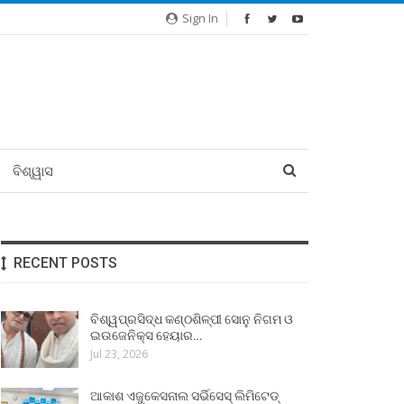
Sign In
ବିଶ୍ୱାସ
RECENT POSTS
ବିଶ୍ୱପ୍ରସିଦ୍ଧ କଣ୍ଠଶିଳ୍ପୀ ସୋନୁ ନିଗମ ଓ
ଇଉଜେନିକ୍ସ ହେୟାର…
Jul 23, 2026
ଆକାଶ ଏଜୁକେସନାଲ ସର୍ଭିସେସ୍ ଲିମିଟେଡ୍