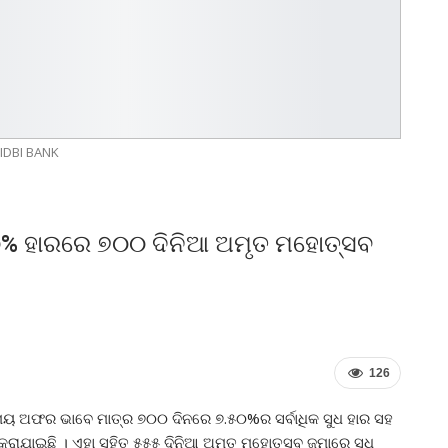
IDBI BANK
୦% ହାରରେ ୭୦୦ ଦିନିଆ ଅମୃତ ମହୋତ୍ସବ
126
ୟ ଅଫର ଭାବେ ମାତ୍ର ୭୦୦ ଦିନରେ ୭.୫୦%ର ସର୍ବାଧିକ ସୁଧ ହାର ସହ
ରାଯାଇଛି । ଏହା ସହିତ ୫୫୫ ଦିନିଆ ଅମୃତ ମହୋତ୍ସବ ଜମାରେ ସୁଧ