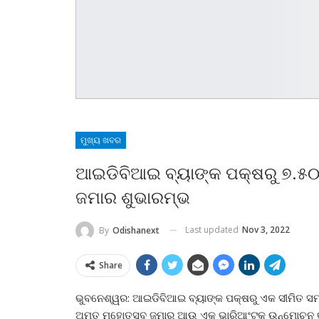
ମୁଖ୍ୟ ଖବର
ଆଇଡିବିଆଇ ବ୍ୟାଙ୍କ ପକ୍ଷରୁ ୭.୫
ଜମାର ଶୁଭାରମ୍ଭ
Last updated
Nov 3, 2022
By
Odishanext
Share
ଭୁବନେଶ୍ୱର: ଆଇଡିବିଆଇ ବ୍ୟାଙ୍କ ପକ୍ଷରୁ ଏକ ସୀମିତ ସମ
ଅମୃତ ମହୋତ୍ସବ ଜମାର ଆଉ ଏକ ଭାରିଆଂଟ୍‌କୁ ଉନ୍ମୋଚନ କ