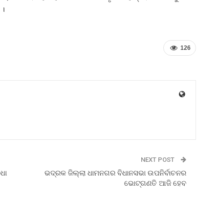
 ।
126
NEXT POST
ିଧା
ଭଦ୍ରକ ଜିଲ୍ଲା ଧାମନଗର ବିଧାନସଭା ଉପନିର୍ବାଚନର
ଭୋଟ୍‍ଗଣତି ଆଜି ହେବ