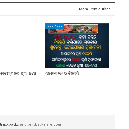
More From Author
BUSINESS
୍ଚିମବଙ୍ଗରେ ନୂଆ କଥା
ବେଙ୍ଗଲରେ ବିଜେପି
trackbacks
and pingbacks are open.