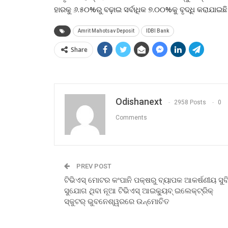
ହାରକୁ ୬.୫୦%ରୁ ବଢ଼ାଇ ସର୍ବାଧିକ ୭.୦୦%କୁ ବୃଦ୍ଧି କରାଯାଇଛି
Amrit Mahotsav Deposit
IDBI Bank
Share
Odishanext
2958 Posts
0
Comments
PREV POST
ଟିଭିଏସ୍ ମୋଟର କଂପାନି ପକ୍ଷରୁ ବ୍ୟାପକ ଆକର୍ଷଣୀୟ ସୁବ
ସୁଯୋଗ ଥିବା ନୂଆ ଟିଭିଏସ୍ ଆଇକ୍ୟୁବ୍ ଇଲେକ୍ଟ୍ରିକ୍
ସ୍କୁଟର୍ ଭୁବନେଶ୍ୱରରେ ଉନ୍ମୋଚିତ