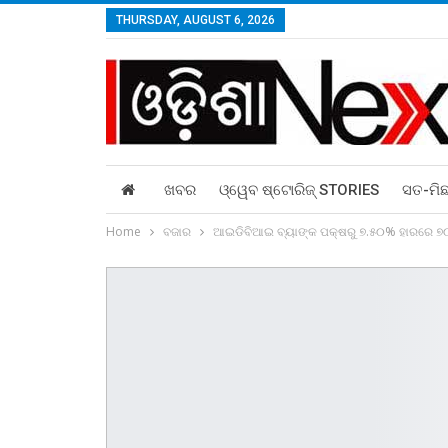
THURSDAY, AUGUST 6, 2026
ଖବର
ଓ୍ୱେବ ଷ୍ଟୋରିଜ୍‌ STORIES
ସତ-ମି
Home
ବଜାର
ଆଇଡିବିଆଇ ବ୍ୟାଙ୍କ ପକ୍ଷରୁ ୭.୫୦% ହାରରେ ୭୦