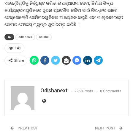
ଏଜେନ୍ସିଗୁଡିକୁ ନିର୍ଦ୍ଧିଷ୍ଟ କରିବା,ଉପସ୍ଥାପନା ଦେବା, ନିର୍ମାଣ ଶିଳ୍ପ
କାର୍ଯ୍ୟକ୍ରମଗୁଡିକରେ ସୂଚନା ପ୍ରଦର୍ଶିତ କରିବା ପାଇଁ ନିରନ୍ତର ଭାବେ
ଟେକ୍ନୋଲୋଜି ସେମିନାରଗୁଡିକର ଆୟୋଜନ କରୁଛି ଏବଂ ଗାଲ୍‌ଭାନାଇଜ୍‌ଡ
ରେବାର ଫୋକସ୍ ଗ୍ରୁପ୍‌ର ଶୁଭାରମ୍ଭ କରିଛି ।
odianews
odisha
141
Share
Odishanext
2958 Posts
0 Comments
PREV POST
NEXT POST