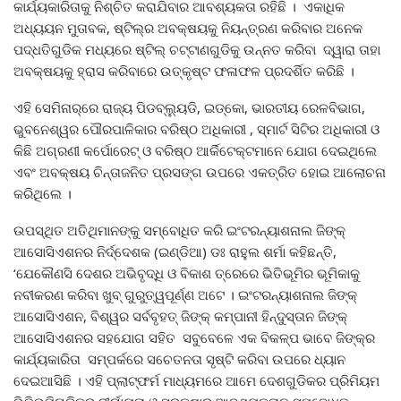
କାର୍ଯ୍ୟକାରିତାକୁ ନିଶ୍ଚିତ କରାଯିବାର ଆବଶ୍ୟକତା ରହିଛି । ଏକାଧିକ
ଅଧ୍ୟୟନ ମୁତାବକ, ଷ୍ଟିଲ୍‌ର ଅବକ୍ଷୟକୁ ନିୟନ୍ତ୍ରଣ କରିବାର ଅନେକ
ପଦ୍ଧତିଗୁଡିକ ମଧ୍ୟରେ ଷ୍ଟିଲ୍ ଚଟ୍ଟାଣଗୁଡିକୁ ଉନ୍ନତ କରିବା ଦ୍ୱାରା ତାହା
ଅବକ୍ଷୟକୁ ହ୍ରାସ କରିବାରେ ଉତ୍କୃଷ୍ଟ ଫଳାଫଳ ପ୍ରଦର୍ଶିତ କରିଛି ।
ଏହି ସେମିନାର୍‌ରେ ରାଜ୍ୟ ପିଡବ୍ଲ୍ୟୁଡି, ଇଡ୍‌କୋ, ଭାରତୀୟ ରେଳବିଭାଗ,
ଭୁବନେଶ୍ୱର ପୌରପାଳିକାର ବରିଷ୍ଠ ଅଧିକାରୀ , ସ୍ମାର୍ଟ ସିଟିର ଅଧିକାରୀ ଓ
କିଛି ଅଗ୍ରଣୀ କର୍ପୋରେଟ୍ ଓ ବରିଷ୍ଠ ଆର୍କିଟେକ୍ଟମାନେ ଯୋଗ ଦେଇଥିଲେ
ଏବଂ ଅବକ୍ଷୟ ଚିନ୍ତାଜନିତ ପ୍ରସଙ୍ଗ ଉପରେ ଏକତ୍ରିତ ହୋଇ ଆଲୋଚନା
କରିଥିଲେ ।
ଉପସ୍ଥିତ ଅତିଥିମାନଙ୍କୁ ସମ୍ବୋଧିତ କରି ଇଂଟରନ୍ୟାଶନାଲ ଜିଙ୍କ୍
ଆସୋସିଏଶନର ନିର୍ଦ୍ଦେଶକ (ଇଣ୍ଡିଆ) ଡଃ ରାହୁଲ ଶର୍ମା କହିଛନ୍ତି,
‘ଯେକୌଣସି ଦେଶର ଅଭିବୃଦ୍ଧି ଓ ବିକାଶ ତ୍ରେରେ ଭିତିଭୂମିର ଭୂମିକାକୁ
ନବୀକରଣ କରିବା ଖୁବ୍ ଗୁରୁତ୍ୱପୂର୍ଣ୍ଣ ଅଟେ । ଇଂଟରନ୍ୟାଶନାଲ ଜିଙ୍କ୍
ଆସୋସିଏଶନ, ବିଶ୍ୱର ସର୍ବବୃହତ୍ ଜିଙ୍କ୍ କମ୍ପାନୀ ହିନ୍ଦୁସ୍ତାନ ଜିଙ୍କ୍
ଆସୋସିଏଶନର ସହଯୋଗ ସହିତ ସବୁବେଳେ ଏକ ବିକଳ୍ପ ଭାବେ ଜିଙ୍କ୍‌ର
କାର୍ଯ୍ୟକାରିତା ସମ୍ପର୍କରେ ସଚେତନତା ସୃଷ୍ଟି କରିବା ଉପରେ ଧ୍ୟାନ
ଦେଇଆସିଛି । ଏହି ପ୍ଲାଟ୍‌ଫର୍ମ ମାଧ୍ୟମରେ ଆମେ ଦେଶଗୁଡିକର ପ୍ରିମିୟମ