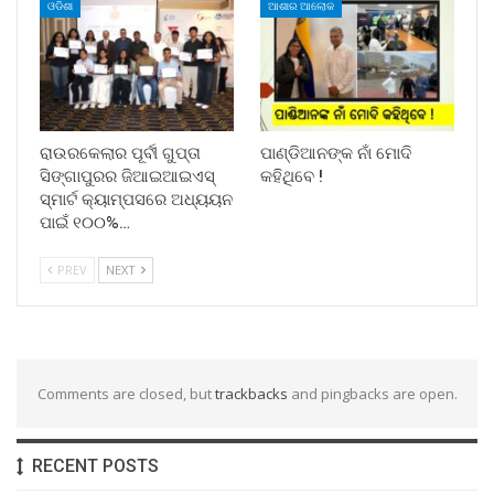
ଓଡିଶା
ଆଶାର ଆଲୋକ
ରାଉରକେଲାର ପୂର୍ବୀ ଗୁପ୍ତା
ପାଣ୍ଡିଆନଙ୍କ ନାଁ ମୋଦି
ସିଙ୍ଗାପୁରର ଜିଆଇଆଇଏସ୍
କହିଥିବେ !
ସ୍ମାର୍ଟ କ୍ୟାମ୍ପସରେ ଅଧ୍ୟୟନ
ପାଇଁ ୧୦୦%…
PREV
NEXT
Comments are closed, but
trackbacks
and pingbacks are open.
RECENT POSTS