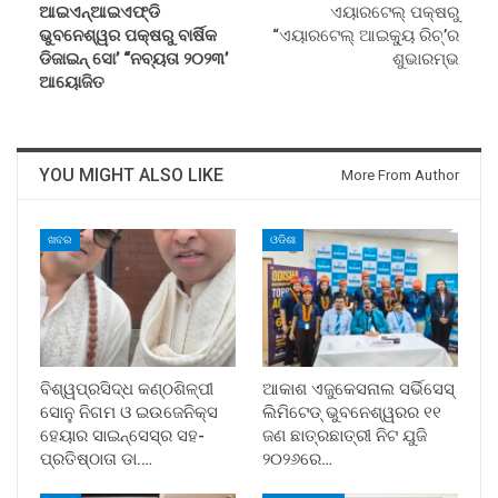
ଆଇଏନ୍‌ଆଇଏଫ୍‌ଡି
ଏୟାରଟେଲ୍ ପକ୍ଷରୁ
ଭୁବନେଶ୍ୱର ପକ୍ଷରୁ ବାର୍ଷିକ
“ଏୟାରଟେଲ୍ ଆଇକ୍ୟୁ ରିଚ୍‌’ର
ଡିଜାଇନ୍ ସୋ’ “ନବ୍ୟତା ୨୦୨୩’
ଶୁଭାରମ୍ଭ
ଆୟୋଜିତ
YOU MIGHT ALSO LIKE
More From Author
ଖବର
ଓଡିଶା
ବିଶ୍ୱପ୍ରସିଦ୍ଧ କଣ୍ଠଶିଳ୍ପୀ
ଆକାଶ ଏଜୁକେସନାଲ ସର୍ଭିସେସ୍
ସୋନୁ ନିଗମ ଓ ଇଉଜେନିକ୍ସ
ଲିମିଟେଡ୍ ଭୁବନେଶ୍ୱରର ୧୧
ହେୟାର ସାଇନ୍ସେସ୍ର ସହ-
ଜଣ ଛାତ୍ରଛାତ୍ରୀ ନିଟ ଯୁଜି
ପ୍ରତିଷ୍ଠାତା ଡା.…
୨୦୨୬ରେ…