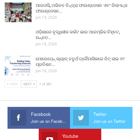
ଆଇଓସି, ଅଭିନବ ବିନ୍ଦ୍ରା ଫାଉଣ୍ଡେସନ ଏବଂ ରିଲାଏନ୍ସ
ଫାଉଣ୍ଡେସନ…
Jun 19, 2026
ଓଡ଼ିଶାରେ ବୃଦ୍ଧିଶୀଳ କର୍କଟ ଭାର ଆରମ୍ଭିକ ଚିହ୍ନଟ,
ଉନ୍ନତ…
Jun 18, 2026
ମୋରେପେନ୍ ଲ୍ୟାବ୍ ଚତୁର୍ଥ ତ୍ରୈମାସିକରେ ନିଟ୍ ଲାଭ ୬୯
ପ୍ରତିଶତ…
Jun 16, 2026
PREV
NEXT
1 of 381
Facebook
Twitter
Join us on Facebook
Join us on Twitter
Youtube