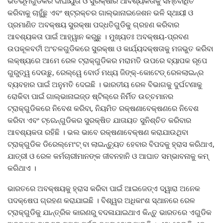
ଭିତିଭୂମିଗୁଡିକର ଦୀର୍ଘାୟୁତା ଓ ସୁରକ୍ଷାର ଆବଶ୍ୟକତାକୁ ସମ୍ବୋଧିତ
କରିବାକୁ ଚାହୁଁଛୁ ଏବଂ ଷ୍ଟ୍ରକ୍‌ଚର ଗାଲ୍‌ଭାନାଇଜେଶନ ଭଳି ସ୍ଥାୟୀ ଓ
ପ୍ରମାଣିତ ଅବକ୍ଷୟ ସୁରକ୍ଷା ପଦ୍ଧତିଗୁଡିକୁ ଗ୍ରହଣ କରିବାର
ଆବଶ୍ୟକତା ପାଇଁ ଆହ୍ୱାନ କରୁଛୁ । ମୁଖ୍ୟତଃ ଅବକ୍ଷୟ-ପ୍ରବଣ
ଉପକୂଳବର୍ତୀ ଅଂଚଳଗୁଡିକରେ ସୁରକ୍ଷା ଓ କାର୍ଯ୍ୟଦକ୍ଷତାକୁ ମଜଭୁତ କରିବା
ଲକ୍ଷ୍ୟରେ ଆମେ ରେଳ ଟ୍ରାକ୍‌ଗୁଡିକର ମରାମତି ଉପରେ ବ୍ୟାପକ ରୂପେ
ଗୁରୁତ୍ୱ ଦେଉଛୁ, ରେଲ୍‌ୱେ ବୋର୍ଡ ମଧ୍ୟ ଜିଙ୍କ୍‌-କୋଟେଡ୍ ରେଳଲାଇନ୍‌ର
ବ୍ୟବହାର ପାଇଁ ଅନୁମତି ଦେଇଛି । ଭାରତୀୟ ରେଳ ବିଭାଗକୁ ଦୁର୍ଘଟଣାକୁ
ରୋକିବା ପାଇଁ ଗାଲ୍‌ଭାନାଇଜ୍‌ଡ ଷ୍ଟିଲ୍‌ରେ ନିର୍ମିତ ଉଚ୍ଚମାନର
ଟ୍ରାକ୍‌ଗୁଡିକରେ ନିବେଶ କରିବା, ନିୟମିତ ରକ୍ଷଣାବେକ୍ଷଣରେ ନିବେଶ
କରିବା ଏବଂ ଟ୍ରେନ୍‌ଗୁଡିକର ସୁରକ୍ଷିତ ଯାତାୟତ ସୁନିଶ୍ଚିତ କରିବାର
ଆବଶ୍ୟକତା ରହିଛି । ଭଲ ଭାବେ ରକ୍ଷଣାବେକ୍ଷଣ କରାଯାଉଥିବା
ଟ୍ରାକ୍‌ଗୁଡିକ ଡିରେଲ୍‌ମେଂଟ୍ ବା ଲାଇନ୍‌ଚ୍ୟୁତ ହେବାର ବିପଦକୁ ହ୍ରାସ କରିଥାଏ,
ଯାତ୍ରୀ ଓ ରେଳ କର୍ମଚାରୀମାନଙ୍କ ଜୀବନହାନି ଓ ଆଘାତ ସମ୍ଭାବନାକୁ କମ୍
କରିଥାଏ ।
ଭାରତରେ ଅବକ୍ଷୟକୁ ହ୍ରାସ କରିବା ପାଇଁ ଆଇଜେଡ୍‌ଏ ଦ୍ୱାରା ଅନେକ
ପଦକ୍ଷେପ ଗ୍ରହଣ କରାଯାଇଛି । ବିଶ୍ୱର ଅଧିକାଂଶ ସ୍ଥାନରେ ରେଳ
ଟ୍ରାକ୍‌ଗୁଡିକୁ ଯାନ୍ତ୍ରିକ କାରଣରୁ ବଦଳାଯାଇଥାଏ କିନ୍ତୁ ଭାରତରେ ଏଗୁଡିକ