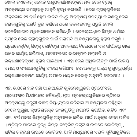
ଖୋଲା ଟଏଲେଟ୍ ସମେତ ପଶୁପକ୍ଷୀମାନଙ୍କର ମଳ ରେଳ ଟ୍ରାକ୍
ଅବକ୍ଷୟର ସମସ୍ୟାକୁ ଆହୁରି ବୃଦ୍ଧି କରାଉଛି । ରେଳ ଟ୍ରାକ୍‌ଗୁଡିକର
ଜୀବନକାଳ ୧୨ ବର୍ଷ ହେବା ଉଚିତ କିନ୍ତୁ ଅବକ୍ଷୟ ସମସ୍ୟା କାରଣରୁ ରେଳ
ଟ୍ରାକ୍‌ଗୁଡିକୁ ପ୍ରତି ଦୁଇ ବର୍ଷରେ ଥରେ ବଦଳାଇବାକୁ ପଡୁଛି ବୋଲି
ରେଳବିଭାଗର ଅଧିକାରୀମାନେ କହିଛନ୍ତି । ରେଳଲାଇନ୍‌ରେ ଜିଙ୍କ୍ ଥର୍ମାଲ
ସ୍ପ୍ରେ ରେଳ ଟ୍ରାକ୍‌ଗୁଡିକ ପାଇଁ ମରାମତି ଆବଶ୍ୟକତାକୁ ହ୍ରାସ କରୁଛି ।
ପ୍ରୋଟେକ୍ଟିଭ୍ ଜିଙ୍କ୍ କୋଟିଙ୍ଗ୍ ଅବକ୍ଷୟ ବିରୋଧରେ ଏକ ଦୀର୍ଘାବଧି ଢାଲ
ଭାବେ କାର୍ଯ୍ୟ କରିଥାଏ, ଯାହାଫଳରେ ବାରମ୍ବାର ମରାମତି ଓ
ରକ୍ଷଣାବେକ୍ଷଣ ହ୍ରାସ ପାଇଥାଏ । ଏହା ରେଳ ଅଧିକାରୀଙ୍କ ପାଇଁ ଉଭୟ
ସମୟ ଓ ସଂଶାଧନଗୁଡିକୁ ସଂଚୟ କରିଥାଏ, ସେମାନଙ୍କୁ ଅନ୍ୟ ଗୁରୁତ୍ୱପୂର୍ଣ୍ଣ
ରକ୍ଷଣାବେକ୍ଷଣ କାର୍ଯ୍ୟ ଉପରେ ଧ୍ୟାନ ଦେବାକୁ ଅନୁମତି ଦେଇଥାଏ ।
ଏହା ଉପରେ ମତ ରଖି ଆଇଆଇଟି ଭୁବନେଶ୍ୱରର ପ୍ରଫେସର,
ପ୍ରଫେସର ପି.ଦୀନାକର କହିଛନ୍ତି, ନୂଆ ପ୍ରକଳ୍ପଗୁଡିକରେ ଷ୍ଟିଲର
ଅବକ୍ଷୟକୁ ଜରୁରୀ ଭାବେ ନିୟନ୍ତ୍ରଣ କରିବାର ଆବଶ୍ୟକତା ରହିଥିବା
ବେଳେ ପୁରୁଣା, କ୍ଷତିଗ୍ରସ୍ତ ଢାଂଚାଗୁଡିକୁ ମରାମତି କରାଯିବା ଉଚିତ ଏବଂ
ଏହା ବର୍ତମାନର ନିୟମଗୁଡିକୁ ଅନୁପାଳନ କରିବା ପାଇଁ ଅନୁକୂଳ ହେବା ଉଚିତ
। ଷ୍ଟିଲ୍‌ର ମାନରେ ବୃଦ୍ଧି କିମ୍ବା କଂକ୍ରିଟ୍ ଚଟ୍ଟାଣ ଉପରେ କୋଟିଙ୍ଗ୍ ,
ଷ୍ଟିଲ ଚଟ୍ଟାଣ ଉପରେ କୋଟିଙ୍ଗ ଆଦି ମାଧ୍ୟମରେ ଏଭଳି ସୁବିଧାଗୁଡିକର