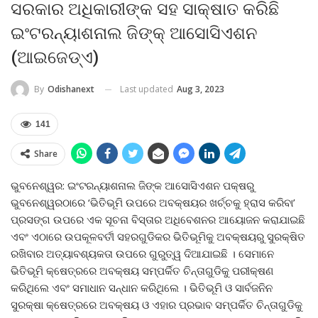
ସରକାର ଅଧିକାରୀଙ୍କ ସହ ସାକ୍ଷାତ କରିଛି
ଇଂଟରନ୍ୟାଶନାଲ ଜିଙ୍କ୍ ଆସୋସିଏଶନ
(ଆଇଜେଡ୍‌ଏ)
Last updated
Aug 3, 2023
By
Odishanext
141
Share
ଭୁବନେଶ୍ୱର: ଇଂଟରନ୍ୟାଶନାଲ ଜିଙ୍କ ଆସୋସିଏଶନ ପକ୍ଷରୁ
ଭୁବନେଶ୍ୱରଠାରେ ‘ଭିତିଭୂମି ଉପରେ ଅବକ୍ଷୟର ଖର୍ଚ୍ଚକୁ ହ୍ରାସ କରିବା’
ପ୍ରସଙ୍ଗ ଉପରେ ଏକ ସୂଚନା ବିସ୍ତାର ଅଧିବେଶନର ଆୟୋଜନ କରାଯାଇଛି
ଏବଂ ଏଠାରେ ଉପକୂଳବର୍ତୀ ସହରଗୁଡିକର ଭିତିଭୂମିକୁ ଅବକ୍ଷୟରୁ ସୁରକ୍ଷିତ
ରଖିବାର ଅତ୍ୟାବଶ୍ୟକତା ଉପରେ ଗୁରୁତ୍ୱ ଦିଆଯାଇଛି । ସେମାନେ
ଭିତିଭୂମି କ୍ଷେତ୍ରରେ ଅବକ୍ଷୟ ସମ୍ପର୍କିତ ଚିନ୍ତାଗୁଡିକୁ ପରୀକ୍ଷଣ
କରିଥିଲେ ଏବଂ ସମାଧାନ ସନ୍ଧାନ କରିଥିଲେ । ଭିତିଭୂମି ଓ ସାର୍ବଜନିନ
ସୁରକ୍ଷା କ୍ଷେତ୍ରରେ ଅବକ୍ଷୟ ଓ ଏହାର ପ୍ରଭାବ ସମ୍ପର୍କିତ ଚିନ୍ତାଗୁଡିକୁ