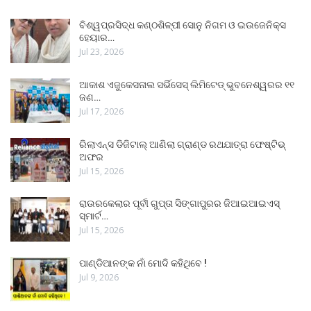
ବିଶ୍ୱପ୍ରସିଦ୍ଧ କଣ୍ଠଶିଳ୍ପୀ ସୋନୁ ନିଗମ ଓ ଇଉଜେନିକ୍ସ
ହେୟାର…
Jul 23, 2026
ଆକାଶ ଏଜୁକେସନାଲ ସର୍ଭିସେସ୍ ଲିମିଟେଡ୍ ଭୁବନେଶ୍ୱରର ୧୧
ଜଣ…
Jul 17, 2026
ରିଲାଏନ୍ସ ଡିଜିଟାଲ୍ ଆଣିଲା ଗ୍ରାଣ୍ଡ ରଥଯାତ୍ରା ଫେଷ୍ଟିଭ୍
ଅଫର
Jul 15, 2026
ରାଉରକେଲାର ପୂର୍ବୀ ଗୁପ୍ତା ସିଙ୍ଗାପୁରର ଜିଆଇଆଇଏସ୍
ସ୍ମାର୍ଟ…
Jul 15, 2026
ପାଣ୍ଡିଆନଙ୍କ ନାଁ ମୋଦି କହିଥିବେ !
Jul 9, 2026