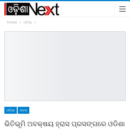
Home
ଓଡିଶା
ଓଡିଶା
ଖବର
ଭିତିଭୂମି ଅବକ୍ଷୟ ହ୍ରାସ ପ୍ରସଙ୍ଗରେ ଓଡିଶା