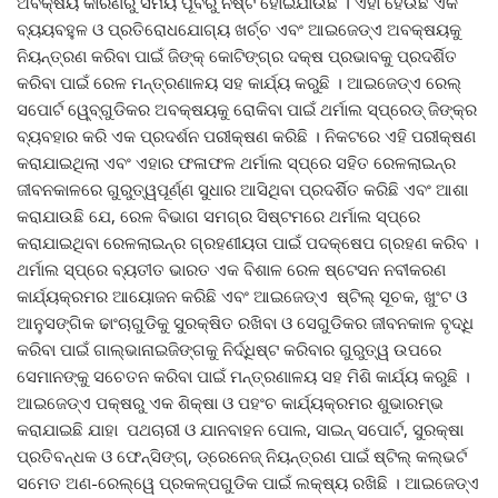
ଅବକ୍ଷୟ କାରଣରୁ ସମୟ ପୂର୍ବରୁ ନଷ୍ଟ ହୋଇଯାଉଛି । ଏହା ହେଉଛି ଏକ
ବ୍ୟୟବହୁଳ ଓ ପ୍ରତିରୋଧଯୋଗ୍ୟ ଖର୍ଚ୍ଚ ଏବଂ ଆଇଜେଡ୍‌ଏ ଅବକ୍ଷୟକୁ
ନିୟନ୍ତ୍ରଣ କରିବା ପାଇଁ ଜିଙ୍କ୍ କୋଟିଙ୍ଗ୍‌ର ଦକ୍ଷ ପ୍ରଭାବକୁ ପ୍ରଦର୍ଶିତ
କରିବା ପାଇଁ ରେଳ ମନ୍ତ୍ରଣାଳୟ ସହ କାର୍ଯ୍ୟ କରୁଛି । ଆଇଜେଡ୍‌ଏ ରେଲ୍
ସପୋର୍ଟ ୱେ୍‌ବ୍‌ଗୁଡିକର ଅବକ୍ଷୟକୁ ରୋକିବା ପାଇଁ ଥର୍ମାଲ ସ୍ପ୍ରେଡ୍ ଜିଙ୍କ୍‌ର
ବ୍ୟବହାର କରି ଏକ ପ୍ରଦର୍ଶନ ପରୀକ୍ଷଣ କରିଛି । ନିକଟରେ ଏହି ପରୀକ୍ଷଣ
କରାଯାଇଥିଲା ଏବଂ ଏହାର ଫଳାଫଳ ଥର୍ମାଲ ସ୍ପ୍ରେ ସହିତ ରେଳଲାଇନ୍‌ର
ଜୀବନକାଳରେ ଗୁରୁତ୍ୱପୂର୍ଣ୍ଣ ସୁଧାର ଆସିଥିବା ପ୍ରଦର୍ଶିତ କରିଛି ଏବଂ ଆଶା
କରାଯାଉଛି ଯେ, ରେଳ ବିଭାଗ ସମଗ୍ର ସିଷ୍ଟମରେ ଥର୍ମାଲ ସ୍ପ୍ରେ
କରାଯାଇଥିବା ରେଳଲାଇନ୍‌ର ଗ୍ରହଣୀୟତା ପାଇଁ ପଦକ୍ଷେପ ଗ୍ରହଣ କରିବ ।
ଥର୍ମାଲ ସ୍ପ୍ରେ ବ୍ୟତୀତ ଭାରତ ଏକ ବିଶାଳ ରେଳ ଷ୍ଟେସନ ନବୀକରଣ
କାର୍ଯ୍ୟକ୍ରମର ଆୟୋଜନ କରିଛି ଏବଂ ଆଇଜେଡ୍‌ଏ ଷ୍ଟିଲ୍ ସୂଚକ, ଖୁଂଟ ଓ
ଆନୁସଙ୍ଗିକ ଢାଂଚାଗୁଡିକୁ ସୁରକ୍ଷିତ ରଖିବା ଓ ସେଗୁଡିକର ଜୀବନକାଳ ବୃଦ୍ଧି
କରିବା ପାଇଁ ଗାଲ୍‌ଭାନାଇଜିଙ୍ଗକୁ ନିର୍ଦ୍ଧିଷ୍ଟ କରିବାର ଗୁରୁତ୍ୱ ଉପରେ
ସେମାନଙ୍କୁ ସଚେତନ କରିବା ପାଇଁ ମନ୍ତ୍ରଣାଳୟ ସହ ମିଶି କାର୍ଯ୍ୟ କରୁଛି ।
ଆଇଜେଡ୍‌ଏ ପକ୍ଷରୁ ଏକ ଶିକ୍ଷା ଓ ପହଂଚ କାର୍ଯ୍ୟକ୍ରମର ଶୁଭାରମ୍ଭ
କରାଯାଇଛି ଯାହା ପଥଚାରୀ ଓ ଯାନବାହନ ପୋଲ, ସାଇନ୍ ସପୋର୍ଟ, ସୁରକ୍ଷା
ପ୍ରତିବନ୍ଧକ ଓ ଫେନ୍ସିଙ୍ଗ୍‌, ଡ୍ରେନେଜ୍ ନିୟନ୍ତ୍ରଣ ପାଇଁ ଷ୍ଟିଲ୍ କଲ୍‌ଭର୍ଟ
ସମେତ ଅଣ-ରେଲ୍‌ୱେ ପ୍ରକଳ୍ପଗୁଡିକ ପାଇଁ ଲକ୍ଷ୍ୟ ରଖିଛି । ଆଇଜେଡ୍‌ଏ