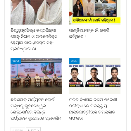
ବିଶ୍ୱପ୍ରସିଦ୍ଧ କଣ୍ଠଶିଳ୍ପୀ
ପାଣ୍ଡିଆନଙ୍କ ନାଁ ମୋଦି
ସୋନୁ ନିଗମ ଓ ଇଉଜେନିକ୍ସ
କହିଥିବେ !
ହେୟାର ସାଇନ୍ସେସ୍ର ସହ-
ପ୍ରତିଷ୍ଠାତା ଡା.…
ଖବର
ଖବର
ଛତିଶଗଡ଼ ପର୍ଯ୍ୟଟନ ବୋର୍ଡ
ଚଳିତ ବିଏସଇ ଦଶମ ଶ୍ରେଣୀ
ପକ୍ଷରୁ ଭୁବନେଶ୍ୱର
ପରୀକ୍ଷାରେ ପିଡବ୍ଲ୍ୟୁ
ରୋଡ୍‌ଶୋ’ରେ ବିଭିନ୍ନ
ଛାତ୍ରଛାତ୍ରୀଙ୍କ ଚମତ୍କାର
ପର୍ଯ୍ୟଟନ ସୁଯୋଗର ପ୍ରଦର୍ଶନ
ସଫଳତା
PREV
NEXT