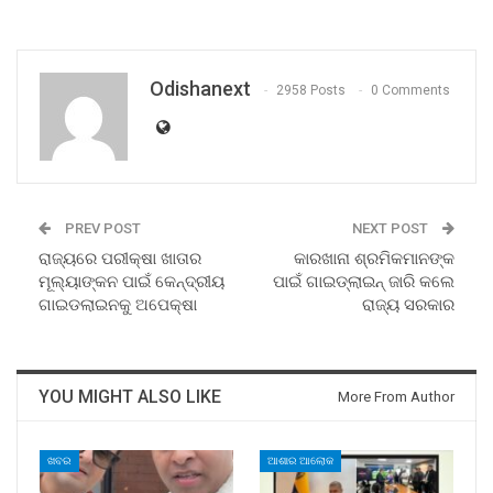
Odishanext
2958 Posts
0 Comments
PREV POST
NEXT POST
ରାଜ୍ୟରେ ପରୀକ୍ଷା ଖାତାର
କାରଖାନା ଶ୍ରମିକମାନଙ୍କ
ମୂଲ୍ୟାଙ୍କନ ପାଇଁ କେନ୍ଦ୍ରୀୟ
ପାଇଁ ଗାଇଡ୍‌ଲାଇନ୍‌ ଜାରି କଲେ
ଗାଇଡଲାଇନକୁ ଅପେକ୍ଷା
ରାଜ୍ୟ ସରକାର
YOU MIGHT ALSO LIKE
More From Author
ଖବର
ଆଶାର ଆଲୋକ