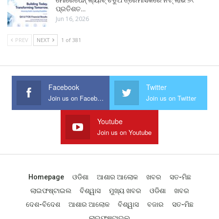
ମୋରେପେନ୍ ଲ୍ୟାବ୍ ଚତୁର୍ଥ ତ୍ରୈମାସିକରେ ନିଟ୍ ଲାଭ ୬୯
ପ୍ରତିଶତ…
Jun 16, 2026
PREV
NEXT
1 of 381
Facebook
Twitter
Join us on Facebook
Join us on Twitter
Youtube
Join us on Youtube
Homepage
ଓଡିଶା
ଆଶାର ଆଲୋକ
ଖବର
ସତ-ମିଛ
ଲାଇଫଷ୍ଟାଇଲ
ବିଶ୍ୱାସ
ମୁଖ୍ୟ ଖବର
ଓଡିଶା
ଖବର
ଦେଶ-ବିଦେଶ
ଆଶାର ଆଲୋକ
ବିଶ୍ୱାସ
ବଜାର
ସତ-ମିଛ
ଲାଇଫଷ୍ଟାଇଲ