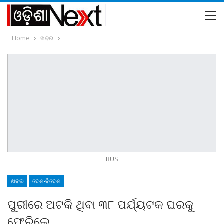
Home
ଖବର
BUS
ଖବର
ଦେଶ-ବିଦେଶ
ପୁରୀରେ ଅଟକି ଥିବା ୩୮ ପର୍ଯ୍ୟଟକ ଘରକୁ
ଫେରିଲେ