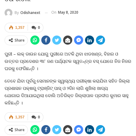
On
May 8, 2020
By
Odishanext
1,357
0
Share
ପୁରୀ – ଲକ୍‍ ଡାଉନ ଯୋଗୁ ପୁରୀରେ ଅଟକି ଥିବା ଝାଡଖଣ୍ଡ, ବିହାର ଓ
ଉତ୍ତର ପ୍ରଦେଶର ୩୮ ଜଣ ପର୍ଯ୍ୟଟକ ସ୍ୱତନ୍ତ୍ର ବସ୍‍ ଯୋଗେ ନିଜ ନିଜର
ଘରକୁ ଫେରିଛନ୍ତି ।
ତେବେ ଯିବା ପୂର୍ବରୁ ସେମାନଙ୍କ ସ୍ୱାସ୍ଥ୍ୟ ପରୀକ୍ଷା କରାଯିବା ସହିତ ଜିଲ୍ଲା
ପ୍ରଶାସନ ପକ୍ଷରୁ ଟ୍ରାଞ୍ଜିଟ୍‍ ପାସ୍‍ ଓ ୨ଦିନ ଲାଗି ଶୁଖିଲା ଖାଦ୍ୟ
ଯୋଗାଇ ଦିଆଯାଇଥିଲା ବୋଲି ଅତିରିକ୍ତ ଜିଲ୍ଲାପାଳ ପ୍ରଦୀପ କୁମାର ସାହୁ
କହିଛନ୍ତି ।
1,357
0
Share