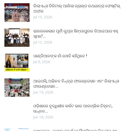
ରିଲାଏନ୍ସ ଡିଜିଟାଲ୍ ଆଣିଲା ଗ୍ରାଣ୍ଡ ରଥଯାତ୍ରା ଫେଷ୍ଟିଭ୍
ଅଫର
Jul 15, 2026
ରାଉରକେଲାର ପୂର୍ବୀ ଗୁପ୍ତା ସିଙ୍ଗାପୁରର ଜିଆଇଆଇଏସ୍
ସ୍ମାର୍ଟ…
Jul 15, 2026
ପାଣ୍ଡିଆନଙ୍କ ନାଁ ମୋଦି କହିଥିବେ !
Jul 9, 2026
ଆଇଓସି, ଅଭିନବ ବିନ୍ଦ୍ରା ଫାଉଣ୍ଡେସନ ଏବଂ ରିଲାଏନ୍ସ
ଫାଉଣ୍ଡେସନ…
Jun 19, 2026
ଓଡ଼ିଶାରେ ବୃଦ୍ଧିଶୀଳ କର୍କଟ ଭାର ଆରମ୍ଭିକ ଚିହ୍ନଟ,
ଉନ୍ନତ…
Jun 18, 2026