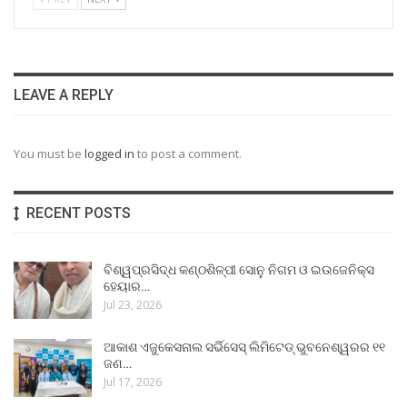
LEAVE A REPLY
You must be
logged in
to post a comment.
RECENT POSTS
ବିଶ୍ୱପ୍ରସିଦ୍ଧ କଣ୍ଠଶିଳ୍ପୀ ସୋନୁ ନିଗମ ଓ ଇଉଜେନିକ୍ସ
ହେୟାର…
Jul 23, 2026
ଆକାଶ ଏଜୁକେସନାଲ ସର୍ଭିସେସ୍ ଲିମିଟେଡ୍ ଭୁବନେଶ୍ୱରର ୧୧
ଜଣ…
Jul 17, 2026