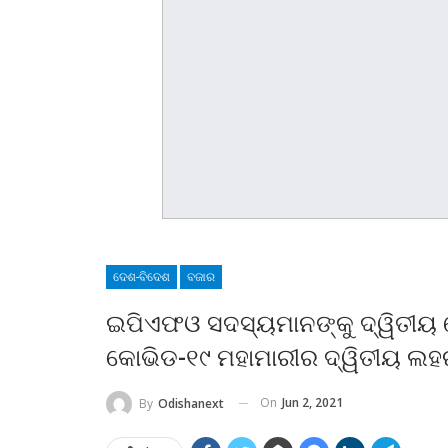
ଦେଶ-ବିଦେଶ
ବଜାର
ଇପିଏଫଓ ସଦସ୍ୟମାନଙ୍କୁ ଦ୍ୱିତୀୟ 
କୋଭିଡ-୧୯ ମହାମାରୀର ଦ୍ୱିତୀୟ ଲହରୀ
On
Jun 2, 2021
By
Odishanext