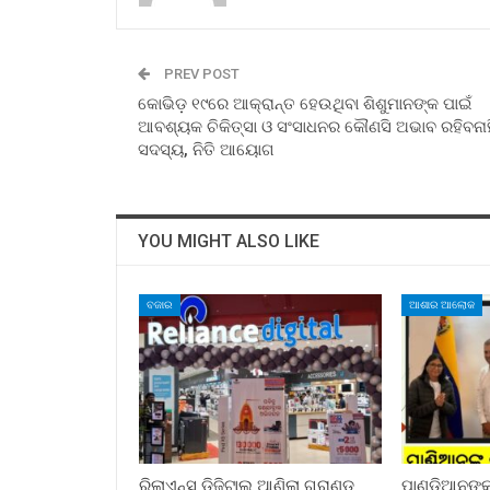
PREV POST
କୋଭିଡ଼ ୧୯ରେ ଆକ୍ରାନ୍ତ ହେଉଥିବା ଶିଶୁମାନଙ୍କ ପାଇଁ
ଆବଶ୍ୟକ ଚିକିତ୍ସା ଓ ସଂସାଧନର କୌଣସି ଅଭାବ ରହିବନାହି
ସଦସ୍ୟ, ନିତି ଆୟୋଗ
YOU MIGHT ALSO LIKE
ବଜାର
ଆଶାର ଆଲୋକ
ରିଲାଏନ୍ସ ଡିଜିଟାଲ୍ ଆଣିଲା ଗ୍ରାଣ୍ଡ
ପାଣ୍ଡିଆନଙ୍କ 