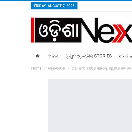
FRIDAY, AUGUST 7, 2026
ଖବର
ଓ୍ୱେବ ଷ୍ଟୋରିଜ୍‌ STORIES
ସତ-ମି
Home
ଦେଶ-ବିଦେଶ
ଇପିଏଫଓ ସଦସ୍ୟମାନଙ୍କୁ ଦ୍ୱିତୀୟ କୋଭିଡ-୧