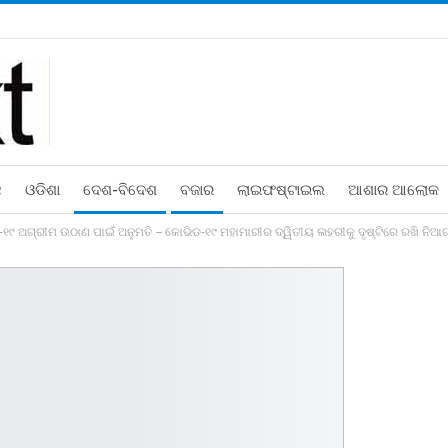
ଛ
ଓଡିଶା
ଦେଶ-ବିଦେଶ
ବଜାର
ଲାଇଫଷ୍ଟାଇଲ
ଆଶାର ଆଲୋକ
୯ ଅଗ୍ରୀମ ଉଠାଣ ପାଇଁ ଅନୁମତି – କୋଭିଡ-୧୯ ମହାମାରୀର ଦ୍ୱିତୀୟ ଲହରୀକୁ ଦୃଷ୍ଟିରେ ରଖି ନିଆଗଲ