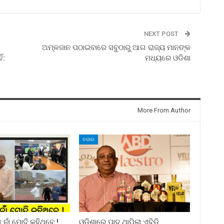
NEXT POST
ଅମ୍ଳଜାନ ପଠାଇବାରେ ସବୁଠାରୁ ଆଗ ରାଜ୍ୟ ମାନଙ୍କ
ଁ:
ମଧ୍ୟରେ ଓଡିଶା
More From Author
ବଜାର
ନାଁ ମୋଦି କହିଥିବେ !
ଓଡ଼ିଶାରେ ପାଦ ଥାପିଲା ଏବିଡ଼ି