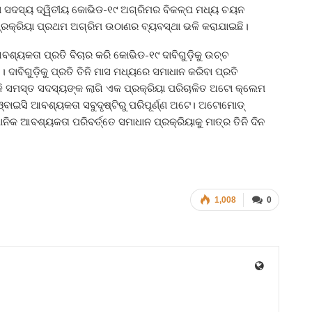
 ସଦସ୍ୟ ଦ୍ୱିତୀୟ କୋଭିଡ-୧୯ ଅଗ୍ରିମର ବିକଳ୍ପ ମଧ୍ୟ ଚୟନ
ପ୍ରକ୍ରିୟା ପ୍ରଥମ ଅଗ୍ରିମ ଉଠାଣର ବ୍ୟବସ୍ଥା ଭଳି କରାଯାଇଛି।
୍ୟକତା ପ୍ରତି ବିଚାର କରି କୋଭିଡ-୧୯ ଦାବିଗୁଡ଼ିକୁ ଉଚ୍ଚ
 ଦାବିଗୁଡ଼ିକୁ ପ୍ରତି ତିନି ମାସ ମଧ୍ୟରେ ସମାଧାନ କରିବା ପ୍ରତି
 ସମସ୍ତ ସଦସ୍ୟଙ୍କ ଲାଗି ଏକ ପ୍ରକ୍ରିୟା ପରିଚାଳିତ ଅଟୋ କ୍ଲେମ
ଓ୍ବାଇସି ଆବଶ୍ୟକତା ସବୁଦୃଷ୍ଟିରୁ ପରିପୂର୍ଣ୍ଣ ଅଟେ। ଅଟୋମୋଡ୍
କ ଆବଶ୍ୟକତା ପରିବର୍ତ୍ତେ ସମାଧାନ ପ୍ରକ୍ରିୟାକୁ ମାତ୍ର ତିନି ଦିନ
1,008
0