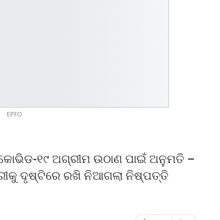
EPFO
କୋଭିଡ-୧୯ ଅଗ୍ରୀମ ଉଠାଣ ପାଇଁ ଅନୁମତି –
କୁ ଦୃଷ୍ଟିରେ ରଖି ନିଆଗଲା ନିଷ୍ପତ୍ତି