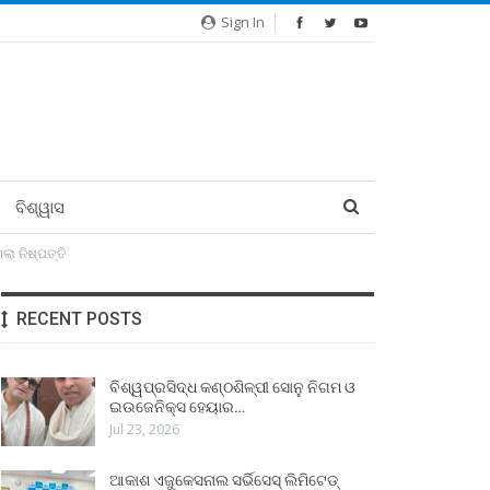
Sign In
ବିଶ୍ୱାସ
ା ନିଷ୍ପତ୍ତି
RECENT POSTS
ବିଶ୍ୱପ୍ରସିଦ୍ଧ କଣ୍ଠଶିଳ୍ପୀ ସୋନୁ ନିଗମ ଓ
ଇଉଜେନିକ୍ସ ହେୟାର…
Jul 23, 2026
ଆକାଶ ଏଜୁକେସନାଲ ସର୍ଭିସେସ୍ ଲିମିଟେଡ୍