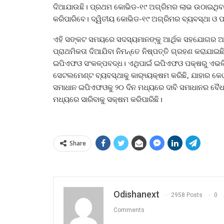
ଦିଆଯାଉଛି। ପ୍ରଥମ କୋଭିଡ-୧୯ ଅଗ୍ରିମର ଲାଭ ଉଠାଇଥିବା
କରିପାରିବେ। ଦ୍ୱିତୀୟ କୋଭିଡ-୧୯ ଅଗ୍ରିମର ବ୍ୟବସ୍ଥା ଓ 
ଏହି ସଙ୍କଟ ସମୟରେ ସଦସ୍ୟମାନଙ୍କୁ ଆର୍ଥିକ ସହଯୋଗର ଆବଶ
ପ୍ରାଥମିକତା ଦିଆଯିବା ନିମନ୍ତେ ନିଷ୍ପତ୍ତି ଗ୍ରହଣ କରାଯାଇଛି।
ଇପିଏଫଓ ସଂକଳ୍ପବଦ୍ଧ। ଏଥିପାଇଁ ଇପିଏଫଓ ପକ୍ଷରୁ ଏଭଳି
ସେଟଲମେଣ୍ଟ ବ୍ୟବସ୍ଥାକୁ କାର‌୍ୟ୍ୟକ୍ଷମ କରିଛି, ଯାହାର କେ
ସମାଧାନ ଇପିଏଫଓକୁ ୨୦ ଦିନ ମଧ୍ୟରେ ଦାବି ସମାଧାନର ବୈଧାନି
ମଧ୍ୟରେ ସାରିବାକୁ ସକ୍ଷମ କରିପାରିଛି।
Share
Odishanext
2958 Posts
0
Comments