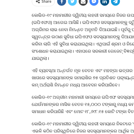
Share
କୋଭିଡ-୧୯ ମହାମାରୀର ଦ୍ୱିତୀୟ ଲହରୀ ସମୟରେ ନିଜର ଉପଭୋକ
(ଇପିଏଫଓ) ଆଗେଇ ଆସିଛି। ଇପିଏଫଓ ସଦସ୍ୟମାନଙ୍କୁ ଦ
ଅଗ୍ରିମର ଲାଭ ନେବା ନିମନ୍ତେ ଅନୁମତି ଦିଆଯାଇଛି। ପୂର୍ବରୁ
ସ୍ୱତନ୍ତ୍ର ଉଠାଣ ସୁବିଧା ଇପିଏଫଓ ସଦସ୍ୟମାନଙ୍କୁ ଦିଆଯ
କରିବା ଲାଗି ଏହି ସୁବିଧା କରାଯାଇଥିଲା। ଏଥିପାଇଁ ଶ୍ରମ ଓ ନ
ସଂଶୋଧନ କରାଯାଇଥିଲା। ଏହାପରେ ସରକାରୀ ଗେଜେଟ୍ ବିଜ୍ଞପ
ଯାଇଥିଲା।
ଏହି ବ୍ୟବସ୍ଥା ଅନ୍ତର୍ଗତ ମୂଳ ବେତନ ଏବଂ ମହଙ୍ଗା ଭତ୍ତା
ଖାତାରେ ସଦସ୍ୟମାନଙ୍କ ଜମାରାଶିର ୭୫ ପ୍ରତିଶତ ପର‌୍ୟ୍ୟନ୍
କମ୍ ଅର୍ଥରାଶି ନିମନ୍ତେ ମଧ୍ୟ ଆବେଦନ କରିପାରିବେ।
କୋଭିଡ-୧୯ ଅଗ୍ରୀମ ମହାମାରୀ ସମୟରେ ଇପିଏଫ ସଦସ୍ୟମାନଙ୍
ଯେଉଁମାନଙ୍କର ମାସିକ ବେତନ ୧୫,୦୦୦ ଟଙ୍କାରୁ ମଧ୍ୟ କମ୍।
ସମାଧାନ କରିପାରିଛି ଏବଂ ମୋଟ ୧୮,୬୯୮.୧୫ କୋଟି ଟଙ୍କା ବି
କୋଭିଡ-୧୯ ମହାମାରୀର ଦ୍ୱିତୀୟ ଲହରୀ ସମୟରେ ନିକଟରେ ‘ମ୍
ଏଭଳି କଠିନ ପରିସ୍ଥିତିରେ ନିଜର ସଦସ୍ୟମାନଙ୍କର ଆର୍ଥିକ