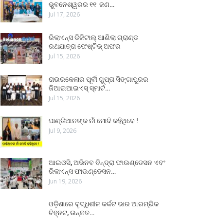
ଭୁବନେଶ୍ୱରର ୧୧ ଜଣ…
Jul 17, 2026
ରିଲାଏନ୍ସ ଡିଜିଟାଲ୍ ଆଣିଲା ଗ୍ରାଣ୍ଡ
ରଥଯାତ୍ରା ଫେଷ୍ଟିଭ୍ ଅଫର
Jul 15, 2026
ରାଉରକେଲାର ପୂର୍ବୀ ଗୁପ୍ତା ସିଙ୍ଗାପୁରର
ଜିଆଇଆଇଏସ୍ ସ୍ମାର୍ଟ…
Jul 15, 2026
ପାଣ୍ଡିଆନଙ୍କ ନାଁ ମୋଦି କହିଥିବେ !
Jul 9, 2026
ଆଇଓସି, ଅଭିନବ ବିନ୍ଦ୍ରା ଫାଉଣ୍ଡେସନ ଏବଂ
ରିଲାଏନ୍ସ ଫାଉଣ୍ଡେସନ…
Jun 19, 2026
ଓଡ଼ିଶାରେ ବୃଦ୍ଧିଶୀଳ କର୍କଟ ଭାର ଆରମ୍ଭିକ
ଚିହ୍ନଟ, ଉନ୍ନତ…