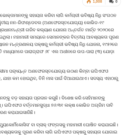
1,008
0
୍ତାମାନଙ୍କୁ ସହାୟତା କରିବା ଲାଗି କର୍ମଚାରୀ ଭବିଷ୍ୟ ନିଧି ସଂଗଠନ
୍ୱିତୀୟ ନନ-ରିଫଣ୍ଡେବଲ (ଅଣଫେରସ୍ତଯୋଗ୍ୟ) କୋଭିଡ-୧୯
 ପ୍ରଧାନମନ୍ତ୍ରୀ ଗରିବ କଲ୍ୟାଣ ଯୋଜନା ଅନ୍ତର୍ଗତ ମାର୍ଚ୍ଚ ୨୦୨୦ରେ
ାଇଥିଲା। ମହାମାରୀ ସମୟରେ ସେମାନଙ୍କର ବିତ୍ତୀୟ ଆବଶ୍ୟକତା ପୂରଣ
ିୟୋଜନ ମନ୍ତ୍ରଣାଳୟ ପକ୍ଷରୁ କର୍ମଚାରୀ ଭବିଷ୍ୟ ନିଧି ଯୋଜନା, ୧୯୫୨ରେ
୍ତି ମାଧ୍ୟମରେ ପାରାଗ୍ରାଫ ୬୮ ଏଲ ଅଧୀନରେ ଉପ-ପାରା (୩) ଯୋଡ଼ା
ର ସୀମା ପର‌୍ୟ୍ୟନ୍ତ ଅଣଫେରସ୍ତଯୋଗ୍ୟ ଉଠାଣ କିମ୍ବା ଇପିଏଫଓ
ତ, ଯାହା କମ ହୋଇଥିବ, ତିନି ମାସ ପାଇଁ ଦିଆଯାଇଥାଏ। ସଦସ୍ୟ ଏହାଠାରୁ
କୁ ବଡ଼ ସହାୟତା ପ୍ରଦାନ କରୁଛି। ବିଶେଷ କରି ସେହିମାନଙ୍କୁ
 ଇପିଏଫଓ ବର୍ତ୍ତମାନସୁଦ୍ଧା ୭୬.୩୧ ଲକ୍ଷ କୋଭିଡ ଅଗ୍ରିମ ଦାବି
ତରଣ କରାଯାଇସାରିଛି।
ୟୁକୋର୍ମିକୋସିସ’ ବା ବ୍ଲାକ୍ ଫଙ୍ଗସକୁ ମହାମାରୀ ଘୋଷିତ କରାଯାଇଛି।
 ଆବଶ୍ୟକତାକୁ ପୂରଣ କରିବା ଲାଗି ଇପିଏଫଓ ପକ୍ଷରୁ ସହାୟତା ଯୋଗାଇ