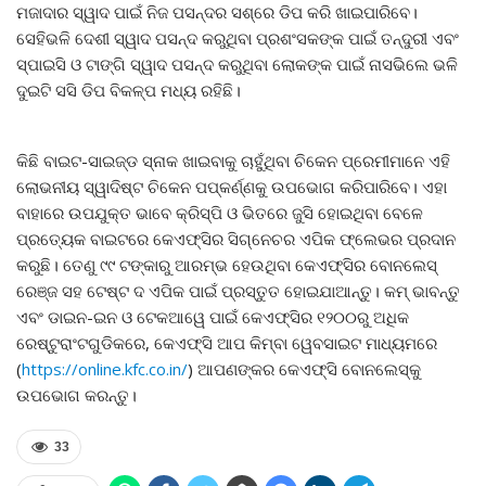
ମଜାଦାର ସ୍ୱାଦ ପାଇଁ ନିଜ ପସନ୍ଦର ସଶ୍‌ରେ ଡିପ କରି ଖାଇପାରିବେ।
ସେହିଭଳି ଦେଶୀ ସ୍ୱାଦ ପସନ୍ଦ କରୁଥିବା ପ୍ରଶଂସକଙ୍କ ପାଇଁ ତନ୍ଦୁରୀ ଏବଂ
ସ୍ପାଇସି ଓ ଟାଙ୍ଗି ସ୍ୱାଦ ପସନ୍ଦ କରୁଥିବା ଲୋକଙ୍କ ପାଇଁ ନାସଭିଲେ ଭଳି
ଦୁଇଟି ସସି ଡିପ ବିକଳ୍ପ ମଧ୍ୟ ରହିଛି।
କିଛି ବାଇଟ-ସାଇଜ୍‌ଡ ସ୍ନାକ ଖାଇବାକୁ ଚାହୁଁଥିବା ଚିକେନ ପ୍ରେମୀମାନେ ଏହି
ଲୋଭନୀୟ ସ୍ୱାଦିଷ୍ଟ ଚିକେନ ପପ୍‌କର୍ଣ୍ଣକୁ ଉପଭୋଗ କରିପାରିବେ। ଏହା
ବାହାରେ ଉପଯୁକ୍ତ ଭାବେ କ୍ରିସ୍ପି ଓ ଭିତରେ ଜୁସି ହୋଇଥିବା ବେଳେ
ପ୍ରତ୍ୟେକ ବାଇଟରେ କେଏଫ୍‌ସିର ସିଗ୍ନେଚର ଏପିକ ଫ୍ଲେଭର ପ୍ରଦାନ
କରୁଛି। ତେଣୁ ୯୯ ଟଙ୍କାରୁ ଆରମ୍ଭ ହେଉଥିବା କେଏଫ୍‌ସିର ବୋନଲେସ୍
ରେଞ୍ଜ ସହ ଟେଷ୍ଟ ଦ ଏପିକ ପାଇଁ ପ୍ରସ୍ତୁତ ହୋଇଯାଆନ୍ତୁ। କମ୍ ଭାବନ୍ତୁ
ଏବଂ ଡାଇନ-ଇନ ଓ ଟେକଆୱେ ପାଇଁ କେଏଫ୍‌ସିର ୧୨୦୦ରୁ ଅଧିକ
ରେଷ୍ଟୁରାଂଟଗୁଡିକରେ, କେଏଫ୍‌ସି ଆପ କିମ୍ବା ୱେବସାଇଟ ମାଧ୍ୟମରେ
(
https://online.kfc.co.in/
) ଆପଣଙ୍କର କେଏଫ୍‌ସି ବୋନଲେସ୍‌କୁ
ଉପଭୋଗ କରନ୍ତୁ।
33