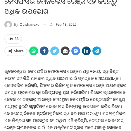
କେଏଫସିର ବୋନଲେସ ରେଞ୍ଜ ସହ କରନ୍ତୁ
ଅଧିକ ଉପଭୋଗ
On
Feb 18, 2025
By
Odishanext
33
Share
ଭୁୁବନେଶ୍ୱର: କେଏଫସିର ବୋନଲେସ ରେଞ୍ଜର ଅତୁଳନୀୟ, ସ୍ୱାଦିଷ୍ଟ
କ୍ରଂଚ ସହ କିଛି ମଜାଦାର ସ୍ୱାଦ ପାଇବା ପାଇଁ ପ୍ରସ୍ତୁତ ହୋଇଯାଆନ୍ତୁ।
କେଏଫ୍‌ସିର କ୍ରିସ୍ପି, ଫିଙ୍ଗର ଲିକିନ ଗୁଡ ବୋନଲେସ ରେଞ୍ଜ ଆପଣଙ୍କର
ସମସ୍ତ ପ୍ରକାରର କ୍ରେଭିଙ୍ଗ୍‌ସକୁ ପୂରା କରିପାରିବ। ଚିକେନ ପ୍ରେମୀମାନେ
କେବଳ ୯୯ ଟଙ୍କାରୁ ଆରମ୍ଭ ହେଉଥିବା କେଏଫ୍‌ସିର ବେଷ୍ଟସେଲିଂ ମେନ୍ୟୁ
ମଧ୍ୟରୁ ଦୁଇଟି ସ୍ୱାଦିଷ୍ଟ ବୋନଲେସ ବିକଳ୍ପକୁ ଉପଭୋଗ କରିପାରିବେ।
ବୋନଲେସ୍ ଚିକେନ ଷ୍ଟ୍ରିପଗୁଡିକର ସ୍ୱାଦର ମଜା ଉଠାନ୍ତୁ। ମସଲାଗୁଡିକର
ଏକ ମିଶ୍ରଣ ସହ ପ୍ରସ୍ତୁତ ହୋଇଥିବା ଏହି କ୍ରିସ୍ପି, ଟେଣ୍ଡର ବୋନଲେସ୍
ରେଞ୍ଜ ଗ୍ରାହକଙ୍କ ପାଇଁ ଏକ ଅଲ୍ଟିମେଟ ସ୍ନାକ ଅଟେ ଯାହାକୁ ସେମାନେ