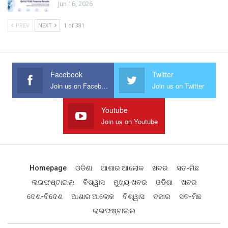
Jun 16, 2026
PREV
NEXT
1 of 381
Facebook
Twitter
Join us on Facebook
Join us on Twitter
Youtube
Join us on Youtube
Homepage
ଓଡିଶା
ଆଶାର ଆଲୋକ
ଖବର
ସତ-ମିଛ
ଲାଇଫଷ୍ଟାଇଲ
ବିଶ୍ୱାସ
ମୁଖ୍ୟ ଖବର
ଓଡିଶା
ଖବର
ଦେଶ-ବିଦେଶ
ଆଶାର ଆଲୋକ
ବିଶ୍ୱାସ
ବଜାର
ସତ-ମିଛ
ଲାଇଫଷ୍ଟାଇଲ