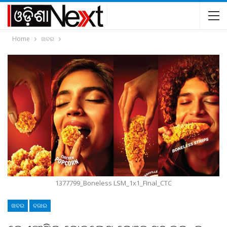
Home
ଖବର
1377799_Boneless LSM_1x1_FInal_CTC
ଖବର
ବଜାର