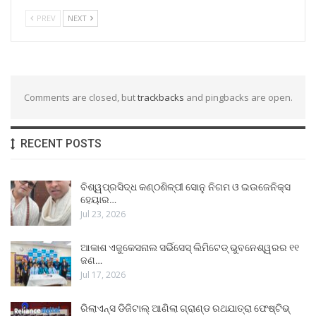
PREV
NEXT
Comments are closed, but
trackbacks
and pingbacks are open.
RECENT POSTS
ବିଶ୍ୱପ୍ରସିଦ୍ଧ କଣ୍ଠଶିଳ୍ପୀ ସୋନୁ ନିଗମ ଓ ଇଉଜେନିକ୍ସ
ହେୟାର…
Jul 23, 2026
ଆକାଶ ଏଜୁକେସନାଲ ସର୍ଭିସେସ୍ ଲିମିଟେଡ୍ ଭୁବନେଶ୍ୱରର ୧୧
ଜଣ…
Jul 17, 2026
ରିଲାଏନ୍ସ ଡିଜିଟାଲ୍ ଆଣିଲା ଗ୍ରାଣ୍ଡ ରଥଯାତ୍ରା ଫେଷ୍ଟିଭ୍