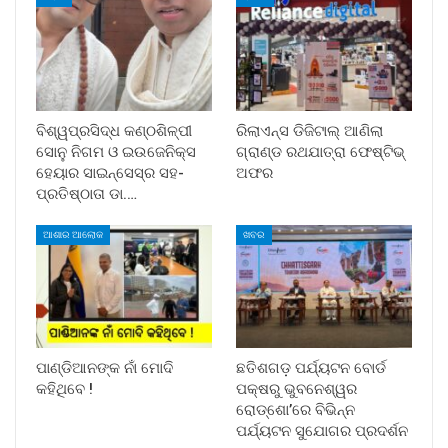
ବିଶ୍ୱପ୍ରସିଦ୍ଧ କଣ୍ଠଶିଳ୍ପୀ
ରିଲାଏନ୍ସ ଡିଜିଟାଲ୍ ଆଣିଲା
ସୋନୁ ନିଗମ ଓ ଇଉଜେନିକ୍ସ
ଗ୍ରାଣ୍ଡ ରଥଯାତ୍ରା ଫେଷ୍ଟିଭ୍
ହେୟାର ସାଇନ୍ସେସ୍ର ସହ-
ଅଫର
ପ୍ରତିଷ୍ଠାତା ଡା.…
ଆଶାର ଆଲୋକ
ଖବର
ପାଣ୍ଡିଆନଙ୍କ ନାଁ ମୋଦି
ଛତିଶଗଡ଼ ପର୍ଯ୍ୟଟନ ବୋର୍ଡ
କହିଥିବେ !
ପକ୍ଷରୁ ଭୁବନେଶ୍ୱର
ରୋଡ୍‌ଶୋ’ରେ ବିଭିନ୍ନ
ପର୍ଯ୍ୟଟନ ସୁଯୋଗର ପ୍ରଦର୍ଶନ