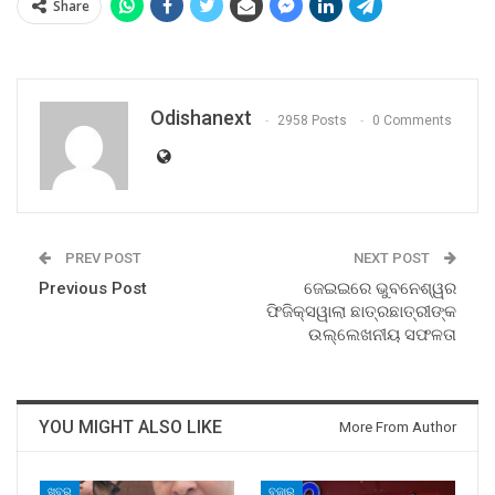
Share
Odishanext
2958 Posts
0 Comments
PREV POST
NEXT POST
Previous Post
ଜେଇଇରେ ଭୁବନେଶ୍ୱର
ଫିଜିକ୍ସୱାଲା ଛାତ୍ରଛାତ୍ରୀଙ୍କ
ଉଲ୍ଲେଖନୀୟ ସଫଳତା
YOU MIGHT ALSO LIKE
More From Author
ଖବର
ବଜାର