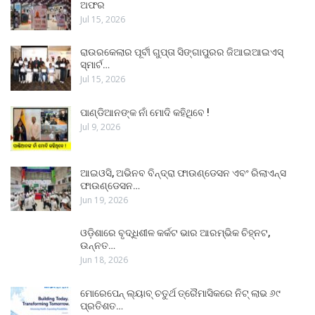
ଅଫର
Jul 15, 2026
ରାଉରକେଲାର ପୂର୍ବୀ ଗୁପ୍ତା ସିଙ୍ଗାପୁରର ଜିଆଇଆଇଏସ୍
ସ୍ମାର୍ଟ…
Jul 15, 2026
ପାଣ୍ଡିଆନଙ୍କ ନାଁ ମୋଦି କହିଥିବେ !
Jul 9, 2026
ଆଇଓସି, ଅଭିନବ ବିନ୍ଦ୍ରା ଫାଉଣ୍ଡେସନ ଏବଂ ରିଲାଏନ୍ସ
ଫାଉଣ୍ଡେସନ…
Jun 19, 2026
ଓଡ଼ିଶାରେ ବୃଦ୍ଧିଶୀଳ କର୍କଟ ଭାର ଆରମ୍ଭିକ ଚିହ୍ନଟ,
ଉନ୍ନତ…
Jun 18, 2026
ମୋରେପେନ୍ ଲ୍ୟାବ୍ ଚତୁର୍ଥ ତ୍ରୈମାସିକରେ ନିଟ୍ ଲାଭ ୬୯
ପ୍ରତିଶତ…