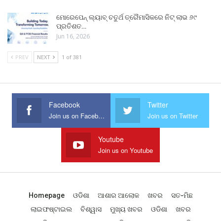
ମୋରେପେନ୍ ଲ୍ୟାବ୍ ଚତୁର୍ଥ ତ୍ରୈମାସିକରେ ନିଟ୍ ଲାଭ ୬୯
ପ୍ରତିଶତ…
Jun 16, 2026
PREV
NEXT
1 of 381
Facebook
Twitter
Join us on Facebook
Join us on Twitter
Youtube
Join us on Youtube
Homepage
ଓଡିଶା
ଆଶାର ଆଲୋକ
ଖବର
ସତ-ମିଛ
ଲାଇଫଷ୍ଟାଇଲ
ବିଶ୍ୱାସ
ମୁଖ୍ୟ ଖବର
ଓଡିଶା
ଖବର