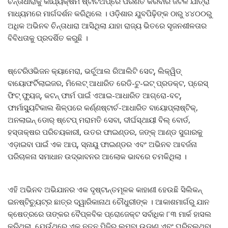
ଚିନ୍ତାଧାରାକୁ କାର୍ଯ୍ୟକ୍ଷମ ଷ୍ଟାର୍ଟଅପ୍‌ରେ ପରିଣତ କରିବାର ଜଟିଳ ଯାତ୍ରା
ମାଧ୍ୟମରେ ମାର୍ଗଦର୍ଶନ କରିଥିଲେ । ଓଡ଼ିଶାର ଯୁବପିଢ଼ିଙ୍କ ଠାରୁ ୪୪୦୦ରୁ
ଅଧିକ ଅଭିନବ ଚିନ୍ତାଧାରା ଆସିଥିଲା ଯାହା ରାଜ୍ୟ ଭିତରେ ସୃଜନଶୀଳତାର
ବିବିଧତାକୁ ପ୍ରଦର୍ଶିତ କରୁଛି ।
ଷ୍ଟେରିଓଭିଜନ କ୍ୟାମେରା, ଭର୍ଚୁଆଲ ରିଆଲିଟି ସେଟ୍‌, ଲିକ୍ୱିଡ୍
ବାୟୋଫର୍ଟିଲାଇଜର, ମିଲେଟ୍ ଆଧାରିତ ରେଡି-ଟୁ-ଇଟ୍ ପ୍ରଡକ୍ଟ, ପ୍ରେସ୍
ଫିଟ୍ ଫ୍ୟୁଜ୍‌, କଟନ୍ ଫାର୍ମ ପାଇଁ ଏଆଇ-ଆଧାରିତ ଆଗ୍ରୋ-ବଟ୍‌,
ଫାର୍ମାସ୍ୟୁଟିକାଲ ଶିଳ୍ପରେ କର୍ଣ୍ଣଷ୍ଟାର୍ଚ-ଆଧାରିତ ବାୟୋପ୍ଲାଷ୍ଟିକ୍‌,
ଅନଲାଇନ୍ ଡୋର୍ ଷ୍ଟେପ୍ ମରାମତି ସେବା, ଦୀର୍ଘସ୍ଥାୟୀ ବିଲ୍ ବୋର୍ଡ,
ହସ୍ତାକ୍ଷର ପରିଚୟକାରୀ, ଉତର ଫାଇଣ୍ଡର, ଜଙ୍କ୍ ଆଣ୍ଡ ସୁଗାରକୁ
ଏଡ଼ାଇବା ପାଇଁ ଏକ ଆପ୍‌, ସ୍ନାୟୁ ଫାଇଣ୍ଡର ଏବଂ ଅଭିନବ ଆବର୍ଜନା
ପରିଚାଳନା ସମାଧାନ ଉଦ୍ଭାବନର ଆଲୋକ ଭାବରେ ଚମକିଥିଲା ।
ଏହି ଅଭିନବ ଅଭିଯାନର ଏକ ଦୃଷ୍ଟାନ୍ତମୂଳକ କାହାଣୀ ହେଉଛି ସିଲିକନ୍
ଇନଷ୍ଟିଚ୍ୟୁଟ୍‌ର ଛାତ୍ର ଦ୍ୱାରିକାନାଥ ଚୌଧୁରୀଙ୍କ । ଆକାଶମାର୍ଗରୁ ଯାନ
କ୍ଷେତ୍ରରେ ତାଙ୍କର ବୈପ୍ଳବିକ ପ୍ରୋଜେକ୍ଟ ସର୍ବାଧିକ ୮୩ ମାର୍କ ହାସଲ
କରିଥିଲା, ଯେଉଁଥିରେ ଏକ ନୂତନ ପିଢ଼ିର ଲମ୍ବା ଉଡ଼ାଣ ଏବଂ ଘୂରିବୁଲୁଥିବା