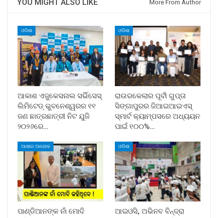
YOU MIGHT ALSO LIKE
More From Author
ଓଡିଶା
ଓଡିଶା
ଆକାଶ ଏଜୁକେସନାଲ ସର୍ଭିସେସ୍
ରାଉରକେଲାର ପୂର୍ବୀ ଗୁପ୍ତା
ଲିମିଟେଡ୍ ଭୁବନେଶ୍ୱରର ୧୧
ସିଙ୍ଗାପୁରର ଜିଆଇଆଇଏସ୍
ଜଣ ଛାତ୍ରଛାତ୍ରୀ ନିଟ ଯୁଜି
ସ୍ମାର୍ଟ କ୍ୟାମ୍ପସରେ ଅଧ୍ୟୟନ
୨୦୨୬ରେ…
ପାଇଁ ୧୦୦%…
ଆଶାର ଆଲୋକ
ଓଡିଶା
ପାଣ୍ଡିଆନଙ୍କ ନାଁ ମୋଦି
ଆଇଓସି, ଅଭିନବ ବିନ୍ଦ୍ରା