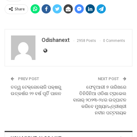
Share
Odishanext
2958 Posts
0 Comments
PREV POST
NEXT POST
ତତ୍ୱ ଟେକ୍ନୋଲୋଜି ପକ୍ଷରୁ
ଫେବୃଆରୀ ୭ ତାରିଖରେ
ଉତ୍କର୍ଷର ୨୨ ବର୍ଷ ପୂର୍ତି ପାଳନ
ତିନିଦିନିଆ ଓଡିଶା ଟ୍ରାଭେଲ
ବାଜାର୍ ୨୦୨୩-୨୪ର ଉଦ୍‌ଘାଟନ
କରିବେ ମୁଖ୍ୟମନ୍ତ୍ରୀଶ୍ରୀ
ନବୀନ ପଟ୍ଟନାୟକ