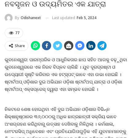
ନବସୃଜନ ଓ ଉଦ୍ୟମିତର ଏକ ଯାତ୍ରା
Last updated
Feb 5, 2024
By
Odishanext
77
Share
ଭୁବନେଶ୍ୱର: ପାରମ୍ପରିକ ଓ ଆଧୁନିକତାର ଛାପ ସହିତ ଆଗକୁ ବଢ଼ୁଥିବା
ଭୁବନେଶ୍ୱରରେ ଏକ ନିରବ ବିପ୍ଳବ ଚାଲିଛି । ଯୁବ ଦୂରଦ୍ରଷ୍ଟା ଓ
ଉଦ୍ୟୋଗୀ ସୃଷ୍ଟି କରିବାର ଏକ ହଟ୍‌ସ୍ପଟ୍ ଭାବେ ଏହା ଉଭା ହୋଇଛି ।
ଷ୍ଟାର୍ଟଅପ୍ ଓଡ଼ିଶାର ଦୁଇ ଅଭିଯାନ ଓଡ଼ିଶା ଷ୍ଟାର୍ଟଅପ୍ ଯାତ୍ରା ଓ ଓଡ଼ିଶା
ଷ୍ଟାର୍ଟଅପ୍ ଏକ୍ସପ୍ରେସ୍ ଦ୍ୱାରା ଏହା ସମ୍ଭବ ହୋଇଛି ।
ନିକଟରେ ଶେଷ ହୋଇଥିବା ଏହି ଦୁଇ ଅଭିଯାନ ଓଡ଼ିଶାର ବିଭିନ୍ନ
ଶିକ୍ଷାନୁଷ୍ଠାନର ୩୬,୦୦୦ରୁ ଅଧିକ ଛାତ୍ରଛାତ୍ରୀ ସକ୍ରିୟ ଭାବେ
ଅଂଶଗ୍ରହଣ କରିଥିବାରୁ ଉତ୍ସାହ ଦେଖିବାକୁ ମିଳିଥିଲା । କର୍ମଶାଳା,
ମେଂଟରସିପ୍ ଅଧିବେଶନ ଏବଂ ପ୍ରତିଯୋଗିତାଗୁଡ଼ିକ ଏହି ଯୁବମନମାନଙ୍କୁ