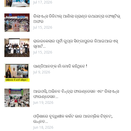
Jul 17, 2026
ରିଲାଏନ୍ସ ଡିଜିଟାଲ୍ ଆଣିଲା ଗ୍ରାଣ୍ଡ ରଥଯାତ୍ରା ଫେଷ୍ଟିଭ୍
ଅଫର
Jul 15, 2026
ରାଉରକେଲାର ପୂର୍ବୀ ଗୁପ୍ତା ସିଙ୍ଗାପୁରର ଜିଆଇଆଇଏସ୍
ସ୍ମାର୍ଟ…
Jul 15, 2026
ପାଣ୍ଡିଆନଙ୍କ ନାଁ ମୋଦି କହିଥିବେ !
Jul 9, 2026
ଆଇଓସି, ଅଭିନବ ବିନ୍ଦ୍ରା ଫାଉଣ୍ଡେସନ ଏବଂ ରିଲାଏନ୍ସ
ଫାଉଣ୍ଡେସନ…
Jun 19, 2026
ଓଡ଼ିଶାରେ ବୃଦ୍ଧିଶୀଳ କର୍କଟ ଭାର ଆରମ୍ଭିକ ଚିହ୍ନଟ,
ଉନ୍ନତ…
Jun 18, 2026