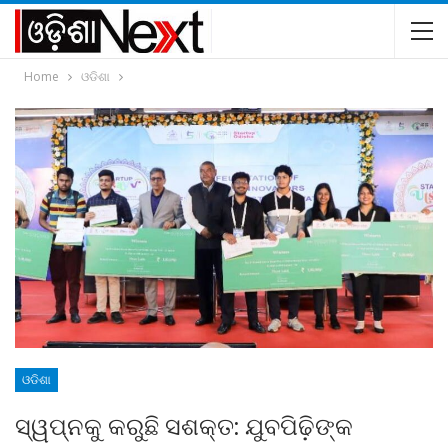
Home
ଓଡିଶା
ଓଡିଶା
ସ୍ୱପ୍ନକୁ କରୁଛି ସଶକ୍ତ: ଯୁବପିଢ଼ିଙ୍କ