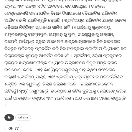
ଫ୍ଲାପ୍ ଏବଂ ପଙ୍ଖା ସହିତ ଅବତରଣ କରାଯାଇଥିଲା । ତାଙ୍କର
ଟେକ୍ନୋଲୋଜି ପାରମ୍ପରିକ ବିମାନ ଡିଜାଇନରେ ବୈପ୍ଳବିକ ପରିବର୍ତନ
ଆଣିବ ବୋଲି ପ୍ରତିଶ୍ରୁତି ଦେଇଛି । ଷ୍ଟାର୍ଟଅପ୍‌ର ପରିବର୍ତନ ଯାତ୍ରା କେବଳ
ଓଡ଼ିଶାର ନିର୍ଦ୍ଦିଷ୍ଟ ସ୍ଥାନରେ ସୀମିତ ନାହିଁ । ଖୋର୍ଦ୍ଧାରୁ ସୁନ୍ଦରଗଡ଼,
ମୟୂରଭଞ୍ଜରୁ ବ୍ରହ୍ମପୁର, ରାୟଗଡ଼ାରୁ ପୁରୀ, ଝାରସୁଗୁଡ଼ାରୁ ଗଞ୍ଜାମ,
ଗଜପତି ପର୍ଯ୍ୟନ୍ତ ସ୍କୁଲ ଓ କଲେଜ ଛାତ୍ରଛାତ୍ରୀମାନେ ନିଜ କଳ୍ପନାର
ବିସ୍ତୃତ ପରିସରକୁ ପ୍ରଦର୍ଶିତ କରି ନିଜ ଚମତ୍କାର ଷ୍ଟାର୍ଟଅପ୍ ଚିନ୍ତାଧାରା ରେ
ବିଚାରକଙ୍କ ହୃଦୟକୁ ଆକର୍ଷିତ କରିଛନ୍ତି । ଷ୍ଟାର୍ଟଅପ୍ ଓଡ଼ିଶା ପ୍ରକୃତରେ
ରାଜ୍ୟର ଛାତ୍ରଛାତ୍ରୀଙ୍କ ମଧ୍ୟରେ ଉଦ୍ଭାବନର ବିପୁଳ ସମ୍ଭାବନାର
ଉପଯୋଗ କରିଛି । ଏହି କାର୍ଯ୍ୟକ୍ରମଗୁଡିକରୁ ବାହାରିଥିବା ସଫଳତାର
କାହାଣୀ ଷ୍ଟାର୍ଟଅପ୍ ଯାତ୍ରା ଏବଂ ଷ୍ଟାର୍ଟଅପ୍ ଏକ୍ସପ୍ରେସର ପରିବର୍ତର୍ନଶୀଳ
ଶକ୍ତିର ଏକ ଜ୍ୱଳନ୍ତ ଚିତ୍ର ଚିତ୍ରଣ କରେ । ଛାତ୍ରମାନେ କେବଳ
ଭିତିଭୂମି ସୃଷ୍ଟି କରୁନାହାନ୍ତି; ଉଦ୍ୟୋଗର ଜଟିଳ ଦୁନିଆକୁ ନେଭିଗେଟ୍ କରିବା
ପାଇଁ ଆବଶ୍ୟକ ଦକ୍ଷତା ଏବଂ ମାନସିକତା ମଧ୍ୟ ସେମାନେ ହାସଲ କରୁଛନ୍ତି
।
odisha
77