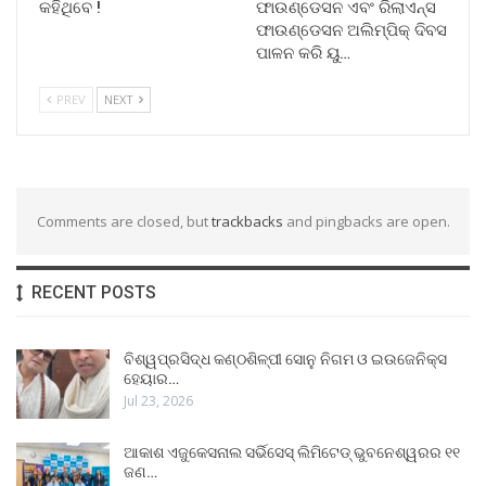
କହିଥିବେ !
ଫାଉଣ୍ଡେସନ ଏବଂ ରିଲାଏନ୍ସ
ଫାଉଣ୍ଡେସନ ଅଲିମ୍ପିକ୍ ଦିବସ
ପାଳନ କରି ୟୁ…
PREV
NEXT
Comments are closed, but
trackbacks
and pingbacks are open.
RECENT POSTS
ବିଶ୍ୱପ୍ରସିଦ୍ଧ କଣ୍ଠଶିଳ୍ପୀ ସୋନୁ ନିଗମ ଓ ଇଉଜେନିକ୍ସ
ହେୟାର…
Jul 23, 2026
ଆକାଶ ଏଜୁକେସନାଲ ସର୍ଭିସେସ୍ ଲିମିଟେଡ୍ ଭୁବନେଶ୍ୱରର ୧୧
ଜଣ…