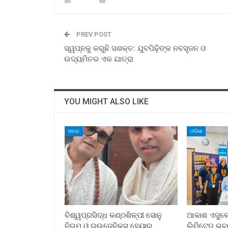
PREV POST
ସ୍ୱପ୍ନକୁ କରୁଛି ସଶକ୍ତ: ଯୁବପିଢ଼ିଙ୍କ ନବସୃଜନ ଓ
ଉଦ୍ୟମିତର ଏକ ଯାତ୍ରା
YOU MIGHT ALSO LIKE
ଖବର
ଓଡିଶା
ବିଶ୍ୱପ୍ରସିଦ୍ଧ କଣ୍ଠଶିଳ୍ପୀ ସୋନୁ
ଆକାଶ ଏଜୁକେସ
ନିଗମ ଓ ଇଉଜେନିକ୍ସ ହେୟାର
ଲିମିଟେଡ୍ ଭ