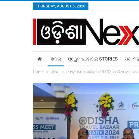
THURSDAY, AUGUST 6, 2026
ଖବର
ଓ୍ୱେବ ଷ୍ଟୋରିଜ୍‌ STORIES
ସତ-ମି
Home
ଓଡିଶା
ଫେବୃଆରୀ ୭ ତାରିଖରେ ତିନିଦିନିଆ ଓଡିଶା ଟ୍ରାଭେଲ