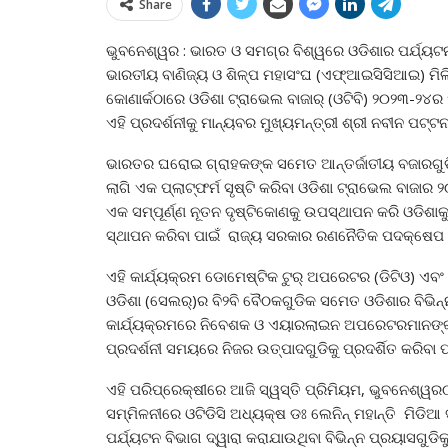
Share
ଭୁବନେଶ୍ୱର : ଭାରତ ଓ ସମଗ୍ର ବିଶ୍ୱରେ ଓଡିଶାର ପର୍ଯ୍ୟଟନ
ଭାରତୀୟ ବାଣିଜ୍ୟ ଓ ଶିଳ୍ପ ମହାସଂଘ (ଏଫ୍‌ଆଇସିସିଆଇ) ମିଳି
କୋଣାର୍କଠାରେ ଓଡିଶା ଟ୍ରାଭେଲ ବାଜାର୍ (ଓଟିବି) ୨୦୨୩-
ଏହି ପ୍ରଦର୍ଶନୀକୁ ମାନ୍ୟବର ମୁଖ୍ୟମନ୍ତ୍ରୀ ଶ୍ରୀ ନବୀନ ପଟ
ଭାରତର ଘରୋଇ ଗ୍ରାହକଙ୍କ ସମେତ ଆନ୍ତର୍ଜାତୀୟ ବଜାରଗୁଡିକ
ଲାଗି ଏକ ପ୍ଲାଟ୍‌ଫର୍ମ ସୃଷ୍ଟି କରିବା ଓଡିଶା ଟ୍ରାଭେଲ ବାଜ
ଏକ ସମ୍ପୂର୍ଣ୍ଣ ନୂତନ ଦୃଷ୍ଟିକୋଣକୁ ଉପସ୍ଥାପନ କରି ଓଡିଶାକୁ
ସ୍ଥାପନ କରିବା ପାଇଁ ରାଜ୍ୟ ସରକାର ରଣନୈତିକ ପଦକ୍ଷେପ 
ଏହି କାର୍ଯ୍ୟକ୍ରମ ଡୋମେଷ୍ଟିକ ଟୁର୍ ଅପରେଟର (ଡିଟିଓ) ଏବଂ ଫ
ଓଡିଶା (ସେଲର୍‌)ର ବି୨ବି ବୈଠକଗୁଡିକ ସମେତ ଓଡିଶାର ବିଭିନ୍
କାର୍ଯ୍ୟକ୍ରମରେ ନିବେଶକ ଓ ଏୟାରଲାଇନ ଅପରେଟରମାନଙ୍କ
ପ୍ରଦର୍ଶନୀ ସମୟରେ ନିଜର ଉତ୍ପାଦଗୁଡିକୁ ପ୍ରଦର୍ଶିତ କରିବା
ଏହି ପରିପ୍ରେକ୍ଷୀରେ ଆଜି ସ୍ୱସ୍ତି ପ୍ରିମିୟମ, ଭୁବନେଶ୍ୱ
ସମ୍ମିଳନୀରେ ଓଟିଡିସି ଅଧ୍ୟକ୍ଷ ଡଃ ଲେନିନ୍ ମହାନ୍ତି ମିଡି
ପର୍ଯ୍ୟଟନ ବିଭାଗ ଦ୍ୱାରା କରାଯାଉଥିବା ବିଭିନ୍ନ ପ୍ରୟାସଗୁଡ