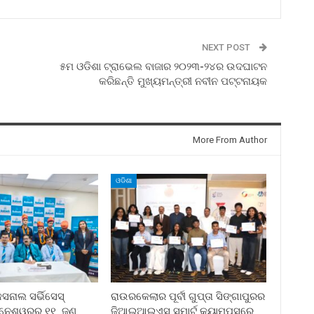
NEXT POST
୫ମ ଓଡିଶା ଟ୍ରାଭେଲ ବାଜାର ୨୦୨୩-୨୪ର ଉଦଘାଟନ
କରିଛନ୍ତି ମୁଖ୍ୟମନ୍ତ୍ରୀ ନବୀନ ପଟ୍ଟନାୟକ
More From Author
ଓଡିଶା
ନାଲ ସର୍ଭିସେସ୍
ରାଉରକେଲାର ପୂର୍ବୀ ଗୁପ୍ତା ସିଙ୍ଗାପୁରର
ୁବନେଶ୍ୱରର ୧୧ ଜଣ
ଜିଆଇଆଇଏସ୍ ସ୍ମାର୍ଟ କ୍ୟାମ୍ପସରେ