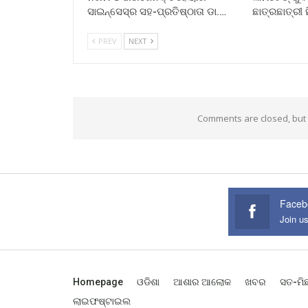
ସାଇନ୍ସେସ୍ର ସହ-ପ୍ରତିଷ୍ଠାତା ଡା.…
ଛାତ୍ରଛାତ୍ରୀ 
PREV
NEXT
Comments are closed, but
Faceb
Join u
Homepage
ଓଡିଶା
ଆଶାର ଆଲୋକ
ଖବର
ସତ-ମି
ଲାଇଫଷ୍ଟାଇଲ