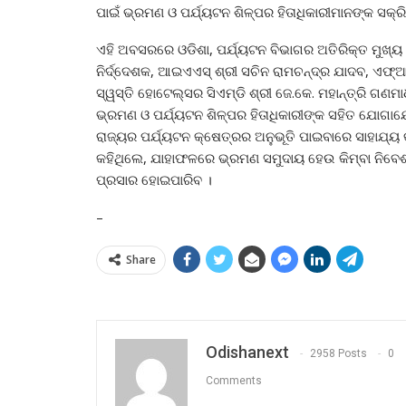
ପାଇଁ ଭ୍ରମଣ ଓ ପର୍ଯ୍ୟଟନ ଶିଳ୍ପର ହିତାଧିକାରୀମାନଙ୍କ ସ
ଏହି ଅବସରରେ ଓଡିଶା, ପର୍ଯ୍ୟଟନ ବିଭାଗର ଅତିରିକ୍ତ ମୁଖ୍ୟ 
ନିର୍ଦ୍ଦେଶକ, ଆଇଏଏସ୍ ଶ୍ରୀ ସଚିନ ରାମଚନ୍ଦ୍ର ଯାଦବ, ଏଫ୍‌ଆ
ସ୍ୱସ୍ତି ହୋଟେଲ୍ସର ସିଏମ୍‌ଡି ଶ୍ରୀ ଜେ.କେ. ମହାନ୍ତ୍ରି ଗଣ
ଭ୍ରମଣ ଓ ପର୍ଯ୍ୟଟନ ଶିଳ୍ପର ହିତାଧିକାରୀଙ୍କ ସହିତ ଯୋଗାଯୋ
ରାଜ୍ୟର ପର୍ଯ୍ୟଟନ କ୍ଷେତ୍ରର ଅନୁଭୂତି ପାଇବାରେ ସାହାଯ୍ୟ
କହିଥିଲେ, ଯାହାଫଳରେ ଭ୍ରମଣ ସମୁଦାୟ ହେଉ କିମ୍ବା ନିବେଶ
ପ୍ରସାର ହୋଇପାରିବ ।
–
Share
Odishanext
2958 Posts
0
Comments