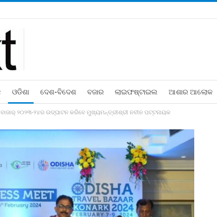
ଛ
ଓଡିଶା
ଦେଶ-ବିଦେଶ
ବଜାର
ଲାଇଫଷ୍ଟାଇଲ
ଆଶାର ଆଲୋକ
 ବାଜାର୍ ୨୦୨୩-୨୪ର ଉଦ୍‌ଘାଟନ କରିବେ ମୁଖ୍ୟମନ୍ତ୍ରୀଶ୍ରୀ ନବୀନ ପଟ୍ଟନାୟକ