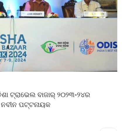
ଡିଶା ଟ୍ରାଭେଲ ବାଜାର୍ ୨୦୨୩-୨୪ର
ରୀ ନବୀନ ପଟ୍ଟନାୟକ