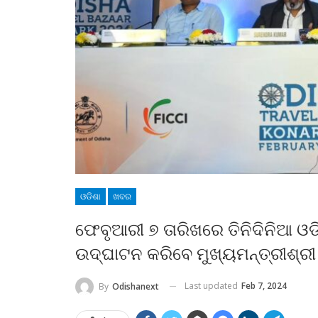
ଓଡିଶା
ଖବର
ଫେବୃଆରୀ ୭ ତାରିଖରେ ତିନିଦିନିଆ ଓ
ଉଦ୍‌ଘାଟନ କରିବେ ମୁଖ୍ୟମନ୍ତ୍ରୀଶ୍
Last updated
Feb 7, 2024
By
Odishanext