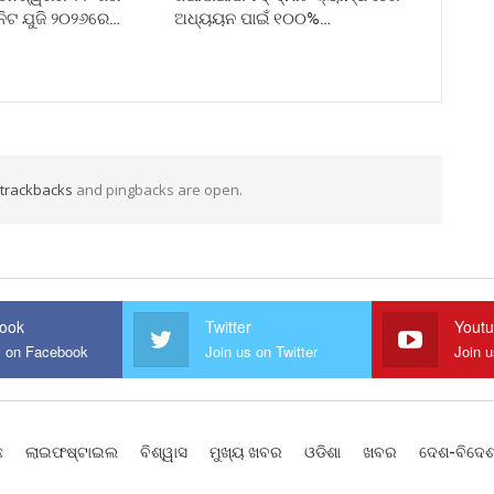
ନିଟ ଯୁଜି ୨୦୨୬ରେ…
ଅଧ୍ୟୟନ ପାଇଁ ୧୦୦%…
trackbacks
and pingbacks are open.
ook
Twitter
Yout
s on Facebook
Join us on Twitter
Join 
ଛ
ଲାଇଫଷ୍ଟାଇଲ
ବିଶ୍ୱାସ
ମୁଖ୍ୟ ଖବର
ଓଡିଶା
ଖବର
ଦେଶ-ବିଦେ