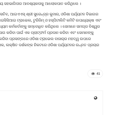
କ୍ରିୟ ସହଭାଗିତାର ଆବଶ୍ୟକତାକୁ ଆଲୋକପାତ କରିଥିଲେ ।
ସଚିବ, ଆଇଏଏସ୍ ଶ୍ରୀ ସୁରେନ୍ଦ୍ର କୁମାର, ଓଡିଶା ପର୍ଯ୍ୟଟନ ବିଭାଗର
ଇସିସିଆଇ ଟ୍ରାଭେଲ, ଟୁରିଜିମ୍ ଓ ହସ୍ପିଟାଲିଟି କମିଟି ଉପାଧ୍ୟକ୍ଷ ଏବଂ
ମାଧ୍ୟମ କର୍ମକର୍ତାଙ୍କୁ ସମ୍ବୋଧିତ କରିଥିଲେ । ସେମାନେ ସମଗ୍ର ବିଶ୍ୱର
ଗ କରିବା ପାଇଁ ଏକ ପ୍ଲାଟ୍‌ଫର୍ମ ପ୍ରଦାନ କରିବା ଏବଂ ସେମାନଙ୍କୁ
 କରିବା ପ୍ରସଙ୍ଗରେ ଓଡିଶା ଟ୍ରାଭେଲ ବାଜାର୍‌ର ମହତ୍ୱ ଉପରେ
କ, ଲକ୍ଷିତ ଦର୍ଶକଙ୍କ ନିକଟରେ ଓଡିଶା ପର୍ଯ୍ୟଟନର ଉନ୍ନତ ପ୍ରଚାର
41