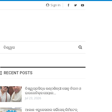
Sign In
ବିଶ୍ୱାସ
RECENT POSTS
ବିଶ୍ୱପ୍ରସିଦ୍ଧ କଣ୍ଠଶିଳ୍ପୀ ସୋନୁ ନିଗମ ଓ
ଇଉଜେନିକ୍ସ ହେୟାର…
Jul 23, 2026
ଆକାଶ ଏଜୁକେସନାଲ ସର୍ଭିସେସ୍ ଲିମିଟେଡ୍