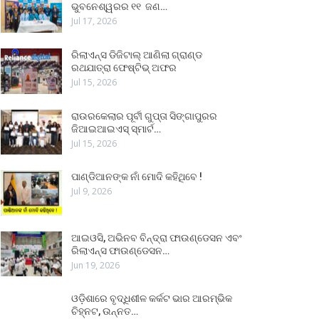
ଭୁବନେଶ୍ୱରର ୧୧ ଜଣ…
Jul 17, 2026
ରିଲାଏନ୍ସ ଡିଜିଟାଲ୍ ଆଣିଲା ଗ୍ରାଣ୍ଡ
ରଥଯାତ୍ରା ଫେଷ୍ଟିଭ୍ ଅଫର
Jul 15, 2026
ରାଉରକେଲାର ପୂର୍ବୀ ଗୁପ୍ତା ସିଙ୍ଗାପୁରର
ଜିଆଇଆଇଏସ୍ ସ୍ମାର୍ଟ…
Jul 15, 2026
ପାଣ୍ଡିଆନଙ୍କ ନାଁ ମୋଦି କହିଥିବେ !
Jul 9, 2026
ଆଇଓସି, ଅଭିନବ ବିନ୍ଦ୍ରା ଫାଉଣ୍ଡେସନ ଏବଂ
ରିଲାଏନ୍ସ ଫାଉଣ୍ଡେସନ…
Jun 19, 2026
ଓଡ଼ିଶାରେ ବୃଦ୍ଧିଶୀଳ କର୍କଟ ଭାର ଆରମ୍ଭିକ
ଚିହ୍ନଟ, ଉନ୍ନତ…