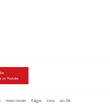
ube
us on Youtube
ଶ
ଆଶାର ଆଲୋକ
ବିଶ୍ୱାସ
ବଜାର
ସତ-ମିଛ