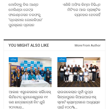
ମୋଦିଙ୍କୁ ବିଲ ଆଣ୍ଡ
ଏଣିକି ଅଫିସ କିମ୍ବା ବିଭିନ୍ନ
ମେଲିଣ୍ଡା ଗେଟ୍ସ
ମିଟିଂରେ ଆଉ ପ୍ଲାଷ୍ଟିକ
ଫାଉଣ୍ଡେସନ ତରଫରୁ
ବ୍ୟବହାର ହେବନାହିଁ
‘ଗ୍ଲୋବାଲ ଗୋଲକିପର’
ପୁରସ୍କାର ପ୍ରଦାନ
YOU MIGHT ALSO LIKE
More From Author
ଓଡିଶା
ଓଡିଶା
ଆକାଶ ଏଜୁକେସନାଲ ସର୍ଭିସେସ୍
ରାଉରକେଲାର ପୂର୍ବୀ ଗୁପ୍ତା
ଲିମିଟେଡ୍ ଭୁବନେଶ୍ୱରର ୧୧
ସିଙ୍ଗାପୁରର ଜିଆଇଆଇଏସ୍
ଜଣ ଛାତ୍ରଛାତ୍ରୀ ନିଟ ଯୁଜି
ସ୍ମାର୍ଟ କ୍ୟାମ୍ପସରେ ଅଧ୍ୟୟନ
୨୦୨୬ରେ…
ପାଇଁ ୧୦୦%…