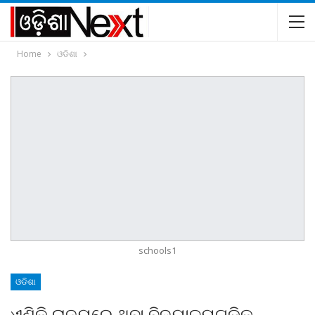
Home
ଓଡିଶା
schools1
ଓଡିଶା