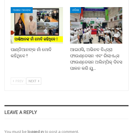
ଆଶାର ଆଲୋକ
ଓଡିଶା
ପାଣ୍ଡିଆନଙ୍କ ନାଁ ମୋଦି
ଆଇଓସି, ଅଭିନବ ବିନ୍ଦ୍ରା
କହିଥିବେ !
ଫାଉଣ୍ଡେସନ ଏବଂ ରିଲାଏନ୍ସ
ଫାଉଣ୍ଡେସନ ଅଲିମ୍ପିକ୍ ଦିବସ
ପାଳନ କରି ୟୁ…
PREV
NEXT
LEAVE A REPLY
You must be
logged in
to post a comment.