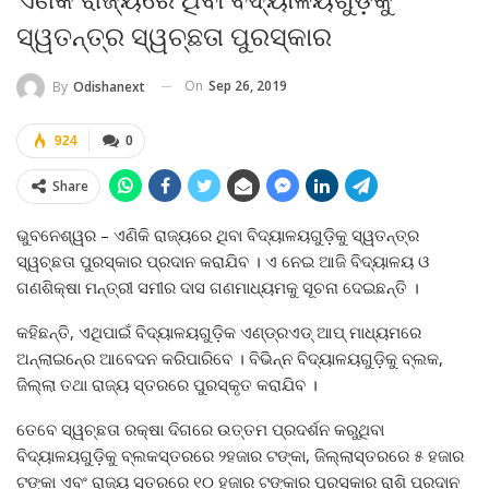
ଏଣିକି ରାଜ୍ୟରେ ଥିବା ବିଦ୍ୟାଳୟଗୁଡ଼ିକୁ
ସ୍ୱତନ୍ତ୍ର ସ୍ୱଚ୍ଛତା ପୁରସ୍କାର
On
Sep 26, 2019
By
Odishanext
924
0
Share
ଭୁବନେଶ୍ୱର – ଏଣିକି ରାଜ୍ୟରେ ଥିବା ବିଦ୍ୟାଳୟଗୁଡ଼ିକୁ ସ୍ୱତନ୍ତ୍ର
ସ୍ୱଚ୍ଛତା ପୁରସ୍କାର ପ୍ରଦାନ କରାଯିବ । ଏ ନେଇ ଆଜି ବିଦ୍ୟାଳୟ ଓ
ଗଣଶିକ୍ଷା ମନ୍ତ୍ରୀ ସମୀର ଦାସ ଗଣମାଧ୍ୟମକୁ ସୂଚନା ଦେଇଛନ୍ତି ।
କହିଛନ୍ତି, ଏଥିପାଇଁ ବିଦ୍ୟାଳୟଗୁଡ଼ିକ ଏଣ୍ଡ୍ରଏଡ୍‍ ଆପ୍‍ ମାଧ୍ୟମରେ
ଅନ୍‍ଲାଇନ୍‍ରେ ଆବେଦନ କରିପାରିବେ । ବିଭିନ୍ନ ବିଦ୍ୟାଳୟଗୁଡ଼ିକୁ ବ୍ଲକ,
ଜିଲ୍ଲା ତଥା ରାଜ୍ୟ ସ୍ତରରେ ପୁରସ୍କୃତ କରାଯିବ ।
ତେବେ ସ୍ୱଚ୍ଛତା ରକ୍ଷା ଦିଗରେ ଉତ୍ତମ ପ୍ରଦର୍ଶନ କରୁଥିବା
ବିଦ୍ୟାଳୟଗୁଡ଼ିକୁ ବ୍ଲକସ୍ତରରେ ୨ହଜାର ଟଙ୍କା, ଜିଲ୍ଲାସ୍ତରରେ ୫ ହଜାର
ଟଙ୍କା ଏବଂ ରାଜ୍ୟ ସ୍ତରରେ ୧୦ ହଜାର ଟଙ୍କାର ପୁରସ୍କାର ରାଶି ପ୍ରଦାନ