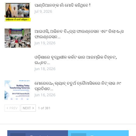
ପାଣ୍ଡିଆନଙ୍କ ନାଁ ମୋଦି କହିଥିବେ !
Jul 9, 2026
ଆଇଓସି, ଅଭିନବ ବିନ୍ଦ୍ରା ଫାଉଣ୍ଡେସନ ଏବଂ ରିଲାଏନ୍ସ
ଫାଉଣ୍ଡେସନ…
Jun 19, 2026
ଓଡ଼ିଶାରେ ବୃଦ୍ଧିଶୀଳ କର୍କଟ ଭାର ଆରମ୍ଭିକ ଚିହ୍ନଟ,
ଉନ୍ନତ…
Jun 18, 2026
ମୋରେପେନ୍ ଲ୍ୟାବ୍ ଚତୁର୍ଥ ତ୍ରୈମାସିକରେ ନିଟ୍ ଲାଭ ୬୯
ପ୍ରତିଶତ…
Jun 16, 2026
PREV
NEXT
1 of 381