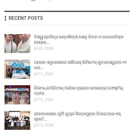
RECENT POSTS
ବିଶ୍ୱପ୍ରସିଦ୍ଧ କଣ୍ଠଶିଳ୍ପୀ ସୋନୁ ନିଗମ ଓ ଇଉଜେନିକ୍ସ
ହେୟାର…
Jul 23, 2026
ଆକାଶ ଏଜୁକେସନାଲ ସର୍ଭିସେସ୍ ଲିମିଟେଡ୍ ଭୁବନେଶ୍ୱରର ୧୧
ଜଣ…
Jul 17, 2026
ରିଲାଏନ୍ସ ଡିଜିଟାଲ୍ ଆଣିଲା ଗ୍ରାଣ୍ଡ ରଥଯାତ୍ରା ଫେଷ୍ଟିଭ୍
ଅଫର
Jul 15, 2026
ରାଉରକେଲାର ପୂର୍ବୀ ଗୁପ୍ତା ସିଙ୍ଗାପୁରର ଜିଆଇଆଇଏସ୍
ସ୍ମାର୍ଟ…
Jul 15, 2026