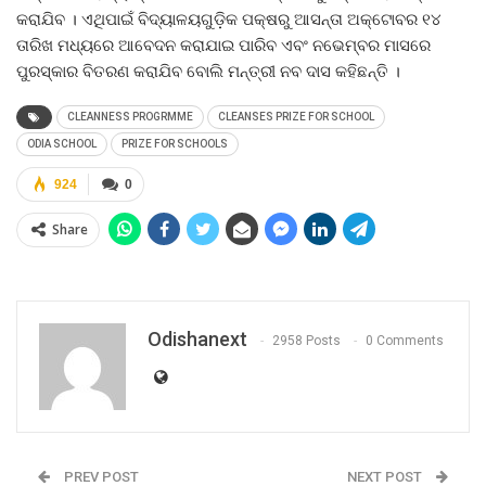
କରାଯିବ । ଏଥିପାଇଁ ବିଦ୍ୟାଳୟଗୁଡ଼ିକ ପକ୍ଷରୁ ଆସନ୍ତା ଅକ୍ଟୋବର ୧୪
ତାରିଖ ମଧ୍ୟରେ ଆବେଦନ କରାଯାଇ ପାରିବ ଏବଂ ନଭେମ୍ବର ମାସରେ
ପୁରସ୍କାର ବିତରଣ କରାଯିବ ବୋଲି ମନ୍ତ୍ରୀ ନବ ଦାସ କହିଛନ୍ତି ।
CLEANNESS PROGRMME
CLEANSES PRIZE FOR SCHOOL
ODIA SCHOOL
PRIZE FOR SCHOOLS
924
0
Share
Odishanext
2958 Posts
0 Comments
PREV POST
NEXT POST