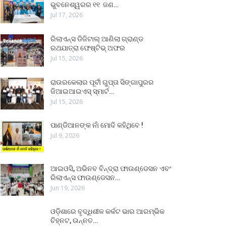
ଭୁବନେଶ୍ୱରର ୧୧ ଜଣ…
Jul 17, 2026
ରିଲାଏନ୍ସ ଡିଜିଟାଲ୍ ଆଣିଲା ଗ୍ରାଣ୍ଡ
ରଥଯାତ୍ରା ଫେଷ୍ଟିଭ୍ ଅଫର
Jul 15, 2026
ରାଉରକେଲାର ପୂର୍ବୀ ଗୁପ୍ତା ସିଙ୍ଗାପୁରର
ଜିଆଇଆଇଏସ୍ ସ୍ମାର୍ଟ…
Jul 15, 2026
ପାଣ୍ଡିଆନଙ୍କ ନାଁ ମୋଦି କହିଥିବେ !
Jul 9, 2026
ଆଇଓସି, ଅଭିନବ ବିନ୍ଦ୍ରା ଫାଉଣ୍ଡେସନ ଏବଂ
ରିଲାଏନ୍ସ ଫାଉଣ୍ଡେସନ…
Jun 19, 2026
ଓଡ଼ିଶାରେ ବୃଦ୍ଧିଶୀଳ କର୍କଟ ଭାର ଆରମ୍ଭିକ
ଚିହ୍ନଟ, ଉନ୍ନତ…