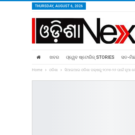
THURSDAY, AUGUST 6, 2026
ଖବର
ଓ୍ୱେବ ଷ୍ଟୋରିଜ୍‌ STORIES
ସତ-ମି
Home
ଓଡିଶା
ସିଆଇଆଇ ଓଡିଶା ପକ୍ଷରୁ ୨୦୨୫-୨୬ ପାଇଁ ନୂଆ ନ