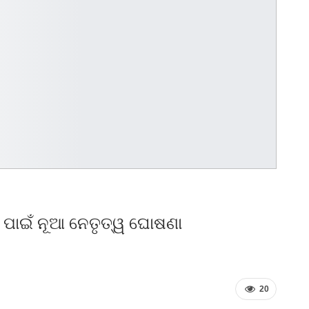
ପାଇଁ ନୂଆ ନେତୃତ୍ୱ ଘୋଷଣା
20