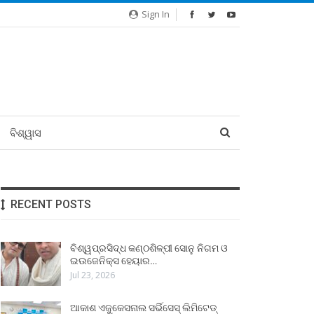
Sign In
ବିଶ୍ୱାସ
RECENT POSTS
ବିଶ୍ୱପ୍ରସିଦ୍ଧ କଣ୍ଠଶିଳ୍ପୀ ସୋନୁ ନିଗମ ଓ
ଇଉଜେନିକ୍ସ ହେୟାର…
Jul 23, 2026
ଆକାଶ ଏଜୁକେସନାଲ ସର୍ଭିସେସ୍ ଲିମିଟେଡ୍