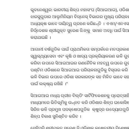
ଭୁବନେଶ୍ୱର: ଭାରତୀୟ ଶିଳ୍ପ ମହାସଂଘ (ସିଆଇଆଇ), ଓଡିଶା 
ଝାରସୁଗୁଡାର ଆଲୁମିନିୟମ ବିଜ୍‌ନେସ୍ ବିଭାଗର ମୁଖ୍ୟ ପରିଚାଳନ
ଅଧ୍ୟକ୍ଷ ଭାବେ ଦାୟିତ୍ୱ ଗ୍ରହଣ କରିଛନ୍ତି । ଏଏମ୍‌/ଏନଏ
ନିର୍ଦ୍ଦେଶକ ଶ୍ରୀଯୁକ୍ତ ସୁରେଶ ଜି.ଙ୍କୁ ସମାନ ଅବଧି ପାଇଁ 
କରାଯାଇଛି ।
ଆଗାମୀ ବର୍ଷଗୁଡିକ ପାଇଁ ପ୍ରାଥମିକତା ସମ୍ପର୍କରେ ମତପ୍ରକାଶ 
ସ୍ୱାସ୍ଥ୍ୟସେବା ଏବଂ କୃଷି ଓ ଖାଦ୍ୟ ପ୍ରକ୍ରିୟାକରଣ ଭଳି ଗୁ
କରିବା ଉପରେ ସିଆଇଆଇର ରଣନୈତିକ ମହତ୍ୱ ଉପରେ ଗୁରୁତ୍ୱ
ପଶ୍ଚିମ ଓଡିଶାରେ ସିଆଇଆଇ ପରିଚାଳନାଗୁଡିକୁ ବିସ୍ତାର କରି ଏ
ଭଳି ବିଭାଗ ଉପରେ ଓଡିଶା ସରକାରଙ୍କ ସହ ମିଳିତ ଭାବେ ସହଭ
ପାଇଁ ଲକ୍ଷ୍ୟ ରଖିଛି ।”
ସିଆଇଆଇ ମଧ୍ୟ ଗ୍ରୀନ ବିଲ୍ଡିଂ ସାର୍ଟିଫିକେଶନକୁ ପ୍ରୋତ୍ସାହି
ମାଧ୍ୟମରେ ଭିତିଭୂମିକୁ ଉନ୍ନତ କରି ଓଡିଶାର ଶିଳ୍ପ ଇକୋସିଷ
ସିରିଜ ଭଳି ପ୍ରମୁଖ ପଦକ୍ଷେପଗୁଡିକ କ୍ଷୁଦ୍ର ଉଦ୍ୟୋଗଗୁଡି
ଶିଳ୍ପ ବିକାଶ ସୁନିଶ୍ଚିତ କରିବ ।
ସେହିପରି ଶ୍ରୀଯୁକ୍ତ ସୁରେଶ ଜି ଓଡିଶାକୁ କ୍ଷେତ୍ରୀୟ ବିଶ