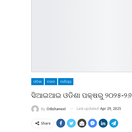
ଓଡିଶା
ବଜାର
ବାଣିଜ୍ୟ
ସିଆଇଆଇ ଓଡିଶା ପକ୍ଷରୁ ୨୦୨୫-୨୬ 
Last updated
Apr 29, 2025
By
Odishanext
Share