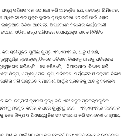
ରାଜ୍ୟ ପରିଷଦ ଏହା ଘୋଷଣା କରି ଆନନ୍ଦିତ ଯେ, ବେଦାନ୍ତ ଲିମିଟେଡ,
ା ଅଧିକାରୀ ଶ୍ରୀଯୁକ୍ତ ସୁନୀଲ ଗୁପ୍ତା ୨୦୨୫-୨୬ ବର୍ଷ ପାଇଁ ଏହାର
ସ ଇଣ୍ଡିଆର ଓଡିଶା ଆସେଟ୍‌ସ ଅପରେଶନ ବିଭାଗର କାର୍ଯ୍ୟକାରୀ
ସିଆଇଆଇ, ଓଡିଶା ରାଜ୍ୟ ପରିଷଦର ଉପାଧ୍ୟକ୍ଷ ଭାବେ ନିର୍ବାଚିତ
କରି ଶ୍ରୀଯୁକ୍ତ ସୁନୀଲ ଗୁପ୍ତା ଏମ୍‌ଏସଏମଇ, ଧାତୁ ଓ ଖଣି,
ରୁତ୍ୱପୂର୍ଣ୍ଣ କ୍ଷେତ୍ରଗୁଡିକରେ ଓଡିଶାର ବିକାଶକୁ ଆଗକୁ ପରିଚାଳନା
ାରୋପ କରିଛନ୍ତି । ସେ କହିଛନ୍ତି, “ ସିଆଇଆଇ ବିଶେଷ କରି
ବଂ ଶିଳ୍ପ, ଏମ୍‌ଏସ୍‌ଏମଇ, କୃଷି, ପରିବେଶ, ପର୍ଯ୍ୟଟନ ଓ ଦକ୍ଷତା ବିକାଶ
ାଗିତା କରି ରାଜ୍ୟରେ ସମାବେଶୀ ଆର୍ଥିକ ପ୍ରଗତିକୁ ଆଗକୁ ବଢାଇବା
ତ କରି, ରପ୍ତାନୀ କ୍ଷମତା ବୃଦ୍ଧି କରି ଏବଂ ସବୁଜ ପ୍ରକଳ୍ପଗୁଡିକ
୍ଟମକୁ ମଜବୁତ କରିବା ଉପରେ ଗୁରୁତ୍ୱ ଦେବ । ଏମ୍‌ଏସ୍‌ଏମ୍‌ଇ କନେକ୍ଟ
କୁ ବୃହତ ଶିଳ୍ପ ଓ ପିଏସୟୁଗୁଡିକ ସହ ସଂଯୋଗ କରି ସମାବେଶୀ ଓ ସ୍ଥାୟୀ
େଷଜ୍ଞତା ଆଣିବା ପାଇଁ ସିଆଇଆଇର ସେଂଟର୍ସ ଅଫ ଏକ୍ସିଲେନ୍ସକୁ ଉପଯୋଗ