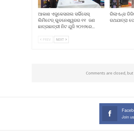
ଆକାଶ ଏଜୁକେସନାଲ ସର୍ଭିସେସ୍
ରିଲାଏନ୍ସ ଡିଜ
ଲିମିଟେଡ୍ ଭୁବନେଶ୍ୱରର ୧୧ ଜଣ
ରଥଯାତ୍ରା ଫ
ଛାତ୍ରଛାତ୍ରୀ ନିଟ ଯୁଜି ୨୦୨୬ରେ…
PREV
NEXT
Comments are closed, but
Faceb
Join u