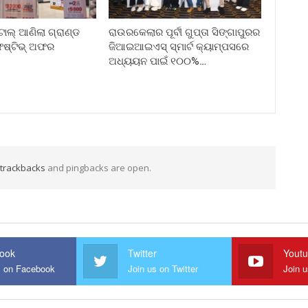
ିଟାଲ୍ ଆଣିଲା ଗ୍ରାଣ୍ଡ
ରାଉରକେଲାର ପୂର୍ବୀ ଗୁପ୍ତା ସିଙ୍ଗାପୁରର
େଷ୍ଟିଭ୍ ଅଫର
ଜିଆଇଆଇଏସ୍ ସ୍ମାର୍ଟ କ୍ୟାମ୍ପସରେ
ଅଧ୍ୟୟନ ପାଇଁ ୧୦୦%…
trackbacks
and pingbacks are open.
ook
Twitter
Yout
s on Facebook
Join us on Twitter
Join 