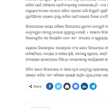
କରିବା ପାଇଁ ପରିଷଦର ପ୍ରତିବଦ୍ଧତାକୁ ଦୋହରାଇଛନ୍ତି । ସେ କହ
ଡକ୍ୟୁମେଂଟେଶନ ଉପରେ ତାଲିମ ପ୍ରଦାନ କରି ନିଯୁକ୍ତି ସୃଷ୍ଟ
ଯୁବପିଢିଙ୍କ ଦକ୍ଷତା ବୃଦ୍ଧି କରିବା ପାଇଁ ଦକ୍ଷତା ବିକାଶ ଓ ବ
ସିଆଇଆଇର ରାଜ୍ୟ ପରିଷଦ ସିଆଇଆଇ ୱମେନ ନେଟ୍‌ୱର୍କ ମାଧ
ନେତୃତ୍ୱର ମହତ୍ୱ ଉପରେ ଗୁରୁତ୍ୱ ଦେଇଛି । ଏହାଛଡା ସିଆଇଆ
ବିଭାଗଗୁଡିକ ସହ ନିୟୋଜିତ ହେବ ଏବଂ ସଂଯୋଗ ଓ ସ୍ୱାସ୍ଥ୍ୟସେ
ବ୍ୟାପକ ବିକାଶମୂଳକ ଏଜେଣ୍ଡାର ଅଂଶ ଭାବେ ସିଆଇଆଇ ଓଡ
ଲଜିଷ୍ଟିକ୍ସ, ମତ୍ସ୍ୟ ଓ ଜଳୀୟ କୃଷି, ଜଳବାୟୁ ସ୍ଥିରତା, ଶକ୍
ସଂରକ୍ଷଣ କ୍ଷେତ୍ରରେ ବିଭିନ୍ନ ପଦକ୍ଷେପକୁ କାର୍ଯ୍ୟକାରୀ କ
ମିଳିତ ଭାବେ ସିଆଇଆଇ ଓ ଏହାର ନୂଆ ନେତୃତ୍ୱ ବ୍ୟବସାୟଗୁଡି
ସଶକ୍ତ କରିବା ଏବଂ ଓଡିଶାର ସ୍ଥାୟୀ ଆର୍ଥିକ ରୂପାନ୍ତରଣ ପାଇ
Share