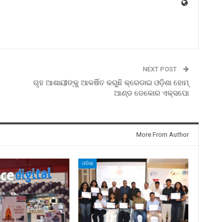
NEXT POST
ଗୃହ ଆଶାୟୀଙ୍କୁ ଆକର୍ଷିତ କରୁଛି କ୍ରେଡାଇ ଓଡ଼ିଶା ହୋମ୍
ଆଣ୍ଡ ଡେକୋର ଏକ୍ସପୋ
More From Author
ଓଡିଶା