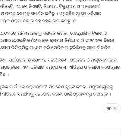
ିଛନ୍ତି, “ଆମେ ଜିଏସ୍‌ଟି, ଜିଇଏମ, ଟିକ୍ୟୁଏମ ଓ ଏକ୍ସପୋର୍ଟ
ି ଓ ଉତ୍ପାଦକତାକୁ ସମର୍ଥନ କରିବୁ । ଏଥିସହିତ ଆମେ ଓଡିଶାର
ୈଷୟିକ ଶିକ୍ଷା ବିଭାଗ ସହ ସହଭାଗିତା କରିଛୁ ।”
୍ୟମରେ ମହିଳାମାନଙ୍କୁ ସଶକ୍ତ କରିବା, ଉଦ୍ୟୋଗିକ ବିକାଶ ଓ
ଇ ୟୁଏଲବି କର୍ମଚାରୀଙ୍କ କ୍ଷମତା ନିର୍ମାଣ ପାଇଁ ସହରାଂଚଳ ବିକାଶ
ବା ଭିତିଭୂମିକୁ ଉନ୍ନତ କରି ମେଡିକାଲ ଟୁରିଜିମକୁ ସପୋର୍ଟ କରିବ ।
ିଶା ପର୍ଯ୍ୟଟନ, ଉଦ୍ଭାବନ, ସହରୀକରଣ, ପରିବହନ ଓ ମଲ୍ଟି-ମୋଡାଲ
ତି ରୂପାନ୍ତରଣ ଏବଂ ଓଡିଶାର ସମୃଦ୍ଧ କଳା, ଐତିହ୍ୟ ଓ କ୍ରୀଡା କ୍ଷେତ୍ରର
ରିବ ।
କ ପାଇଁ ଏକ ସକ୍ଷମକାରୀ ପରିବେଶ ସୃଷ୍ଟି କରିବା, ସମୁଦାୟଗୁଡିକୁ
ଁ ନୀତିଗତ ସମର୍ଥନକୁ ସହଯୋଗ କରିବା ପାଇଁ ପ୍ରତିବଦ୍ଧ ରହିଛନ୍ତି ।
20