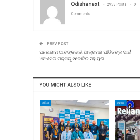
Odishanext
2958 Posts
0
Comments
PREV POST
ପହଲଗାମ ଆତଙ୍କବାଦୀ ଆକ୍ରମଣ ପୀଡିତଙ୍କ ପାଇଁ
ଏନଏସଇ ପକ୍ଷରୁ ୧କୋଟିର ସହାୟତା
YOU MIGHT ALSO LIKE
ଓଡିଶା
ବଜାର