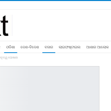
ଛ
ଓଡିଶା
ଦେଶ-ବିଦେଶ
ବଜାର
ଲାଇଫଷ୍ଟାଇଲ
ଆଶାର ଆଲୋକ
େତୃତ୍ୱ ଘୋଷଣା