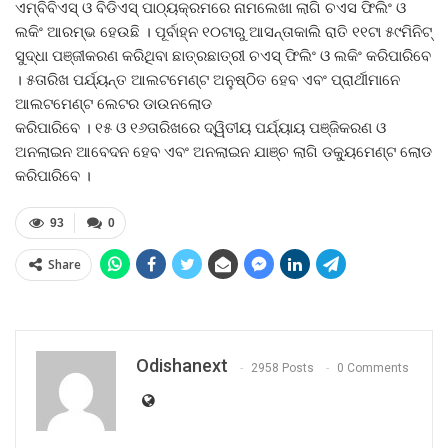
ଏମ୍‍ବିବିଏସ୍‍ ଓ ବିଡିଏସ୍‍ ପାଠ୍ୟକ୍ରମରେ ନାମଲେଖା ଲାଗି ଚଏସ ଫିଲିଂ ଓ
ଲକିଂ ଆରମ୍ଭ ହେଉଛି । ପୂର୍ବାହ୍ନ ୧୦ଟାରୁ ଆସନ୍ତାକାଲି ରାତି ୧୧ଟା ୫୯ମିନିଟ୍‍
ସୁଦ୍ଧା ପଞ୍ଜୀକରଣ କରିଥିବା ଛାତ୍ରଛାତ୍ରୀ ଚଏସ୍‍ ଫିଲିଂ ଓ ଲକିଂ କରିପାରିବେ
। ୫ତାରିଖ ପର୍ଯ୍ୟନ୍ତ ଆଲଟମେଣ୍ଟ ଅନୁଷ୍ଠିତ ହେବ ଏବଂ ପ୍ରାର୍ଥୀମାନେ
ଆଲଟମେଣ୍ଟ ଲେଟର ଡାଉନଲୋଡ
କରିପାରିବେ । ୧୫ ଓ ୧୬ତାରିଖରେ ଦ୍ୱିତୀୟ ପର୍ଯ୍ୟାୟ ପଞ୍ଜିକରଣ ଓ
ଅନଲାଇନ ଆବେଦନ ହେବ ଏବଂ ଅନଲାଇନ ଯାଞ୍ଚ ଲାଗି ଡକ୍ୟୁମେଣ୍ଟ ଲୋଡ
କରିପାରିବେ ।
93
0
Share
Odishanext
2958 Posts
0 Comments