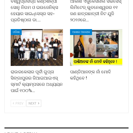
ବିଶ୍ୱପ୍ରସିଦ୍ଧ କଣ୍ଠଶିଳ୍ପୀ
ଆକାଶ ଏଜୁକେସନାଲ ସର୍ଭିସେସ୍
ସୋନୁ ନିଗମ ଓ ଇଉଜେନିକ୍ସ
ଲିମିଟେଡ୍ ଭୁବନେଶ୍ୱରର ୧୧
ହେୟାର ସାଇନ୍ସେସ୍ର ସହ-
ଜଣ ଛାତ୍ରଛାତ୍ରୀ ନିଟ ଯୁଜି
ପ୍ରତିଷ୍ଠାତା ଡା.…
୨୦୨୬ରେ…
ଓଡିଶା
ଆଶାର ଆଲୋକ
ରାଉରକେଲାର ପୂର୍ବୀ ଗୁପ୍ତା
ପାଣ୍ଡିଆନଙ୍କ ନାଁ ମୋଦି
ସିଙ୍ଗାପୁରର ଜିଆଇଆଇଏସ୍
କହିଥିବେ !
ସ୍ମାର୍ଟ କ୍ୟାମ୍ପସରେ ଅଧ୍ୟୟନ
ପାଇଁ ୧୦୦%…
PREV
NEXT