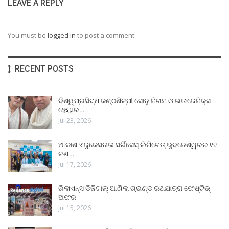
LEAVE A REPLY
You must be
logged in
to post a comment.
RECENT POSTS
ବିଶ୍ୱପ୍ରସିଦ୍ଧ କଣ୍ଠଶିଳ୍ପୀ ସୋନୁ ନିଗମ ଓ ଇଉଜେନିକ୍ସ
ହେୟାର…
Jul 23, 2026
ଆକାଶ ଏଜୁକେସନାଲ ସର୍ଭିସେସ୍ ଲିମିଟେଡ୍ ଭୁବନେଶ୍ୱରର ୧୧
ଜଣ…
Jul 17, 2026
ରିଲାଏନ୍ସ ଡିଜିଟାଲ୍ ଆଣିଲା ଗ୍ରାଣ୍ଡ ରଥଯାତ୍ରା ଫେଷ୍ଟିଭ୍
ଅଫର
Jul 15, 2026