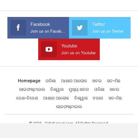
Facebook
Twitter
Join us on Facebook
Join us on Twitter
Youtube
Join us on Youtube
Homepage
ଓଡିଶା
ଆଶାର ଆଲୋକ
ଖବର
ସତ-ମିଛ
ଲାଇଫଷ୍ଟାଇଲ
ବିଶ୍ୱାସ
ମୁଖ୍ୟ ଖବର
ଓଡିଶା
ଖବର
ଦେଶ-ବିଦେଶ
ଆଶାର ଆଲୋକ
ବିଶ୍ୱାସ
ବଜାର
ସତ-ମିଛ
ଲାଇଫଷ୍ଟାଇଲ
© 2026 - Odishanext.com. All Rights Reserved.
Designed by
Web Odisha