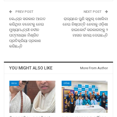
PREV POST
NEXT POST
କେନ୍ଦ୍ର ସରକାର ଆଗତ
ରାଜ୍ୟରେ ପୁଣି ସ୍କୁଲ୍‍ ଖୋଲିବା
କରିଥିବା ବଜେଟକୁ ନେଇ
ନେଇ ନିଷ୍ପତ୍ତି ନେବାକୁ ଓଡ଼ିଶା
ମୁଖ୍ୟମନ୍ତ୍ରୀ ନବୀନ
ହାଇକୋର୍ଟ ସରକାରଙ୍କୁ ୨
ପଟ୍ଟନାୟକ ମିଶ୍ରିତ
ମାସର ସମୟ ଦେଇଛନ୍ତି
ପ୍ରତିକ୍ରିୟା ପ୍ରକାଶ
କରିଛନ୍ତି
YOU MIGHT ALSO LIKE
More From Author
ଖବର
ଓଡିଶା