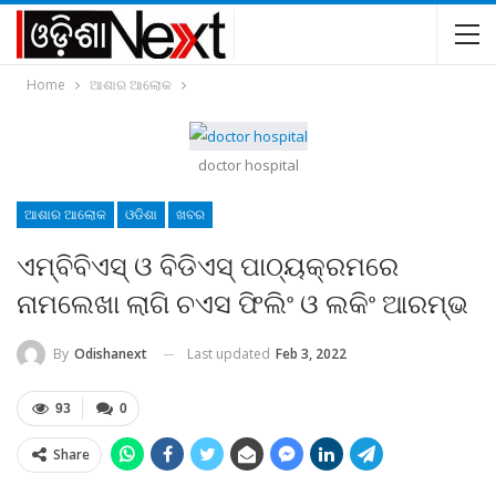
Home
ଆଶାର ଆଲୋକ
doctor hospital
ଆଶାର ଆଲୋକ
ଓଡିଶା
ଖବର
ଏମ୍‍ବିବିଏସ୍‍ ଓ ବିଡିଏସ୍‍ ପାଠ୍ୟକ୍ରମରେ
ନାମଲେଖା ଲାଗି ଚଏସ ଫିଲିଂ ଓ ଲକିଂ ଆରମ୍ଭ
Last updated
Feb 3, 2022
By
Odishanext
93
0
Share