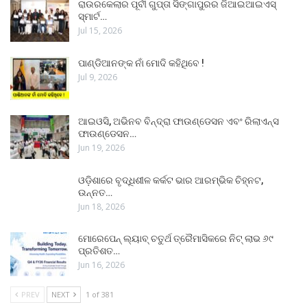
ରାଉରକେଲାର ପୂର୍ବୀ ଗୁପ୍ତା ସିଙ୍ଗାପୁରର ଜିଆଇଆଇଏସ୍
ସ୍ମାର୍ଟ…
Jul 15, 2026
ପାଣ୍ଡିଆନଙ୍କ ନାଁ ମୋଦି କହିଥିବେ !
Jul 9, 2026
ଆଇଓସି, ଅଭିନବ ବିନ୍ଦ୍ରା ଫାଉଣ୍ଡେସନ ଏବଂ ରିଲାଏନ୍ସ
ଫାଉଣ୍ଡେସନ…
Jun 19, 2026
ଓଡ଼ିଶାରେ ବୃଦ୍ଧିଶୀଳ କର୍କଟ ଭାର ଆରମ୍ଭିକ ଚିହ୍ନଟ,
ଉନ୍ନତ…
Jun 18, 2026
ମୋରେପେନ୍ ଲ୍ୟାବ୍ ଚତୁର୍ଥ ତ୍ରୈମାସିକରେ ନିଟ୍ ଲାଭ ୬୯
ପ୍ରତିଶତ…
Jun 16, 2026
PREV
NEXT
1 of 381