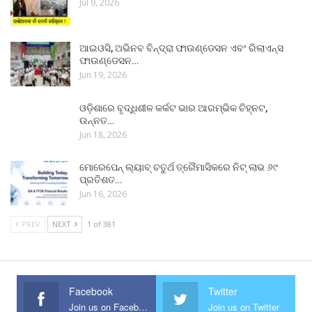
Jul 9, 2026
ଆଇଓସି, ଅଭିନବ ବିନ୍ଦ୍ରା ଫାଉଣ୍ଡେସନ ଏବଂ ରିଲାଏନ୍ସ
ଫାଉଣ୍ଡେସନ…
Jun 19, 2026
ଓଡ଼ିଶାରେ ବୃଦ୍ଧିଶୀଳ କର୍କଟ ଭାର ଆରମ୍ଭିକ ଚିହ୍ନଟ,
ଉନ୍ନତ…
Jun 18, 2026
ମୋରେପେନ୍ ଲ୍ୟାବ୍ ଚତୁର୍ଥ ତ୍ରୈମାସିକରେ ନିଟ୍ ଲାଭ ୬୯
ପ୍ରତିଶତ…
Jun 16, 2026
PREV
NEXT
1 of 381
Facebook
Twitter
Join us on Facebook
Join us on Twitter