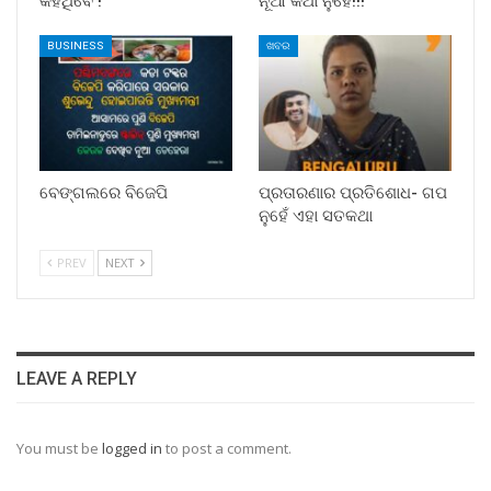
କହିଥିବେ !
ନୂଆ କଥା ନୁହେଁ!!!
BUSINESS
ଖବର
ବେଙ୍ଗଲରେ ବିଜେପି
ପ୍ରତାରଣାର ପ୍ରତିଶୋଧ- ଗପ
ନୁହେଁ ଏହା ସତକଥା
PREV
NEXT
LEAVE A REPLY
You must be
logged in
to post a comment.