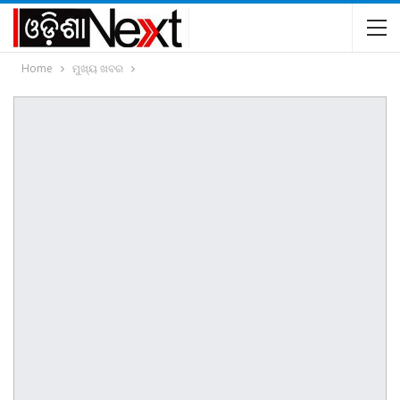
Home
ମୁଖ୍ୟ ଖବର