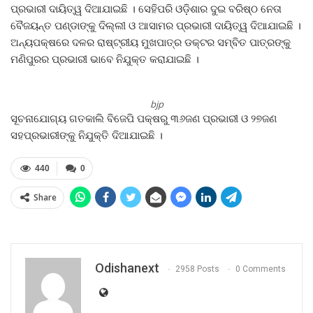
ପ୍ରଭାରୀ ଦାୟିତ୍ୱ ଦିଆଯାଇଛି । ସେହିପରି ଓଡ଼ିଶାର ଦୁଇ ବରିଷ୍ଠ ନେତା
ବୈଜୟନ୍ତ ପଣ୍ଡାଙ୍କୁ ଦିଲ୍ଲୀ ଓ ଆସାମର ପ୍ରଭାରୀ ଦାୟିତ୍ୱ ଦିଆଯାଇଛି ।
ଅନ୍ୟପକ୍ଷରେ ଦଳର ରାଷ୍ଟ୍ରୀୟ ମୁଖପାତ୍ର ଡକ୍ଟର ସମ୍ବିତ ପାତ୍ରଙ୍କୁ
ମଣିପୁରର ପ୍ରଭାରୀ ଭାବେ ନିଯୁକ୍ତ କରାଯାଇଛି ।
bjp
ସୂଚନାଯୋଗ୍ୟ ଗତକାଲି ବିଜେପି ପକ୍ଷରୁ ୩୬ଜଣ ପ୍ରଭାରୀ ଓ ୨୭ଜଣ
ସହପ୍ରଭାରୀଙ୍କୁ ନିଯୁକ୍ତି ଦିଆଯାଇଛି ।
440
0
Share
Odishanext
2958 Posts
0 Comments