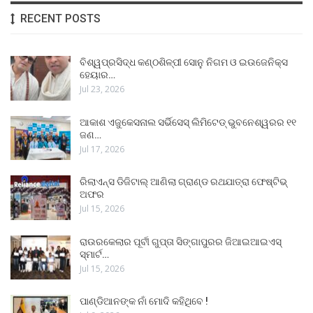
RECENT POSTS
ବିଶ୍ୱପ୍ରସିଦ୍ଧ କଣ୍ଠଶିଳ୍ପୀ ସୋନୁ ନିଗମ ଓ ଇଉଜେନିକ୍ସ
ହେୟାର…
Jul 23, 2026
ଆକାଶ ଏଜୁକେସନାଲ ସର୍ଭିସେସ୍ ଲିମିଟେଡ୍ ଭୁବନେଶ୍ୱରର ୧୧
ଜଣ…
Jul 17, 2026
ରିଲାଏନ୍ସ ଡିଜିଟାଲ୍ ଆଣିଲା ଗ୍ରାଣ୍ଡ ରଥଯାତ୍ରା ଫେଷ୍ଟିଭ୍
ଅଫର
Jul 15, 2026
ରାଉରକେଲାର ପୂର୍ବୀ ଗୁପ୍ତା ସିଙ୍ଗାପୁରର ଜିଆଇଆଇଏସ୍
ସ୍ମାର୍ଟ…
Jul 15, 2026
ପାଣ୍ଡିଆନଙ୍କ ନାଁ ମୋଦି କହିଥିବେ !