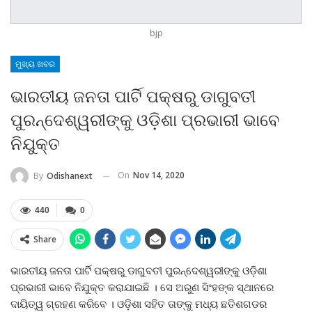
bjp
ମୁଖ୍ୟ ଖବର
ଭାରତୀୟ ଜନତା ପାର୍ଟି ପକ୍ଷରୁ ଡାଗୁବତୀ
ପୁରନ୍ଦେଶ୍ୱରୀଙ୍କୁ ଓଡ଼ିଶା ପ୍ରଭାରୀ ଭାବେ
ନିଯୁକ୍ତ
On
Nov 14, 2020
By
Odishanext
440
0
Share
ଭାରତୀୟ ଜନତା ପାର୍ଟି ପକ୍ଷରୁ ଡାଗୁବତୀ ପୁରନ୍ଦେଶ୍ୱରୀଙ୍କୁ ଓଡ଼ିଶା
ପ୍ରଭାରୀ ଭାବେ ନିଯୁକ୍ତ କରାଯାଇଛି । ସେ ଅରୁଣ ସିଂହଙ୍କ ସ୍ଥାନରେ
ଦାୟିତ୍ୱ ଗ୍ରହଣ କରିବେ । ଓଡ଼ିଶା ସହିତ ତାଙ୍କୁ ମଧ୍ୟ ଛତିଶଗଡର