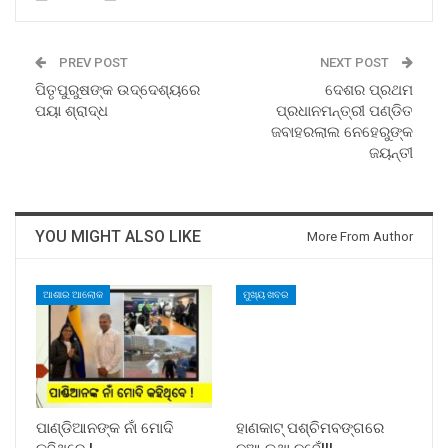
PREV POST
NEXT POST
ପିତୃପୁରୁଷଙ୍କ ଉଦ୍ଦେଶ୍ୟରେ
ଦେଶର ପ୍ରଥମ
ପୟା ଶ୍ରାଦ୍ଧ
ପ୍ରଧାନମନ୍ତ୍ରୀ ପଣ୍ଡିତ
ଜବାହରଲାଲ ନେହେରୁଙ୍କ
ଜୟନ୍ତୀ
YOU MIGHT ALSO LIKE
More From Author
ଆଶାର ଆଲୋକ
ମୁଖ୍ୟ ଖବର
ପାଣ୍ଡିଆନଙ୍କ ନାଁ ମୋଦି
ହାଣକାଟ୍‌ ପଶ୍ଚିମବଙ୍ଗରେ