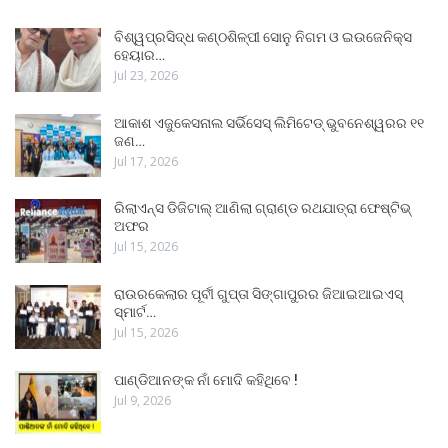
ବିଶ୍ୱପ୍ରସିଦ୍ଧ କଣ୍ଠଶିଳ୍ପୀ ସୋନୁ ନିଗମ ଓ ଇଉଜେନିକ୍ସ
ହେୟାର…
Jul 23, 2026
ଆକାଶ ଏଜୁକେସନାଲ ସର୍ଭିସେସ୍ ଲିମିଟେଡ୍ ଭୁବନେଶ୍ୱରର ୧୧
ଜଣ…
Jul 17, 2026
ରିଲାଏନ୍ସ ଡିଜିଟାଲ୍ ଆଣିଲା ଗ୍ରାଣ୍ଡ ରଥଯାତ୍ରା ଫେଷ୍ଟିଭ୍
ଅଫର
Jul 15, 2026
ରାଉରକେଲାର ପୂର୍ବୀ ଗୁପ୍ତା ସିଙ୍ଗାପୁରର ଜିଆଇଆଇଏସ୍
ସ୍ମାର୍ଟ…
Jul 15, 2026
ପାଣ୍ଡିଆନଙ୍କ ନାଁ ମୋଦି କହିଥିବେ !
Jul 9, 2026