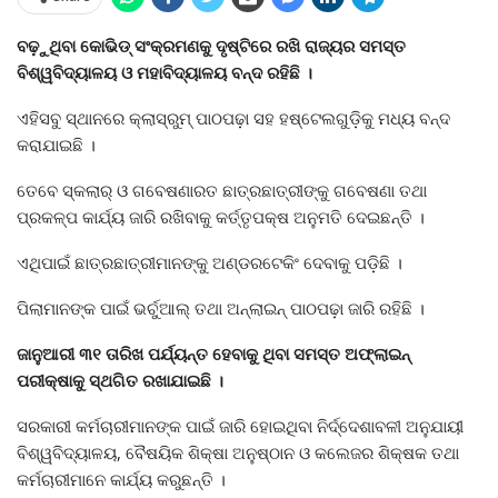
ବଢ଼ୁଥିବା କୋଭିଡ୍‍ ସଂକ୍ରମଣକୁ ଦୃଷ୍ଟିରେ ରଖି ରାଜ୍ୟର ସମସ୍ତ
ବିଶ୍ୱବିଦ୍ୟାଳୟ ଓ ମହାବିଦ୍ୟାଳୟ ବନ୍ଦ ରହିଛି ।
ଏହିସବୁ ସ୍ଥାନରେ କ୍ଲାସ୍‍ରୁମ୍‍ ପାଠପଢ଼ା ସହ ହଷ୍ଟେଲଗୁଡ଼ିକୁ ମଧ୍ୟ ବନ୍ଦ
କରାଯାଇଛି ।
ତେବେ ସ୍କଲାର୍‍ ଓ ଗବେଷଣାରତ ଛାତ୍ରଛାତ୍ରୀଙ୍କୁ ଗବେଷଣା ତଥା
ପ୍ରକଳ୍ପ କାର୍ଯ୍ୟ ଜାରି ରଖିବାକୁ କର୍ତ୍ତୃପକ୍ଷ ଅନୁମତି ଦେଇଛନ୍ତି ।
ଏଥିପାଇଁ ଛାତ୍ରଛାତ୍ରୀମାନଙ୍କୁ ଅଣ୍ଡରଟେକିଂ ଦେବାକୁ ପଡ଼ିଛି ।
ପିଲାମାନଙ୍କ ପାଇଁ ଭର୍ଚୁଆଲ୍‍ ତଥା ଅନ୍‍ଲାଇନ୍‍ ପାଠପଢ଼ା ଜାରି ରହିଛି ।
ଜାନୁଆରୀ ୩୧ ତାରିଖ ପର୍ଯ୍ୟନ୍ତ ହେବାକୁ ଥିବା ସମସ୍ତ ଅଫ୍‍ଲାଇନ୍‍
ପରୀକ୍ଷାକୁ ସ୍ଥଗିତ ରଖାଯାଇଛି ।
ସରକାରୀ କର୍ମଚାରୀମାନଙ୍କ ପାଇଁ ଜାରି ହୋଇଥିବା ନିର୍ଦ୍ଦେଶାବଳୀ ଅନୁଯାୟୀ
ବିଶ୍ୱବିଦ୍ୟାଳୟ, ବୈଷୟିକ ଶିକ୍ଷା ଅନୁଷ୍ଠାନ ଓ କଲେଜର ଶିକ୍ଷକ ତଥା
କର୍ମଚାରୀମାନେ କାର୍ଯ୍ୟ କରୁଛନ୍ତି ।