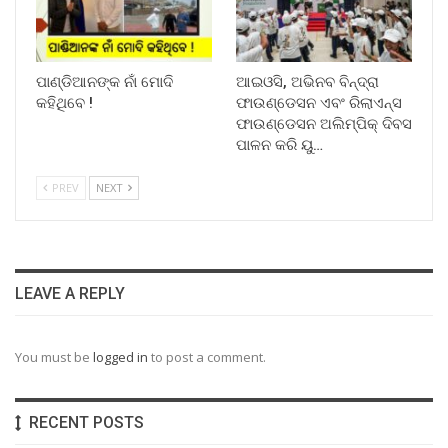
ପାଣ୍ଡିଆନଙ୍କ ନାଁ ମୋଦି
ଆଇଓସି, ଅଭିନବ ବିନ୍ଦ୍ରା
କହିଥିବେ !
ଫାଉଣ୍ଡେସନ ଏବଂ ରିଲାଏନ୍ସ
ଫାଉଣ୍ଡେସନ ଅଲିମ୍ପିକ୍ ଦିବସ
ପାଳନ କରି ୟୁ…
PREV
NEXT
LEAVE A REPLY
You must be
logged in
to post a comment.
RECENT POSTS