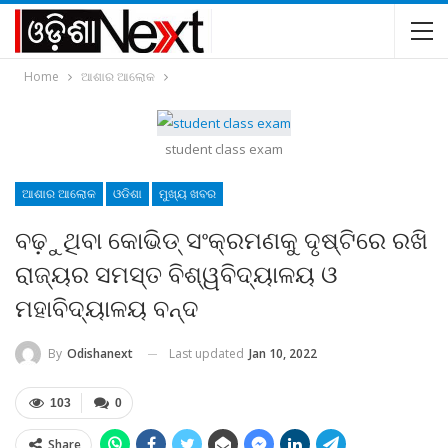
Home
ଆଶାର ଆଲୋକ
student class exam
ଆଶାର ଆଲୋକ
ଓଡିଶା
ମୁଖ୍ୟ ଖବର
ବଢ଼ୁଥିବା କୋଭିଡ୍‍ ସଂକ୍ରମଣକୁ ଦୃଷ୍ଟିରେ ରଖି
ରାଜ୍ୟର ସମସ୍ତ ବିଶ୍ୱବିଦ୍ୟାଳୟ ଓ
ମହାବିଦ୍ୟାଳୟ ବନ୍ଦ
Last updated
Jan 10, 2022
By
Odishanext
103
0
Share