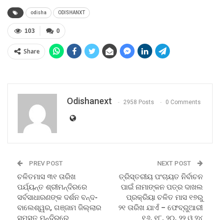
odisha
ODISHANXT
103
0
Share
Odishanext
2958 Posts
0 Comments
PREV POST
NEXT POST
ଚଳିତମାସ ୩୧ ତାରିଖ
ତ୍ରିସ୍ତରୀୟ ପଂଚାୟତ ନିର୍ବାଚନ
ପର୍ଯ୍ୟନ୍ତ ଶ୍ରୀମନ୍ଦିରରେ
ପାଇଁ ନାମାଙ୍କନ ପତ୍ର ଦାଖଲ
ସର୍ବସାଧାରଣଙ୍କ ଦର୍ଶନ ବନ୍ଦ-
ପ୍ରକ୍ରିୟା ଚଳିତ ମାସ ୧୭ରୁ
ବାଲେଶ୍ୱର, ଗଞ୍ଜାମ ଜିଲ୍ଲାର
୨୧ ତାରିଖ ଯାଏଁ – ଫେବ୍ରୁଆରୀ
ସମସ୍ତ ମନ୍ଦିରରେ
୧୬, ୧୮, ୨୦, ୨୨ ଓ ୨୪