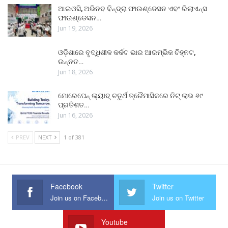
ଆଇଓସି, ଅଭିନବ ବିନ୍ଦ୍ରା ଫାଉଣ୍ଡେସନ ଏବଂ ରିଲାଏନ୍ସ
ଫାଉଣ୍ଡେସନ…
Jun 19, 2026
ଓଡ଼ିଶାରେ ବୃଦ୍ଧିଶୀଳ କର୍କଟ ଭାର ଆରମ୍ଭିକ ଚିହ୍ନଟ,
ଉନ୍ନତ…
Jun 18, 2026
ମୋରେପେନ୍ ଲ୍ୟାବ୍ ଚତୁର୍ଥ ତ୍ରୈମାସିକରେ ନିଟ୍ ଲାଭ ୬୯
ପ୍ରତିଶତ…
Jun 16, 2026
PREV
NEXT
1 of 381
Facebook
Twitter
Join us on Facebook
Join us on Twitter
Youtube