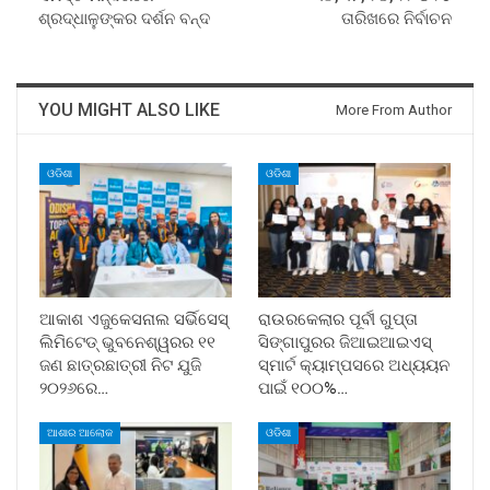
ଶ୍ରଦ୍ଧାଳୁଙ୍କର ଦର୍ଶନ ବନ୍ଦ
ତାରିଖରେ ନିର୍ବାଚନ
YOU MIGHT ALSO LIKE
More From Author
ଓଡିଶା
ଓଡିଶା
ଆକାଶ ଏଜୁକେସନାଲ ସର୍ଭିସେସ୍
ରାଉରକେଲାର ପୂର୍ବୀ ଗୁପ୍ତା
ଲିମିଟେଡ୍ ଭୁବନେଶ୍ୱରର ୧୧
ସିଙ୍ଗାପୁରର ଜିଆଇଆଇଏସ୍
ଜଣ ଛାତ୍ରଛାତ୍ରୀ ନିଟ ଯୁଜି
ସ୍ମାର୍ଟ କ୍ୟାମ୍ପସରେ ଅଧ୍ୟୟନ
୨୦୨୬ରେ…
ପାଇଁ ୧୦୦%…
ଆଶାର ଆଲୋକ
ଓଡିଶା