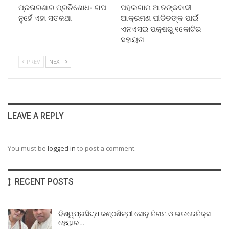
ପ୍ରତାରଣାର ପ୍ରତିଶୋଧ- ଗପ
ପହଲଗାମ ଆତଙ୍କବାଦୀ
ନୁହେଁ ଏହା ସତକଥା
ଆକ୍ରମଣ ପୀଡିତଙ୍କ ପାଇଁ
ଏନଏସଇ ପକ୍ଷରୁ ୧କୋଟିର
ସହାୟତା
PREV
NEXT
LEAVE A REPLY
You must be
logged in
to post a comment.
RECENT POSTS
ବିଶ୍ୱପ୍ରସିଦ୍ଧ କଣ୍ଠଶିଳ୍ପୀ ସୋନୁ ନିଗମ ଓ ଇଉଜେନିକ୍ସ
ହେୟାର…