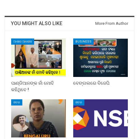
YOU MIGHT ALSO LIKE
More From Author
ଆଶାର ଆଲୋକ
BUSINESS
ପାଣ୍ଡିଆନଙ୍କ ନାଁ ମୋଦି
ବେଙ୍ଗଲରେ ବିଜେପି
କହିଥିବେ !
ଖବର
ଖବର