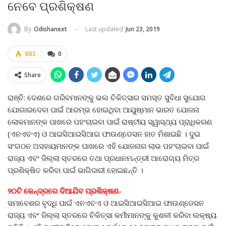
ନେବେ ପ୍ରଶିକ୍ଷଣ
Last updated
Jun 23, 2019
By
Odishanext
681
0
Share
ରାଞ୍ଚି: ଦେଶରେ ଗରିବମାନଙ୍କୁ ଭଲ ଚିକିତ୍ସାର ସମସ୍ତ ସୁବିଧା ସୁଯୋଗ
ଯୋଗାଇଦେବା ପାଇଁ ଆରମ୍ଭ ହୋଇଥିବା ଆୟୁଷ୍ମାନ ଭାରତ ଯୋଜନା
ଲୋକମାନଙ୍କ ପାଖରେ ପହଂଚାଇବା ପାଇଁ ରାଷ୍ଟୀୟ ସ୍ୱାସ୍ଥ୍ୟ ପ୍ରାଧିକରଣ
(ଏନଏଚଏ) ଓ ଆଇସିଆଇସିଆଇ ଫାଉଣ୍ଡେସନ ହାତ ମିଶାଇଛି । ଦୁଇ
ସଂଗଠନ ଅସହାୟମାନଙ୍କ ପାଖରେ ଏହି ଯୋଜନାର ଲାଭ ପହଂଚାଇବା ପାଇଁ
ରାଜ୍ୟ ଏବଂ ଜିଲ୍ଲା ସ୍ତରରେ ତଥା ପ୍ରଧାନମନ୍ତ୍ରୀ ଆରୋଗ୍ୟ ମିତ୍ର
ପ୍ରଶିକ୍ଷିତ କରିବା ପାଇଁ ଭାଗିଦାରୀ ହୋଇଛନ୍ତି ।
୨୦ଟି କେନ୍ଦ୍ରରେ ଦିଆଯିବ ପ୍ରଶିକ୍ଷଣ-
ସମାବେଶର ବୃଦ୍ଧି ପାଇଁ ଏନଏଚଏ ଓ ଆଇସିଆଇସିଆଇ ଫାଉଣ୍ଡେସନ
ରାଜ୍ୟ ଏବଂ ଜିଲ୍ଲା ସ୍ତରରେ ଚିକିତ୍ସା କର୍ମୀମାନଙ୍କୁ କୁଶଳୀ କରିବା ଲକ୍ଷ୍ୟ