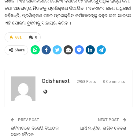
ରଖିଛି । ଏହି ଭାଗୀଦାରିରେ ଗୋଟଏ ବର୍ଷରେ ୧୫ ହଜାରରୁ ଅଧିକ ରାଜ୍ୟ କର୍ମୀ
ତଥା ଆରୋଗ୍ୟ ମିତଙ୍କୁ ପ୍ରଶିକ୍ଷଣ ଦିଆଯିବ । ଏନଏଚଏ ଜଣେ ଅଧିକାରୀ
କହିଛନ୍ତି, ପ୍ରଶିକ୍ଷଣ ପରେ ପ୍ରଶକ୍ଷିତ କର୍ମୀମାନଙ୍କୁ ବହୁତ ଭଲ ଭାବରେ
ଏହି ଯୋଜନା ବୁଝିବାକୁ ସାହାଯ୍ୟ କରିବ ।
681
0
Share
Odishanext
2958 Posts
0 Comments
PREV POST
NEXT POST
ରବିବାରରେ ବିଜେପି ବିଧାୟକ
ଧନୀ ମନ୍ଦିର, ଗରିବ ଦେବତା
ଦଳର ବୈଠକ