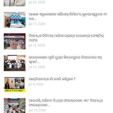
Jul 23, 2026
ଆକାଶ ଏଜୁକେସନାଲ ସର୍ଭିସେସ୍ ଲିମିଟେଡ୍ ଭୁବନେଶ୍ୱରର ୧୧
ଜଣ…
Jul 17, 2026
ରିଲାଏନ୍ସ ଡିଜିଟାଲ୍ ଆଣିଲା ଗ୍ରାଣ୍ଡ ରଥଯାତ୍ରା ଫେଷ୍ଟିଭ୍
ଅଫର
Jul 15, 2026
ରାଉରକେଲାର ପୂର୍ବୀ ଗୁପ୍ତା ସିଙ୍ଗାପୁରର ଜିଆଇଆଇଏସ୍
ସ୍ମାର୍ଟ…
Jul 15, 2026
ପାଣ୍ଡିଆନଙ୍କ ନାଁ ମୋଦି କହିଥିବେ !
Jul 9, 2026
ଆଇଓସି, ଅଭିନବ ବିନ୍ଦ୍ରା ଫାଉଣ୍ଡେସନ ଏବଂ ରିଲାଏନ୍ସ
ଫାଉଣ୍ଡେସନ…
Jun 19, 2026