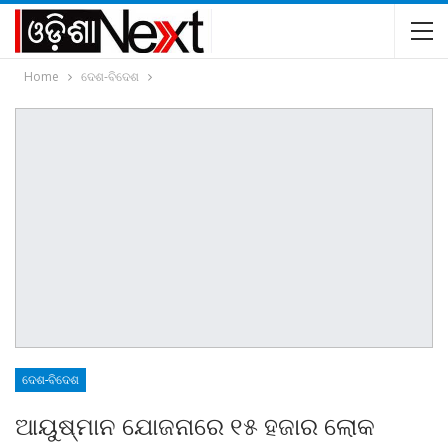
Home
ଦେଶ-ବିଦେଶ
ଦେଶ-ବିଦେଶ
ଆୟୁଷ୍ମାନ ଯୋଜନାରେ ୧୫ ହଜାର ଲୋକ