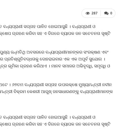
287
0
ତ ବନ୍ୟପ୍ରାଣୀ ସପ୍ତାହ ପାଳିତ ହୋଇଆସୁଛି । ବନ୍ୟପ୍ରାଣୀ ଓ
ଦକ୍ଷେପ ଗ୍ରହଣ କରିବା ସହ ଏ ଦିଗରେ ବ୍ୟାପକ ଜନ ସଚେତନତା ସୃଷ୍ଟି
ର ପୁଣ୍ୟ ଜନ୍ମତିଥି ଅବସରରେ ବନ୍ୟାପ୍ରାଣୀମାନଙ୍କର ସଂରକ୍ଷଣ ଏବଂ
ରେ ପ୍ରତିଶ୍ରୁତିବଦ୍ଧତାକୁ ଦୋହରାଇବାର ଏକ ଏକ ଅପୂର୍ବ ସୁଯୋଗ ।
୍ର ଭୂମିକା ଗ୍ରହଣ କରିଥାଏ । ମାନବ ସମାଜର ଅଭିବୃଦ୍ଧି, ସମୃଦ୍ଧି ଓ
୍ୟ ଅଟେ । ୬୭ତମ ବନ୍ୟପ୍ରାଣୀ ସପ୍ତାହ ଉପଲକ୍ଷେ ମୁଖ୍ୟମନ୍ତ୍ରୀ ନବୀନ
ନ୍ତ୍ରୀ ବିକ୍ରମ କେଶରୀ ଆରୁଖ୍‍ ଜନସାଧାରଣଙ୍କୁ ବନ୍ୟପ୍ରାଣୀମାନଙ୍କ
ତ ବନ୍ୟପ୍ରାଣୀ ସପ୍ତାହ ପାଳିତ ହୋଇଆସୁଛି । ବନ୍ୟପ୍ରାଣୀ ଓ
ଦକ୍ଷେପ ଗ୍ରହଣ କରିବା ସହ ଏ ଦିଗରେ ବ୍ୟାପକ ଜନ ସଚେତନତା ସୃଷ୍ଟି