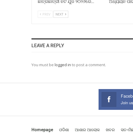
ଛାତ୍ରଛାତ୍ରୀ ନିଟ ଯୁଜି ୨୦୨୬ରେ…
ଅଧ୍ୟୟନ ପା
PREV
NEXT
LEAVE A REPLY
You must be
logged in
to post a comment.
Faceb
Join u
Homepage
ଓଡିଶା
ଆଶାର ଆଲୋକ
ଖବର
ସତ-ମି