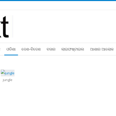
ଛ
ଓଡିଶା
ଦେଶ-ବିଦେଶ
ବଜାର
ଲାଇଫଷ୍ଟାଇଲ
ଆଶାର ଆଲୋକ
jungle