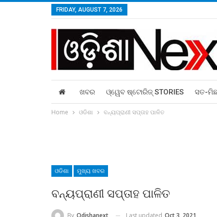
FRIDAY, AUGUST 7, 2026
ଖବର
ଓ୍ୱେବ ଷ୍ଟୋରିଜ୍‌ STORIES
ସତ-ମି
Home
ଓଡିଶା
ବନ୍ୟପ୍ରାଣୀ ସପ୍ତାହ ପାଳିତ
ଓଡିଶା
ମୁଖ୍ୟ ଖବର
ବନ୍ୟପ୍ରାଣୀ ସପ୍ତାହ ପାଳିତ
Last updated
Oct 3, 2021
By
Odishanext