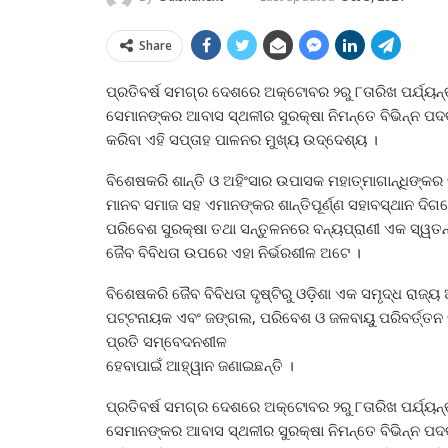
Share
ପ୍ରତିବର୍ଷ ସମଗ୍ର ଦେଶରେ ଅକ୍ଟୋବର ୨ରୁ ୮ତାରିଖ ପର୍ଯ୍ୟନ୍
ସେମାନଙ୍କର ଆବାସ ସ୍ଥଳୀର ସୁରକ୍ଷା ନିମନ୍ତେ ବିଭିନ୍ନ ପ
କରିବା ଏହି ସପ୍ତାହ ପାଳନର ମୁଖ୍ୟ ଉଦ୍ଦେଶ୍ୟ ।
ବିଶେଷକରି ଶାନ୍ତି ଓ ଅହିଂସାର ଉପାସକ ମହାତ୍ମାଗାନ୍ଧିଙ୍କ
ମାନବ ସମାଜ ସହ ଏମାନଙ୍କର ଶାନ୍ତିପୂର୍ଣ୍ଣ ସହାବସ୍ଥାନ ଦିଗ
ପରିବେଶ ସୁରକ୍ଷା ତଥା ସନ୍ତୁଳନରେ ବନ୍ୟପ୍ରାଣୀ ଏକ ସ୍ୱତନ୍ତ
ଜୈବ ବିବିଧତା ଉପରେ ଏହା ନିର୍ଭରଶୀଳ ଅଟେ ।
ବିଶେଷକରି ଜୈବ ବିବିଧତା ଦୃଷ୍ଟିରୁ ଓଡ଼ିଶା ଏକ ସମୃଦ୍ଧ ରାଜ
ପଟ୍ଟନାୟକ ଏବଂ ଜଙ୍ଗଲ, ପରିବେଶ ଓ ଜଳବାୟୁ ପରିବର୍ତ୍ତନ ମ
ପ୍ରତି ସମ୍ବେଦନଶୀଳ
ହେବାପାଇଁ ଆହ୍ୱାନ ଜଣାଇଛନ୍ତି ।
ପ୍ରତିବର୍ଷ ସମଗ୍ର ଦେଶରେ ଅକ୍ଟୋବର ୨ରୁ ୮ତାରିଖ ପର୍ଯ୍ୟନ୍
ସେମାନଙ୍କର ଆବାସ ସ୍ଥଳୀର ସୁରକ୍ଷା ନିମନ୍ତେ ବିଭିନ୍ନ ପ