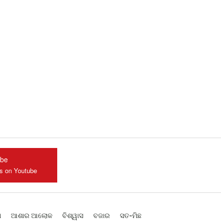
ube
us on Youtube
ଶ
ଆଶାର ଆଲୋକ
ବିଶ୍ୱାସ
ବଜାର
ସତ-ମିଛ