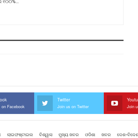
ଇଁ ୧୦୦%…
ook
Twitter
Yout
s on Facebook
Join us on Twitter
Join 
ଛ
ଲାଇଫଷ୍ଟାଇଲ
ବିଶ୍ୱାସ
ମୁଖ୍ୟ ଖବର
ଓଡିଶା
ଖବର
ଦେଶ-ବିଦେ