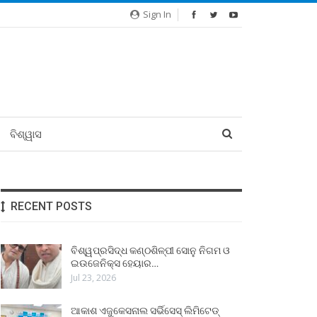
Sign In
ବିଶ୍ୱାସ
RECENT POSTS
ବିଶ୍ୱପ୍ରସିଦ୍ଧ କଣ୍ଠଶିଳ୍ପୀ ସୋନୁ ନିଗମ ଓ
ଇଉଜେନିକ୍ସ ହେୟାର…
Jul 23, 2026
ଆକାଶ ଏଜୁକେସନାଲ ସର୍ଭିସେସ୍ ଲିମିଟେଡ୍