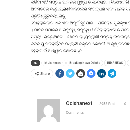
କରିବା ଏହି ସପ୍ତାହ ପାଳନର ମୁଖ୍ୟ ଉଦ୍ଦେଶ୍ୟ । ବିଶେଷକରି ଶ
ଅବସରରେ ବନ୍ୟାପ୍ରାଣୀମାନଙ୍କର ସଂରକ୍ଷଣ ଏବଂ ମାନବ ସମାଜ
ପ୍ରତିଶ୍ରୁତିବଦ୍ଧତାକୁ
ଦୋହରାଇବାର ଏକ ଏକ ଅପୂର୍ବ ସୁଯୋଗ । ପରିବେଶ ସୁରକ୍ଷା ତ
। ମାନବ ସମାଜର ଅଭିବୃଦ୍ଧି, ସମୃଦ୍ଧି ଓ ଜୈବ ବିବିଧତା ଉପରେ 
ସମୃଦ୍ଧ ରାଜ୍ୟଅଟେ । ୬୭ତମ ବନ୍ୟପ୍ରାଣୀ ସପ୍ତାହ ଉପଲକ୍
ଜଳବାୟୁ ପରିବର୍ତ୍ତନ ମନ୍ତ୍ରୀ ବିକ୍ରମ କେଶରୀ ଆରୁଖ୍‍ ଜନସ
ହେବାପାଇଁ ଆହ୍ୱାନ ଜଣାଇଛନ୍ତି
bhubaneswar
Breaking News Odisha
INDIA NEWS
Share
Odishanext
2958 Posts
0
Comments