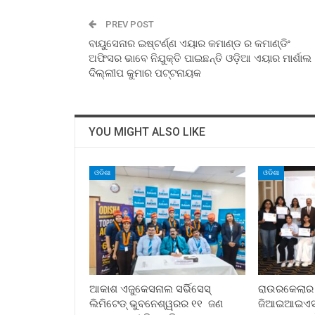
PREV POST
ବାୟୁସେନାର ଇଷ୍ଟର୍ଣ୍ଣ ଏୟାର କମାଣ୍ଡ ର କମାଣ୍ଡିଂ
ଅଫିସର ଭାବେ ନିଯୁକ୍ତି ପାଇଛନ୍ତି ଓଡ଼ିଆ ଏୟାର ମାର୍ଶାଲ
ଦିଲ୍ଲୀପ କୁମାର ପଟ୍ଟନାୟକ
YOU MIGHT ALSO LIKE
ଓଡିଶା
ଓଡିଶା
ଆକାଶ ଏଜୁକେସନାଲ ସର୍ଭିସେସ୍
ରାଉରକେଲାର ପୂ
ଲିମିଟେଡ୍ ଭୁବନେଶ୍ୱରର ୧୧ ଜଣ
ଜିଆଇଆଇଏସ୍ ସ