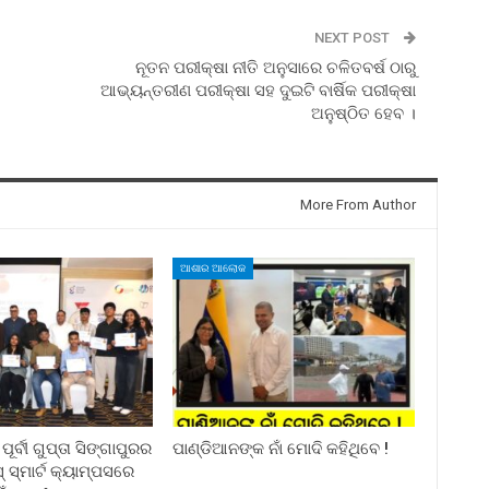
NEXT POST
ନୂତନ ପରୀକ୍ଷା ନୀତି ଅନୁସାରେ ଚଳିତବର୍ଷ ଠାରୁ
ଆଭ୍ୟନ୍ତରୀଣ ପରୀକ୍ଷା ସହ ଦୁଇଟି ବାର୍ଷିକ ପରୀକ୍ଷା
ଅନୁଷ୍ଠିତ ହେବ ।
More From Author
ଆଶାର ଆଲୋକ
ର୍ବୀ ଗୁପ୍ତା ସିଙ୍ଗାପୁରର
ପାଣ୍ଡିଆନଙ୍କ ନାଁ ମୋଦି କହିଥିବେ !
୍ମାର୍ଟ କ୍ୟାମ୍ପସରେ