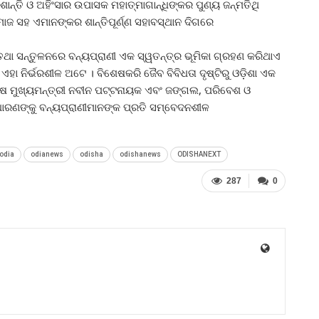
ାନ୍ତି ଓ ଅହିଂସାର ଉପାସକ ମହାତ୍ମାଗାନ୍ଧିଙ୍କର ପୁଣ୍ୟ ଜନ୍ମତିଥି
 ସହ ଏମାନଙ୍କର ଶାନ୍ତିପୂର୍ଣ୍ଣ ସହାବସ୍ଥାନ ଦିଗରେ
ଥା ସନ୍ତୁଳନରେ ବନ୍ୟପ୍ରାଣୀ ଏକ ସ୍ୱତନ୍ତ୍ର ଭୂମିକା ଗ୍ରହଣ କରିଥାଏ
ଏହା ନିର୍ଭରଶୀଳ ଅଟେ । ବିଶେଷକରି ଜୈବ ବିବିଧତା ଦୃଷ୍ଟିରୁ ଓଡ଼ିଶା ଏକ
ଷେ ମୁଖ୍ୟମନ୍ତ୍ରୀ ନବୀନ ପଟ୍ଟନାୟକ ଏବଂ ଜଙ୍ଗଲ, ପରିବେଶ ଓ
ାଧାରଣଙ୍କୁ ବନ୍ୟପ୍ରାଣୀମାନଙ୍କ ପ୍ରତି ସମ୍ବେଦନଶୀଳ
odia
odianews
odisha
odishanews
ODISHANEXT
287
0