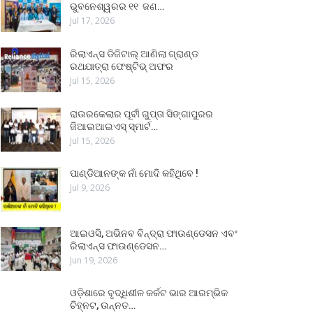
ଭୁବନେଶ୍ୱରର ୧୧ ଜଣ…
Jul 17, 2026
ରିଲାଏନ୍ସ ଡିଜିଟାଲ୍ ଆଣିଲା ଗ୍ରାଣ୍ଡ
ରଥଯାତ୍ରା ଫେଷ୍ଟିଭ୍ ଅଫର
Jul 15, 2026
ରାଉରକେଲାର ପୂର୍ବୀ ଗୁପ୍ତା ସିଙ୍ଗାପୁରର
ଜିଆଇଆଇଏସ୍ ସ୍ମାର୍ଟ…
Jul 15, 2026
ପାଣ୍ଡିଆନଙ୍କ ନାଁ ମୋଦି କହିଥିବେ !
Jul 9, 2026
ଆଇଓସି, ଅଭିନବ ବିନ୍ଦ୍ରା ଫାଉଣ୍ଡେସନ ଏବଂ
ରିଲାଏନ୍ସ ଫାଉଣ୍ଡେସନ…
Jun 19, 2026
ଓଡ଼ିଶାରେ ବୃଦ୍ଧିଶୀଳ କର୍କଟ ଭାର ଆରମ୍ଭିକ
ଚିହ୍ନଟ, ଉନ୍ନତ…