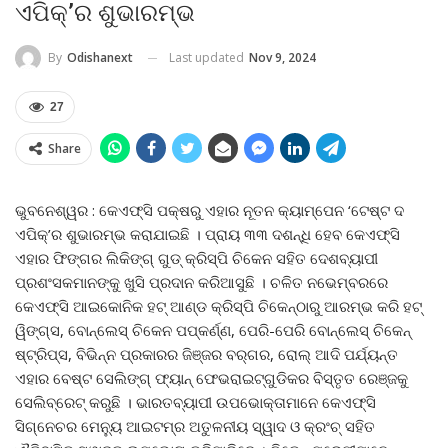
ଏପିକ୍‌’ର ଶୁଭାରମ୍ଭ
Last updated
Nov 9, 2024
By
Odishanext
27
Share
ଭୁବନେଶ୍ୱର : କେଏଫ୍‌ସି ପକ୍ଷରୁ ଏହାର ନୂତନ କ୍ୟାମ୍ପେନ ‘ଟେଷ୍ଟ ଦ
ଏପିକ୍‌’ର ଶୁଭାରମ୍ଭ କରାଯାଇଛି । ପ୍ରାୟ ୩୩ ଦଶନ୍ଧି ହେବ କେଏଫ୍‌ସି
ଏହାର ଫିଙ୍ଗର ଲିକିଙ୍ଗ୍ ଗୁଡ୍ କ୍ରିସ୍ପି ଚିକେନ ସହିତ ଦେଶବ୍ୟାପୀ
ପ୍ରଶଂସକମାନଙ୍କୁ ଖୁସି ପ୍ରଦାନ କରିଆସୁଛି । ଚଳିତ ନଭେମ୍ବରରେ
କେଏଫ୍‌ସି ଆଇକୋନିକ ହଟ୍ ଆଣ୍ଡ କ୍ରିସ୍ପି ଚିକେନ୍‌ଠାରୁ ଆରମ୍ଭ କରି ହଟ୍
ୱିଙ୍ଗ୍‌ସ, ବୋନ୍‌ଲେସ୍ ଚିକେନ ପପ୍‌କର୍ଣ୍ଣ, ପେରି-ପେରି ବୋନ୍‌ଲେସ୍ ଚିକେନ୍
ଷ୍ଟ୍ରିପ୍‌ସ, ବିଭିନ୍ନ ପ୍ରକାରର ଜିଞ୍ଜର ବର୍‌ଗର, ରୋଲ୍ ଆଦି ପର୍ଯ୍ୟନ୍ତ
ଏହାର ବେଷ୍ଟ ସେଲିଙ୍ଗ୍ ଫ୍ୟାନ୍ ଫେଭରାଇଟ୍‌ଗୁଡିକର ବିସ୍ତୃତ ରେଞ୍ଜକୁ
ସେଲିବ୍ରେଟ୍ କରୁଛି । ଭାରତବ୍ୟାପୀ ଉପଭୋକ୍ତାମାନେ କେଏଫ୍‌ସି
ସିଗ୍ନେଚର ମେନ୍ୟୁ ଆଇଟମ୍‌ର ଅତୁଳନୀୟ ସ୍ୱାଦ ଓ କ୍ରଂଚ୍ ସହିତ