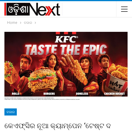
Home
ବଜାର
ବଜାର
କେଏଫ୍‌ସିର ନୂଆ କ୍ୟାମ୍ପେନ ‘ଟେଷ୍ଟ ଦ