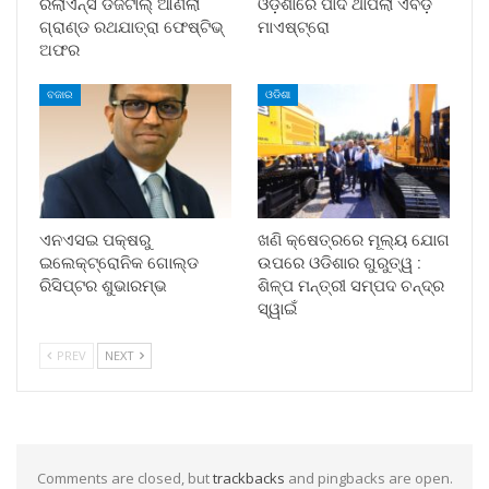
ରିଲାଏନ୍ସ ଡିଜିଟାଲ୍ ଆଣିଲା
ଓଡ଼ିଶାରେ ପାଦ ଥାପିଲା ଏବିଡ଼ି
ଗ୍ରାଣ୍ଡ ରଥଯାତ୍ରା ଫେଷ୍ଟିଭ୍
ମାଏଷ୍ଟ୍ରୋ
ଅଫର
ବଜାର
ଓଡିଶା
ଏନଏସଇ ପକ୍ଷରୁ
ଖଣି କ୍ଷେତ୍ରରେ ମୂଲ୍ୟ ଯୋଗ
ଇଲେକ୍‌ଟ୍ରୋନିକ ଗୋଲ୍ଡ
ଉପରେ ଓଡିଶାର ଗୁରୁତ୍ୱ :
ରିସିପ୍ଟର ଶୁଭାରମ୍ଭ
ଶିଳ୍ପ ମନ୍ତ୍ରୀ ସମ୍ପଦ ଚନ୍ଦ୍ର
ସ୍ୱାଇଁ
PREV
NEXT
Comments are closed, but
trackbacks
and pingbacks are open.