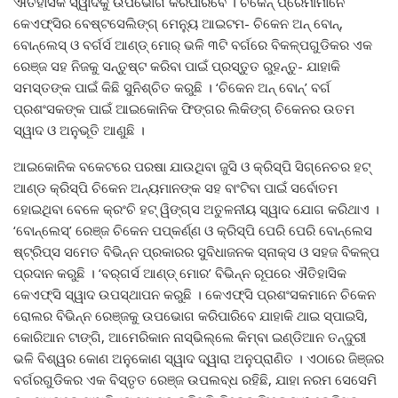
ଐତିହାସିକ ସ୍ୱାଦକୁ ଉପଭୋଗ କରିପାରିବେ । ଚିକେନ୍ ପ୍ରେମୀମାନେ
କେଏଫ୍‌ସିର ବେଷ୍ଟସେଲିଙ୍ଗ୍ ମେନ୍ୟୁ ଆଇଟମ- ଚିକେନ ଅନ୍ ବୋନ୍‌,
ବୋନ୍‌ଲେସ୍ ଓ ବର୍ଗର୍ସ ଆଣ୍ଡ୍ ମୋର୍ ଭଳି ୩ଟି ବର୍ଗରେ ବିକଳ୍ପଗୁଡିକର ଏକ
ରେଞ୍ଜ ସହ ନିଜକୁ ସନ୍ତୁଷ୍ଟ କରିବା ପାଇଁ ପ୍ରସ୍ତୁତ ରୁହନ୍ତୁ- ଯାହାକି
ସମସ୍ତଙ୍କ ପାଇଁ କିଛି ସୁନିଶ୍ଚିତ କରୁଛି । ‘ଚିକେନ ଅନ୍ ବୋନ୍‌’ ବର୍ଗ
ପ୍ରଶଂସକଙ୍କ ପାଇଁ ଆଇକୋନିକ ଫିଙ୍ଗର ଲିକିଙ୍ଗ୍ ଚିକେନର ଉତମ
ସ୍ୱାଦ ଓ ଅନୁଭୂତି ଆଣୁଛି ।
ଆଇକୋନିକ ବକେଟରେ ପରଷା ଯାଉଥିବା ଜୁସି ଓ କ୍ରିସ୍ପି ସିଗ୍ନେଚର ହଟ୍
ଆଣ୍ଡ କ୍ରିସ୍ପି ଚିକେନ ଅନ୍ୟମାନଙ୍କ ସହ ବାଂଟିବା ପାଇଁ ସର୍ବୋତମ
ହୋଇଥିବା ବେଳେ କ୍ରଂଚି ହଟ୍ ୱିଙ୍ଗ୍‌ସ ଅତୁଳନୀୟ ସ୍ୱାଦ ଯୋଗ କରିଥାଏ ।
‘ବୋନ୍‌ଲେସ୍‌’ ରେଞ୍ଜ ଚିକେନ ପପ୍‌କର୍ଣ୍ଣ ଓ କ୍ରିସ୍ପି ପେରି ପେରି ବୋନ୍‌ଲେସ
ଷ୍ଟ୍ରିପ୍‌ସ ସମେତ ବିଭିନ୍ନ ପ୍ରକାରର ସୁବିଧାଜନକ ସ୍ନାକ୍ସ ଓ ସହଜ ବିକଳ୍ପ
ପ୍ରଦାନ କରୁଛି । ‘ବର୍‌ଗର୍ସ ଆଣ୍ଡ୍ ମୋର’ ବିଭିନ୍ନ ରୂପରେ ଐତିହାସିକ
କେଏଫ୍‌ସି ସ୍ୱାଦ ଉପସ୍ଥାପନ କରୁଛି । କେଏଫ୍‌ସି ପ୍ରଶଂସକମାନେ ଚିକେନ
ରୋଲର ବିଭିନ୍ନ ରେଞ୍ଜକୁ ଉପଭୋଗ କରିପାରିବେ ଯାହାକି ଥାଇ ସ୍ପାଇସି,
କୋରିଆନ ଟାଙ୍ଗି, ଆମେରିକାନ ନାସ୍‌ଭିଲ୍ଲେ କିମ୍ବା ଇଣ୍ଡିଆନ ତନ୍ଦୁରୀ
ଭଳି ବିଶ୍ୱର କୋଣ ଅନୁକୋଣ ସ୍ୱାଦ ଦ୍ୱାରା ଅନୁପ୍ରାଣିତ । ଏଠାରେ ଜିଞ୍ଜର
ବର୍ଗରଗୁଡିକର ଏକ ବିସ୍ତୃତ ରେଞ୍ଜ ଉପଲବ୍ଧ ରହିଛି, ଯାହା ନରମ ସେସେମି