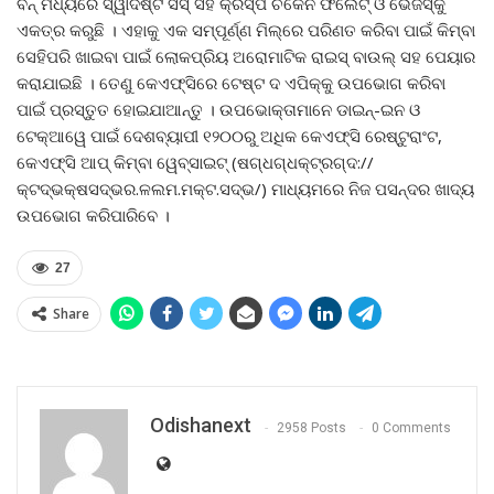
ବନ୍ ମଧ୍ୟରେ ସ୍ୱାଦିଷ୍ଟ ସସ୍ ସହ କ୍ରିସ୍ପି ଚିକେନ ଫିଲେଟ୍ ଓ ଭେଜିସ୍‌କୁ
ଏକତ୍ର କରୁଛି । ଏହାକୁ ଏକ ସମ୍ପୂର୍ଣ୍ଣ ମିଲ୍‌ରେ ପରିଣତ କରିବା ପାଇଁ କିମ୍ବା
ସେହିପରି ଖାଇବା ପାଇଁ ଲୋକପ୍ରିୟ ଅରୋମାଟିକ ରାଇସ୍ ବାଉଲ୍ ସହ ପେୟାର
କରାଯାଇଛି । ତେଣୁ କେଏଫ୍‌ସିରେ ଟେଷ୍ଟ ଦ ଏପିକ୍‌କୁ ଉପଭୋଗ କରିବା
ପାଇଁ ପ୍ରସ୍ତୁତ ହୋଇଯାଆନ୍ତୁ । ଉପଭୋକ୍ତାମାନେ ଡାଇନ୍‌-ଇନ ଓ
ଟେକ୍‌ଆୱେ ପାଇଁ ଦେଶବ୍ୟାପୀ ୧୨୦୦ରୁ ଅଧିକ କେଏଫ୍‌ସି ରେଷ୍ଟୁରାଂଟ,
କେଏଫ୍‌ସି ଆପ୍ କିମ୍ବା ୱେବ୍‌ସାଇଟ୍ (ଷଗ୍ଧଗ୍ଧକ୍ଟ୍ରଗ୍ଦ://
କ୍ଟଦ୍ଭକ୍ଷସଦ୍ଭର.ଳଲମ.ମକ୍ଟ.ସଦ୍ଭ/) ମାଧ୍ୟମରେ ନିଜ ପସନ୍ଦର ଖାଦ୍ୟ
ଉପଭୋଗ କରିପାରିବେ ।
27
Share
Odishanext
2958 Posts
0 Comments