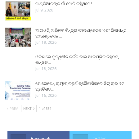
ପାଣ୍ଡିଆନଙ୍କ ନାଁ ମୋଦି କହିଥିବେ !
Jul 9, 2026
ଆଇଓସି, ଅଭିନବ ବିନ୍ଦ୍ରା ଫାଉଣ୍ଡେସନ ଏବଂ ରିଲାଏନ୍ସ
ଫାଉଣ୍ଡେସନ…
Jun 19, 2026
ଓଡ଼ିଶାରେ ବୃଦ୍ଧିଶୀଳ କର୍କଟ ଭାର ଆରମ୍ଭିକ ଚିହ୍ନଟ,
ଉନ୍ନତ…
Jun 18, 2026
ମୋରେପେନ୍ ଲ୍ୟାବ୍ ଚତୁର୍ଥ ତ୍ରୈମାସିକରେ ନିଟ୍ ଲାଭ ୬୯
ପ୍ରତିଶତ…
Jun 16, 2026
PREV
NEXT
1 of 381
Facebook
Twitter