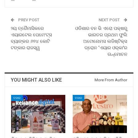
PREV POST
NEXT POST
୨ୟ ତ୍ରୈମାସିକରେ
ଓଡିଶାର ବନ ଭି ଏରୋ ପକ୍ଷରୁ
ଏୟାରଟେଲ ପେମେଂଟ୍‌ସ
ଭାରତର ପ୍ରଥମ ଫୁଲି
ବ୍ୟାଙ୍କର ୬୭୪ କୋଟି
ଅଟୋନୋମସ ଲଜିଷ୍ଟିକ୍ସ
ଟଙ୍କାର ରାଜସ୍ୱ
ଡ୍ରୋନ ‘ଏୟାର ଓର୍‌କା’ର
ଉନ୍ମୋଚନ
YOU MIGHT ALSO LIKE
More From Author
ବଜାର
ବଜାର