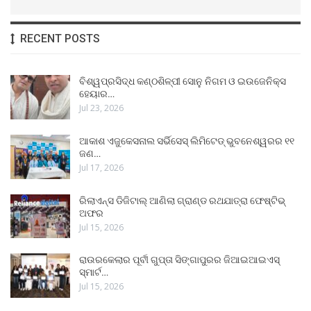
RECENT POSTS
ବିଶ୍ୱପ୍ରସିଦ୍ଧ କଣ୍ଠଶିଳ୍ପୀ ସୋନୁ ନିଗମ ଓ ଇଉଜେନିକ୍ସ
ହେୟାର…
Jul 23, 2026
ଆକାଶ ଏଜୁକେସନାଲ ସର୍ଭିସେସ୍ ଲିମିଟେଡ୍ ଭୁବନେଶ୍ୱରର ୧୧
ଜଣ…
Jul 17, 2026
ରିଲାଏନ୍ସ ଡିଜିଟାଲ୍ ଆଣିଲା ଗ୍ରାଣ୍ଡ ରଥଯାତ୍ରା ଫେଷ୍ଟିଭ୍
ଅଫର
Jul 15, 2026
ରାଉରକେଲାର ପୂର୍ବୀ ଗୁପ୍ତା ସିଙ୍ଗାପୁରର ଜିଆଇଆଇଏସ୍
ସ୍ମାର୍ଟ…
Jul 15, 2026