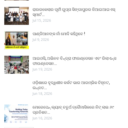
ରାଉରକେଲାର ପୂର୍ବୀ ଗୁପ୍ତା ସିଙ୍ଗାପୁରର ଜିଆଇଆଇଏସ୍
ସ୍ମାର୍ଟ…
Jul 15, 2026
ପାଣ୍ଡିଆନଙ୍କ ନାଁ ମୋଦି କହିଥିବେ !
Jul 9, 2026
ଆଇଓସି, ଅଭିନବ ବିନ୍ଦ୍ରା ଫାଉଣ୍ଡେସନ ଏବଂ ରିଲାଏନ୍ସ
ଫାଉଣ୍ଡେସନ…
Jun 19, 2026
ଓଡ଼ିଶାରେ ବୃଦ୍ଧିଶୀଳ କର୍କଟ ଭାର ଆରମ୍ଭିକ ଚିହ୍ନଟ,
ଉନ୍ନତ…
Jun 18, 2026
ମୋରେପେନ୍ ଲ୍ୟାବ୍ ଚତୁର୍ଥ ତ୍ରୈମାସିକରେ ନିଟ୍ ଲାଭ ୬୯
ପ୍ରତିଶତ…
Jun 16, 2026