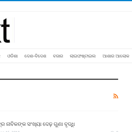
ଛ
ଓଡିଶା
ଦେଶ-ବିଦେଶ
ବଜାର
ଲାଇଫଷ୍ଟାଇଲ
ଆଶାର ଆଲୋକ
 ନାବିକଙ୍କ ସଂଖ୍ୟା ଦେଢ଼ ଗୁଣା ବୃଦ୍ଧି