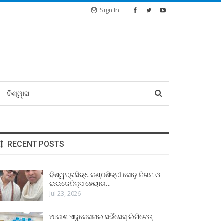
Sign In
ବିଶ୍ୱାସ
RECENT POSTS
ବିଶ୍ୱପ୍ରସିଦ୍ଧ କଣ୍ଠଶିଳ୍ପୀ ସୋନୁ ନିଗମ ଓ
ଇଉଜେନିକ୍ସ ହେୟାର…
Jul 23, 2026
ଆକାଶ ଏଜୁକେସନାଲ ସର୍ଭିସେସ୍ ଲିମିଟେଡ୍