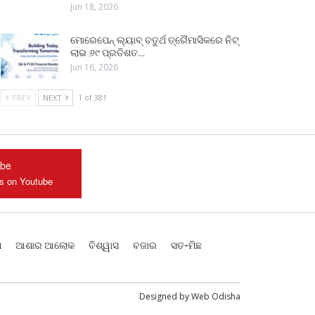
Jun 18, 2026
ମୋରେପେନ୍ ଲ୍ୟାବ୍ ଚତୁର୍ଥ ତ୍ରୈମାସିକରେ ନିଟ୍
ଲାଭ ୬୯ ପ୍ରତିଶତ…
Jun 16, 2026
PREV
NEXT
1 of 381
ube
us on Youtube
ଶ
ଆଶାର ଆଲୋକ
ବିଶ୍ୱାସ
ବଜାର
ସତ-ମିଛ
Designed by
Web Odisha