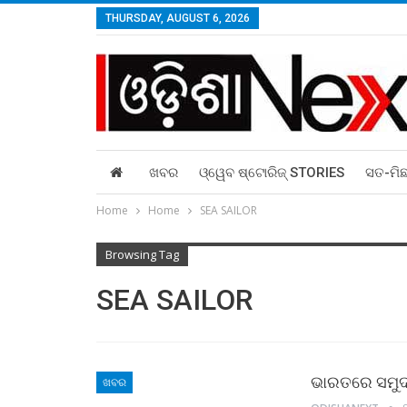
THURSDAY, AUGUST 6, 2026
ଖବର
ଓ୍ୱେବ ଷ୍ଟୋରିଜ୍‌ STORIES
ସତ-ମି
Home
Home
SEA SAILOR
Browsing Tag
SEA SAILOR
ଭାରତରେ ସମୁଦ୍ର
ଖବର