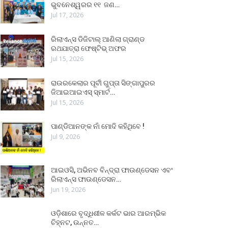
ଭୁବନେଶ୍ୱରର ୧୧ ଜଣ…
Jul 17, 2026
ରିଲାଏନ୍ସ ଡିଜିଟାଲ୍ ଆଣିଲା ଗ୍ରାଣ୍ଡ
ରଥଯାତ୍ରା ଫେଷ୍ଟିଭ୍ ଅଫର
Jul 15, 2026
ରାଉରକେଲାର ପୂର୍ବୀ ଗୁପ୍ତା ସିଙ୍ଗାପୁରର
ଜିଆଇଆଇଏସ୍ ସ୍ମାର୍ଟ…
Jul 15, 2026
ପାଣ୍ଡିଆନଙ୍କ ନାଁ ମୋଦି କହିଥିବେ !
Jul 9, 2026
ଆଇଓସି, ଅଭିନବ ବିନ୍ଦ୍ରା ଫାଉଣ୍ଡେସନ ଏବଂ
ରିଲାଏନ୍ସ ଫାଉଣ୍ଡେସନ…
Jun 19, 2026
ଓଡ଼ିଶାରେ ବୃଦ୍ଧିଶୀଳ କର୍କଟ ଭାର ଆରମ୍ଭିକ
ଚିହ୍ନଟ, ଉନ୍ନତ…