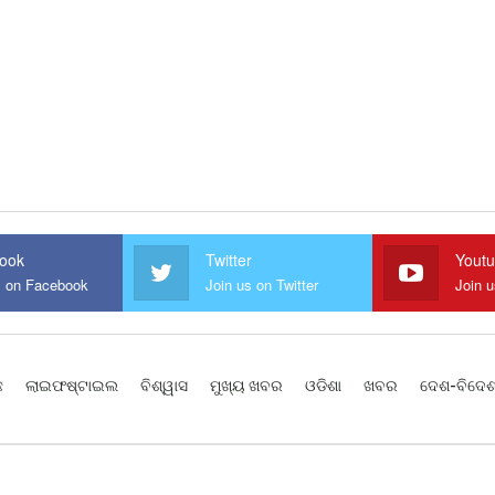
ook
Twitter
Yout
s on Facebook
Join us on Twitter
Join 
ଛ
ଲାଇଫଷ୍ଟାଇଲ
ବିଶ୍ୱାସ
ମୁଖ୍ୟ ଖବର
ଓଡିଶା
ଖବର
ଦେଶ-ବିଦେ