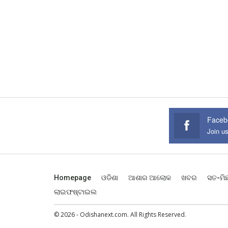
Faceb
Join u
Homepage
ଓଡିଶା
ଆଶାର ଆଲୋକ
ଖବର
ସତ-ମି
ଲାଇଫଷ୍ଟାଇଲ
© 2026 - Odishanext.com. All Rights Reserved.