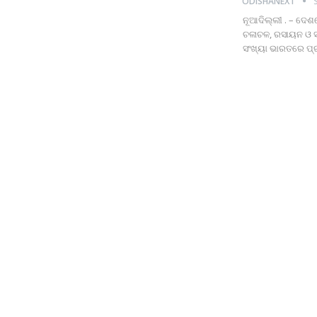
ODISHANEXT
ନୂଆଦିଲ୍ଲୀ . – ଦେଶର
ଚଳାଚଳ, ରସାୟନ ଓ ସା
ସଂଖ୍ୟା ଭାରତରେ ପ୍ରା