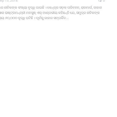
Sep 15, 2018
0
େ ନାବିକଙ୍କ ସଂଖ୍ୟା ବୃଦ୍ଧି ପାଇଛି । କେନ୍ଦ୍ର ସଡ଼କ ପରିବହନ, ରାଜମାର୍ଗ, ଜାହାଜ
ର ରାଷ୍ଟ୍ରମନ୍ତ୍ରୀ ମନସୁଖ୍ ଏଲ୍ ମାଣ୍ଡଭୀୟ କହିଛନ୍ତି ଯେ, ସମୁଦ୍ର ନାବିକଙ୍କ
ୟ ୬୦,୦୦୦ ବୃଦ୍ଧି ଘଟିଛି । ପୂର୍ବରୁ ଜାହାଜ ସମ୍ପର୍କିତ…