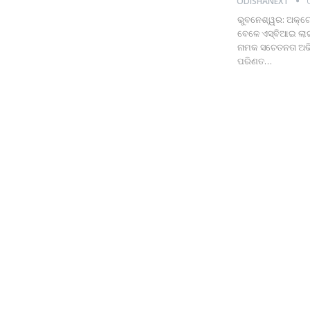
ODISHANEXT
ଭୁବନେଶ୍ୱର: ଅକ୍ଟୋ
ବେଳେ ଏସ୍‌ବିଆଇ ଲାଇ
ନାମକ ସଚେତନତା ଅଭ
ପରିଣତ
…