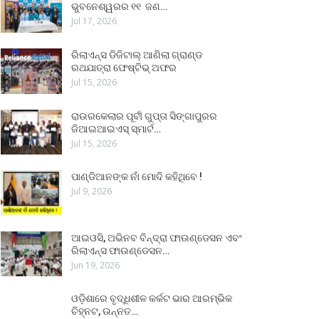
ଭୁବନେଶ୍ୱରର ୧୧ ଜଣ…
Jul 17, 2026
ରିଲାଏନ୍ସ ଡିଜିଟାଲ୍ ଆଣିଲା ଗ୍ରାଣ୍ଡ
ରଥଯାତ୍ରା ଫେଷ୍ଟିଭ୍ ଅଫର
Jul 15, 2026
ରାଉରକେଲାର ପୂର୍ବୀ ଗୁପ୍ତା ସିଙ୍ଗାପୁରର
ଜିଆଇଆଇଏସ୍ ସ୍ମାର୍ଟ…
Jul 15, 2026
ପାଣ୍ଡିଆନଙ୍କ ନାଁ ମୋଦି କହିଥିବେ !
Jul 9, 2026
ଆଇଓସି, ଅଭିନବ ବିନ୍ଦ୍ରା ଫାଉଣ୍ଡେସନ ଏବଂ
ରିଲାଏନ୍ସ ଫାଉଣ୍ଡେସନ…
Jun 19, 2026
ଓଡ଼ିଶାରେ ବୃଦ୍ଧିଶୀଳ କର୍କଟ ଭାର ଆରମ୍ଭିକ
ଚିହ୍ନଟ, ଉନ୍ନତ…