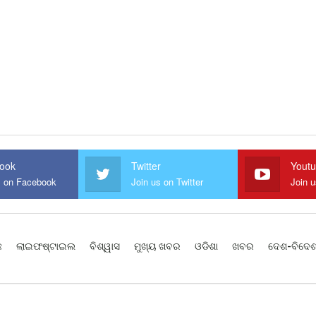
ook
Twitter
Yout
s on Facebook
Join us on Twitter
Join 
ଛ
ଲାଇଫଷ୍ଟାଇଲ
ବିଶ୍ୱାସ
ମୁଖ୍ୟ ଖବର
ଓଡିଶା
ଖବର
ଦେଶ-ବିଦେ