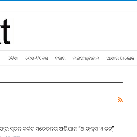
ଛ
ଓଡିଶା
ଦେଶ-ବିଦେଶ
ବଜାର
ଲାଇଫଷ୍ଟାଇଲ
ଆଶାର ଆଲୋକ
୍‌ର ସ୍ତନ କର୍କଟ ସଚେତନତା ଅଭିଯାନ “ଥାଙ୍କ୍‌ସ ଏ ଡଟ୍‌”