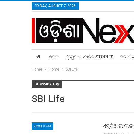
FRIDAY, AUGUST 7, 2026
ଖବର
ଓ୍ୱେବ ଷ୍ଟୋରିଜ୍‌ STORIES
ସତ-ମି
Home
Home
SBI Life
Browsing Tag
SBI Life
ଏସ୍‌ବିଆଇ ଲାଇଫ
ମୁଖ୍ୟ ଖବର