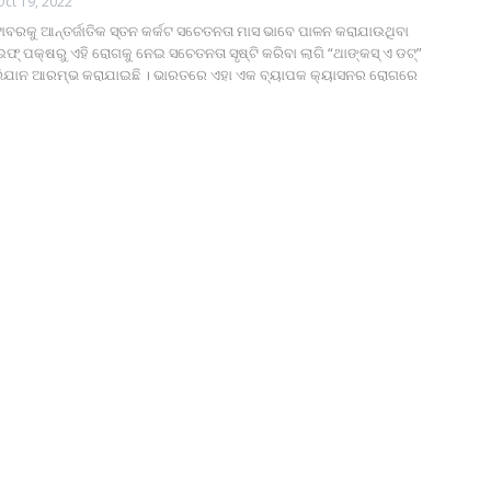
Oct 19, 2022
ବରକୁ ଆନ୍ତର୍ଜାତିକ ସ୍ତନ କର୍କଟ ସଚେତନତା ମାସ ଭାବେ ପାଳନ କରାଯାଉଥିବା
ଫ୍ ପକ୍ଷରୁ ଏହି ରୋଗକୁ ନେଇ ସଚେତନତା ସୃଷ୍ଟି କରିବା ଲାଗି “ଥାଙ୍କସ୍ ଏ ଡଟ୍‌”
ିଯାନ ଆରମ୍ଭ କରାଯାଇଛି । ଭାରତରେ ଏହା ଏକ ବ୍ୟାପକ କ୍ୟାସନର ରୋଗରେ