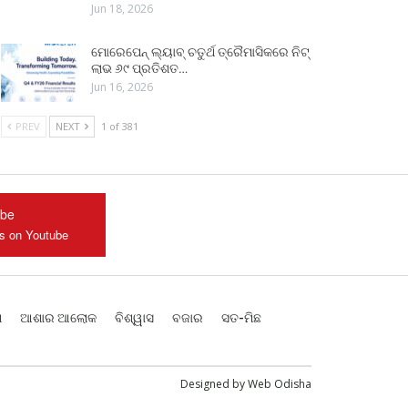
Jun 18, 2026
ମୋରେପେନ୍ ଲ୍ୟାବ୍ ଚତୁର୍ଥ ତ୍ରୈମାସିକରେ ନିଟ୍
ଲାଭ ୬୯ ପ୍ରତିଶତ…
Jun 16, 2026
PREV
NEXT
1 of 381
ube
us on Youtube
ଶ
ଆଶାର ଆଲୋକ
ବିଶ୍ୱାସ
ବଜାର
ସତ-ମିଛ
Designed by
Web Odisha