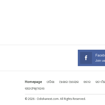
Faceb
Join u
Homepage
ଓଡିଶା
ଆଶାର ଆଲୋକ
ଖବର
ସତ-ମି
ଲାଇଫଷ୍ଟାଇଲ
© 2026 - Odishanext.com. All Rights Reserved.