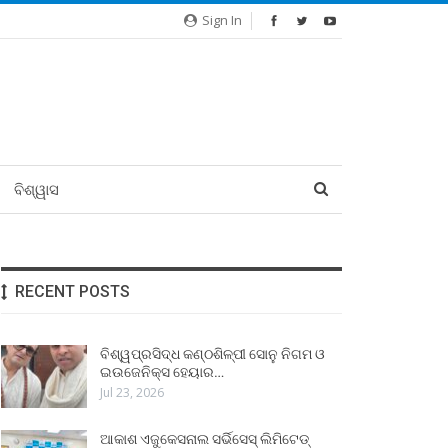
Sign In
ବିଶ୍ୱାସ
RECENT POSTS
ବିଶ୍ୱପ୍ରସିଦ୍ଧ କଣ୍ଠଶିଳ୍ପୀ ସୋନୁ ନିଗମ ଓ
ଇଉଜେନିକ୍ସ ହେୟାର…
Jul 23, 2026
ଆକାଶ ଏଜୁକେସନାଲ ସର୍ଭିସେସ୍ ଲିମିଟେଡ୍