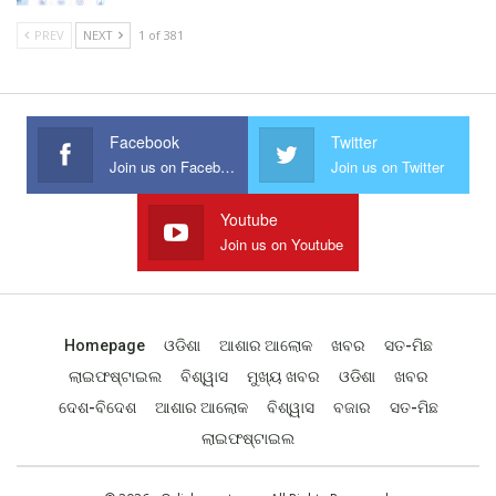
PREV
NEXT
1 of 381
Facebook
Twitter
Join us on Facebook
Join us on Twitter
Youtube
Join us on Youtube
Homepage
ଓଡିଶା
ଆଶାର ଆଲୋକ
ଖବର
ସତ-ମିଛ
ଲାଇଫଷ୍ଟାଇଲ
ବିଶ୍ୱାସ
ମୁଖ୍ୟ ଖବର
ଓଡିଶା
ଖବର
ଦେଶ-ବିଦେଶ
ଆଶାର ଆଲୋକ
ବିଶ୍ୱାସ
ବଜାର
ସତ-ମିଛ
ଲାଇଫଷ୍ଟାଇଲ