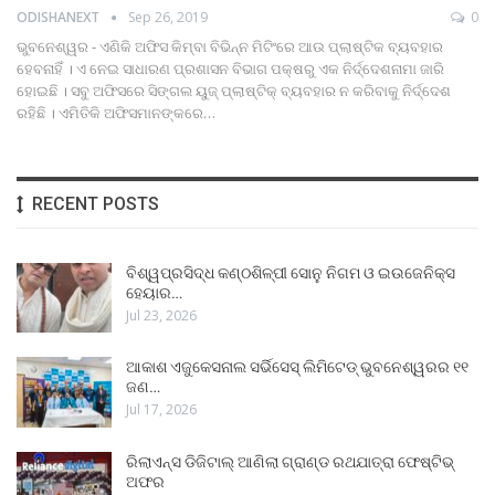
ODISHANEXT
Sep 26, 2019
0
ଭୁବନେଶ୍ୱର - ଏଣିକି ଅଫିସ କିମ୍ବା ବିଭିନ୍ନ ମିଟିଂରେ ଆଉ ପ୍ଲାଷ୍ଟିକ ବ୍ୟବହାର
ହେବନାହିଁ । ଏ ନେଇ ସାଧାରଣ ପ୍ରଶାସନ ବିଭାଗ ପକ୍ଷରୁ ଏକ ନିର୍ଦ୍ଦେଶନାମା ଜାରି
ହୋଇଛି । ସବୁ ଅଫିସରେ ସିଙ୍ଗଲ ୟୁଜ୍‍ ପ୍ଲାଷ୍ଟିକ୍‍ ବ୍ୟବହାର ନ କରିବାକୁ ନିର୍ଦ୍ଦେଶ
ରହିଛି । ଏମିତିକି ଅଫିସମାନଙ୍କରେ…
RECENT POSTS
ବିଶ୍ୱପ୍ରସିଦ୍ଧ କଣ୍ଠଶିଳ୍ପୀ ସୋନୁ ନିଗମ ଓ ଇଉଜେନିକ୍ସ
ହେୟାର…
Jul 23, 2026
ଆକାଶ ଏଜୁକେସନାଲ ସର୍ଭିସେସ୍ ଲିମିଟେଡ୍ ଭୁବନେଶ୍ୱରର ୧୧
ଜଣ…
Jul 17, 2026
ରିଲାଏନ୍ସ ଡିଜିଟାଲ୍ ଆଣିଲା ଗ୍ରାଣ୍ଡ ରଥଯାତ୍ରା ଫେଷ୍ଟିଭ୍
ଅଫର