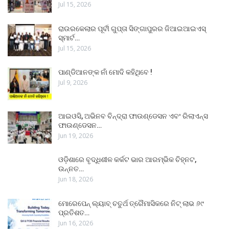
Jul 15, 2026
ରାଉରକେଲାର ପୂର୍ବୀ ଗୁପ୍ତା ସିଙ୍ଗାପୁରର ଜିଆଇଆଇଏସ୍
ସ୍ମାର୍ଟ…
Jul 15, 2026
ପାଣ୍ଡିଆନଙ୍କ ନାଁ ମୋଦି କହିଥିବେ !
Jul 9, 2026
ଆଇଓସି, ଅଭିନବ ବିନ୍ଦ୍ରା ଫାଉଣ୍ଡେସନ ଏବଂ ରିଲାଏନ୍ସ
ଫାଉଣ୍ଡେସନ…
Jun 19, 2026
ଓଡ଼ିଶାରେ ବୃଦ୍ଧିଶୀଳ କର୍କଟ ଭାର ଆରମ୍ଭିକ ଚିହ୍ନଟ,
ଉନ୍ନତ…
Jun 18, 2026
ମୋରେପେନ୍ ଲ୍ୟାବ୍ ଚତୁର୍ଥ ତ୍ରୈମାସିକରେ ନିଟ୍ ଲାଭ ୬୯
ପ୍ରତିଶତ…
Jun 16, 2026