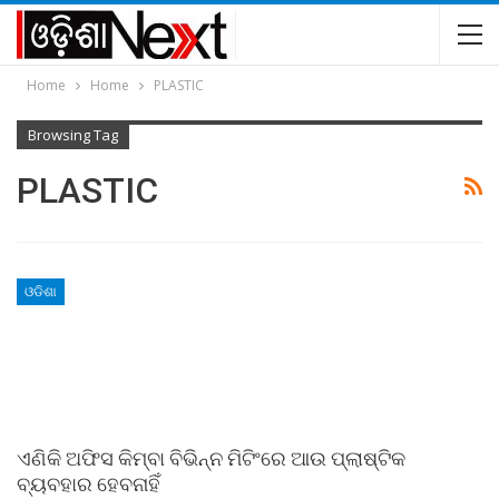
Home
Home
PLASTIC
Browsing Tag
PLASTIC
ଓଡିଶା
ଏଣିକି ଅଫିସ କିମ୍ବା ବିଭିନ୍ନ ମିଟିଂରେ ଆଉ ପ୍ଲାଷ୍ଟିକ
ବ୍ୟବହାର ହେବନାହିଁ