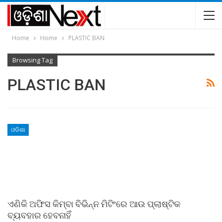
Home
Home
PLASTIC BAN
Browsing Tag
PLASTIC BAN
ଓଡିଶା
ଏଣିକି ଅଫିସ କିମ୍ବା ବିଭିନ୍ନ ମିଟିଂରେ ଆଉ ପ୍ଲାଷ୍ଟିକ
ବ୍ୟବହାର ହେବନାହିଁ