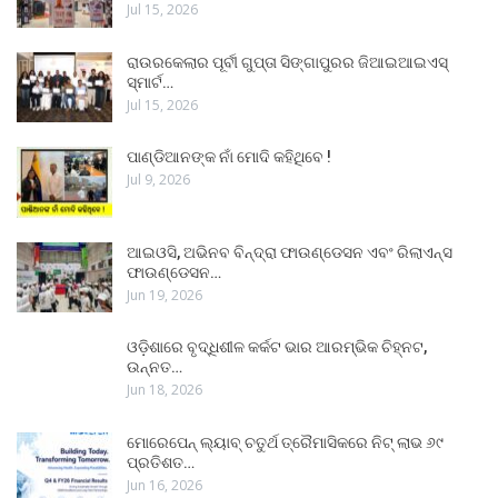
Jul 15, 2026
ରାଉରକେଲାର ପୂର୍ବୀ ଗୁପ୍ତା ସିଙ୍ଗାପୁରର ଜିଆଇଆଇଏସ୍
ସ୍ମାର୍ଟ…
Jul 15, 2026
ପାଣ୍ଡିଆନଙ୍କ ନାଁ ମୋଦି କହିଥିବେ !
Jul 9, 2026
ଆଇଓସି, ଅଭିନବ ବିନ୍ଦ୍ରା ଫାଉଣ୍ଡେସନ ଏବଂ ରିଲାଏନ୍ସ
ଫାଉଣ୍ଡେସନ…
Jun 19, 2026
ଓଡ଼ିଶାରେ ବୃଦ୍ଧିଶୀଳ କର୍କଟ ଭାର ଆରମ୍ଭିକ ଚିହ୍ନଟ,
ଉନ୍ନତ…
Jun 18, 2026
ମୋରେପେନ୍ ଲ୍ୟାବ୍ ଚତୁର୍ଥ ତ୍ରୈମାସିକରେ ନିଟ୍ ଲାଭ ୬୯
ପ୍ରତିଶତ…
Jun 16, 2026