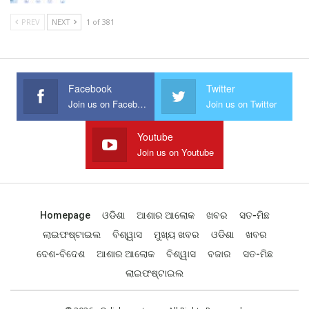
PREV
NEXT
1 of 381
Facebook
Twitter
Join us on Facebook
Join us on Twitter
Youtube
Join us on Youtube
Homepage
ଓଡିଶା
ଆଶାର ଆଲୋକ
ଖବର
ସତ-ମିଛ
ଲାଇଫଷ୍ଟାଇଲ
ବିଶ୍ୱାସ
ମୁଖ୍ୟ ଖବର
ଓଡିଶା
ଖବର
ଦେଶ-ବିଦେଶ
ଆଶାର ଆଲୋକ
ବିଶ୍ୱାସ
ବଜାର
ସତ-ମିଛ
ଲାଇଫଷ୍ଟାଇଲ