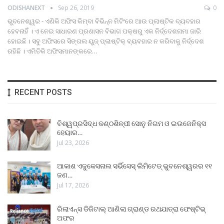
ODISHANEXT
Sep 26, 2019
0
ଭୁବନେଶ୍ୱର - ଏଣିକି ଅଫିସ କିମ୍ବା ବିଭିନ୍ନ ମିଟିଂରେ ଆଉ ପ୍ଲାଷ୍ଟିକ ବ୍ୟବହାର
ହେବନାହିଁ । ଏ ନେଇ ସାଧାରଣ ପ୍ରଶାସନ ବିଭାଗ ପକ୍ଷରୁ ଏକ ନିର୍ଦ୍ଦେଶନାମା ଜାରି
ହୋଇଛି । ସବୁ ଅଫିସରେ ସିଙ୍ଗଲ ୟୁଜ୍‍ ପ୍ଲାଷ୍ଟିକ୍‍ ବ୍ୟବହାର ନ କରିବାକୁ ନିର୍ଦ୍ଦେଶ
ରହିଛି । ଏମିତିକି ଅଫିସମାନଙ୍କରେ…
RECENT POSTS
ବିଶ୍ୱପ୍ରସିଦ୍ଧ କଣ୍ଠଶିଳ୍ପୀ ସୋନୁ ନିଗମ ଓ ଇଉଜେନିକ୍ସ
ହେୟାର…
Jul 23, 2026
ଆକାଶ ଏଜୁକେସନାଲ ସର୍ଭିସେସ୍ ଲିମିଟେଡ୍ ଭୁବନେଶ୍ୱରର ୧୧
ଜଣ…
Jul 17, 2026
ରିଲାଏନ୍ସ ଡିଜିଟାଲ୍ ଆଣିଲା ଗ୍ରାଣ୍ଡ ରଥଯାତ୍ରା ଫେଷ୍ଟିଭ୍
ଅଫର