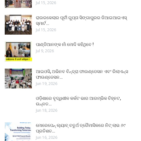
Jul 15, 2026
ରାଉରକେଲାର ପୂର୍ବୀ ଗୁପ୍ତା ସିଙ୍ଗାପୁରର ଜିଆଇଆଇଏସ୍
ସ୍ମାର୍ଟ…
Jul 15, 2026
ପାଣ୍ଡିଆନଙ୍କ ନାଁ ମୋଦି କହିଥିବେ !
Jul 9, 2026
ଆଇଓସି, ଅଭିନବ ବିନ୍ଦ୍ରା ଫାଉଣ୍ଡେସନ ଏବଂ ରିଲାଏନ୍ସ
ଫାଉଣ୍ଡେସନ…
Jun 19, 2026
ଓଡ଼ିଶାରେ ବୃଦ୍ଧିଶୀଳ କର୍କଟ ଭାର ଆରମ୍ଭିକ ଚିହ୍ନଟ,
ଉନ୍ନତ…
Jun 18, 2026
ମୋରେପେନ୍ ଲ୍ୟାବ୍ ଚତୁର୍ଥ ତ୍ରୈମାସିକରେ ନିଟ୍ ଲାଭ ୬୯
ପ୍ରତିଶତ…
Jun 16, 2026