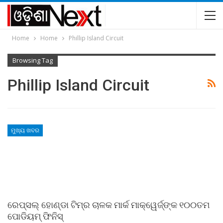
Home
Home
Phillip Island Circuit
Browsing Tag
Phillip Island Circuit
ମୁଖ୍ୟ ଖବର
ରେପ୍‌ସଲ୍ ହୋଣ୍ଡା ଟିମ୍‌ର ଚାଳକ ମାର୍କ ମାକ୍ୱେର୍ଜ୍‌ଙ୍କ ୧୦୦ତମ
ପୋଡିୟମ୍ ଫିନିସ୍‌