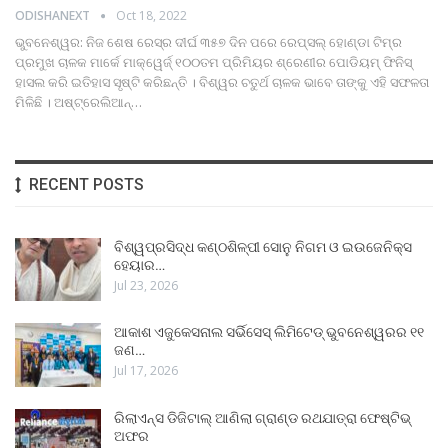
ODISHANEXT
Oct 18, 2022
ଭୁବନେଶ୍ୱର: ନିଜ ଶେଷ ରେସ୍‌ର ଦୀର୍ଘ ୩୫୭ ଦିନ ପରେ ରେପ୍‌ସଲ୍ ହୋଣ୍ଡା ଟିମ୍‌ର
ପ୍ରମୁଖ ଚାଳକ ମାର୍କେ ମାକ୍ୱେର୍ଜ୍ ୧୦୦ତମ ପ୍ରିମିୟର ଶ୍ରେଣୀର ପୋଡିୟମ୍ ଫିନିସ୍
ହାସଲ କରି ଇତିହାସ ସୃଷ୍ଟି କରିଛନ୍ତି । ବିଶ୍ୱର ଚତୁର୍ଥ ଚାଳକ ଭାବେ ତାଙ୍କୁ ଏହି ସଫଳତା
ମିଳିଛି । ଅଷ୍ଟ୍ରେଲିଆନ୍
…
RECENT POSTS
ବିଶ୍ୱପ୍ରସିଦ୍ଧ କଣ୍ଠଶିଳ୍ପୀ ସୋନୁ ନିଗମ ଓ ଇଉଜେନିକ୍ସ
ହେୟାର…
Jul 23, 2026
ଆକାଶ ଏଜୁକେସନାଲ ସର୍ଭିସେସ୍ ଲିମିଟେଡ୍ ଭୁବନେଶ୍ୱରର ୧୧
ଜଣ…
Jul 17, 2026
ରିଲାଏନ୍ସ ଡିଜିଟାଲ୍ ଆଣିଲା ଗ୍ରାଣ୍ଡ ରଥଯାତ୍ରା ଫେଷ୍ଟିଭ୍
ଅଫର