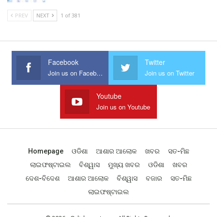
PREV
NEXT
1 of 381
Facebook
Twitter
Join us on Facebook
Join us on Twitter
Youtube
Join us on Youtube
Homepage
ଓଡିଶା
ଆଶାର ଆଲୋକ
ଖବର
ସତ-ମିଛ
ଲାଇଫଷ୍ଟାଇଲ
ବିଶ୍ୱାସ
ମୁଖ୍ୟ ଖବର
ଓଡିଶା
ଖବର
ଦେଶ-ବିଦେଶ
ଆଶାର ଆଲୋକ
ବିଶ୍ୱାସ
ବଜାର
ସତ-ମିଛ
ଲାଇଫଷ୍ଟାଇଲ