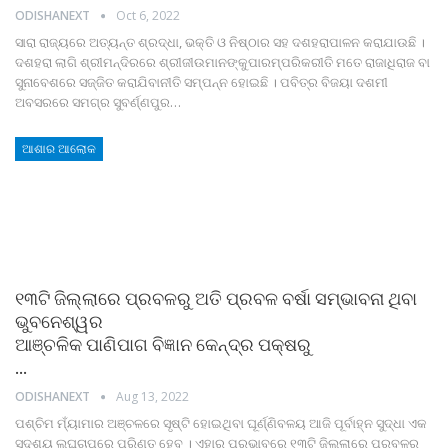
ODISHANEXT
Oct 6, 2022
ସାରା ରାଜ୍ୟରେ ଅତ୍ୟନ୍ତ ଶ୍ରଦ୍ଧା, ଭକ୍ତି ଓ ନିଷ୍ଠାର ସହ ଦଶହରାପାଳନ କରାଯାଉଛି ।
ଦଶହରା ଲାଗି ଶ୍ରୀମନ୍ଦିରରେ ଶ୍ରୀଜୀଉମାନଙ୍କୁପାରମ୍ପରିକରୀତି ମତେ ରାଜାଧିରାଜ ବା
ସୁନାବେଶରେ ସଜ୍ଜିତ କରାଯିବାନୀତି ସମ୍ପନ୍ନ ହୋଇଛି ।
ପବିତ୍ର ବିଜୟା ଦଶମୀ
ଅବସରରେ ସମଗ୍ର ସୁବର୍ଣ୍ଣପୁର
…
ଆଶାର ଆଲୋକ
୧୩ଟି ଜିଲ୍ଲାରେ ପ୍ରବଳରୁ ଅତି ପ୍ରବଳ ବର୍ଷା ସମ୍ଭାବନା ଥିବା
ଭୁବନେଶ୍ୱର
ଆଞ୍ଚଳିକ ପାଣିପାଗ ବିଜ୍ଞାନ କେନ୍ଦ୍ର ପକ୍ଷରୁ
…
ODISHANEXT
Aug 13, 2022
ପଶ୍ଚିମ ମ୍ୟାଁମାର ଅଞ୍ଚଳରେ ସୃଷ୍ଟି ହୋଇଥିବା ଘୂର୍ଣ୍ଣିବଳୟ ଆଜି ପୂର୍ବାହ୍ନ ସୁଦ୍ଧା ଏକ
ସୁଦୃଶ୍ୟ ଲଘୁଚାପରେ ପରିଣତ ହେବ । ଏହାର ପ୍ରଭାବରେ ୧୩ଟି ଜିଲ୍ଲାରେ ପ୍ରବଳରୁ