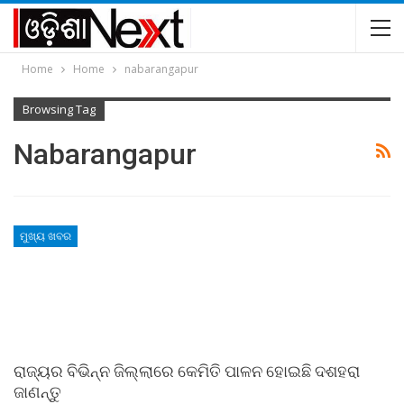
Home
Home
nabarangapur
Browsing Tag
Nabarangapur
ମୁଖ୍ୟ ଖବର
ରାଜ୍ୟର ବିଭିନ୍ନ ଜିଲ୍ଲାରେ କେମିତି ପାଳନ ହୋଇଛି ଦଶହରା
ଜାଣନ୍ତୁ