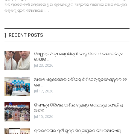
ଅତି ପ୍ରବଳ ବର୍ଷା ସମ୍ଭାବନା ଥିବା ଭୁବନେଶ୍ୱର ଆଞ୍ଚଳିକ ପାଣିପାଗ ବିଜ୍ଞାନ କେନ୍ଦ୍ର
ପକ୍ଷରୁ ସୂଚନା ଦିଆଯାଇଛି ।
…
RECENT POSTS
ବିଶ୍ୱପ୍ରସିଦ୍ଧ କଣ୍ଠଶିଳ୍ପୀ ସୋନୁ ନିଗମ ଓ ଇଉଜେନିକ୍ସ
ହେୟାର…
Jul 23, 2026
ଆକାଶ ଏଜୁକେସନାଲ ସର୍ଭିସେସ୍ ଲିମିଟେଡ୍ ଭୁବନେଶ୍ୱରର ୧୧
ଜଣ…
Jul 17, 2026
ରିଲାଏନ୍ସ ଡିଜିଟାଲ୍ ଆଣିଲା ଗ୍ରାଣ୍ଡ ରଥଯାତ୍ରା ଫେଷ୍ଟିଭ୍
ଅଫର
Jul 15, 2026
ରାଉରକେଲାର ପୂର୍ବୀ ଗୁପ୍ତା ସିଙ୍ଗାପୁରର ଜିଆଇଆଇଏସ୍