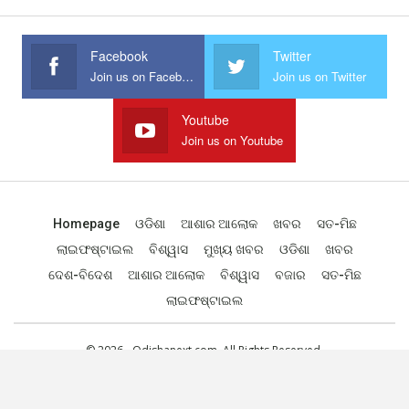
Facebook
Twitter
Join us on Facebook
Join us on Twitter
Youtube
Join us on Youtube
Homepage
ଓଡିଶା
ଆଶାର ଆଲୋକ
ଖବର
ସତ-ମିଛ
ଲାଇଫଷ୍ଟାଇଲ
ବିଶ୍ୱାସ
ମୁଖ୍ୟ ଖବର
ଓଡିଶା
ଖବର
ଦେଶ-ବିଦେଶ
ଆଶାର ଆଲୋକ
ବିଶ୍ୱାସ
ବଜାର
ସତ-ମିଛ
ଲାଇଫଷ୍ଟାଇଲ
© 2026 - Odishanext.com. All Rights Reserved.
Designed by
Web Odisha