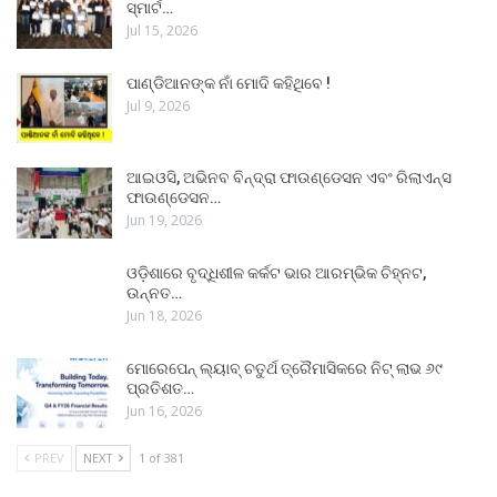
ସ୍ମାର୍ଟ…
Jul 15, 2026
ପାଣ୍ଡିଆନଙ୍କ ନାଁ ମୋଦି କହିଥିବେ !
Jul 9, 2026
ଆଇଓସି, ଅଭିନବ ବିନ୍ଦ୍ରା ଫାଉଣ୍ଡେସନ ଏବଂ ରିଲାଏନ୍ସ
ଫାଉଣ୍ଡେସନ…
Jun 19, 2026
ଓଡ଼ିଶାରେ ବୃଦ୍ଧିଶୀଳ କର୍କଟ ଭାର ଆରମ୍ଭିକ ଚିହ୍ନଟ,
ଉନ୍ନତ…
Jun 18, 2026
ମୋରେପେନ୍ ଲ୍ୟାବ୍ ଚତୁର୍ଥ ତ୍ରୈମାସିକରେ ନିଟ୍ ଲାଭ ୬୯
ପ୍ରତିଶତ…
Jun 16, 2026
PREV
NEXT
1 of 381