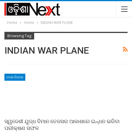
Home
Home
INDIAN WAR PLANE
Browsing Tag
INDIAN WAR PLANE
ଦେଶ-ବିଦେଶ
ସ୍ୱଦେଶୀ ଯୁଦ୍ଧ ବିମାନ ତେଜସର ଆକାଶରେ ଇନ୍ଧନ ଭରିବା
ପରୀକ୍ଷଣ ସଫଳ