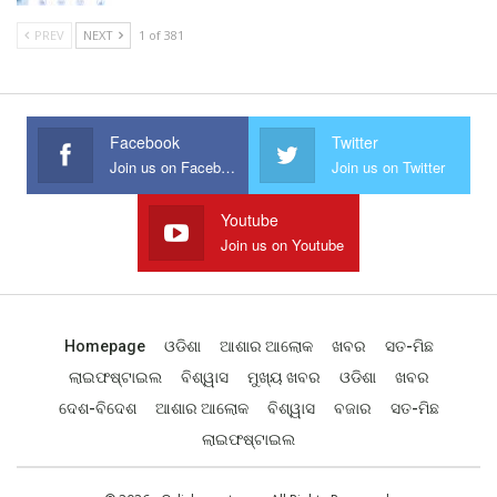
PREV
NEXT
1 of 381
Facebook
Twitter
Join us on Facebook
Join us on Twitter
Youtube
Join us on Youtube
Homepage
ଓଡିଶା
ଆଶାର ଆଲୋକ
ଖବର
ସତ-ମିଛ
ଲାଇଫଷ୍ଟାଇଲ
ବିଶ୍ୱାସ
ମୁଖ୍ୟ ଖବର
ଓଡିଶା
ଖବର
ଦେଶ-ବିଦେଶ
ଆଶାର ଆଲୋକ
ବିଶ୍ୱାସ
ବଜାର
ସତ-ମିଛ
ଲାଇଫଷ୍ଟାଇଲ