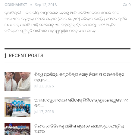
ODISHANEXT
Sep 12, 2018
0
ନୂଆଦିଲ୍ଲୀ -- ଭାରତୀୟ ବାୟୁସେନାର ବେସରୁ ଆଜି ଏଲସିଏ ତେଜସ ଏମକେ-୧ରେ
ଆକାଶରେ ଉଡୁଥିବା ବେଳେ ଇନ୍ଧନ (ତରଳ ଇନ୍ଧନ) ଭରିବାର କାର୍ୟ୍ୟ ସଫଳତା ପୂର୍ବକ
ଶେଷ କରାଯାଇଛି । ଏହି ସଫଳତାକୁ ଏକ ମହତ୍ୱପୂର୍ଣ୍ଣ ଉପଲବ୍ଧି ଏବଂ ଅନ୍ତିମ
ପରିଚାଳନା ସ୍ୱୀକୃତି ପାଇଁ ଏକ ମହତ୍ୱପୂର୍ଣ୍ଣ ପଦକ୍ଷେପ ଭାବେ…
RECENT POSTS
ବିଶ୍ୱପ୍ରସିଦ୍ଧ କଣ୍ଠଶିଳ୍ପୀ ସୋନୁ ନିଗମ ଓ ଇଉଜେନିକ୍ସ
ହେୟାର…
Jul 23, 2026
ଆକାଶ ଏଜୁକେସନାଲ ସର୍ଭିସେସ୍ ଲିମିଟେଡ୍ ଭୁବନେଶ୍ୱରର ୧୧
ଜଣ…
Jul 17, 2026
ରିଲାଏନ୍ସ ଡିଜିଟାଲ୍ ଆଣିଲା ଗ୍ରାଣ୍ଡ ରଥଯାତ୍ରା ଫେଷ୍ଟିଭ୍
ଅଫର