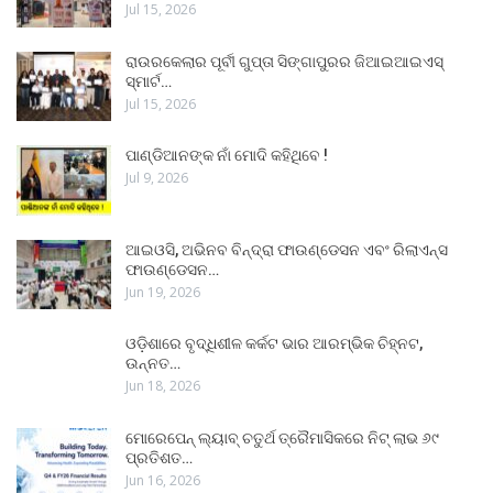
Jul 15, 2026
ରାଉରକେଲାର ପୂର୍ବୀ ଗୁପ୍ତା ସିଙ୍ଗାପୁରର ଜିଆଇଆଇଏସ୍
ସ୍ମାର୍ଟ…
Jul 15, 2026
ପାଣ୍ଡିଆନଙ୍କ ନାଁ ମୋଦି କହିଥିବେ !
Jul 9, 2026
ଆଇଓସି, ଅଭିନବ ବିନ୍ଦ୍ରା ଫାଉଣ୍ଡେସନ ଏବଂ ରିଲାଏନ୍ସ
ଫାଉଣ୍ଡେସନ…
Jun 19, 2026
ଓଡ଼ିଶାରେ ବୃଦ୍ଧିଶୀଳ କର୍କଟ ଭାର ଆରମ୍ଭିକ ଚିହ୍ନଟ,
ଉନ୍ନତ…
Jun 18, 2026
ମୋରେପେନ୍ ଲ୍ୟାବ୍ ଚତୁର୍ଥ ତ୍ରୈମାସିକରେ ନିଟ୍ ଲାଭ ୬୯
ପ୍ରତିଶତ…
Jun 16, 2026