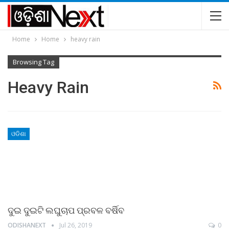
Home
Home
heavy rain
Browsing Tag
Heavy Rain
ଓଡିଶା
ଦୁଇ ଦୁଇଟି ଲଘୁଚାପ ପ୍ରବଳ ବର୍ଷିବ
ODISHANEXT
Jul 26, 2019
0