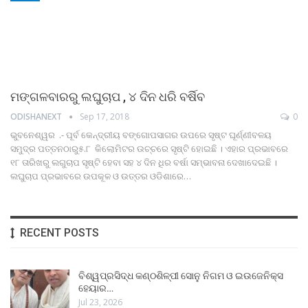
ମଙ୍ଗଳବାରରୁ ଲଘୁଚାପ , ୪ ଦିନ ଧରି ବର୍ଷିବ
ODISHANEXT
Sep 17, 2018
0
ଭୁବନେଶ୍ୱର .- ପୂର୍ବ କେନ୍ଦ୍ରୀୟ ବଙ୍ଗୋପସାଗର ଉପରେ ସୃଷ୍ଟ ଘୂର୍ଣ୍ଣୀବଳୟ
ସମୁଦ୍ର ପତ୍ତନଠାରୁ୫.୮ କିଲୋମିଟର ଉଚ୍ଚରେ ସୃଷ୍ଟି ହୋଇଛି । ଏହାର ପ୍ରଭାବରେ
୧୮ ତାରିଖରୁ ଲଗୁଚାପ ସୃଷ୍ଟି ହେବା ସହ ୪ ଦିନ ଧିର ବର୍ଷା ସମ୍ଭାବନା ଦେଖାଦେଇଛି ।
ଲଘୁଚାପ ପ୍ରଭାବରେ ଉପକୂଳ ଓ ଉତ୍ତର ଓଡିଶାରେ…
RECENT POSTS
ବିଶ୍ୱପ୍ରସିଦ୍ଧ କଣ୍ଠଶିଳ୍ପୀ ସୋନୁ ନିଗମ ଓ ଇଉଜେନିକ୍ସ
ହେୟାର…
Jul 23, 2026