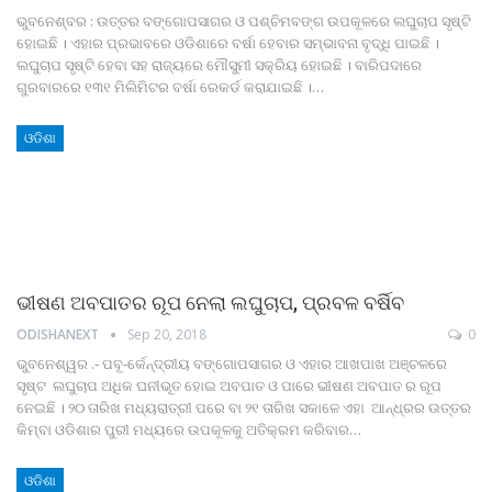
ଭୁବ‌ନେଶ୍ବର : ଉତ୍ତର ବଙ୍ଗୋପସାଗର ଓ ପଶ୍ଚିମବ‌ଙ୍ଗ ଉପକୂଳରେ ଲଘୁଚାପ ସୃଷ୍ଟି
ହୋଇଛି । ଏହାର ପ୍ରଭାବରେ ଓଡିଶାରେ ବର୍ଷା ହେବାର ସମ୍ଭାବନା ବୃଦ୍ଧି ପାଇଛି ।
ଲଘୁଚାପ ସୃଷ୍ଟି ହେବା ସହ ରାଜ୍ୟରେ ମୌସୁମୀ ସକ୍ରିୟ ହୋଇଛି । ବାରିପଦାରେ
ଗୁରବାରରେ ୧୩୧ ମିଲିମିଟର ବର୍ଷା ରେକର୍ଡ କରାଯାଇଛି ।…
ଓଡିଶା
ଭୀଷଣ ଅବପାତର ରୂପ ନେଲା ଲଘୁଚାପ, ପ୍ରବଳ ବର୍ଷିବ
ODISHANEXT
Sep 20, 2018
0
ଭୁବନେଶ୍ୱର .- ପବୂ-ର୍କେନ୍ଦ୍ରୀୟ ବଙ୍ଗୋପସାଗର ଓ ଏହାର ଆଖପାଖ ଅଞ୍ଚଳରେ
ସୃଷ୍ଟ ଲଘୁଚାପ ଅଧିକ ଘନୀଭୂତ ହୋଇ ଅବପାତ ଓ ପାରେ ଭୀଷଣ ଅବପାତ ର ରୂପ
ନେଇଛି । ୨୦ ତାରିଖ ମଧ୍ୟରାତ୍ରୀ ପରେ ବା ୨୧ ତାରିଖ ସକାଳେ ଏହା ଆନ୍ଧ୍ରର ଉତ୍ତର
କିମ୍ବା ଓଡିଶାର ପୁରୀ ମଧ୍ୟରେ ଉପକୂଳକୁ ଅତିକ୍ରମ କରିବାର…
ଓଡିଶା