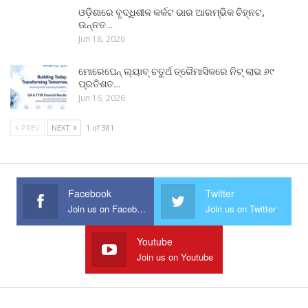
ଓଡ଼ିଶାରେ ବୃଦ୍ଧିଶୀଳ କର୍କଟ ଭାର ଆରମ୍ଭିକ ଚିହ୍ନଟ,
ଉନ୍ନତ…
Jun 18, 2026
ମୋରେପେନ୍ ଲ୍ୟାବ୍ ଚତୁର୍ଥ ତ୍ରୈମାସିକରେ ନିଟ୍ ଲାଭ ୬୯
ପ୍ରତିଶତ…
Jun 16, 2026
PREV
NEXT
1 of 381
Facebook
Twitter
Join us on Facebook
Join us on Twitter
Youtube
Join us on Youtube