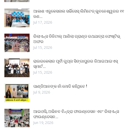
ଆକାଶ ଏଜୁକେସନାଲ ସର୍ଭିସେସ୍ ଲିମିଟେଡ୍ ଭୁବନେଶ୍ୱରର ୧୧
ଜଣ…
Jul 17, 2026
ରିଲାଏନ୍ସ ଡିଜିଟାଲ୍ ଆଣିଲା ଗ୍ରାଣ୍ଡ ରଥଯାତ୍ରା ଫେଷ୍ଟିଭ୍
ଅଫର
Jul 15, 2026
ରାଉରକେଲାର ପୂର୍ବୀ ଗୁପ୍ତା ସିଙ୍ଗାପୁରର ଜିଆଇଆଇଏସ୍
ସ୍ମାର୍ଟ…
Jul 15, 2026
ପାଣ୍ଡିଆନଙ୍କ ନାଁ ମୋଦି କହିଥିବେ !
Jul 9, 2026
ଆଇଓସି, ଅଭିନବ ବିନ୍ଦ୍ରା ଫାଉଣ୍ଡେସନ ଏବଂ ରିଲାଏନ୍ସ
ଫାଉଣ୍ଡେସନ…
Jun 19, 2026