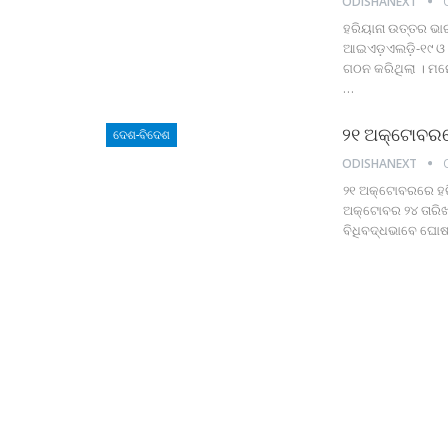
ODISHANEXT
ହରିୟାନା ଉତ୍ତର ଭାରତ
ଆଇଏଡ଼ଏଲଡ଼ି-୧୯ ଓ କଂ
ଗଠନ କରିଥିଲା । ମନ
…
୨୧ ଅକ୍ଟୋବରରେ
ଦେଶ-ବିଦେଶ
ODISHANEXT
୨୧ ଅକ୍ଟୋବରରେ ହରିୟ
ଅକ୍ଟୋବର ୨୪ ତାରି
ବିଧିବଦ୍ଧଭାବେ ଘୋଷ