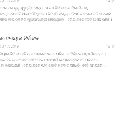
Oct 17, 2019
0
ର ଏକ ଗୁରୁତ୍ୱପୂର୍ଣ୍ଣ ରାଜ୍ୟ . ୨୦୧୪ ନିର୍ବାଚନରେ ବିଜେପି-୪୭,
ଗ୍ରେସ ୧୫ଟି ଆସନ ଜିତିଥିଲେ । ବିଜେପି ସଂଖ୍ୟାଗରିଷ୍ଠତା ହାସଲ କରି ସରକାର
ୋହର ଲାଲ ଠକ୍କର ମୁଖ୍ୟମନ୍ତ୍ରୀ ହୋଇଥିଲେ । ହରିୟାନାରେ ୯୦ଟି ଆସନ ରହିଛି ।
 ହରିୟାନା ନିର୍ବାଚନ
Oct 17, 2019
0
ାନା ନିର୍ବାଚନ ହରିୟାନା ଅକ୍ଟୋବର ୨୧ ତାରିଖରେ ନିର୍ବାଚନ ଅନୁଷ୍ଠିତ ହେବ ।
ଖରେ ହରିୟାନାଭୋଟ ଗଣତି ହେବ। ଏଥପାଇଁ ସେପ୍ଟେମ୍ବର ୨୩ ତାରିଖରେ
ଣା କରାଯାଇଛି । ହରିୟାନାରେ ୧.୨୮ କୋଟି ମତଦାତା ଅଛନ୍ତି। ସେହି ସମୟରେ…