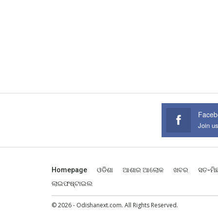
Faceb
Join u
Homepage
ଓଡିଶା
ଆଶାର ଆଲୋକ
ଖବର
ସତ-ମି
ଲାଇଫଷ୍ଟାଇଲ
© 2026 - Odishanext.com. All Rights Reserved.