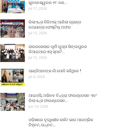
ଭୁବନେଶ୍ୱରର ୧୧ ଜଣ…
Jul 17, 2026
ରିଲାଏନ୍ସ ଡିଜିଟାଲ୍ ଆଣିଲା ଗ୍ରାଣ୍ଡ
ରଥଯାତ୍ରା ଫେଷ୍ଟିଭ୍ ଅଫର
Jul 15, 2026
ରାଉରକେଲାର ପୂର୍ବୀ ଗୁପ୍ତା ସିଙ୍ଗାପୁରର
ଜିଆଇଆଇଏସ୍ ସ୍ମାର୍ଟ…
Jul 15, 2026
ପାଣ୍ଡିଆନଙ୍କ ନାଁ ମୋଦି କହିଥିବେ !
Jul 9, 2026
ଆଇଓସି, ଅଭିନବ ବିନ୍ଦ୍ରା ଫାଉଣ୍ଡେସନ ଏବଂ
ରିଲାଏନ୍ସ ଫାଉଣ୍ଡେସନ…
Jun 19, 2026
ଓଡ଼ିଶାରେ ବୃଦ୍ଧିଶୀଳ କର୍କଟ ଭାର ଆରମ୍ଭିକ
ଚିହ୍ନଟ, ଉନ୍ନତ…