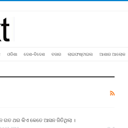
ଛ
ଓଡିଶା
ଦେଶ-ବିଦେଶ
ବଜାର
ଲାଇଫଷ୍ଟାଇଲ
ଆଶାର ଆଲୋକ
ାଚନ ଗତ ଥର କିଏ କେତେ ଆସନ ଜିତିଥିଲା ।