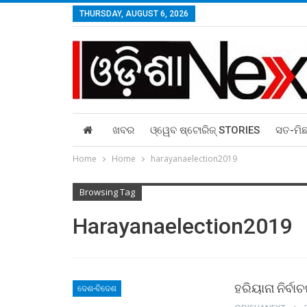
THURSDAY, AUGUST 6, 2026
ଖବର
ଓ୍ୱେବ ଷ୍ଟୋରିଜ୍‌ STORIES
ସତ-ମି
Home
Home
harayanaelection2019
Browsing Tag
Harayanaelection2019
ହରିୟାନା ନିର୍ବ
ଦେଶ-ବିଦେଶ