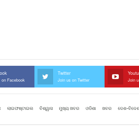
ook
Twitter
Yout
s on Facebook
Join us on Twitter
Join 
ଛ
ଲାଇଫଷ୍ଟାଇଲ
ବିଶ୍ୱାସ
ମୁଖ୍ୟ ଖବର
ଓଡିଶା
ଖବର
ଦେଶ-ବିଦେ