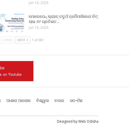
Jun 18, 2026
ମୋରେପେନ୍ ଲ୍ୟାବ୍ ଚତୁର୍ଥ ତ୍ରୈମାସିକରେ ନିଟ୍
ଲାଭ ୬୯ ପ୍ରତିଶତ…
Jun 16, 2026
PREV
NEXT
1 of 381
ube
us on Youtube
ଶ
ଆଶାର ଆଲୋକ
ବିଶ୍ୱାସ
ବଜାର
ସତ-ମିଛ
Designed by
Web Odisha