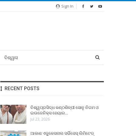
Sign In
ବିଶ୍ୱାସ
RECENT POSTS
ବିଶ୍ୱପ୍ରସିଦ୍ଧ କଣ୍ଠଶିଳ୍ପୀ ସୋନୁ ନିଗମ ଓ
ଇଉଜେନିକ୍ସ ହେୟାର…
Jul 23, 2026
ଆକାଶ ଏଜୁକେସନାଲ ସର୍ଭିସେସ୍ ଲିମିଟେଡ୍